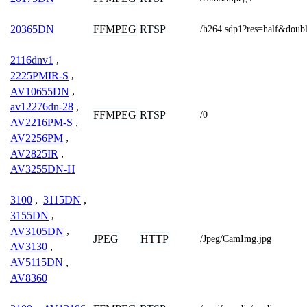
FFMPEG
RTSP
20365DN
/h264.sdp1?res=half&doub
2116dnv1
,
2225PMIR-S
,
AV10655DN
,
av12276dn-28
,
FFMPEG
RTSP
/0
AV2216PM-S
,
AV2256PM
,
AV2825IR
,
AV3255DN-H
3100
,
3115DN
,
3155DN
,
AV3105DN
,
JPEG
HTTP
/Jpeg/CamImg.jpg
AV3130
,
AV5115DN
,
AV8360