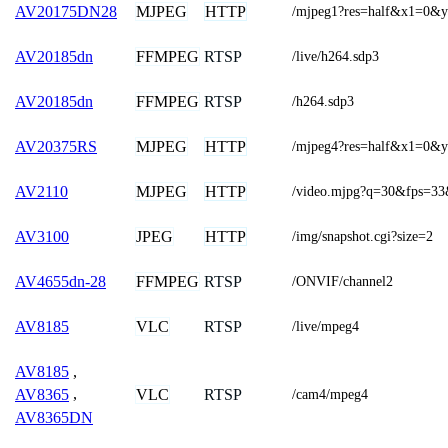
MJPEG
HTTP
AV20175DN28
/mjpeg1?res=half&x1=0&
FFMPEG
RTSP
AV20185dn
/live/h264.sdp3
FFMPEG
RTSP
AV20185dn
/h264.sdp3
MJPEG
HTTP
AV20375RS
/mjpeg4?res=half&x1=0&
MJPEG
HTTP
AV2110
/video.mjpg?q=30&fps=33
JPEG
HTTP
AV3100
/img/snapshot.cgi?size=2
FFMPEG
RTSP
AV4655dn-28
/ONVIF/channel2
VLC
RTSP
AV8185
/live/mpeg4
AV8185
,
VLC
RTSP
AV8365
,
/cam4/mpeg4
AV8365DN