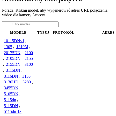
Porada: Kliknij model, aby wygenerować adres URL połączenia
wideo dla kamery Arecont
MODELE
TYPUJ
PROTOKÓŁ
ADRES
10115DNv1
,
1305
,
1310M
,
20175DN
,
2100
,
2105DN
,
2155
,
2155DN
,
3100
,
3115DN
,
3116DN
,
3130
,
3130HD
,
3280
,
3455DN
,
5105DN
,
5115dn
,
5115DN
,
5115dn-13
,