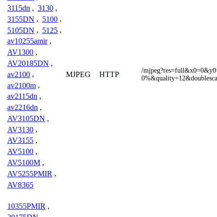
3115dn
,
3130
,
3155DN
,
5100
,
5105DN
,
5125
,
av10255amir
,
AV1300
,
AV20185DN
,
/mjpeg?res=full&x0=0&
MJPEG
HTTP
av2100
,
0%&quality=12&doublesc
av2100m
,
av2115dn
,
av2216dn
,
AV3105DN
,
AV3130
,
AV3155
,
AV5100
,
AV5100M
,
AV5255PMIR
,
AV8365
10355PMIR
,