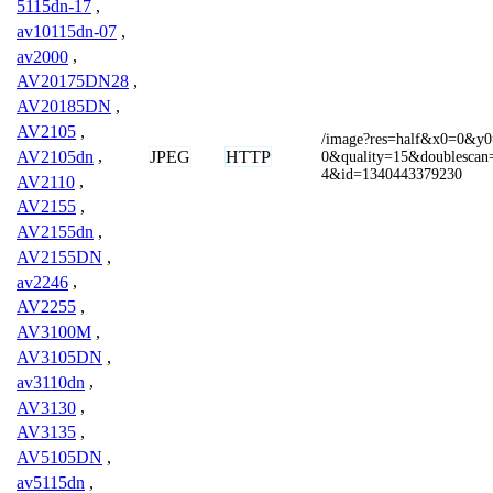
5115dn-17
,
av10115dn-07
,
av2000
,
AV20175DN28
,
AV20185DN
,
AV2105
,
/image?res=half&x0=0&
JPEG
HTTP
AV2105dn
,
0&quality=15&doublesca
4&id=1340443379230
AV2110
,
AV2155
,
AV2155dn
,
AV2155DN
,
av2246
,
AV2255
,
AV3100M
,
AV3105DN
,
av3110dn
,
AV3130
,
AV3135
,
AV5105DN
,
av5115dn
,