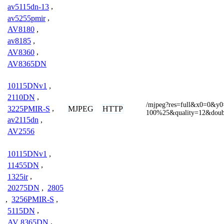
av5115dn-13
,
av5255pmir
,
AV8180
,
av8185
,
AV8360
,
AV8365DN
10115DNv1
,
2110DN
,
/mjpeg?res=full&x0=0&
3225PMIR-S
,
MJPEG
HTTP
100%25&quality=12&doub
av2115dn
,
AV2556
10115DNv1
,
11455DN
,
1325ir
,
20275DN
,
2805
,
3256PMIR-S
,
5115DN
,
AV 8365DN
,