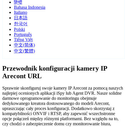
हिन्दी
Bahasa Indonesia
Italiano
日本語
한국어
Polski
Português
Tiếng Việt
中文(简体)
中文(繁體)
Przewodnik konfiguracji kamery IP
Arecont URL
Sprawnie skonfiguruj swoje kamery IP Arecont za pomocą naszych
najlepiej ocenionych aplikacji iSpy lub Agent DVR. Nasze solidne
darmowe oprogramowanie do monitoringu obejmuje
dedykowanego kreatora dostosowanego do modeli Arecont,
upraszczając cały proces konfiguracji. Dodatkowo skorzystaj z
kompatybilności ONVIF i RTSP, aby zapewnić wszechstronne
opcje połączeń między różnymi platformami. Bez względu na to,
czy chodzi o zabezpieczenie domu czy monitorowanie biura,