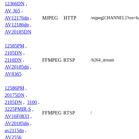
12366DN
,
AV 365
,
AV12176dn
,
MJPEG
HTTP
/mjpeg[CHANNEL]?res=h
AV12186dn
,
AV20185DN
12585PM
,
2105DN
,
2110DN
,
FFMPEG
RTSP
/h264_stream
AV20185dn
,
AV8365
12586PM
,
20175DN
,
2105DN
,
3100
,
3225PMIR-S
,
FFMPEG
RTSP
/
AV16F0833
,
AV20185dn
,
av2115dn
,
AV2556