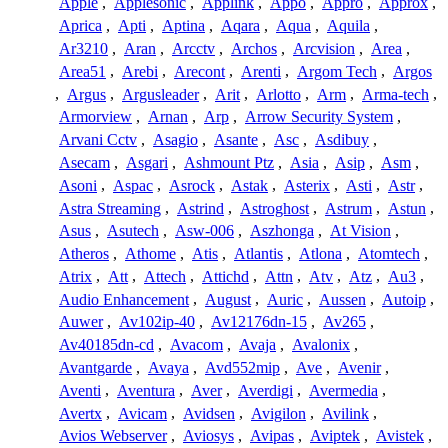
Apple
,
Applesonic
,
Applink
,
Appo
,
Appro
,
Approx
,
Aprica
,
Apti
,
Aptina
,
Aqara
,
Aqua
,
Aquila
,
Ar3210
,
Aran
,
Arcctv
,
Archos
,
Arcvision
,
Area
,
Area51
,
Arebi
,
Arecont
,
Arenti
,
Argom Tech
,
Argos
,
Argus
,
Argusleader
,
Arit
,
Arlotto
,
Arm
,
Arma-tech
,
Armorview
,
Arnan
,
Arp
,
Arrow Security System
,
Arvani Cctv
,
Asagio
,
Asante
,
Asc
,
Asdibuy
,
Asecam
,
Asgari
,
Ashmount Ptz
,
Asia
,
Asip
,
Asm
,
Asoni
,
Aspac
,
Asrock
,
Astak
,
Asterix
,
Asti
,
Astr
,
Astra Streaming
,
Astrind
,
Astroghost
,
Astrum
,
Astun
,
Asus
,
Asutech
,
Asw-006
,
Aszhonga
,
At Vision
,
Atheros
,
Athome
,
Atis
,
Atlantis
,
Atlona
,
Atomtech
,
Atrix
,
Att
,
Attech
,
Attichd
,
Attn
,
Atv
,
Atz
,
Au3
,
Audio Enhancement
,
August
,
Auric
,
Aussen
,
Autoip
,
Auwer
,
Av102ip-40
,
Av12176dn-15
,
Av265
,
Av40185dn-cd
,
Avacom
,
Avaja
,
Avalonix
,
Avantgarde
,
Avaya
,
Avd552mip
,
Ave
,
Avenir
,
Aventi
,
Aventura
,
Aver
,
Averdigi
,
Avermedia
,
Avertx
,
Avicam
,
Avidsen
,
Avigilon
,
Avilink
,
Avios Webserver
,
Aviosys
,
Avipas
,
Aviptek
,
Avistek
,