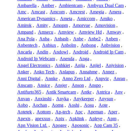
Ambarella
,
Amber
,
Ambientcam
,
Ambyux Dual Cam
,
Amc
,
Amcast
,
Amcom
,
Amcrest
,
Amegia
,
Amera
,
American Dynamics
,
Ameta
,
Amiccom
,
Amiko
,
Amirok
,
Amity
,
Amopm
,
Amorvue
,
Amovision
,
Ampand
,
Amsecu
,
Amview
,
Amview Hd
,
Amway
,
Ana Pola
,
Anba
,
Anbash
,
Anbe
,
Anbe2
,
Anben
,
Anbentech
,
Anbiux
,
Anbolm
,
Anbong
,
Anbvision
,
Ancarla
,
Andin
,
Andowl
,
Android
,
Android Ip Cam
,
Android Ip Webcam
,
Anenda
,
Anga
,
Angel Electronics
,
Anhkiet
,
Anjia
,
Anjiel
,
Anjvision
,
Anker
,
Anko Tech
,
Anlapus
,
Annahme
,
Annez
,
Anni Digital
,
Annke
,
Anno Zero Ltd
,
Anpviz
,
Anran
,
Anscam
,
Ansice
,
Ansjer
,
Anson
,
Anspo
,
Antifurto365
,
Antik Smartcam
,
Antkr
,
Antrica
,
Anv
,
Anvan
,
Anxinshi
,
Anyka
,
Anykeeper
,
Anysun
,
Aobo
,
Aochan
,
Aomg
,
Aoshi
,
Aosu
,
Aote
,
Aotetek
,
Aottom
,
Ap-tech
,
Apc
,
Apeman
,
Aper
,
Apexis
,
apexxus
,
Apix
,
Apklink
,
Apleye
,
Apm
,
Apn Vision Ltd.
,
Apogee
,
Aposonic
,
App Cam 35
,