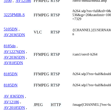
FFMPEG
RTSP
3100
,
AV12186
/onvif-media/media.amp
/h264.sdp?res=full&x0=
3225PMIR-S
FFMPEG
RTSP
536&qp=20&ratelimit=10
=7329
5105DN
,
/[CHANNEL]/[USERNAM
VLC
RTSP
n
AV20365DN
8185dn
,
AV12276DN
,
FFMPEG
RTSP
/cam1/onvif-h264
AV20365DN
,
AV8185DN
FFMPEG
RTSP
8185DN
/h264.sdp3?res=half&doub
FFMPEG
RTSP
8185DN
/h264.sdp1?res=half&doub
AV 8365DN
,
AV12186
,
JPEG
HTTP
/image[CHANNEL]?res=h
AV20185DN
,