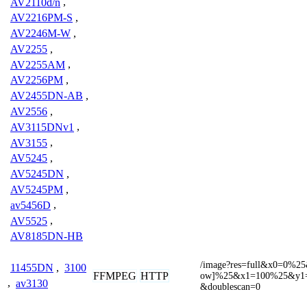
AV2110d/n
,
AV2216PM-S
,
AV2246M-W
,
AV2255
,
AV2255AM
,
AV2256PM
,
AV2455DN-AB
,
AV2556
,
AV3115DNv1
,
AV3155
,
AV5245
,
AV5245DN
,
AV5245PM
,
av5456D
,
AV5525
,
AV8185DN-HB
/image?res=full&x0=0%2
11455DN
,
3100
FFMPEG
HTTP
ow]%25&x1=100%25&y1=
,
av3130
&doublescan=0