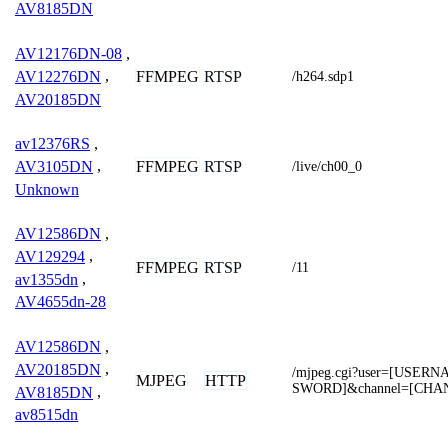
AV8185DN
AV12176DN-08
,
FFMPEG
RTSP
AV12276DN
,
/h264.sdp1
AV20185DN
av12376RS
,
FFMPEG
RTSP
AV3105DN
,
/live/ch00_0
Unknown
AV12586DN
,
AV129294
,
FFMPEG
RTSP
/11
av1355dn
,
AV4655dn-28
AV12586DN
,
AV20185DN
,
/mjpeg.cgi?user=[USER
MJPEG
HTTP
SWORD]&channel=[CHA
AV8185DN
,
av8515dn