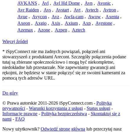
AVKANS
,
Avl
,
Avl Hd Dome
,
Avn
,
Avonic
,
Avr Raiden
,
Avs
,
Avstart
,
Avt
,
Avtech
,
Avtron
,
Avue
,
Avycon
,
Avz
,
Awfa-cam
,
Awow
,
Axenta
,
Axeon
,
Axgio
,
Axis
,
Axium
,
Axp
,
Ayrstone
,
Azemax
,
Azone
,
Azpen
,
Aztech
Więcej źródeł
* iSpyConnect nie ma żadnych powiązań, połączeń ani
stowarzyszeń z produktami Arecont. Szczegóły połączenia podane
tutaj są zbierane społecznościowo i mogą być niekompletne,
niedokładne lub przestarzałe. Nie zapewniamy gwarancji ani
rękojmi, że będziesz w stanie połączyć się ze swoimi kamerami za
pomocą tych adresów URL.
Do góry
© Prawa autorskie 2011-2026 iSpyConnect.com -
Polityka
prywatności
-
Warunki korzystania z usługi
-
Status usługi
-
Informacje prawne
-
Polityka bezpieczeństwa
-
Skontaktuj się z
nami
-
FAQ
Nowy użytkownik?
Odwiedź stronę główną
lub przeczytaj nasz