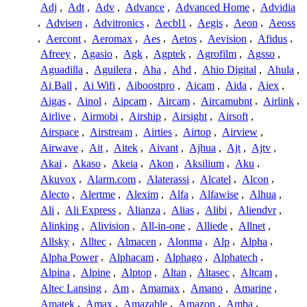
Adj
,
Adt
,
Adv
,
Advance
,
Advanced Home
,
Advidia
,
Advisen
,
Advitronics
,
Aecbl1
,
Aegis
,
Aeon
,
Aeoss
,
Aercont
,
Aeromax
,
Aes
,
Aetos
,
Aevision
,
Afidus
,
Afreey
,
Agasio
,
Agk
,
Agptek
,
Agrofilm
,
Agsso
,
Aguadilla
,
Aguilera
,
Aha
,
Ahd
,
Ahio Digital
,
Ahula
,
Ai Ball
,
Ai Wifi
,
Aiboostpro
,
Aicam
,
Aida
,
Aiex
,
Aigas
,
Ainol
,
Aipcam
,
Aircam
,
Aircamubnt
,
Airlink
,
Airlive
,
Airmobi
,
Airship
,
Airsight
,
Airsoft
,
Airspace
,
Airstream
,
Airties
,
Airtop
,
Airview
,
Airwave
,
Ait
,
Aitek
,
Aivant
,
Ajhua
,
Ajt
,
Ajtv
,
Akai
,
Akaso
,
Akeia
,
Akon
,
Aksilium
,
Aku
,
Akuvox
,
Alarm.com
,
Alaterassi
,
Alcatel
,
Alcon
,
Alecto
,
Alertme
,
Alexim
,
Alfa
,
Alfawise
,
Alhua
,
Ali
,
Ali Express
,
Alianza
,
Alias
,
Alibi
,
Aliendvr
,
Alinking
,
Alivision
,
All-in-one
,
Alliede
,
Allnet
,
Allsky
,
Alltec
,
Almacen
,
Alonma
,
Alp
,
Alpha
,
Alpha Power
,
Alphacam
,
Alphago
,
Alphatech
,
Alpina
,
Alpine
,
Alptop
,
Altan
,
Altasec
,
Altcam
,
Altec Lansing
,
Am
,
Amamax
,
Amano
,
Amarine
,
Amatek
,
Amax
,
Amazable
,
Amazon
,
Amba
,