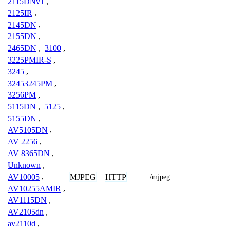
2115DNv1
,
2125IR
,
2145DN
,
2155DN
,
2465DN
,
3100
,
3225PMIR-S
,
3245
,
32453245PM
,
3256PM
,
5115DN
,
5125
,
5155DN
,
AV5105DN
,
AV 2256
,
AV 8365DN
,
Unknown
,
MJPEG
HTTP
AV10005
,
/mjpeg
AV10255AMIR
,
AV1115DN
,
AV2105dn
,
av2110d
,