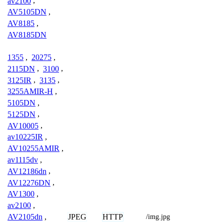
av2100
,
AV5105DN
,
AV8185
,
AV8185DN
1355
,
20275
,
2115DN
,
3100
,
3125IR
,
3135
,
3255AMIR-H
,
5105DN
,
5125DN
,
AV10005
,
av10225IR
,
AV10255AMIR
,
av1115dv
,
AV12186dn
,
AV12276DN
,
AV1300
,
av2100
,
JPEG
HTTP
AV2105dn
,
/img.jpg