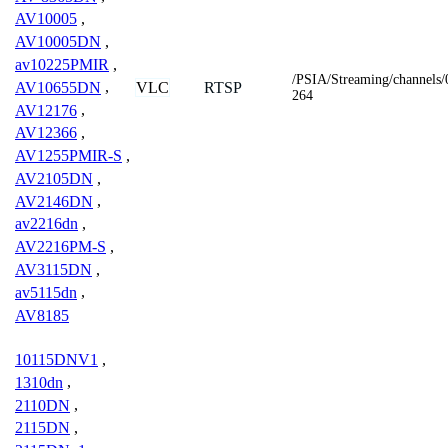
AV10005
,
AV10005DN
,
av10225PMIR
,
/PSIA/Streaming/channels
VLC
RTSP
AV10655DN
,
264
AV12176
,
AV12366
,
AV1255PMIR-S
,
AV2105DN
,
AV2146DN
,
av2216dn
,
AV2216PM-S
,
AV3115DN
,
av5115dn
,
AV8185
10115DNV1
,
1310dn
,
2110DN
,
2115DN
,