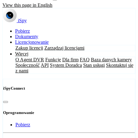
View this page in English
iSpy
Pobierz
Dokumenty
Licencjonowanie
Zakup licencji
Zarządzaj licencjami
Więcej
O Agent DVR
Funkcje
Dla firm
FAQ
Baza danych kamery
Społeczność
API
System Doradca
Stan usługi
Skontaktuj się
z nami
iSpyConnect
Oprogramowanie
Pobierz