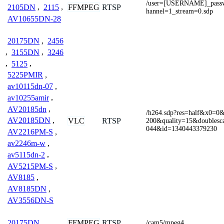
/user=[USERNAME]_pas
FFMPEG
RTSP
2105DN
,
2115
,
hannel=1_stream=0.sdp
AV10655DN-28
20175DN
,
2456
,
3155DN
,
3246
,
5125
,
5225PMIR
,
av10115dn-07
,
av10255amir
,
AV20185dn
,
/h264.sdp?res=half&x0=
AV20185DN
,
VLC
RTSP
200&quality=15&doubles
044&id=1340443379230
AV2216PM-S
,
av2246m-w
,
av5115dn-2
,
AV5215PM-S
,
AV8185
,
AV8185DN
,
AV3556DN-S
FFMPEG
RTSP
20175DN
/cam5/mpeg4