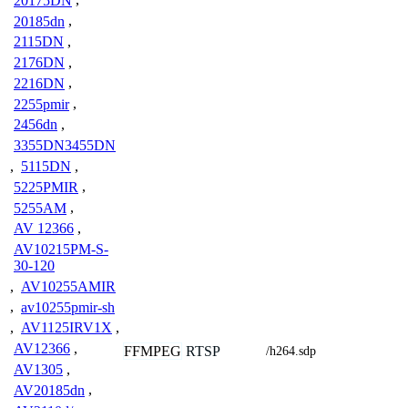
20175DN
,
20185dn
,
2115DN
,
2176DN
,
2216DN
,
2255pmir
,
2456dn
,
3355DN3455DN
,
5115DN
,
5225PMIR
,
5255AM
,
AV 12366
,
AV10215PM-S-
30-120
,
AV10255AMIR
,
av10255pmir-sh
,
AV1125IRV1X
,
AV12366
,
FFMPEG
RTSP
/h264.sdp
AV1305
,
AV20185dn
,