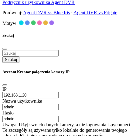
Podręcznik użytkownika Agent DVR
Porównaj:
Agent DVR vs Blue Iris
·
Agent DVR vs Frigate
Motyw:
Szukaj
Szukaj
Arecont Kreator połączenia kamery IP
IP
Nazwa użytkownika
Hasło
Uwaga: Użyj swoich danych kamery, a nie logowania ispyconnect.
Te szczegóły są używane tylko lokalnie do generowania twojego
adresu URL i nie są przesyłane do naszych serwerów.