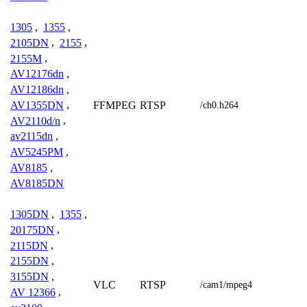
1305
,
1355
,
2105DN
,
2155
,
2155M
,
AV12176dn
,
AV12186dn
,
FFMPEG
RTSP
AV1355DN
,
/ch0.h264
AV2110d/n
,
av2115dn
,
AV5245PM
,
AV8185
,
AV8185DN
1305DN
,
1355
,
20175DN
,
2115DN
,
2155DN
,
3155DN
,
VLC
RTSP
/cam1/mpeg4
AV 12366
,