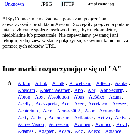
JPEG
HTTP
Unknown
/tmpfs/auto.jpg
* iSpyConnect nie ma żadnych powiązań, połączeń ani
stowarzyszeń z produktami Arecont. Szczegóły połączenia podane
tutaj są zbierane społecznościowo i mogą być niekompletne,
niedokładne lub przestarzałe. Nie zapewniamy gwarancji ani
rękojmi, że będziesz w stanie połączyć się ze swoimi kamerami za
pomocą tych adresów URL.
Inne marki rozpoczynające się od "A"
A
A-bmi
,
A-link
,
A-mtk
,
A1webcam
,
A4tech
,
Aanke
,
Abelcam
,
Abient Weather
,
Abo
,
Abr
,
Abr Security
,
Abron
,
Abs
,
Absolutron
,
Abus
,
Ac38xx
,
Acam
,
Accfly
,
Accsxperts
,
Ace
,
Acer
,
Aceri-bcn
,
Acesee
,
Achtertuin
,
Acm
,
Acm-v3002
,
Acor
,
Acromedia
,
Acti
,
Action
,
Actioncam
,
Actiontec
,
Activa
,
Active
,
Active Vision
,
Activecam
,
Acumen
,
Acunico
,
Acvil
,
Adamas
,
Adapter
,
Adata
,
Adc
,
Adeco
,
Adiance
,