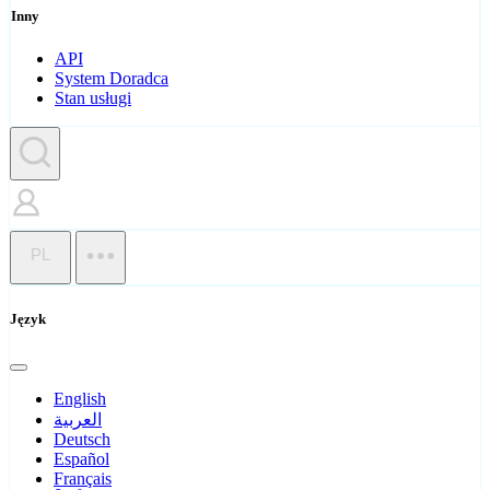
Inny
API
System Doradca
Stan usługi
PL
Język
English
العربية
Deutsch
Español
Français