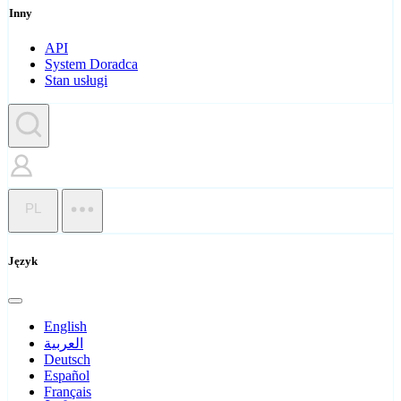
Inny
API
System Doradca
Stan usługi
PL
Język
English
العربية
Deutsch
Español
Français