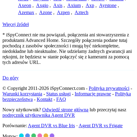
Axeon
,
Axgio
,
Axis
,
Axium
,
Axp
,
Ayrstone
,
Azemax
,
Azone
,
Azpen
,
Aztech
Więcej źródeł
* iSpyConnect nie ma powiązań, połączenia ani stowarzyszenia z
produktami Advanced Home. Szczegóły połączenia podane tutaj
pochodzą z zasobów społeczności i mogą być niekompletne,
niedokładne lub nieaktualne. Nie udzielamy żadnych gwarancji ani
rękojmi, że będziesz w stanie połączyć się z kamerami za pomocą
tych adresów URL.
Do góry
© Copyright 2011-2026 iSpyConnect.com -
Polityka prywatności
-
Warunki korzystania
-
Status usługi
-
Informacje prawne
-
Polityka
bezpieczeństwa
-
Kontakt
-
FAQ
Nowy użytkownik?
Odwiedź stronę główną
lub przeczytaj nasz
podręcznik użytkownika Agent DVR
Porównanie:
Agent DVR vs Blue Iris
·
Agent DVR vs Frigate
Motyw: