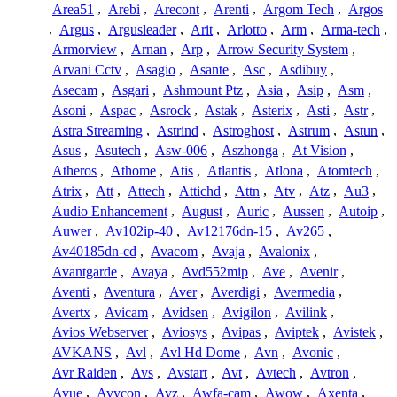
Area51
,
Arebi
,
Arecont
,
Arenti
,
Argom Tech
,
Argos
,
Argus
,
Argusleader
,
Arit
,
Arlotto
,
Arm
,
Arma-tech
,
Armorview
,
Arnan
,
Arp
,
Arrow Security System
,
Arvani Cctv
,
Asagio
,
Asante
,
Asc
,
Asdibuy
,
Asecam
,
Asgari
,
Ashmount Ptz
,
Asia
,
Asip
,
Asm
,
Asoni
,
Aspac
,
Asrock
,
Astak
,
Asterix
,
Asti
,
Astr
,
Astra Streaming
,
Astrind
,
Astroghost
,
Astrum
,
Astun
,
Asus
,
Asutech
,
Asw-006
,
Aszhonga
,
At Vision
,
Atheros
,
Athome
,
Atis
,
Atlantis
,
Atlona
,
Atomtech
,
Atrix
,
Att
,
Attech
,
Attichd
,
Attn
,
Atv
,
Atz
,
Au3
,
Audio Enhancement
,
August
,
Auric
,
Aussen
,
Autoip
,
Auwer
,
Av102ip-40
,
Av12176dn-15
,
Av265
,
Av40185dn-cd
,
Avacom
,
Avaja
,
Avalonix
,
Avantgarde
,
Avaya
,
Avd552mip
,
Ave
,
Avenir
,
Aventi
,
Aventura
,
Aver
,
Averdigi
,
Avermedia
,
Avertx
,
Avicam
,
Avidsen
,
Avigilon
,
Avilink
,
Avios Webserver
,
Aviosys
,
Avipas
,
Aviptek
,
Avistek
,
AVKANS
,
Avl
,
Avl Hd Dome
,
Avn
,
Avonic
,
Avr Raiden
,
Avs
,
Avstart
,
Avt
,
Avtech
,
Avtron
,
Avue
,
Avycon
,
Avz
,
Awfa-cam
,
Awow
,
Axenta
,