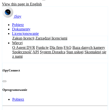
View this page in English
iSpy
Pobierz
Dokumenty
Licencjonowanie
Zakup licencji
Zarządzaj licencjami
Więcej
O Agent DVR
Funkcje
Dla firm
FAQ
Baza danych kamery
Społeczność
API
System Doradca
Stan usługi
Skontaktuj się
z nami
iSpyConnect
Oprogramowanie
Pobierz