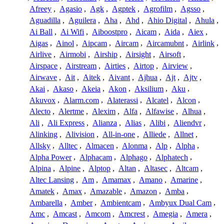
Afreey
,
Agasio
,
Agk
,
Agptek
,
Agrofilm
,
Agsso
,
Aguadilla
,
Aguilera
,
Aha
,
Ahd
,
Ahio Digital
,
Ahula
,
Ai Ball
,
Ai Wifi
,
Aiboostpro
,
Aicam
,
Aida
,
Aiex
,
Aigas
,
Ainol
,
Aipcam
,
Aircam
,
Aircamubnt
,
Airlink
,
Airlive
,
Airmobi
,
Airship
,
Airsight
,
Airsoft
,
Airspace
,
Airstream
,
Airties
,
Airtop
,
Airview
,
Airwave
,
Ait
,
Aitek
,
Aivant
,
Ajhua
,
Ajt
,
Ajtv
,
Akai
,
Akaso
,
Akeia
,
Akon
,
Aksilium
,
Aku
,
Akuvox
,
Alarm.com
,
Alaterassi
,
Alcatel
,
Alcon
,
Alecto
,
Alertme
,
Alexim
,
Alfa
,
Alfawise
,
Alhua
,
Ali
,
Ali Express
,
Alianza
,
Alias
,
Alibi
,
Aliendvr
,
Alinking
,
Alivision
,
All-in-one
,
Alliede
,
Allnet
,
Allsky
,
Alltec
,
Almacen
,
Alonma
,
Alp
,
Alpha
,
Alpha Power
,
Alphacam
,
Alphago
,
Alphatech
,
Alpina
,
Alpine
,
Alptop
,
Altan
,
Altasec
,
Altcam
,
Altec Lansing
,
Am
,
Amamax
,
Amano
,
Amarine
,
Amatek
,
Amax
,
Amazable
,
Amazon
,
Amba
,
Ambarella
,
Amber
,
Ambientcam
,
Ambyux Dual Cam
,
Amc
,
Amcast
,
Amcom
,
Amcrest
,
Amegia
,
Amera
,