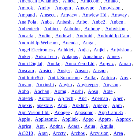
American Dynamics
,
Ameta
,
Amiccom
,
Amiko
,
Amirok
,
Amity
,
Amopm
,
Amorvue
,
Amovision
,
Ampand
,
Amsecu
,
Amview
,
Amview Hd
,
Amway
,
Ana Pola
,
Anba
,
Anbash
,
Anbe
,
Anbe2
,
Anben
,
Anbentech
,
Anbiux
,
Anbolm
,
Anbong
,
Anbvision
,
Ancarla
,
Andin
,
Andowl
,
Android
,
Android Ip Cam
,
Android Ip Webcam
,
Anenda
,
Anga
,
Angel Electronics
,
Anhkiet
,
Anjia
,
Anjiel
,
Anjvision
,
Anker
,
Anko Tech
,
Anlapus
,
Annahme
,
Annez
,
Anni Digital
,
Annke
,
Anno Zero Ltd
,
Anpviz
,
Anran
,
Anscam
,
Ansice
,
Ansjer
,
Anson
,
Anspo
,
Antifurto365
,
Antik Smartcam
,
Antkr
,
Antrica
,
Anv
,
Anvan
,
Anxinshi
,
Anyka
,
Anykeeper
,
Anysun
,
Aobo
,
Aochan
,
Aomg
,
Aoshi
,
Aosu
,
Aote
,
Aotetek
,
Aottom
,
Ap-tech
,
Apc
,
Apeman
,
Aper
,
Apexis
,
apexxus
,
Apix
,
Apklink
,
Apleye
,
Apm
,
Apn Vision Ltd.
,
Apogee
,
Aposonic
,
App Cam 35
,
Apple
,
Applesonic
,
Applink
,
Appo
,
Appro
,
Approx
,
Aprica
,
Apti
,
Aptina
,
Aqara
,
Aqua
,
Aquila
,
Ar3210
,
Aran
,
Arcctv
,
Archos
,
Arcvision
,
Area
,