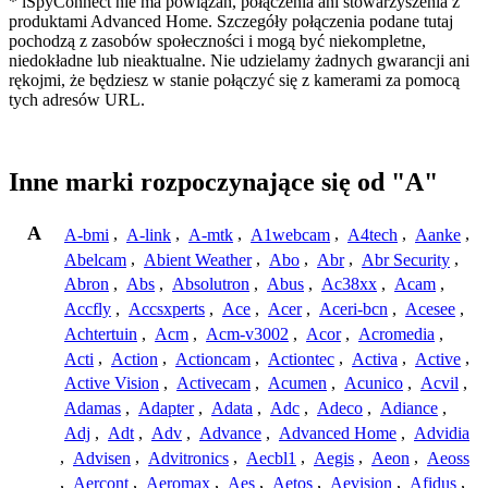
* iSpyConnect nie ma powiązań, połączenia ani stowarzyszenia z
produktami Advanced Home. Szczegóły połączenia podane tutaj
pochodzą z zasobów społeczności i mogą być niekompletne,
niedokładne lub nieaktualne. Nie udzielamy żadnych gwarancji ani
rękojmi, że będziesz w stanie połączyć się z kamerami za pomocą
tych adresów URL.
Inne marki rozpoczynające się od "A"
A
A-bmi
,
A-link
,
A-mtk
,
A1webcam
,
A4tech
,
Aanke
,
Abelcam
,
Abient Weather
,
Abo
,
Abr
,
Abr Security
,
Abron
,
Abs
,
Absolutron
,
Abus
,
Ac38xx
,
Acam
,
Accfly
,
Accsxperts
,
Ace
,
Acer
,
Aceri-bcn
,
Acesee
,
Achtertuin
,
Acm
,
Acm-v3002
,
Acor
,
Acromedia
,
Acti
,
Action
,
Actioncam
,
Actiontec
,
Activa
,
Active
,
Active Vision
,
Activecam
,
Acumen
,
Acunico
,
Acvil
,
Adamas
,
Adapter
,
Adata
,
Adc
,
Adeco
,
Adiance
,
Adj
,
Adt
,
Adv
,
Advance
,
Advanced Home
,
Advidia
,
Advisen
,
Advitronics
,
Aecbl1
,
Aegis
,
Aeon
,
Aeoss
,
Aercont
,
Aeromax
,
Aes
,
Aetos
,
Aevision
,
Afidus
,