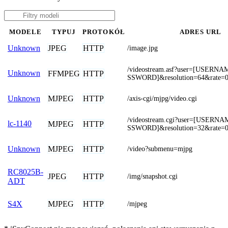
MODELE
TYPUJ
PROTOKÓŁ
ADRES URL
JPEG
HTTP
Unknown
/image.jpg
/videostream.asf?user=[USERN
Unknown
FFMPEG
HTTP
SSWORD]&resolution=64&rate=
MJPEG
HTTP
Unknown
/axis-cgi/mjpg/video.cgi
/videostream.cgi?user=[USERN
lc-1140
MJPEG
HTTP
SSWORD]&resolution=32&rate=
MJPEG
HTTP
Unknown
/video?submenu=mjpg
RC8025B-
JPEG
HTTP
/img/snapshot.cgi
ADT
MJPEG
HTTP
S4X
/mjpeg