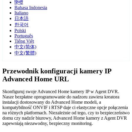
हिन्दी
Bahasa Indonesia
Italiano
日本語
한국어
Polski
Português
Tiếng Việt
中文(简体)
中文(繁體)
Przewodnik konfiguracji kamery IP
Advanced Home URL
Skonfiguruj swoje Advanced Home kamery IP w Agent DVR.
Nasze bezpłatne oprogramowanie do nadzoru zawiera kreatora
instalacji dostosowany do Advanced Home modeli, a
kompatybilność ONVIF i RTSP daje ci elastyczne opcje połączenia
na różnych platformach. Niezależnie od tego, czy to bezpieczeństwo
domu czy nadzór biurowy, Advanced Home kamery z Agent DVR
zapewniają niezawodny, bezpieczny monitoring.