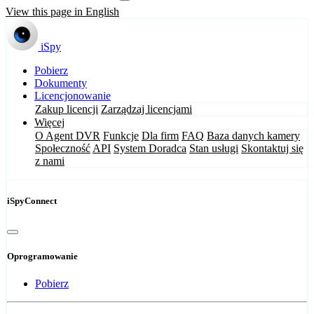
View this page in English
iSpy
Pobierz
Dokumenty
Licencjonowanie
Zakup licencji
Zarządzaj licencjami
Więcej
O Agent DVR
Funkcje
Dla firm
FAQ
Baza danych kamery
Społeczność
API
System Doradca
Stan usługi
Skontaktuj się
z nami
iSpyConnect
Oprogramowanie
Pobierz