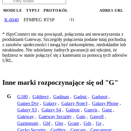
MODELE
TYPUJ
PROTOKÓŁ
ADRES URL
FFMPEG
RTSP
K-6040
/11
* iSpyConnect nie ma powiązań, połączenia ani stowarzyszenia z
produktami Gateway. Szczegóły połączenia podane tutaj pochodzą
z zasobów społeczności i mogą być niekompletne, niedokładne lub
nieaktualne. Nie udzielamy żadnych gwarancji ani rękojmi, że
będziesz w stanie połączyć się z kamerami za pomocą tych adresów
URL.
Inne marki rozpoczynające się od "G"
G
G180
,
G4direct
,
Gadinan
,
Gadnic
,
Gadspot
,
Gaines Dvr
,
Galaxy
,
Galaxy Note3
,
Galaxy Phone
,
Galaxy S3
,
Galaxy S4
,
Galpon
,
Ganvis
,
Ganz
,
Gateway
,
Gateway Security
,
Gato
,
Gawell
,
Gazingsure
,
Gbf
,
Gbo
,
Gcam
,
Gds
,
Ge
,
Gecko Security
,
Gedthry
,
Geecam
,
Geecamvnt
,