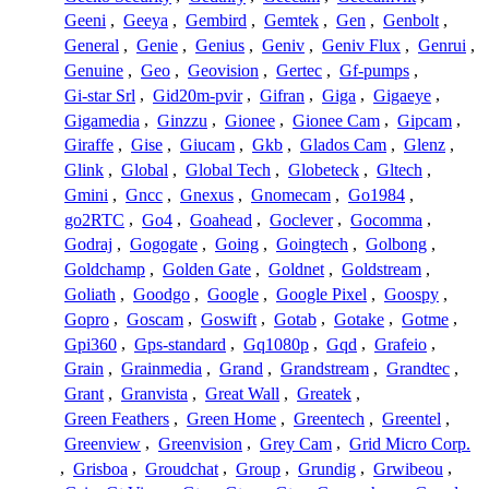
Geeni
,
Geeya
,
Gembird
,
Gemtek
,
Gen
,
Genbolt
,
General
,
Genie
,
Genius
,
Geniv
,
Geniv Flux
,
Genrui
,
Genuine
,
Geo
,
Geovision
,
Gertec
,
Gf-pumps
,
Gi-star Srl
,
Gid20m-pvir
,
Gifran
,
Giga
,
Gigaeye
,
Gigamedia
,
Ginzzu
,
Gionee
,
Gionee Cam
,
Gipcam
,
Giraffe
,
Gise
,
Giucam
,
Gkb
,
Glados Cam
,
Glenz
,
Glink
,
Global
,
Global Tech
,
Globeteck
,
Gltech
,
Gmini
,
Gncc
,
Gnexus
,
Gnomecam
,
Go1984
,
go2RTC
,
Go4
,
Goahead
,
Goclever
,
Gocomma
,
Godraj
,
Gogogate
,
Going
,
Goingtech
,
Golbong
,
Goldchamp
,
Golden Gate
,
Goldnet
,
Goldstream
,
Goliath
,
Goodgo
,
Google
,
Google Pixel
,
Goospy
,
Gopro
,
Goscam
,
Goswift
,
Gotab
,
Gotake
,
Gotme
,
Gpi360
,
Gps-standard
,
Gq1080p
,
Gqd
,
Grafeio
,
Grain
,
Grainmedia
,
Grand
,
Grandstream
,
Grandtec
,
Grant
,
Granvista
,
Great Wall
,
Greatek
,
Green Feathers
,
Green Home
,
Greentech
,
Greentel
,
Greenview
,
Greenvision
,
Grey Cam
,
Grid Micro Corp.
,
Grisboa
,
Groudchat
,
Group
,
Grundig
,
Grwibeou
,