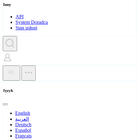
Inny
API
System Doradca
Stan usługi
PL
Język
English
العربية
Deutsch
Español
Français