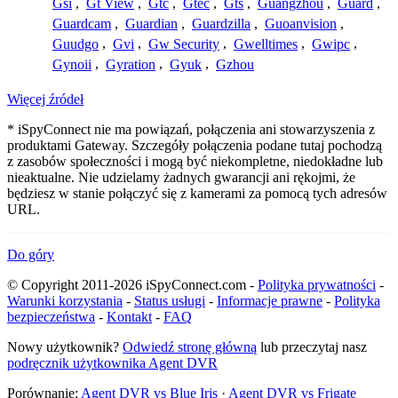
Gsi
,
Gt View
,
Gtc
,
Gtec
,
Gts
,
Guangzhou
,
Guard
,
Guardcam
,
Guardian
,
Guardzilla
,
Guoanvision
,
Guudgo
,
Gvi
,
Gw Security
,
Gwelltimes
,
Gwipc
,
Gynoii
,
Gyration
,
Gyuk
,
Gzhou
Więcej źródeł
* iSpyConnect nie ma powiązań, połączenia ani stowarzyszenia z
produktami Gateway. Szczegóły połączenia podane tutaj pochodzą
z zasobów społeczności i mogą być niekompletne, niedokładne lub
nieaktualne. Nie udzielamy żadnych gwarancji ani rękojmi, że
będziesz w stanie połączyć się z kamerami za pomocą tych adresów
URL.
Do góry
© Copyright 2011-2026 iSpyConnect.com -
Polityka prywatności
-
Warunki korzystania
-
Status usługi
-
Informacje prawne
-
Polityka
bezpieczeństwa
-
Kontakt
-
FAQ
Nowy użytkownik?
Odwiedź stronę główną
lub przeczytaj nasz
podręcznik użytkownika Agent DVR
Porównanie:
Agent DVR vs Blue Iris
·
Agent DVR vs Frigate