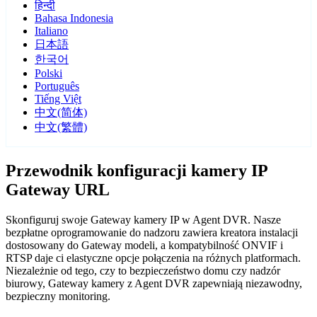
हिन्दी
Bahasa Indonesia
Italiano
日本語
한국어
Polski
Português
Tiếng Việt
中文(简体)
中文(繁體)
Przewodnik konfiguracji kamery IP
Gateway URL
Skonfiguruj swoje Gateway kamery IP w Agent DVR. Nasze
bezpłatne oprogramowanie do nadzoru zawiera kreatora instalacji
dostosowany do Gateway modeli, a kompatybilność ONVIF i
RTSP daje ci elastyczne opcje połączenia na różnych platformach.
Niezależnie od tego, czy to bezpieczeństwo domu czy nadzór
biurowy, Gateway kamery z Agent DVR zapewniają niezawodny,
bezpieczny monitoring.