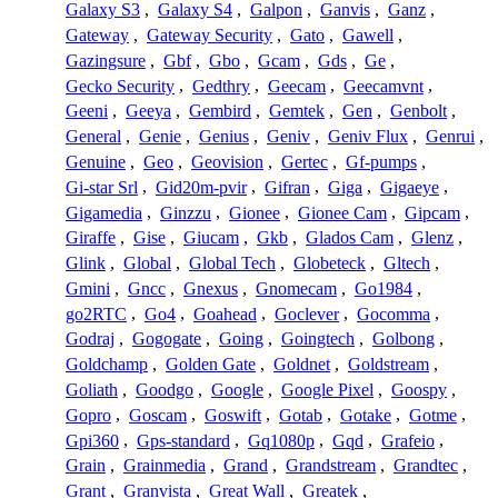
Galaxy S3
,
Galaxy S4
,
Galpon
,
Ganvis
,
Ganz
,
Gateway
,
Gateway Security
,
Gato
,
Gawell
,
Gazingsure
,
Gbf
,
Gbo
,
Gcam
,
Gds
,
Ge
,
Gecko Security
,
Gedthry
,
Geecam
,
Geecamvnt
,
Geeni
,
Geeya
,
Gembird
,
Gemtek
,
Gen
,
Genbolt
,
General
,
Genie
,
Genius
,
Geniv
,
Geniv Flux
,
Genrui
,
Genuine
,
Geo
,
Geovision
,
Gertec
,
Gf-pumps
,
Gi-star Srl
,
Gid20m-pvir
,
Gifran
,
Giga
,
Gigaeye
,
Gigamedia
,
Ginzzu
,
Gionee
,
Gionee Cam
,
Gipcam
,
Giraffe
,
Gise
,
Giucam
,
Gkb
,
Glados Cam
,
Glenz
,
Glink
,
Global
,
Global Tech
,
Globeteck
,
Gltech
,
Gmini
,
Gncc
,
Gnexus
,
Gnomecam
,
Go1984
,
go2RTC
,
Go4
,
Goahead
,
Goclever
,
Gocomma
,
Godraj
,
Gogogate
,
Going
,
Goingtech
,
Golbong
,
Goldchamp
,
Golden Gate
,
Goldnet
,
Goldstream
,
Goliath
,
Goodgo
,
Google
,
Google Pixel
,
Goospy
,
Gopro
,
Goscam
,
Goswift
,
Gotab
,
Gotake
,
Gotme
,
Gpi360
,
Gps-standard
,
Gq1080p
,
Gqd
,
Grafeio
,
Grain
,
Grainmedia
,
Grand
,
Grandstream
,
Grandtec
,
Grant
,
Granvista
,
Great Wall
,
Greatek
,