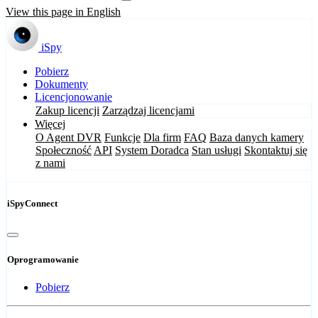
View this page in English
iSpy
Pobierz
Dokumenty
Licencjonowanie
Zakup licencji
Zarządzaj licencjami
Więcej
O Agent DVR
Funkcje
Dla firm
FAQ
Baza danych kamery
Społeczność
API
System Doradca
Stan usługi
Skontaktuj się
z nami
iSpyConnect
Oprogramowanie
Pobierz