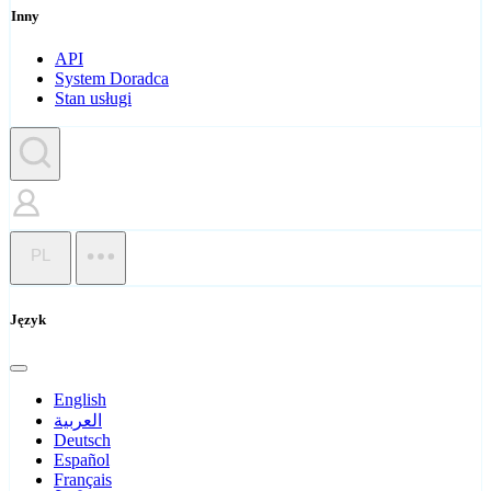
Inny
API
System Doradca
Stan usługi
PL
Język
English
العربية
Deutsch
Español
Français