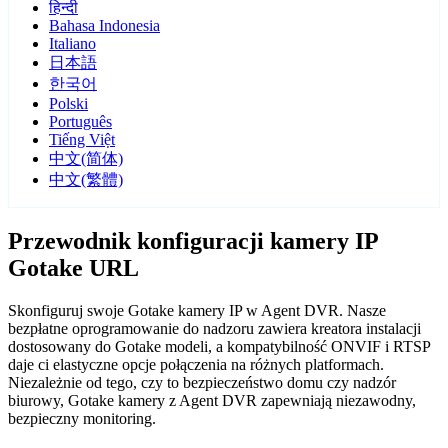
हिन्दी
Bahasa Indonesia
Italiano
日本語
한국어
Polski
Português
Tiếng Việt
中文(简体)
中文(繁體)
Przewodnik konfiguracji kamery IP
Gotake URL
Skonfiguruj swoje Gotake kamery IP w Agent DVR. Nasze
bezpłatne oprogramowanie do nadzoru zawiera kreatora instalacji
dostosowany do Gotake modeli, a kompatybilność ONVIF i RTSP
daje ci elastyczne opcje połączenia na różnych platformach.
Niezależnie od tego, czy to bezpieczeństwo domu czy nadzór
biurowy, Gotake kamery z Agent DVR zapewniają niezawodny,
bezpieczny monitoring.