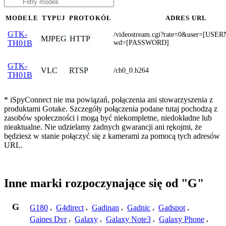
MODELE
TYPUJ
PROTOKÓŁ
ADRES URL
GTK-
/videostream.cgi?rate=0&user=[US
MJPEG
HTTP
wd=[PASSWORD]
TH01B
GTK-
VLC
RTSP
/ch0_0.h264
TH01B
* iSpyConnect nie ma powiązań, połączenia ani stowarzyszenia z
produktami Gotake. Szczegóły połączenia podane tutaj pochodzą z
zasobów społeczności i mogą być niekompletne, niedokładne lub
nieaktualne. Nie udzielamy żadnych gwarancji ani rękojmi, że
będziesz w stanie połączyć się z kamerami za pomocą tych adresów
URL.
Inne marki rozpoczynające się od "G"
G
G180
,
G4direct
,
Gadinan
,
Gadnic
,
Gadspot
,
Gaines Dvr
,
Galaxy
,
Galaxy Note3
,
Galaxy Phone
,