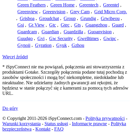
Green Feathers
,
Green Home
,
Greentech
,
Greentel
,
Greenview
,
Greenvision
,
Grey Cam
,
Grid Micro Corp.
,
Grisboa
,
Groudchat
,
Group
,
Grundig
,
Grwibeou
,
Gsi
,
Gt View
,
Gtc
,
Gtec
,
Gts
,
Guangzhou
,
Guard
,
Guardcam
,
Guardian
,
Guardzilla
,
Guoanvision
,
Guudgo
,
Gvi
,
Gw Security
,
Gwelltimes
,
Gwipc
,
Gynoii
,
Gyration
,
Gyuk
,
Gzhou
Więcej źródeł
* iSpyConnect nie ma powiązań, połączenia ani stowarzyszenia z
produktami Gotake. Szczegóły połączenia podane tutaj pochodzą z
zasobów społeczności i mogą być niekompletne, niedokładne lub
nieaktualne. Nie udzielamy żadnych gwarancji ani rękojmi, że
będziesz w stanie połączyć się z kamerami za pomocą tych adresów
URL.
Do góry
© Copyright 2011-2026 iSpyConnect.com -
Polityka prywatności
-
Warunki korzystania
-
Status usługi
-
Informacje prawne
-
Polityka
bezpieczeństwa
-
Kontakt
-
FAQ