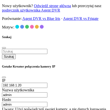
Nowy użytkownik?
Odwiedź stronę główną
lub przeczytaj nasz
podręcznik użytkownika Agent DVR
Porównanie:
Agent DVR vs Blue Iris
·
Agent DVR vs Frigate
Motyw:
Szukaj
Szukaj
Gotake Kreator połączenia kamery IP
IP
Nazwa użytkownika
Hasło
Uwaga: Użyj poświadczeń swojej kamery, a nie danych logowania