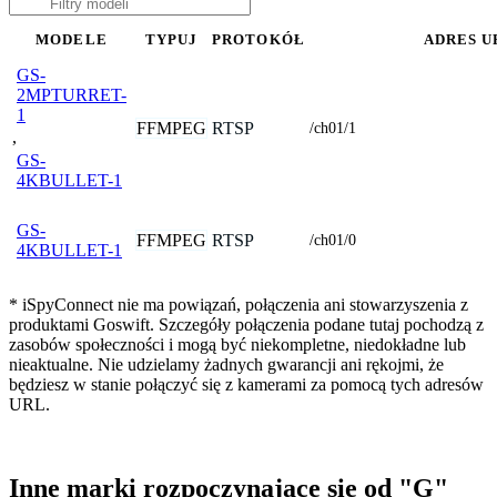
MODELE
TYPUJ
PROTOKÓŁ
ADRES U
GS-
2MPTURRET-
1
FFMPEG
RTSP
/ch01/1
,
GS-
4KBULLET-1
GS-
FFMPEG
RTSP
/ch01/0
4KBULLET-1
* iSpyConnect nie ma powiązań, połączenia ani stowarzyszenia z
produktami Goswift. Szczegóły połączenia podane tutaj pochodzą z
zasobów społeczności i mogą być niekompletne, niedokładne lub
nieaktualne. Nie udzielamy żadnych gwarancji ani rękojmi, że
będziesz w stanie połączyć się z kamerami za pomocą tych adresów
URL.
Inne marki rozpoczynające się od "G"