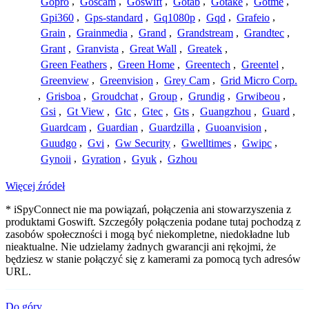
Gopro
,
Goscam
,
Goswift
,
Gotab
,
Gotake
,
Gotme
,
Gpi360
,
Gps-standard
,
Gq1080p
,
Gqd
,
Grafeio
,
Grain
,
Grainmedia
,
Grand
,
Grandstream
,
Grandtec
,
Grant
,
Granvista
,
Great Wall
,
Greatek
,
Green Feathers
,
Green Home
,
Greentech
,
Greentel
,
Greenview
,
Greenvision
,
Grey Cam
,
Grid Micro Corp.
,
Grisboa
,
Groudchat
,
Group
,
Grundig
,
Grwibeou
,
Gsi
,
Gt View
,
Gtc
,
Gtec
,
Gts
,
Guangzhou
,
Guard
,
Guardcam
,
Guardian
,
Guardzilla
,
Guoanvision
,
Guudgo
,
Gvi
,
Gw Security
,
Gwelltimes
,
Gwipc
,
Gynoii
,
Gyration
,
Gyuk
,
Gzhou
Więcej źródeł
* iSpyConnect nie ma powiązań, połączenia ani stowarzyszenia z
produktami Goswift. Szczegóły połączenia podane tutaj pochodzą z
zasobów społeczności i mogą być niekompletne, niedokładne lub
nieaktualne. Nie udzielamy żadnych gwarancji ani rękojmi, że
będziesz w stanie połączyć się z kamerami za pomocą tych adresów
URL.
Do góry