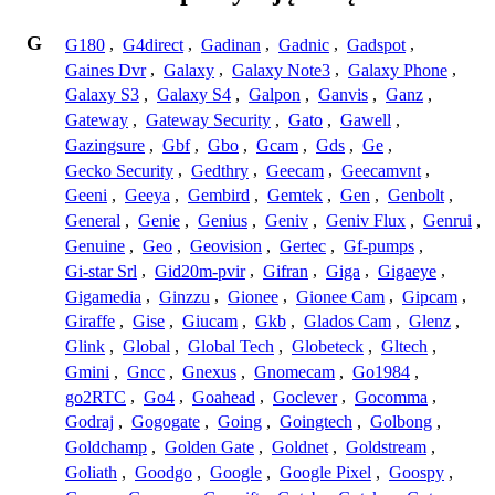
G
G180
,
G4direct
,
Gadinan
,
Gadnic
,
Gadspot
,
Gaines Dvr
,
Galaxy
,
Galaxy Note3
,
Galaxy Phone
,
Galaxy S3
,
Galaxy S4
,
Galpon
,
Ganvis
,
Ganz
,
Gateway
,
Gateway Security
,
Gato
,
Gawell
,
Gazingsure
,
Gbf
,
Gbo
,
Gcam
,
Gds
,
Ge
,
Gecko Security
,
Gedthry
,
Geecam
,
Geecamvnt
,
Geeni
,
Geeya
,
Gembird
,
Gemtek
,
Gen
,
Genbolt
,
General
,
Genie
,
Genius
,
Geniv
,
Geniv Flux
,
Genrui
,
Genuine
,
Geo
,
Geovision
,
Gertec
,
Gf-pumps
,
Gi-star Srl
,
Gid20m-pvir
,
Gifran
,
Giga
,
Gigaeye
,
Gigamedia
,
Ginzzu
,
Gionee
,
Gionee Cam
,
Gipcam
,
Giraffe
,
Gise
,
Giucam
,
Gkb
,
Glados Cam
,
Glenz
,
Glink
,
Global
,
Global Tech
,
Globeteck
,
Gltech
,
Gmini
,
Gncc
,
Gnexus
,
Gnomecam
,
Go1984
,
go2RTC
,
Go4
,
Goahead
,
Goclever
,
Gocomma
,
Godraj
,
Gogogate
,
Going
,
Goingtech
,
Golbong
,
Goldchamp
,
Golden Gate
,
Goldnet
,
Goldstream
,
Goliath
,
Goodgo
,
Google
,
Google Pixel
,
Goospy
,