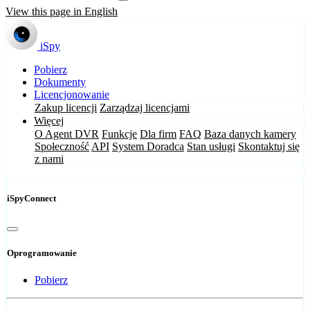
View this page in English
iSpy
Pobierz
Dokumenty
Licencjonowanie
Zakup licencji
Zarządzaj licencjami
Więcej
O Agent DVR
Funkcje
Dla firm
FAQ
Baza danych kamery
Społeczność
API
System Doradca
Stan usługi
Skontaktuj się
z nami
iSpyConnect
Oprogramowanie
Pobierz