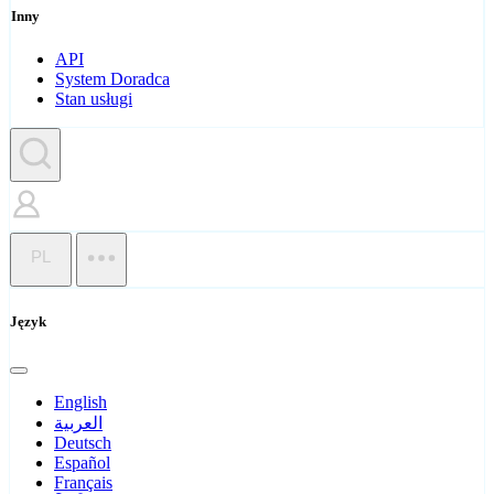
Inny
API
System Doradca
Stan usługi
PL
Język
English
العربية
Deutsch
Español
Français