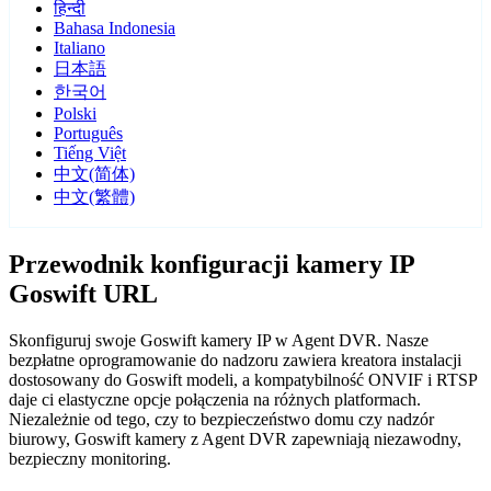
हिन्दी
Bahasa Indonesia
Italiano
日本語
한국어
Polski
Português
Tiếng Việt
中文(简体)
中文(繁體)
Przewodnik konfiguracji kamery IP
Goswift URL
Skonfiguruj swoje Goswift kamery IP w Agent DVR. Nasze
bezpłatne oprogramowanie do nadzoru zawiera kreatora instalacji
dostosowany do Goswift modeli, a kompatybilność ONVIF i RTSP
daje ci elastyczne opcje połączenia na różnych platformach.
Niezależnie od tego, czy to bezpieczeństwo domu czy nadzór
biurowy, Goswift kamery z Agent DVR zapewniają niezawodny,
bezpieczny monitoring.