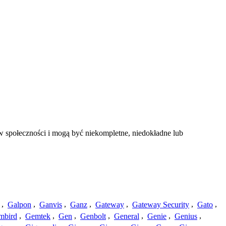
w społeczności i mogą być niekompletne, niedokładne lub
,
Galpon
,
Ganvis
,
Ganz
,
Gateway
,
Gateway Security
,
Gato
,
mbird
,
Gemtek
,
Gen
,
Genbolt
,
General
,
Genie
,
Genius
,