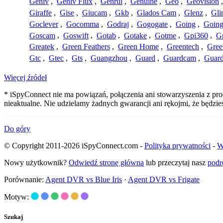
Geniv
,
Geniv Flux
,
Genrui
,
Genuine
,
Geo
,
Geovision
Giraffe
,
Gise
,
Giucam
,
Gkb
,
Glados Cam
,
Glenz
,
Gli
Goclever
,
Gocomma
,
Godraj
,
Gogogate
,
Going
,
Going
Goscam
,
Goswift
,
Gotab
,
Gotake
,
Gotme
,
Gpi360
,
Gp
Greatek
,
Green Feathers
,
Green Home
,
Greentech
,
Gree
Gtc
,
Gtec
,
Gts
,
Guangzhou
,
Guard
,
Guardcam
,
Guard
Więcej źródeł
* iSpyConnect nie ma powiązań, połączenia ani stowarzyszenia z pr
nieaktualne. Nie udzielamy żadnych gwarancji ani rękojmi, że będzi
Do góry
© Copyright 2011-2026 iSpyConnect.com -
Polityka prywatności
-
W
Nowy użytkownik?
Odwiedź stronę główną
lub przeczytaj nasz
podr
Porównanie:
Agent DVR vs Blue Iris
·
Agent DVR vs Frigate
Motyw:
Szukaj