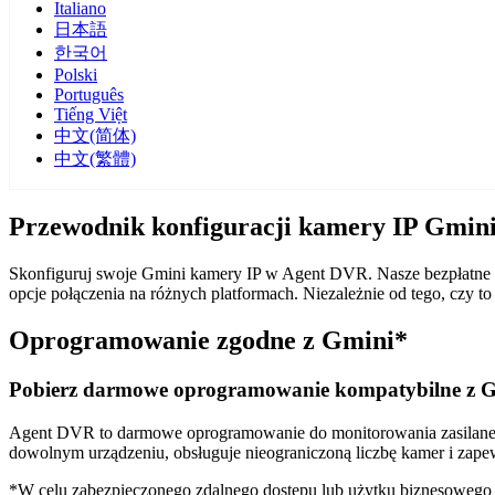
Italiano
日本語
한국어
Polski
Português
Tiếng Việt
中文(简体)
中文(繁體)
Przewodnik konfiguracji kamery IP Gmi
Skonfiguruj swoje Gmini kamery IP w Agent DVR. Nasze bezpłatne o
opcje połączenia na różnych platformach. Niezależnie od tego, cz
Oprogramowanie zgodne z Gmini*
Pobierz darmowe oprogramowanie kompatybilne z 
Agent DVR to darmowe oprogramowanie do monitorowania zasilane sz
dowolnym urządzeniu, obsługuje nieograniczoną liczbę kamer i zape
*W celu zabezpieczonego zdalnego dostępu lub użytku biznesoweg