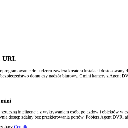
ni URL
programowanie do nadzoru zawiera kreatora instalacji dostosowany d
y to bezpieczeństwo domu czy nadzór biurowy, Gmini kamery z Agent D
Gmini
tuczną inteligencją z wykrywaniem osób, pojazdów i obiektów w czas
wnia dostęp zdalny bez przekierowania portów. Pobierz Agent DVR, a
o zobacz
Cennik