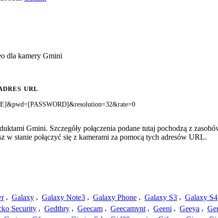
eo dla kamery Gmini
ADRES URL
AME]&pwd=[PASSWORD]&resolution=32&rate=0
oduktami Gmini. Szczegóły połączenia podane tutaj pochodzą z zasobó
esz w stanie połączyć się z kamerami za pomocą tych adresów URL.
vr
,
Galaxy
,
Galaxy Note3
,
Galaxy Phone
,
Galaxy S3
,
Galaxy S4
ko Security
,
Gedthry
,
Geecam
,
Geecamvnt
,
Geeni
,
Geeya
,
Ge