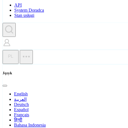
API
System Doradca
Stan usługi
PL
Język
English
العربية
Deutsch
Español
Français
हिन्दी
Bahasa Indonesia