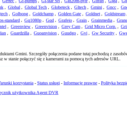
,
Gertec
,
Gf-pumps
,
Gi-star Srl
,
Gid20m-pvir
,
Gifran
,
Giga
,
Gi
nk
,
Global
,
Global Tech
,
Globeteck
,
Gltech
,
Gmini
,
Gncc
,
Gn
tech
,
Golbong
,
Goldchamp
,
Golden Gate
,
Goldnet
,
Goldstream
s-standard
,
Gq1080p
,
Gqd
,
Grafeio
,
Grain
,
Grainmedia
,
Gran
ntel
,
Greenview
,
Greenvision
,
Grey Cam
,
Grid Micro Corp.
,
Gri
ian
,
Guardzilla
,
Guoanvision
,
Guudgo
,
Gvi
,
Gw Security
,
Gwe
oduktami Gmini. Szczegóły połączenia podane tutaj pochodzą z zasobó
esz w stanie połączyć się z kamerami za pomocą tych adresów URL.
arunki korzystania
-
Status usługi
-
Informacje prawne
-
Polityka bezp
ęcznik użytkownika Agent DVR