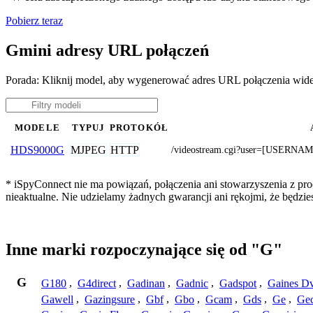
Pobierz teraz
Gmini adresy URL połączeń
Porada: Kliknij model, aby wygenerować adres URL połączenia wid
MODELE
TYPUJ
PROTOKÓŁ
MJPEG
HTTP
HDS9000G
/videostream.cgi?user=[USERN
* iSpyConnect nie ma powiązań, połączenia ani stowarzyszenia z pr
nieaktualne. Nie udzielamy żadnych gwarancji ani rękojmi, że będzi
Inne marki rozpoczynające się od "G"
G
G180
,
G4direct
,
Gadinan
,
Gadnic
,
Gadspot
,
Gaines D
Gawell
,
Gazingsure
,
Gbf
,
Gbo
,
Gcam
,
Gds
,
Ge
,
Gec