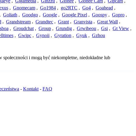
gaeye
,
Gigamedia
,
Ginzzu
,
Gionee
,
Gionee Cam
,
Gipcam
,
exus
,
Gnomecam
,
Go1984
,
go2RTC
,
Go4
,
Goahead
,
,
Goliath
,
Goodgo
,
Google
,
Google Pixel
,
Goospy
,
Gopro
,
d
,
Grandstream
,
Grandtec
,
Grant
,
Granvista
,
Great Wall
,
sboa
,
Groudchat
,
Group
,
Grundig
,
Grwibeou
,
Gsi
,
Gt View
,
lltimes
,
Gwipc
,
Gynoii
,
Gyration
,
Gyuk
,
Gzhou
w społeczności i mogą być niekompletne, niedokładne lub
ieczeństwa
-
Kontakt
-
FAQ