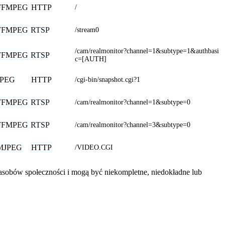
FFMPEG
HTTP
/
FFMPEG
RTSP
/stream0
/cam/realmonitor?channel=1&subtype=1&authbasi
FFMPEG
RTSP
c=[AUTH]
JPEG
HTTP
/cgi-bin/snapshot.cgi?1
FFMPEG
RTSP
/cam/realmonitor?channel=1&subtype=0
FFMPEG
RTSP
/cam/realmonitor?channel=3&subtype=0
MJPEG
HTTP
/VIDEO.CGI
zasobów społeczności i mogą być niekompletne, niedokładne lub