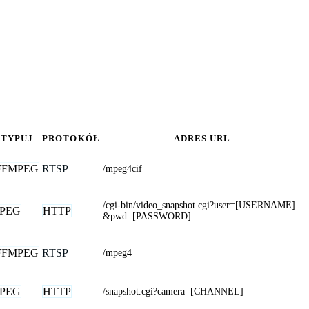
TYPUJ
PROTOKÓŁ
ADRES URL
FFMPEG
RTSP
/mpeg4cif
/cgi-bin/video_snapshot.cgi?user=[USERNAME]
JPEG
HTTP
&pwd=[PASSWORD]
FFMPEG
RTSP
/mpeg4
JPEG
HTTP
/snapshot.cgi?camera=[CHANNEL]