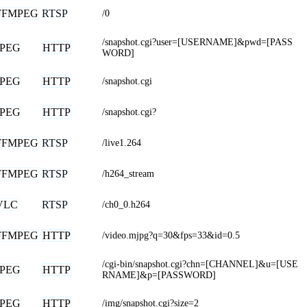
FFMPEG
RTSP
/0
/snapshot.cgi?user=[USERNAME]&pwd=[PASS
JPEG
HTTP
WORD]
JPEG
HTTP
/snapshot.cgi
JPEG
HTTP
/snapshot.cgi?
FFMPEG
RTSP
/live1.264
FFMPEG
RTSP
/h264_stream
VLC
RTSP
/ch0_0.h264
FFMPEG
HTTP
/video.mjpg?q=30&fps=33&id=0.5
/cgi-bin/snapshot.cgi?chn=[CHANNEL]&u=[USE
JPEG
HTTP
RNAME]&p=[PASSWORD]
JPEG
HTTP
/img/snapshot.cgi?size=2