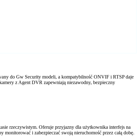
owany do Gw Security modeli, a kompatybilność ONVIF i RTSP daje
ity kamery z Agent DVR zapewniają niezawodny, bezpieczny
ie rzeczywistym. Oferuje przyjazny dla użytkownika interfejs na
by monitorować i zabezpieczać swoją nieruchomość przez całą dobę.