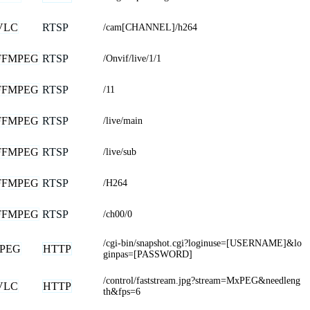
VLC
RTSP
/cam[CHANNEL]/h264
FFMPEG
RTSP
/Onvif/live/1/1
FFMPEG
RTSP
/11
FFMPEG
RTSP
/live/main
FFMPEG
RTSP
/live/sub
FFMPEG
RTSP
/H264
FFMPEG
RTSP
/ch00/0
/cgi-bin/snapshot.cgi?loginuse=[USERNAME]&lo
JPEG
HTTP
ginpas=[PASSWORD]
/control/faststream.jpg?stream=MxPEG&needleng
VLC
HTTP
th&fps=6