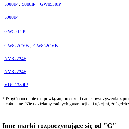
5080IP
,
5088IP
,
GW8538IP
5080IP
GW5537IP
GW822CVB
,
GW852CVB
NVR2224E
NVR2224E
VDG1389IP
* iSpyConnect nie ma powiązań, połączenia ani stowarzyszenia z pr
nieaktualne. Nie udzielamy żadnych gwarancji ani rękojmi, że będzi
Inne marki rozpoczynające się od "G"