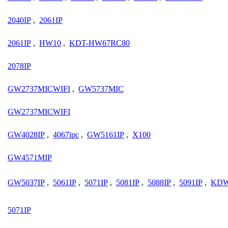
2040IP
,
2061IP
2061IP
,
HW10
,
KDT-HW67RC80
2078IP
GW2737MICWIFI
,
GW5737MIC
GW2737MICWIFI
GW4028IP
,
4067ipc
,
GW5161IP
,
X100
GW4571MIP
GW5037IP
,
5061IP
,
5071IP
,
5081IP
,
5088IP
,
5091IP
,
KDW
5071IP