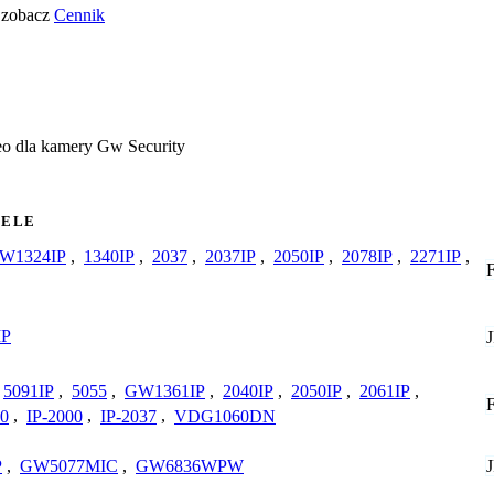
o zobacz
Cennik
eo dla kamery Gw Security
ELE
W1324IP
,
1340IP
,
2037
,
2037IP
,
2050IP
,
2078IP
,
2271IP
,
IP
5091IP
,
5055
,
GW1361IP
,
2040IP
,
2050IP
,
2061IP
,
0
,
IP-2000
,
IP-2037
,
VDG1060DN
P
,
GW5077MIC
,
GW6836WPW