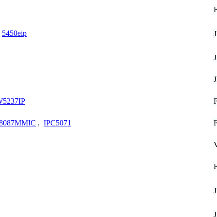
5450eip
5237IP
8087MMIC
,
IPC5071