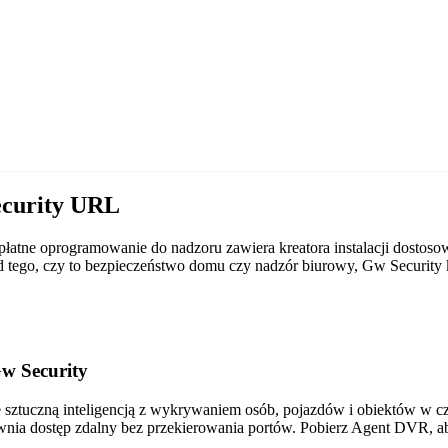
ecurity URL
atne oprogramowanie do nadzoru zawiera kreatora instalacji dostos
e od tego, czy to bezpieczeństwo domu czy nadzór biurowy, Gw Secur
w Security
tuczną inteligencją z wykrywaniem osób, pojazdów i obiektów w czas
wnia dostęp zdalny bez przekierowania portów. Pobierz Agent DVR, a