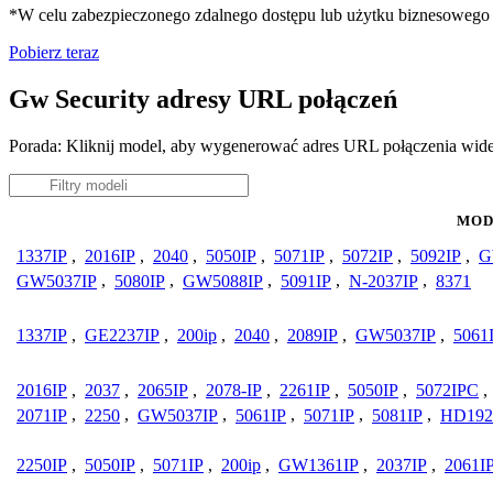
*W celu zabezpieczonego zdalnego dostępu lub użytku biznesoweg
Pobierz teraz
Gw Security adresy URL połączeń
Porada: Kliknij model, aby wygenerować adres URL połączenia wid
MOD
1337IP
,
2016IP
,
2040
,
5050IP
,
5071IP
,
5072IP
,
5092IP
,
G
GW5037IP
,
5080IP
,
GW5088IP
,
5091IP
,
N-2037IP
,
8371
1337IP
,
GE2237IP
,
200ip
,
2040
,
2089IP
,
GW5037IP
,
5061
2016IP
,
2037
,
2065IP
,
2078-IP
,
2261IP
,
5050IP
,
5072IPC
,
2071IP
,
2250
,
GW5037IP
,
5061IP
,
5071IP
,
5081IP
,
HD192
2250IP
,
5050IP
,
5071IP
,
200ip
,
GW1361IP
,
2037IP
,
2061I