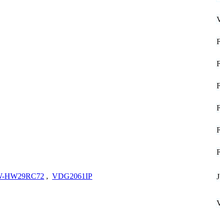
-HW29RC72
,
VDG2061IP