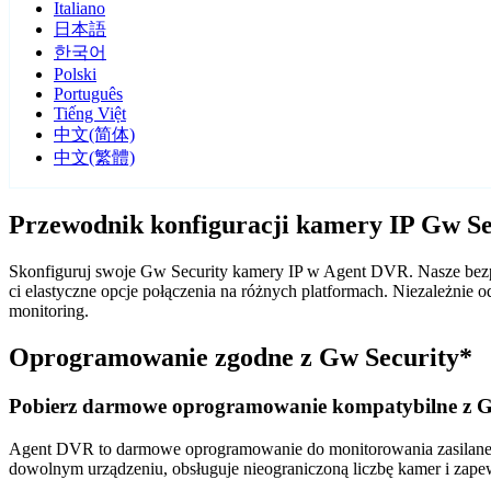
Italiano
日本語
한국어
Polski
Português
Tiếng Việt
中文(简体)
中文(繁體)
Przewodnik konfiguracji kamery IP Gw S
Skonfiguruj swoje Gw Security kamery IP w Agent DVR. Nasze bezpł
ci elastyczne opcje połączenia na różnych platformach. Niezależni
monitoring.
Oprogramowanie zgodne z Gw Security*
Pobierz darmowe oprogramowanie kompatybilne z G
Agent DVR to darmowe oprogramowanie do monitorowania zasilane sz
dowolnym urządzeniu, obsługuje nieograniczoną liczbę kamer i zape