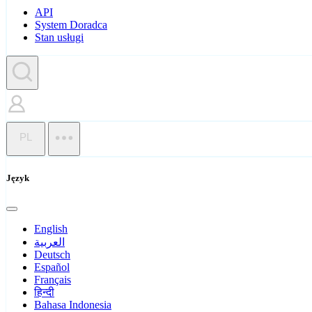
API
System Doradca
Stan usługi
PL
Język
English
العربية
Deutsch
Español
Français
हिन्दी
Bahasa Indonesia