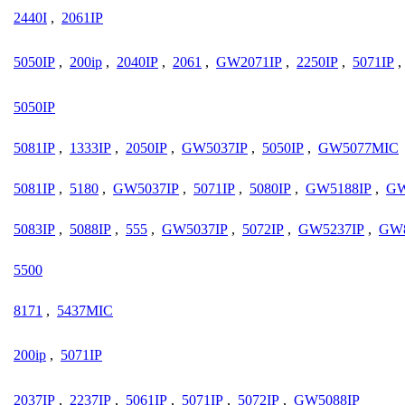
2440I
,
2061IP
5050IP
,
200ip
,
2040IP
,
2061
,
GW2071IP
,
2250IP
,
5071IP
,
5050IP
5081IP
,
1333IP
,
2050IP
,
GW5037IP
,
5050IP
,
GW5077MIC
5081IP
,
5180
,
GW5037IP
,
5071IP
,
5080IP
,
GW5188IP
,
GW
5083IP
,
5088IP
,
555
,
GW5037IP
,
5072IP
,
GW5237IP
,
GW
5500
8171
,
5437MIC
200ip
,
5071IP
2037IP
,
2237IP
,
5061IP
,
5071IP
,
5072IP
,
GW5088IP