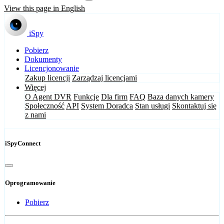
View this page in English
iSpy
Pobierz
Dokumenty
Licencjonowanie
Zakup licencji
Zarządzaj licencjami
Więcej
O Agent DVR
Funkcje
Dla firm
FAQ
Baza danych kamery
Społeczność
API
System Doradca
Stan usługi
Skontaktuj się
z nami
iSpyConnect
Oprogramowanie
Pobierz