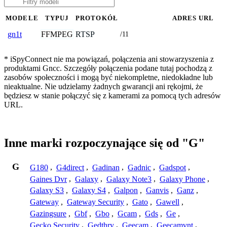
MODELE
TYPUJ
PROTOKÓŁ
ADRES URL
FFMPEG
RTSP
gn1t
/11
* iSpyConnect nie ma powiązań, połączenia ani stowarzyszenia z
produktami Gncc. Szczegóły połączenia podane tutaj pochodzą z
zasobów społeczności i mogą być niekompletne, niedokładne lub
nieaktualne. Nie udzielamy żadnych gwarancji ani rękojmi, że
będziesz w stanie połączyć się z kamerami za pomocą tych adresów
URL.
Inne marki rozpoczynające się od "G"
G
G180
,
G4direct
,
Gadinan
,
Gadnic
,
Gadspot
,
Gaines Dvr
,
Galaxy
,
Galaxy Note3
,
Galaxy Phone
,
Galaxy S3
,
Galaxy S4
,
Galpon
,
Ganvis
,
Ganz
,
Gateway
,
Gateway Security
,
Gato
,
Gawell
,
Gazingsure
,
Gbf
,
Gbo
,
Gcam
,
Gds
,
Ge
,
Gecko Security
,
Gedthry
,
Geecam
,
Geecamvnt
,