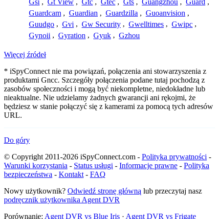
Gsi
,
Gt View
,
Gtc
,
Gtec
,
Gts
,
Guangzhou
,
Guard
,
Guardcam
,
Guardian
,
Guardzilla
,
Guoanvision
,
Guudgo
,
Gvi
,
Gw Security
,
Gwelltimes
,
Gwipc
,
Gynoii
,
Gyration
,
Gyuk
,
Gzhou
Więcej źródeł
* iSpyConnect nie ma powiązań, połączenia ani stowarzyszenia z
produktami Gncc. Szczegóły połączenia podane tutaj pochodzą z
zasobów społeczności i mogą być niekompletne, niedokładne lub
nieaktualne. Nie udzielamy żadnych gwarancji ani rękojmi, że
będziesz w stanie połączyć się z kamerami za pomocą tych adresów
URL.
Do góry
© Copyright 2011-2026 iSpyConnect.com -
Polityka prywatności
-
Warunki korzystania
-
Status usługi
-
Informacje prawne
-
Polityka
bezpieczeństwa
-
Kontakt
-
FAQ
Nowy użytkownik?
Odwiedź stronę główną
lub przeczytaj nasz
podręcznik użytkownika Agent DVR
Porównanie:
Agent DVR vs Blue Iris
·
Agent DVR vs Frigate