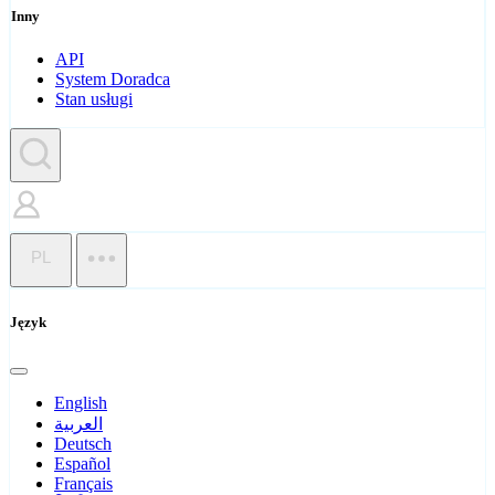
Inny
API
System Doradca
Stan usługi
PL
Język
English
العربية
Deutsch
Español
Français