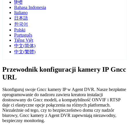
हिन्दी
Bahasa Indonesia
Italiano
日本語
한국어
Polski
Português
Tiếng Việt
中文(简体)
中文(繁體)
Przewodnik konfiguracji kamery IP Gncc
URL
Skonfiguruj swoje Gncc kamery IP w Agent DVR. Nasze bezpłatne
oprogramowanie do nadzoru zawiera kreatora instalacji
dostosowany do Gncc modeli, a kompatybilność ONVIF i RTSP
daje ci elastyczne opcje połączenia na różnych platformach.
Niezależnie od tego, czy to bezpieczeństwo domu czy nadzór
biurowy, Gncc kamery z Agent DVR zapewniają niezawodny,
bezpieczny monitoring.