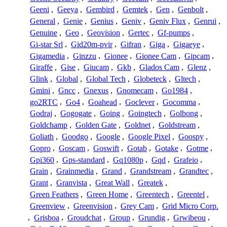
Geeni
,
Geeya
,
Gembird
,
Gemtek
,
Gen
,
Genbolt
,
General
,
Genie
,
Genius
,
Geniv
,
Geniv Flux
,
Genrui
,
Genuine
,
Geo
,
Geovision
,
Gertec
,
Gf-pumps
,
Gi-star Srl
,
Gid20m-pvir
,
Gifran
,
Giga
,
Gigaeye
,
Gigamedia
,
Ginzzu
,
Gionee
,
Gionee Cam
,
Gipcam
,
Giraffe
,
Gise
,
Giucam
,
Gkb
,
Glados Cam
,
Glenz
,
Glink
,
Global
,
Global Tech
,
Globeteck
,
Gltech
,
Gmini
,
Gncc
,
Gnexus
,
Gnomecam
,
Go1984
,
go2RTC
,
Go4
,
Goahead
,
Goclever
,
Gocomma
,
Godraj
,
Gogogate
,
Going
,
Goingtech
,
Golbong
,
Goldchamp
,
Golden Gate
,
Goldnet
,
Goldstream
,
Goliath
,
Goodgo
,
Google
,
Google Pixel
,
Goospy
,
Gopro
,
Goscam
,
Goswift
,
Gotab
,
Gotake
,
Gotme
,
Gpi360
,
Gps-standard
,
Gq1080p
,
Gqd
,
Grafeio
,
Grain
,
Grainmedia
,
Grand
,
Grandstream
,
Grandtec
,
Grant
,
Granvista
,
Great Wall
,
Greatek
,
Green Feathers
,
Green Home
,
Greentech
,
Greentel
,
Greenview
,
Greenvision
,
Grey Cam
,
Grid Micro Corp.
,
Grisboa
,
Groudchat
,
Group
,
Grundig
,
Grwibeou
,