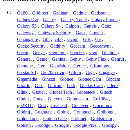
G
G180
,
G4direct
,
Gadinan
,
Gadnic
,
Gadspot
,
Gaines Dvr
,
Galaxy
,
Galaxy Note3
,
Galaxy Phone
,
Galaxy S3
,
Galaxy S4
,
Galpon
,
Ganvis
,
Ganz
,
Gateway
,
Gateway Security
,
Gato
,
Gawell
,
Gazingsure
,
Gbf
,
Gbo
,
Gcam
,
Gds
,
Ge
,
Gecko Security
,
Gedthry
,
Geecam
,
Geecamvnt
,
Geeni
,
Geeya
,
Gembird
,
Gemtek
,
Gen
,
Genbolt
,
General
,
Genie
,
Genius
,
Geniv
,
Geniv Flux
,
Genrui
,
Genuine
,
Geo
,
Geovision
,
Gertec
,
Gf-pumps
,
Gi-star Srl
,
Gid20m-pvir
,
Gifran
,
Giga
,
Gigaeye
,
Gigamedia
,
Ginzzu
,
Gionee
,
Gionee Cam
,
Gipcam
,
Giraffe
,
Gise
,
Giucam
,
Gkb
,
Glados Cam
,
Glenz
,
Glink
,
Global
,
Global Tech
,
Globeteck
,
Gltech
,
Gmini
,
Gncc
,
Gnexus
,
Gnomecam
,
Go1984
,
go2RTC
,
Go4
,
Goahead
,
Goclever
,
Gocomma
,
Godraj
,
Gogogate
,
Going
,
Goingtech
,
Golbong
,
Goldchamp
,
Golden Gate
,
Goldnet
,
Goldstream
,
Goliath
,
Goodgo
,
Google
,
Google Pixel
,
Goospy
,