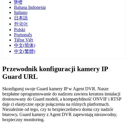
हिन्दी
Bahasa Indonesia
Italiano
日本語
한국어
Polski
Português
Tiếng Việt
中文(简体)
中文(繁體)
Przewodnik konfiguracji kamery IP
Guard URL
Skonfiguruj swoje Guard kamery IP w Agent DVR. Nasze
bezpłatne oprogramowanie do nadzoru zawiera kreatora instalacji
dostosowany do Guard modeli, a kompatybilność ONVIF i RTSP
daje ci elastyczne opcje połączenia na różnych platformach.
Niezależnie od tego, czy to bezpieczeństwo domu czy nadzór
biurowy, Guard kamery z Agent DVR zapewniają niezawodny,
bezpieczny monitoring.