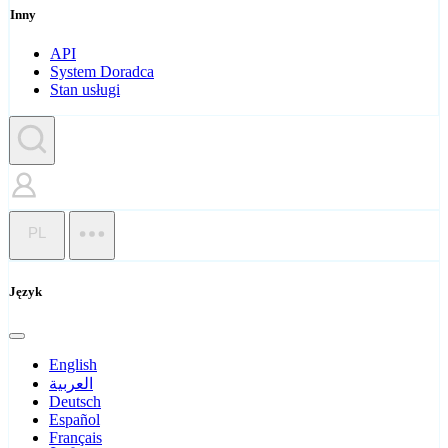
Inny
API
System Doradca
Stan usługi
PL
Język
English
العربية
Deutsch
Español
Français