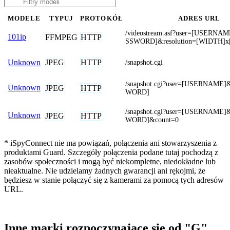
MODELE
TYPUJ
PROTOKÓŁ
ADRES URL
/videostream.asf?user=[USERNA
101ip
FFMPEG
HTTP
SSWORD]&resolution=[WIDTH]
JPEG
HTTP
Unknown
/snapshot.cgi
/snapshot.cgi?user=[USERNAME
Unknown
JPEG
HTTP
WORD]
/snapshot.cgi?user=[USERNAME
Unknown
JPEG
HTTP
WORD]&count=0
* iSpyConnect nie ma powiązań, połączenia ani stowarzyszenia z
produktami Guard. Szczegóły połączenia podane tutaj pochodzą z
zasobów społeczności i mogą być niekompletne, niedokładne lub
nieaktualne. Nie udzielamy żadnych gwarancji ani rękojmi, że
będziesz w stanie połączyć się z kamerami za pomocą tych adresów
URL.
Inne marki rozpoczynające się od "G"