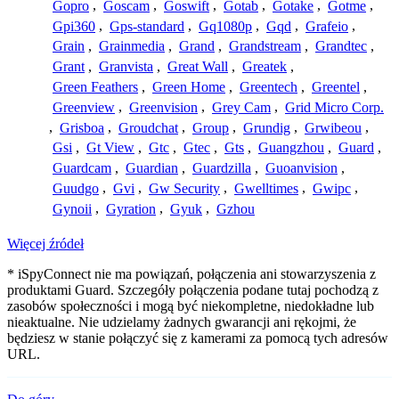
Gopro
,
Goscam
,
Goswift
,
Gotab
,
Gotake
,
Gotme
,
Gpi360
,
Gps-standard
,
Gq1080p
,
Gqd
,
Grafeio
,
Grain
,
Grainmedia
,
Grand
,
Grandstream
,
Grandtec
,
Grant
,
Granvista
,
Great Wall
,
Greatek
,
Green Feathers
,
Green Home
,
Greentech
,
Greentel
,
Greenview
,
Greenvision
,
Grey Cam
,
Grid Micro Corp.
,
Grisboa
,
Groudchat
,
Group
,
Grundig
,
Grwibeou
,
Gsi
,
Gt View
,
Gtc
,
Gtec
,
Gts
,
Guangzhou
,
Guard
,
Guardcam
,
Guardian
,
Guardzilla
,
Guoanvision
,
Guudgo
,
Gvi
,
Gw Security
,
Gwelltimes
,
Gwipc
,
Gynoii
,
Gyration
,
Gyuk
,
Gzhou
Więcej źródeł
* iSpyConnect nie ma powiązań, połączenia ani stowarzyszenia z
produktami Guard. Szczegóły połączenia podane tutaj pochodzą z
zasobów społeczności i mogą być niekompletne, niedokładne lub
nieaktualne. Nie udzielamy żadnych gwarancji ani rękojmi, że
będziesz w stanie połączyć się z kamerami za pomocą tych adresów
URL.