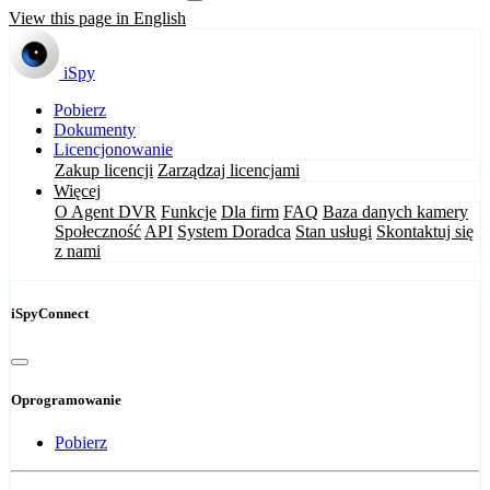
View this page in English
iSpy
Pobierz
Dokumenty
Licencjonowanie
Zakup licencji
Zarządzaj licencjami
Więcej
O Agent DVR
Funkcje
Dla firm
FAQ
Baza danych kamery
Społeczność
API
System Doradca
Stan usługi
Skontaktuj się
z nami
iSpyConnect
Oprogramowanie
Pobierz