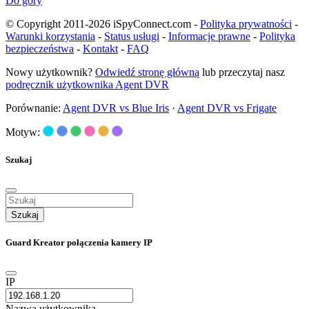
Do góry
© Copyright 2011-2026 iSpyConnect.com -
Polityka prywatności
-
Warunki korzystania
-
Status usługi
-
Informacje prawne
-
Polityka
bezpieczeństwa
-
Kontakt
-
FAQ
Nowy użytkownik?
Odwiedź stronę główną
lub przeczytaj nasz
podręcznik użytkownika Agent DVR
Porównanie:
Agent DVR vs Blue Iris
·
Agent DVR vs Frigate
Motyw:
Szukaj
Szukaj
Guard Kreator połączenia kamery IP
IP
Nazwa użytkownika