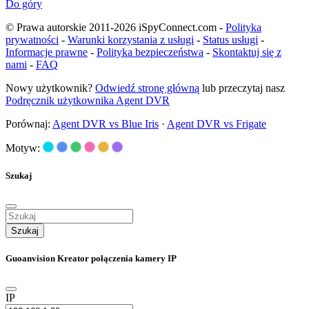
Do góry
© Prawa autorskie 2011-2026 iSpyConnect.com -
Polityka
prywatności
-
Warunki korzystania z usługi
-
Status usługi
-
Informacje prawne
-
Polityka bezpieczeństwa
-
Skontaktuj się z
nami
-
FAQ
Nowy użytkownik?
Odwiedź stronę główną
lub przeczytaj nasz
Podręcznik użytkownika Agent DVR
Porównaj:
Agent DVR vs Blue Iris
·
Agent DVR vs Frigate
Motyw:
Szukaj
Szukaj
Guoanvision Kreator połączenia kamery IP
IP