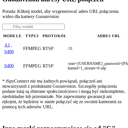
Porada: Kliknij model, aby wygenerować adres URL połączenia
wideo dla kamery Guoanvision
MODELE
TYPUJ
PROTOKÓŁ
ADRES URL
A1
,
FFMPEG
RTSP
/11
S400
/user=[USERNAME]_password=[
S400
FFMPEG
RTSP
hannel=1_stream=0.sdp
* iSpyConnect nie ma żadnych powiązań, połączeń ani
stowarzyszeń z produktami Guoanvision. Szczegóły połączenia
podane tutaj są zbierane społecznościowo i mogą być niekompletne,
niedokładne lub przestarzałe. Nie zapewniamy gwarancji ani
rękojmi, że będziesz w stanie połączyć się ze swoimi kamerami za
pomocą tych adresów URL.