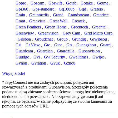
Gopro
,
Goscam
,
Goswift
,
Gotab
,
Gotake
,
Gotme
,
Gpi360
,
Gps-standard
,
Gq1080p
,
Gqd
,
Grafeio
,
Grain
,
Grainmedia
,
Grand
,
Grandstream
,
Grandtec
,
Grant
,
Granvista
,
Great Wall
,
Greatek
,
Green Feathers
,
Green Home
,
Greentech
,
Greentel
,
Greenview
,
Greenvision
,
Grey Cam
,
Grid Micro Corp.
,
Grisboa
,
Groudchat
,
Group
,
Grundig
,
Grwibeou
,
Gsi
,
Gt View
,
Gtc
,
Gtec
,
Gts
,
Guangzhou
,
Guard
,
Guardcam
,
Guardian
,
Guardzilla
,
Guoanvision
,
Guudgo
,
Gvi
,
Gw Security
,
Gwelltimes
,
Gwipc
,
Gynoii
,
Gyration
,
Gyuk
,
Gzhou
Więcej źródeł
* iSpyConnect nie ma żadnych powiązań, połączeń ani
stowarzyszeń z produktami Guoanvision. Szczegóły połączenia
podane tutaj są zbierane społecznościowo i mogą być niekompletne,
niedokładne lub przestarzałe. Nie zapewniamy gwarancji ani
rękojmi, że będziesz w stanie połączyć się ze swoimi kamerami za
pomocą tych adresów URL.