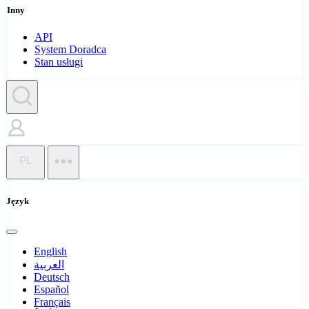
Inny
API
System Doradca
Stan usługi
PL
Język
English
العربية
Deutsch
Español
Français