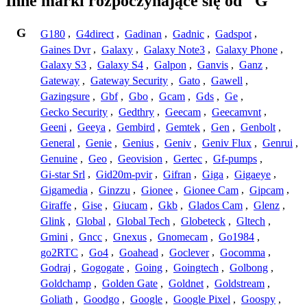
Inne marki rozpoczynające się od "G"
G
G180
,
G4direct
,
Gadinan
,
Gadnic
,
Gadspot
,
Gaines Dvr
,
Galaxy
,
Galaxy Note3
,
Galaxy Phone
,
Galaxy S3
,
Galaxy S4
,
Galpon
,
Ganvis
,
Ganz
,
Gateway
,
Gateway Security
,
Gato
,
Gawell
,
Gazingsure
,
Gbf
,
Gbo
,
Gcam
,
Gds
,
Ge
,
Gecko Security
,
Gedthry
,
Geecam
,
Geecamvnt
,
Geeni
,
Geeya
,
Gembird
,
Gemtek
,
Gen
,
Genbolt
,
General
,
Genie
,
Genius
,
Geniv
,
Geniv Flux
,
Genrui
,
Genuine
,
Geo
,
Geovision
,
Gertec
,
Gf-pumps
,
Gi-star Srl
,
Gid20m-pvir
,
Gifran
,
Giga
,
Gigaeye
,
Gigamedia
,
Ginzzu
,
Gionee
,
Gionee Cam
,
Gipcam
,
Giraffe
,
Gise
,
Giucam
,
Gkb
,
Glados Cam
,
Glenz
,
Glink
,
Global
,
Global Tech
,
Globeteck
,
Gltech
,
Gmini
,
Gncc
,
Gnexus
,
Gnomecam
,
Go1984
,
go2RTC
,
Go4
,
Goahead
,
Goclever
,
Gocomma
,
Godraj
,
Gogogate
,
Going
,
Goingtech
,
Golbong
,
Goldchamp
,
Golden Gate
,
Goldnet
,
Goldstream
,
Goliath
,
Goodgo
,
Google
,
Google Pixel
,
Goospy
,