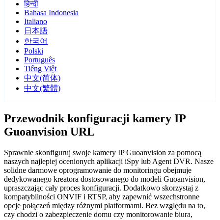
हिन्दी
Bahasa Indonesia
Italiano
日本語
한국어
Polski
Português
Tiếng Việt
中文(简体)
中文(繁體)
Przewodnik konfiguracji kamery IP
Guoanvision URL
Sprawnie skonfiguruj swoje kamery IP Guoanvision za pomocą
naszych najlepiej ocenionych aplikacji iSpy lub Agent DVR. Nasze
solidne darmowe oprogramowanie do monitoringu obejmuje
dedykowanego kreatora dostosowanego do modeli Guoanvision,
upraszczając cały proces konfiguracji. Dodatkowo skorzystaj z
kompatybilności ONVIF i RTSP, aby zapewnić wszechstronne
opcje połączeń między różnymi platformami. Bez względu na to,
czy chodzi o zabezpieczenie domu czy monitorowanie biura,