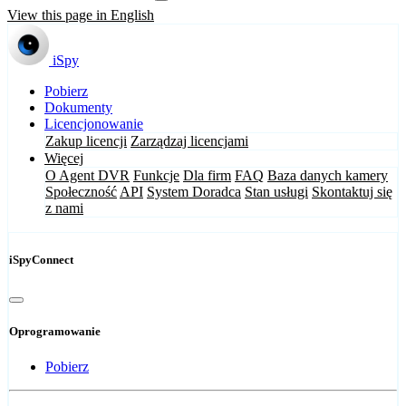
View this page in English
iSpy
Pobierz
Dokumenty
Licencjonowanie
Zakup licencji
Zarządzaj licencjami
Więcej
O Agent DVR
Funkcje
Dla firm
FAQ
Baza danych kamery
Społeczność
API
System Doradca
Stan usługi
Skontaktuj się
z nami
iSpyConnect
Oprogramowanie
Pobierz