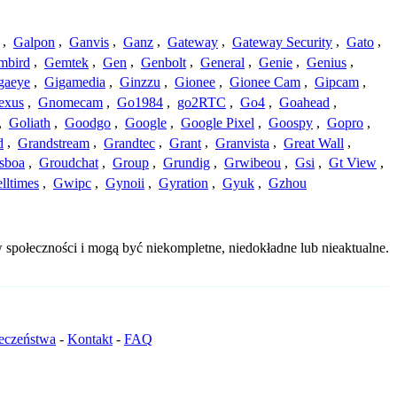
,
Galpon
,
Ganvis
,
Ganz
,
Gateway
,
Gateway Security
,
Gato
,
mbird
,
Gemtek
,
Gen
,
Genbolt
,
General
,
Genie
,
Genius
,
gaeye
,
Gigamedia
,
Ginzzu
,
Gionee
,
Gionee Cam
,
Gipcam
,
exus
,
Gnomecam
,
Go1984
,
go2RTC
,
Go4
,
Goahead
,
,
Goliath
,
Goodgo
,
Google
,
Google Pixel
,
Goospy
,
Gopro
,
d
,
Grandstream
,
Grandtec
,
Grant
,
Granvista
,
Great Wall
,
sboa
,
Groudchat
,
Group
,
Grundig
,
Grwibeou
,
Gsi
,
Gt View
,
lltimes
,
Gwipc
,
Gynoii
,
Gyration
,
Gyuk
,
Gzhou
 społeczności i mogą być niekompletne, niedokładne lub nieaktualne.
ieczeństwa
-
Kontakt
-
FAQ