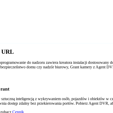
t URL
programowanie do nadzoru zawiera kreatora instalacji dostosowany do
 to bezpieczeństwo domu czy nadzór biurowy, Grant kamery z Agent D
rant
tuczną inteligencją z wykrywaniem osób, pojazdów i obiektów w czas
wnia dostęp zdalny bez przekierowania portów. Pobierz Agent DVR, a
o zobacz
Cennik