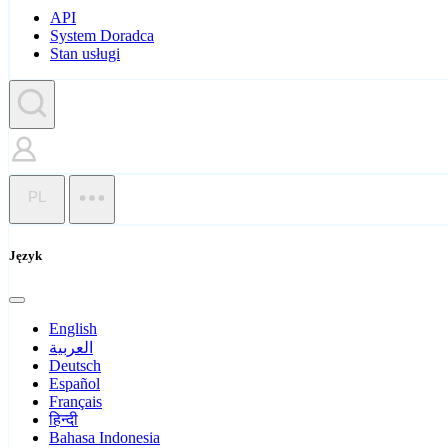
API
System Doradca
Stan usługi
PL
Język
English
العربية
Deutsch
Español
Français
हिन्दी
Bahasa Indonesia