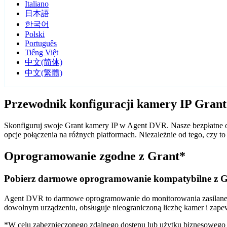
Italiano
日本語
한국어
Polski
Português
Tiếng Việt
中文(简体)
中文(繁體)
Przewodnik konfiguracji kamery IP Gran
Skonfiguruj swoje Grant kamery IP w Agent DVR. Nasze bezpłatne o
opcje połączenia na różnych platformach. Niezależnie od tego, czy
Oprogramowanie zgodne z Grant*
Pobierz darmowe oprogramowanie kompatybilne z G
Agent DVR to darmowe oprogramowanie do monitorowania zasilane sz
dowolnym urządzeniu, obsługuje nieograniczoną liczbę kamer i zape
*W celu zabezpieczonego zdalnego dostępu lub użytku biznesoweg