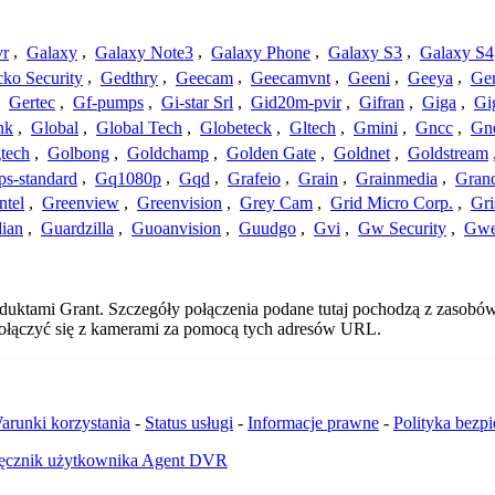
vr
,
Galaxy
,
Galaxy Note3
,
Galaxy Phone
,
Galaxy S3
,
Galaxy S4
ko Security
,
Gedthry
,
Geecam
,
Geecamvnt
,
Geeni
,
Geeya
,
Ge
,
Gertec
,
Gf-pumps
,
Gi-star Srl
,
Gid20m-pvir
,
Gifran
,
Giga
,
Gi
nk
,
Global
,
Global Tech
,
Globeteck
,
Gltech
,
Gmini
,
Gncc
,
Gn
tech
,
Golbong
,
Goldchamp
,
Golden Gate
,
Goldnet
,
Goldstream
s-standard
,
Gq1080p
,
Gqd
,
Grafeio
,
Grain
,
Grainmedia
,
Gran
ntel
,
Greenview
,
Greenvision
,
Grey Cam
,
Grid Micro Corp.
,
Gri
ian
,
Guardzilla
,
Guoanvision
,
Guudgo
,
Gvi
,
Gw Security
,
Gwe
duktami Grant. Szczegóły połączenia podane tutaj pochodzą z zasobów
 połączyć się z kamerami za pomocą tych adresów URL.
arunki korzystania
-
Status usługi
-
Informacje prawne
-
Polityka bezp
ęcznik użytkownika Agent DVR