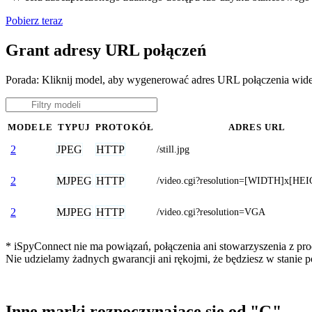
Pobierz teraz
Grant adresy URL połączeń
Porada: Kliknij model, aby wygenerować adres URL połączenia wid
MODELE
TYPUJ
PROTOKÓŁ
ADRES URL
JPEG
HTTP
2
/still.jpg
MJPEG
HTTP
2
/video.cgi?resolution=[WIDTH]x[HE
MJPEG
HTTP
2
/video.cgi?resolution=VGA
* iSpyConnect nie ma powiązań, połączenia ani stowarzyszenia z pro
Nie udzielamy żadnych gwarancji ani rękojmi, że będziesz w stanie
Inne marki rozpoczynające się od "G"