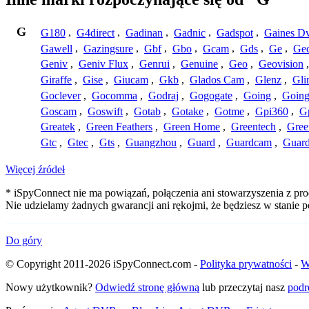
G
G180
,
G4direct
,
Gadinan
,
Gadnic
,
Gadspot
,
Gaines D
Gawell
,
Gazingsure
,
Gbf
,
Gbo
,
Gcam
,
Gds
,
Ge
,
Gec
Geniv
,
Geniv Flux
,
Genrui
,
Genuine
,
Geo
,
Geovision
Giraffe
,
Gise
,
Giucam
,
Gkb
,
Glados Cam
,
Glenz
,
Gli
Goclever
,
Gocomma
,
Godraj
,
Gogogate
,
Going
,
Going
Goscam
,
Goswift
,
Gotab
,
Gotake
,
Gotme
,
Gpi360
,
Gp
Greatek
,
Green Feathers
,
Green Home
,
Greentech
,
Gree
Gtc
,
Gtec
,
Gts
,
Guangzhou
,
Guard
,
Guardcam
,
Guard
Więcej źródeł
* iSpyConnect nie ma powiązań, połączenia ani stowarzyszenia z pro
Nie udzielamy żadnych gwarancji ani rękojmi, że będziesz w stanie
Do góry
© Copyright 2011-2026 iSpyConnect.com -
Polityka prywatności
-
W
Nowy użytkownik?
Odwiedź stronę główną
lub przeczytaj nasz
podr