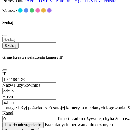
Porównanie:
Agent DVR vs Blue Iris
·
Agent DVR vs Frigate
Motyw:
Szukaj
Szukaj
Grant Kreator połączenia kamery IP
IP
Nazwa użytkownika
Hasło
Uwaga: Użyj poświadczeń swojej kamery, a nie danych logowania iS
Kanał
To jest rzadko używane, chyba że mas
Brak danych logowania dołączonych
Link do udostępnienia