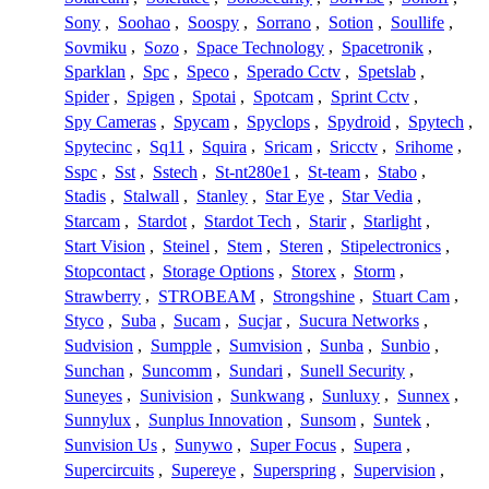
Sony
,
Soohao
,
Soospy
,
Sorrano
,
Sotion
,
Soullife
,
Sovmiku
,
Sozo
,
Space Technology
,
Spacetronik
,
Sparklan
,
Spc
,
Speco
,
Sperado Cctv
,
Spetslab
,
Spider
,
Spigen
,
Spotai
,
Spotcam
,
Sprint Cctv
,
Spy Cameras
,
Spycam
,
Spyclops
,
Spydroid
,
Spytech
,
Spytecinc
,
Sq11
,
Squira
,
Sricam
,
Sricctv
,
Srihome
,
Sspc
,
Sst
,
Sstech
,
St-nt280e1
,
St-team
,
Stabo
,
Stadis
,
Stalwall
,
Stanley
,
Star Eye
,
Star Vedia
,
Starcam
,
Stardot
,
Stardot Tech
,
Starir
,
Starlight
,
Start Vision
,
Steinel
,
Stem
,
Steren
,
Stipelectronics
,
Stopcontact
,
Storage Options
,
Storex
,
Storm
,
Strawberry
,
STROBEAM
,
Strongshine
,
Stuart Cam
,
Styco
,
Suba
,
Sucam
,
Sucjar
,
Sucura Networks
,
Sudvision
,
Sumpple
,
Sumvision
,
Sunba
,
Sunbio
,
Sunchan
,
Suncomm
,
Sundari
,
Sunell Security
,
Suneyes
,
Sunivision
,
Sunkwang
,
Sunluxy
,
Sunnex
,
Sunnylux
,
Sunplus Innovation
,
Sunsom
,
Suntek
,
Sunvision Us
,
Sunywo
,
Super Focus
,
Supera
,
Supercircuits
,
Supereye
,
Superspring
,
Supervision
,