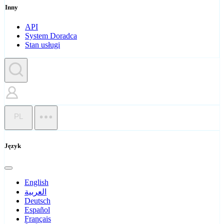
Inny
API
System Doradca
Stan usługi
PL
Język
English
العربية
Deutsch
Español
Français