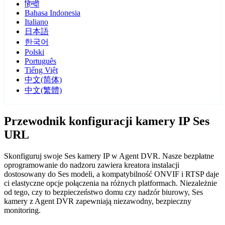
हिन्दी
Bahasa Indonesia
Italiano
日本語
한국어
Polski
Português
Tiếng Việt
中文(简体)
中文(繁體)
Przewodnik konfiguracji kamery IP Ses
URL
Skonfiguruj swoje Ses kamery IP w Agent DVR. Nasze bezpłatne
oprogramowanie do nadzoru zawiera kreatora instalacji
dostosowany do Ses modeli, a kompatybilność ONVIF i RTSP daje
ci elastyczne opcje połączenia na różnych platformach. Niezależnie
od tego, czy to bezpieczeństwo domu czy nadzór biurowy, Ses
kamery z Agent DVR zapewniają niezawodny, bezpieczny
monitoring.