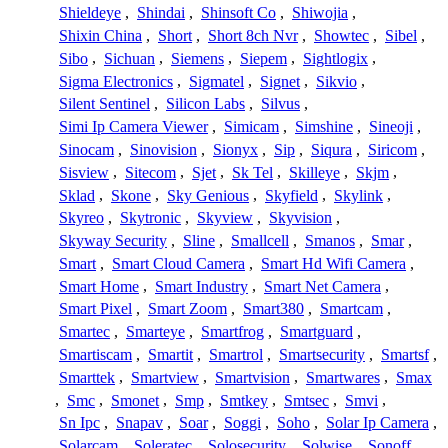
Shieldeye
,
Shindai
,
Shinsoft Co
,
Shiwojia
,
Shixin China
,
Short
,
Short 8ch Nvr
,
Showtec
,
Sibel
,
Sibo
,
Sichuan
,
Siemens
,
Siepem
,
Sightlogix
,
Sigma Electronics
,
Sigmatel
,
Signet
,
Sikvio
,
Silent Sentinel
,
Silicon Labs
,
Silvus
,
Simi Ip Camera Viewer
,
Simicam
,
Simshine
,
Sineoji
,
Sinocam
,
Sinovision
,
Sionyx
,
Sip
,
Siqura
,
Siricom
,
Sisview
,
Sitecom
,
Sjet
,
Sk Tel
,
Skilleye
,
Skjm
,
Sklad
,
Skone
,
Sky Genious
,
Skyfield
,
Skylink
,
Skyreo
,
Skytronic
,
Skyview
,
Skyvision
,
Skyway Security
,
Sline
,
Smallcell
,
Smanos
,
Smar
,
Smart
,
Smart Cloud Camera
,
Smart Hd Wifi Camera
,
Smart Home
,
Smart Industry
,
Smart Net Camera
,
Smart Pixel
,
Smart Zoom
,
Smart380
,
Smartcam
,
Smartec
,
Smarteye
,
Smartfrog
,
Smartguard
,
Smartiscam
,
Smartit
,
Smartrol
,
Smartsecurity
,
Smartsf
,
Smarttek
,
Smartview
,
Smartvision
,
Smartwares
,
Smax
,
Smc
,
Smonet
,
Smp
,
Smtkey
,
Smtsec
,
Smvi
,
Sn Ipc
,
Snapav
,
Soar
,
Soggi
,
Soho
,
Solar Ip Camera
,
Solarcam
,
Soleratec
,
Solosecurity
,
Solwise
,
Sonoff
,