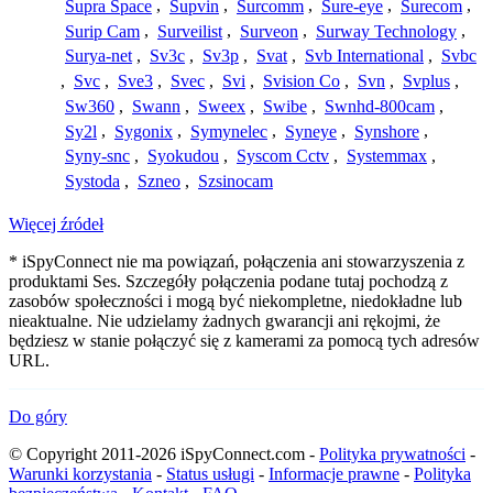
Supra Space
,
Supvin
,
Surcomm
,
Sure-eye
,
Surecom
,
Surip Cam
,
Surveilist
,
Surveon
,
Surway Technology
,
Surya-net
,
Sv3c
,
Sv3p
,
Svat
,
Svb International
,
Svbc
,
Svc
,
Sve3
,
Svec
,
Svi
,
Svision Co
,
Svn
,
Svplus
,
Sw360
,
Swann
,
Sweex
,
Swibe
,
Swnhd-800cam
,
Sy2l
,
Sygonix
,
Symynelec
,
Syneye
,
Synshore
,
Syny-snc
,
Syokudou
,
Syscom Cctv
,
Systemmax
,
Systoda
,
Szneo
,
Szsinocam
Więcej źródeł
* iSpyConnect nie ma powiązań, połączenia ani stowarzyszenia z
produktami Ses. Szczegóły połączenia podane tutaj pochodzą z
zasobów społeczności i mogą być niekompletne, niedokładne lub
nieaktualne. Nie udzielamy żadnych gwarancji ani rękojmi, że
będziesz w stanie połączyć się z kamerami za pomocą tych adresów
URL.
Do góry
© Copyright 2011-2026 iSpyConnect.com -
Polityka prywatności
-
Warunki korzystania
-
Status usługi
-
Informacje prawne
-
Polityka