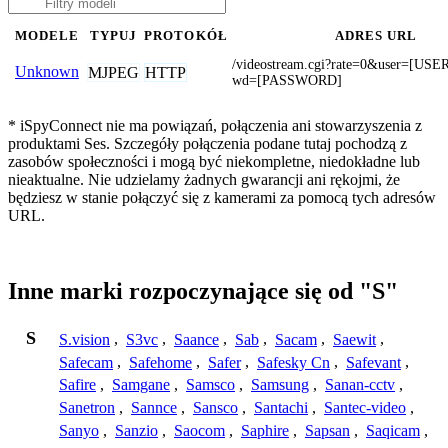
MODELE
TYPUJ
PROTOKÓŁ
ADRES URL
/videostream.cgi?rate=0&user=[U
Unknown
MJPEG
HTTP
wd=[PASSWORD]
* iSpyConnect nie ma powiązań, połączenia ani stowarzyszenia z
produktami Ses. Szczegóły połączenia podane tutaj pochodzą z
zasobów społeczności i mogą być niekompletne, niedokładne lub
nieaktualne. Nie udzielamy żadnych gwarancji ani rękojmi, że
będziesz w stanie połączyć się z kamerami za pomocą tych adresów
URL.
Inne marki rozpoczynające się od "S"
S
S.vision
,
S3vc
,
Saance
,
Sab
,
Sacam
,
Saewit
,
Safecam
,
Safehome
,
Safer
,
Safesky Cn
,
Safevant
,
Safire
,
Samgane
,
Samsco
,
Samsung
,
Sanan-cctv
,
Sanetron
,
Sannce
,
Sansco
,
Santachi
,
Santec-video
,
Sanyo
,
Sanzio
,
Saocom
,
Saphire
,
Sapsan
,
Saqicam
,