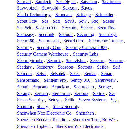
Sarmatt
,
Sarotech
,
Sas Digital
,
Satvision
,
Savitmicro
,
Savvypixel
,
Sawyobi
,
Saxxon
,
Sayus
,
Scada Technology
,
Scancam
,
Schlage
,
Schneider
,
Scout Cctv
,
Scs
,
Scsi
,
Scv3
,
Scw
,
Sdc
,
Sdeter
,
Sea Wit
,
Secam Cctv
,
Seccam
,
Sectec
,
Secu First
,
Secueasy
,
Seculink
,
Secuon
,
Secuplug
,
Secur Eye
,
Secur360
,
Securecam
,
Securia Pro
,
Securicom Tunisie
,
Security
,
Security Cam
,
Security Camera 2000
,
Security Camera Warehouse
,
Security Labs
,
Securitytronix
,
Securix
,
Secuvision
,
Seecam
,
Seecom
,
Seedary
,
Seenergy
,
Seesoon
,
Seetong
,
Sefica
,
Seif
,
Seimem
,
Seisa
,
Seisatek
,
Selea
,
Semac
,
Senao
,
Sensormatic
,
Sentient Pro
,
Sentry 360
,
Sentryview
,
Sentul
,
Sepcam
,
Septekon
,
Sequrecam
,
Serage
,
Serang
,
Sercam
,
Sercomm
,
Serioux
,
Sertek
,
Ses
,
Sesco Security
,
Seteye
,
Setik
,
Seven Systems
,
Sgs
,
Shamim
,
Shany
,
Sharx Security
,
Shenwhen Neo Electronic Co
,
Shenzhen
,
Shenzhen Reecam Tech.ltd.
,
Shenzhen Tong Bo Wei
,
Shenzhen Toptech
,
Shenzhen Ycx Electronics
,