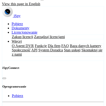
View this page in English
iSpy
Pobierz
Dokumenty
Licencjonowanie
Zakup licencji
Zarządzaj licencjami
Więcej
O Agent DVR
Funkcje
Dla firm
FAQ
Baza danych kamery
Społeczność
API
System Doradca
Stan usługi
Skontaktuj się
z nami
iSpyConnect
Oprogramowanie
Pobierz