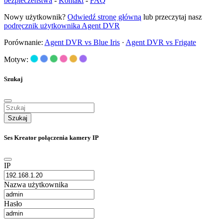
bezpieczeństwa
-
Kontakt
-
FAQ
Nowy użytkownik?
Odwiedź stronę główną
lub przeczytaj nasz
podręcznik użytkownika Agent DVR
Porównanie:
Agent DVR vs Blue Iris
·
Agent DVR vs Frigate
Motyw:
Szukaj
Szukaj
Ses Kreator połączenia kamery IP
IP
Nazwa użytkownika
Hasło