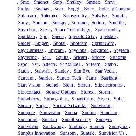
,
Smc
,
Smonet
,
Smp
,
Smtkey
,
Smtsec
,
Smvi
,
Sn Ipc
,
Snapav
,
Soar
,
Soggi
,
Soho
,
Solar Ip Camera
,
Solarcam
,
Soleratec
,
Solosecurity
,
Solwise
,
Sonoff
,
Sony
,
Soohao
,
Soospy
,
Sorrano
,
Sotion
,
Soullife
,
Sovmiku
,
Sozo
,
Space Technology
,
Spacetronik
,
Sparklan
,
Spc
,
Speco
,
Sperado Cctv
,
Spetslab
,
Spider
,
Spigen
,
Spotai
,
Spotcam
,
Sprint Cctv
,
Spy Cameras
,
Spycam
,
Spyclops
,
Spydroid
,
Spytech
,
Spytecinc
,
Sq11
,
Squira
,
Sricam
,
Sricctv
,
Srihome
,
Sspc
,
Sst
,
Sstech
,
St-nt280e1
,
St-team
,
Stabo
,
Stadis
,
Stalwall
,
Stanley
,
Star Eye
,
Star Vedia
,
Starcam
,
Stardot
,
Stardot Tech
,
Starir
,
Starlight
,
Start Vision
,
Steinel
,
Stem
,
Steren
,
Stipelectronics
,
Stopcontact
,
Storage Options
,
Storex
,
Storm
,
Strawberry
,
Strongshine
,
Stuart Cam
,
Styco
,
Suba
,
Sucam
,
Sucjar
,
Sucura Networks
,
Sudvision
,
Sumpple
,
Sumvision
,
Sunba
,
Sunbio
,
Sunchan
,
Suncomm
,
Sundari
,
Sunell Security
,
Suneyes
,
Sunivision
,
Sunkwang
,
Sunluxy
,
Sunnex
,
Sunnylux
,
Sunplus Innovation
,
Sunsom
,
Suntek
,
Sunvision Us
,