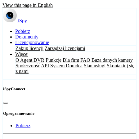
View this page in English
iSpy
Pobierz
Dokumenty
Licencjonowanie
Zakup licencji
Zarządzaj licencjami
Więcej
O Agent DVR
Funkcje
Dla firm
FAQ
Baza danych kamery
Społeczność
API
System Doradca
Stan usługi
Skontaktuj się
z nami
iSpyConnect
Oprogramowanie
Pobierz