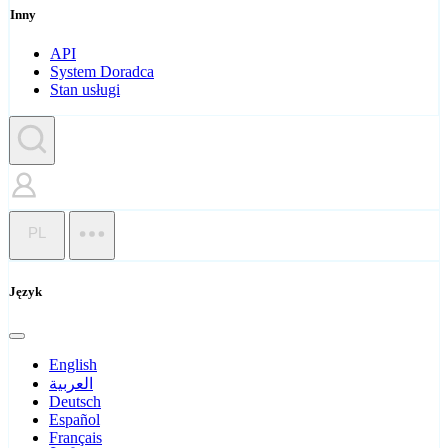
Inny
API
System Doradca
Stan usługi
PL
Język
English
العربية
Deutsch
Español
Français