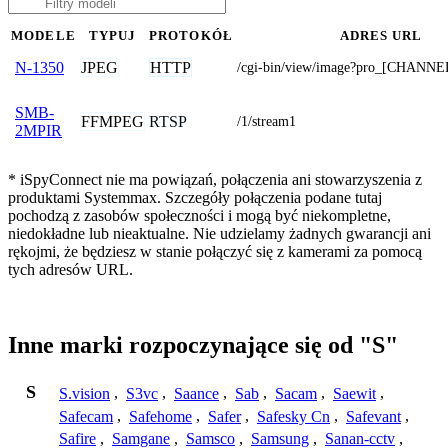
MODELE
TYPUJ
PROTOKÓŁ
ADRES URL
JPEG
HTTP
N-1350
/cgi-bin/view/image?pro_[CHANNE
SMB-
FFMPEG
RTSP
/1/stream1
2MPIR
* iSpyConnect nie ma powiązań, połączenia ani stowarzyszenia z
produktami Systemmax. Szczegóły połączenia podane tutaj
pochodzą z zasobów społeczności i mogą być niekompletne,
niedokładne lub nieaktualne. Nie udzielamy żadnych gwarancji ani
rękojmi, że będziesz w stanie połączyć się z kamerami za pomocą
tych adresów URL.
Inne marki rozpoczynające się od "S"
S
S.vision
,
S3vc
,
Saance
,
Sab
,
Sacam
,
Saewit
,
Safecam
,
Safehome
,
Safer
,
Safesky Cn
,
Safevant
,
Safire
,
Samgane
,
Samsco
,
Samsung
,
Sanan-cctv
,