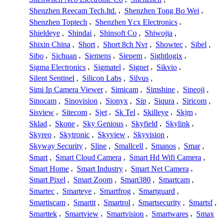
Shenzhen Reecam Tech.ltd.
,
Shenzhen Tong Bo Wei
,
Shenzhen Toptech
,
Shenzhen Ycx Electronics
,
Shieldeye
,
Shindai
,
Shinsoft Co
,
Shiwojia
,
Shixin China
,
Short
,
Short 8ch Nvr
,
Showtec
,
Sibel
,
Sibo
,
Sichuan
,
Siemens
,
Siepem
,
Sightlogix
,
Sigma Electronics
,
Sigmatel
,
Signet
,
Sikvio
,
Silent Sentinel
,
Silicon Labs
,
Silvus
,
Simi Ip Camera Viewer
,
Simicam
,
Simshine
,
Sineoji
,
Sinocam
,
Sinovision
,
Sionyx
,
Sip
,
Siqura
,
Siricom
,
Sisview
,
Sitecom
,
Sjet
,
Sk Tel
,
Skilleye
,
Skjm
,
Sklad
,
Skone
,
Sky Genious
,
Skyfield
,
Skylink
,
Skyreo
,
Skytronic
,
Skyview
,
Skyvision
,
Skyway Security
,
Sline
,
Smallcell
,
Smanos
,
Smar
,
Smart
,
Smart Cloud Camera
,
Smart Hd Wifi Camera
,
Smart Home
,
Smart Industry
,
Smart Net Camera
,
Smart Pixel
,
Smart Zoom
,
Smart380
,
Smartcam
,
Smartec
,
Smarteye
,
Smartfrog
,
Smartguard
,
Smartiscam
,
Smartit
,
Smartrol
,
Smartsecurity
,
Smartsf
,
Smarttek
,
Smartview
,
Smartvision
,
Smartwares
,
Smax