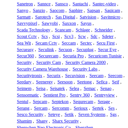
Sanetron
,
Sannce
,
Sansco
,
Santachi
,
Santec-video
,
Sanyo
,
Sanzio
,
Saocom
,
Saphire
,
Sapsan
,
Saqicam
,
Sarmatt
,
Sarotech
,
Sas Digital
,
Satvision
,
Savitmicro
,
Savvypixel
,
Sawyobi
,
Saxxon
,
Sayus
,
Scada Technology
,
Scancam
,
Schlage
,
Schneider
,
Scout Cctv
,
Scs
,
Scsi
,
Scv3
,
Scw
,
Sdc
,
Sdeter
,
Sea Wit
,
Secam Cctv
,
Seccam
,
Sectec
,
Secu First
,
Secueasy
,
Seculink
,
Secuon
,
Secuplug
,
Secur Eye
,
Secur360
,
Securecam
,
Securia Pro
,
Securicom Tunisie
,
Security
,
Security Cam
,
Security Camera 2000
,
Security Camera Warehouse
,
Security Labs
,
Securitytronix
,
Securix
,
Secuvision
,
Seecam
,
Seecom
,
Seedary
,
Seenergy
,
Seesoon
,
Seetong
,
Sefica
,
Seif
,
Seimem
,
Seisa
,
Seisatek
,
Selea
,
Semac
,
Senao
,
Sensormatic
,
Sentient Pro
,
Sentry 360
,
Sentryview
,
Sentul
,
Sepcam
,
Septekon
,
Sequrecam
,
Serage
,
Serang
,
Sercam
,
Sercomm
,
Serioux
,
Sertek
,
Ses
,
Sesco Security
,
Seteye
,
Setik
,
Seven Systems
,
Sgs
,
Shamim
,
Shany
,
Sharx Security
,
Shenwhen Neo Electronic Co
,
Shenzhen
,