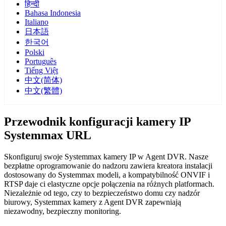
हिन्दी
Bahasa Indonesia
Italiano
日本語
한국어
Polski
Português
Tiếng Việt
中文(简体)
中文(繁體)
Przewodnik konfiguracji kamery IP
Systemmax URL
Skonfiguruj swoje Systemmax kamery IP w Agent DVR. Nasze
bezpłatne oprogramowanie do nadzoru zawiera kreatora instalacji
dostosowany do Systemmax modeli, a kompatybilność ONVIF i
RTSP daje ci elastyczne opcje połączenia na różnych platformach.
Niezależnie od tego, czy to bezpieczeństwo domu czy nadzór
biurowy, Systemmax kamery z Agent DVR zapewniają
niezawodny, bezpieczny monitoring.