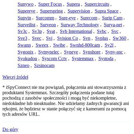
Sunywo
,
Super Focus
,
Supera
,
Supercircuits
,
Supereye
,
Superspring
,
Supervision
,
Supra Space
,
Supvin
,
Surcomm
,
Sure-eye
,
Surecom
,
Surip Cam
,
Surveilist
,
Surveon
,
Surway Technology
,
Surya-net
,
Sv3c
,
Sv3p
,
Svat
,
Svb International
,
Svbc
,
Svc
,
Sve3
,
Svec
,
Svi
,
Svision Co
,
Svn
,
Svplus
,
Sw360
,
Swann
,
Sweex
,
Swibe
,
Swnhd-800cam
,
Sy2l
,
Sygonix
,
Symynelec
,
Syneye
,
Synshore
,
Syny-snc
,
Syokudou
,
Syscom Cctv
,
Systemmax
,
Systoda
,
Szneo
,
Szsinocam
Więcej źródeł
* iSpyConnect nie ma powiązań, połączenia ani stowarzyszenia z
produktami Systemmax. Szczegóły połączenia podane tutaj
pochodzą z zasobów społeczności i mogą być niekompletne,
niedokładne lub nieaktualne. Nie udzielamy żadnych gwarancji ani
rękojmi, że będziesz w stanie połączyć się z kamerami za pomocą
tych adresów URL.
Do góry