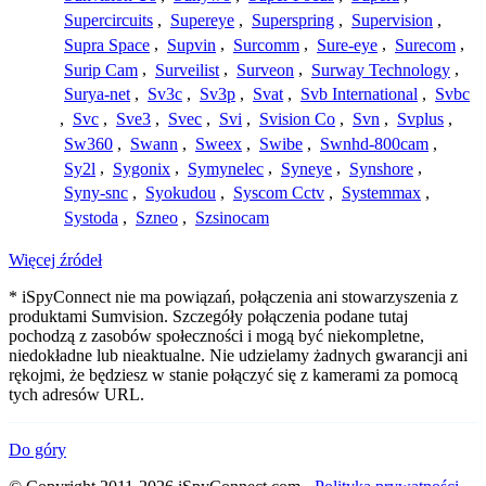
Supercircuits
,
Supereye
,
Superspring
,
Supervision
,
Supra Space
,
Supvin
,
Surcomm
,
Sure-eye
,
Surecom
,
Surip Cam
,
Surveilist
,
Surveon
,
Surway Technology
,
Surya-net
,
Sv3c
,
Sv3p
,
Svat
,
Svb International
,
Svbc
,
Svc
,
Sve3
,
Svec
,
Svi
,
Svision Co
,
Svn
,
Svplus
,
Sw360
,
Swann
,
Sweex
,
Swibe
,
Swnhd-800cam
,
Sy2l
,
Sygonix
,
Symynelec
,
Syneye
,
Synshore
,
Syny-snc
,
Syokudou
,
Syscom Cctv
,
Systemmax
,
Systoda
,
Szneo
,
Szsinocam
Więcej źródeł
* iSpyConnect nie ma powiązań, połączenia ani stowarzyszenia z
produktami Sumvision. Szczegóły połączenia podane tutaj
pochodzą z zasobów społeczności i mogą być niekompletne,
niedokładne lub nieaktualne. Nie udzielamy żadnych gwarancji ani
rękojmi, że będziesz w stanie połączyć się z kamerami za pomocą
tych adresów URL.
Do góry