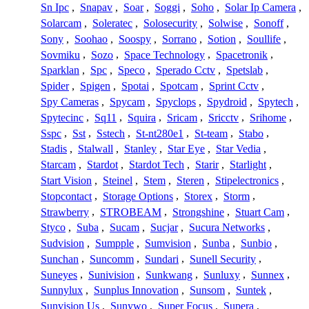
Sn Ipc
,
Snapav
,
Soar
,
Soggi
,
Soho
,
Solar Ip Camera
,
Solarcam
,
Soleratec
,
Solosecurity
,
Solwise
,
Sonoff
,
Sony
,
Soohao
,
Soospy
,
Sorrano
,
Sotion
,
Soullife
,
Sovmiku
,
Sozo
,
Space Technology
,
Spacetronik
,
Sparklan
,
Spc
,
Speco
,
Sperado Cctv
,
Spetslab
,
Spider
,
Spigen
,
Spotai
,
Spotcam
,
Sprint Cctv
,
Spy Cameras
,
Spycam
,
Spyclops
,
Spydroid
,
Spytech
,
Spytecinc
,
Sq11
,
Squira
,
Sricam
,
Sricctv
,
Srihome
,
Sspc
,
Sst
,
Sstech
,
St-nt280e1
,
St-team
,
Stabo
,
Stadis
,
Stalwall
,
Stanley
,
Star Eye
,
Star Vedia
,
Starcam
,
Stardot
,
Stardot Tech
,
Starir
,
Starlight
,
Start Vision
,
Steinel
,
Stem
,
Steren
,
Stipelectronics
,
Stopcontact
,
Storage Options
,
Storex
,
Storm
,
Strawberry
,
STROBEAM
,
Strongshine
,
Stuart Cam
,
Styco
,
Suba
,
Sucam
,
Sucjar
,
Sucura Networks
,
Sudvision
,
Sumpple
,
Sumvision
,
Sunba
,
Sunbio
,
Sunchan
,
Suncomm
,
Sundari
,
Sunell Security
,
Suneyes
,
Sunivision
,
Sunkwang
,
Sunluxy
,
Sunnex
,
Sunnylux
,
Sunplus Innovation
,
Sunsom
,
Suntek
,
Sunvision Us
,
Sunywo
,
Super Focus
,
Supera
,