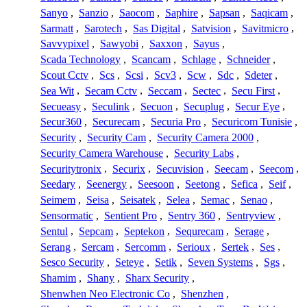
Sanyo
,
Sanzio
,
Saocom
,
Saphire
,
Sapsan
,
Saqicam
,
Sarmatt
,
Sarotech
,
Sas Digital
,
Satvision
,
Savitmicro
,
Savvypixel
,
Sawyobi
,
Saxxon
,
Sayus
,
Scada Technology
,
Scancam
,
Schlage
,
Schneider
,
Scout Cctv
,
Scs
,
Scsi
,
Scv3
,
Scw
,
Sdc
,
Sdeter
,
Sea Wit
,
Secam Cctv
,
Seccam
,
Sectec
,
Secu First
,
Secueasy
,
Seculink
,
Secuon
,
Secuplug
,
Secur Eye
,
Secur360
,
Securecam
,
Securia Pro
,
Securicom Tunisie
,
Security
,
Security Cam
,
Security Camera 2000
,
Security Camera Warehouse
,
Security Labs
,
Securitytronix
,
Securix
,
Secuvision
,
Seecam
,
Seecom
,
Seedary
,
Seenergy
,
Seesoon
,
Seetong
,
Sefica
,
Seif
,
Seimem
,
Seisa
,
Seisatek
,
Selea
,
Semac
,
Senao
,
Sensormatic
,
Sentient Pro
,
Sentry 360
,
Sentryview
,
Sentul
,
Sepcam
,
Septekon
,
Sequrecam
,
Serage
,
Serang
,
Sercam
,
Sercomm
,
Serioux
,
Sertek
,
Ses
,
Sesco Security
,
Seteye
,
Setik
,
Seven Systems
,
Sgs
,
Shamim
,
Shany
,
Sharx Security
,
Shenwhen Neo Electronic Co
,
Shenzhen
,