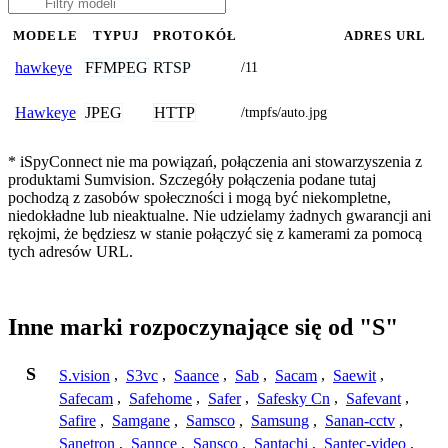
MODELE
TYPUJ
PROTOKÓŁ
ADRES URL
FFMPEG
RTSP
hawkeye
/11
JPEG
HTTP
Hawkeye
/tmpfs/auto.jpg
* iSpyConnect nie ma powiązań, połączenia ani stowarzyszenia z
produktami Sumvision. Szczegóły połączenia podane tutaj
pochodzą z zasobów społeczności i mogą być niekompletne,
niedokładne lub nieaktualne. Nie udzielamy żadnych gwarancji ani
rękojmi, że będziesz w stanie połączyć się z kamerami za pomocą
tych adresów URL.
Inne marki rozpoczynające się od "S"
S
S.vision
,
S3vc
,
Saance
,
Sab
,
Sacam
,
Saewit
,
Safecam
,
Safehome
,
Safer
,
Safesky Cn
,
Safevant
,
Safire
,
Samgane
,
Samsco
,
Samsung
,
Sanan-cctv
,
Sanetron
,
Sannce
,
Sansco
,
Santachi
,
Santec-video
,