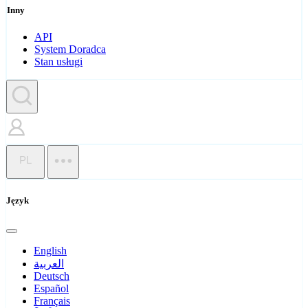
Inny
API
System Doradca
Stan usługi
PL
Język
English
العربية
Deutsch
Español
Français