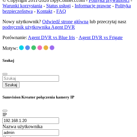
© Copyright 2011-2026 iSpyConnect.com -
Polityka prywatności
-
Warunki korzystania
-
Status usługi
-
Informacje prawne
-
Polityka
bezpieczeństwa
-
Kontakt
-
FAQ
Nowy użytkownik?
Odwiedź stronę główną
lub przeczytaj nasz
podręcznik użytkownika Agent DVR
Porównanie:
Agent DVR vs Blue Iris
·
Agent DVR vs Frigate
Motyw:
Szukaj
Szukaj
Sumvision Kreator połączenia kamery IP
IP
Nazwa użytkownika