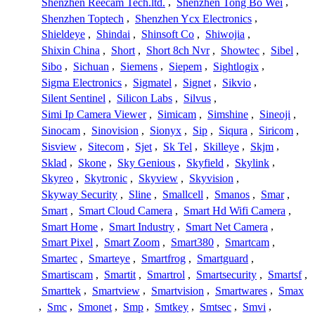
Shenzhen Reecam Tech.ltd.
,
Shenzhen Tong Bo Wei
,
Shenzhen Toptech
,
Shenzhen Ycx Electronics
,
Shieldeye
,
Shindai
,
Shinsoft Co
,
Shiwojia
,
Shixin China
,
Short
,
Short 8ch Nvr
,
Showtec
,
Sibel
,
Sibo
,
Sichuan
,
Siemens
,
Siepem
,
Sightlogix
,
Sigma Electronics
,
Sigmatel
,
Signet
,
Sikvio
,
Silent Sentinel
,
Silicon Labs
,
Silvus
,
Simi Ip Camera Viewer
,
Simicam
,
Simshine
,
Sineoji
,
Sinocam
,
Sinovision
,
Sionyx
,
Sip
,
Siqura
,
Siricom
,
Sisview
,
Sitecom
,
Sjet
,
Sk Tel
,
Skilleye
,
Skjm
,
Sklad
,
Skone
,
Sky Genious
,
Skyfield
,
Skylink
,
Skyreo
,
Skytronic
,
Skyview
,
Skyvision
,
Skyway Security
,
Sline
,
Smallcell
,
Smanos
,
Smar
,
Smart
,
Smart Cloud Camera
,
Smart Hd Wifi Camera
,
Smart Home
,
Smart Industry
,
Smart Net Camera
,
Smart Pixel
,
Smart Zoom
,
Smart380
,
Smartcam
,
Smartec
,
Smarteye
,
Smartfrog
,
Smartguard
,
Smartiscam
,
Smartit
,
Smartrol
,
Smartsecurity
,
Smartsf
,
Smarttek
,
Smartview
,
Smartvision
,
Smartwares
,
Smax
,
Smc
,
Smonet
,
Smp
,
Smtkey
,
Smtsec
,
Smvi
,