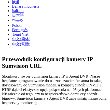
हिन्दी
Bahasa Indonesia
Italiano
日本語
한국어
Polski
Português
Tiếng Việt
中文(简体)
中文(繁體)
Przewodnik konfiguracji kamery IP
Sumvision URL
Skonfiguruj swoje Sumvision kamery IP w Agent DVR. Nasze
bezpłatne oprogramowanie do nadzoru zawiera kreatora instalacji
dostosowany do Sumvision modeli, a kompatybilność ONVIF i
RTSP daje ci elastyczne opcje połączenia na różnych platformach.
Niezależnie od tego, czy to bezpieczeństwo domu czy nadzór
biurowy, Sumvision kamery z Agent DVR zapewniają niezawodny,
bezpieczny monitoring.