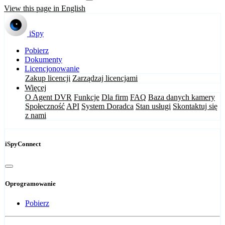
View this page in English
iSpy
Pobierz
Dokumenty
Licencjonowanie
Zakup licencji
Zarządzaj licencjami
Więcej
O Agent DVR
Funkcje
Dla firm
FAQ
Baza danych kamery
Społeczność
API
System Doradca
Stan usługi
Skontaktuj się
z nami
iSpyConnect
Oprogramowanie
Pobierz