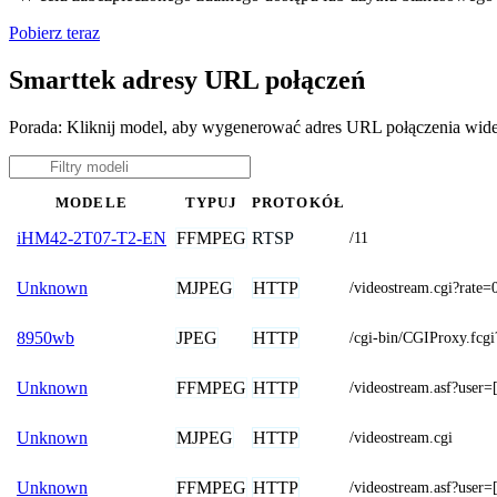
Pobierz teraz
Smarttek adresy URL połączeń
Porada: Kliknij model, aby wygenerować adres URL połączenia wide
MODELE
TYPUJ
PROTOKÓŁ
FFMPEG
RTSP
iHM42-2T07-T2-EN
/11
MJPEG
HTTP
Unknown
/videostream.cgi?r
JPEG
HTTP
8950wb
/cgi-bin/CGIProxy.
FFMPEG
HTTP
Unknown
/videostream.asf?u
MJPEG
HTTP
Unknown
/videostream.cgi
FFMPEG
HTTP
Unknown
/videostream.asf?u