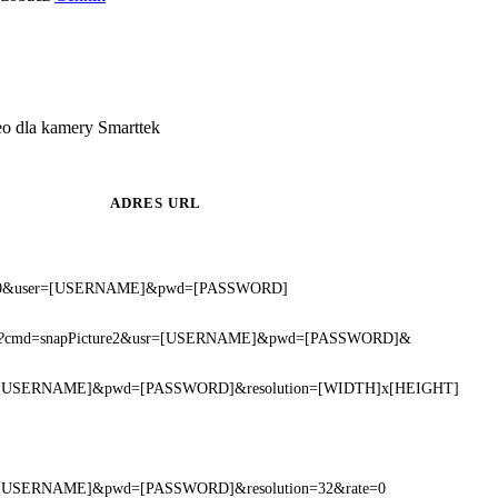
o dla kamery Smarttek
ADRES URL
ate=0&user=[USERNAME]&pwd=[PASSWORD]
fcgi?cmd=snapPicture2&usr=[USERNAME]&pwd=[PASSWORD]&
ser=[USERNAME]&pwd=[PASSWORD]&resolution=[WIDTH]x[HEIGHT]
ser=[USERNAME]&pwd=[PASSWORD]&resolution=32&rate=0