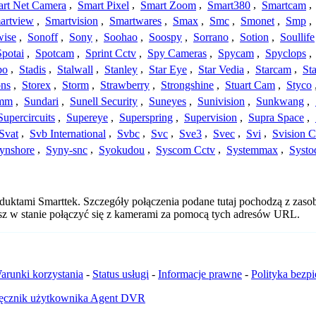
rt Net Camera
,
Smart Pixel
,
Smart Zoom
,
Smart380
,
Smartcam
,
artview
,
Smartvision
,
Smartwares
,
Smax
,
Smc
,
Smonet
,
Smp
,
wise
,
Sonoff
,
Sony
,
Soohao
,
Soospy
,
Sorrano
,
Sotion
,
Soullife
Spotai
,
Spotcam
,
Sprint Cctv
,
Spy Cameras
,
Spycam
,
Spyclops
,
bo
,
Stadis
,
Stalwall
,
Stanley
,
Star Eye
,
Star Vedia
,
Starcam
,
St
ons
,
Storex
,
Storm
,
Strawberry
,
Strongshine
,
Stuart Cam
,
Styco
mm
,
Sundari
,
Sunell Security
,
Suneyes
,
Sunivision
,
Sunkwang
,
Supercircuits
,
Supereye
,
Superspring
,
Supervision
,
Supra Space
,
Svat
,
Svb International
,
Svbc
,
Svc
,
Sve3
,
Svec
,
Svi
,
Svision 
ynshore
,
Syny-snc
,
Syokudou
,
Syscom Cctv
,
Systemmax
,
Systo
oduktami Smarttek. Szczegóły połączenia podane tutaj pochodzą z zaso
esz w stanie połączyć się z kamerami za pomocą tych adresów URL.
arunki korzystania
-
Status usługi
-
Informacje prawne
-
Polityka bezp
ęcznik użytkownika Agent DVR