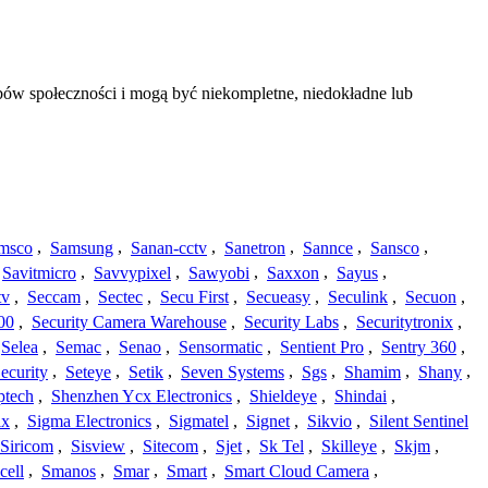
bów społeczności i mogą być niekompletne, niedokładne lub
msco
,
Samsung
,
Sanan-cctv
,
Sanetron
,
Sannce
,
Sansco
,
Savitmicro
,
Savvypixel
,
Sawyobi
,
Saxxon
,
Sayus
,
tv
,
Seccam
,
Sectec
,
Secu First
,
Secueasy
,
Seculink
,
Secuon
,
00
,
Security Camera Warehouse
,
Security Labs
,
Securitytronix
,
Selea
,
Semac
,
Senao
,
Sensormatic
,
Sentient Pro
,
Sentry 360
,
ecurity
,
Seteye
,
Setik
,
Seven Systems
,
Sgs
,
Shamim
,
Shany
,
ptech
,
Shenzhen Ycx Electronics
,
Shieldeye
,
Shindai
,
ix
,
Sigma Electronics
,
Sigmatel
,
Signet
,
Sikvio
,
Silent Sentinel
Siricom
,
Sisview
,
Sitecom
,
Sjet
,
Sk Tel
,
Skilleye
,
Skjm
,
cell
,
Smanos
,
Smar
,
Smart
,
Smart Cloud Camera
,