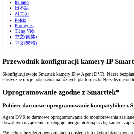
Italiano
日本語
한국어
Polski
Português
Tiếng Việt
中文(简体)
中文(繁體)
Przewodnik konfiguracji kamery IP Smar
Skonfiguruj swoje Smarttek kamery IP w Agent DVR. Nasze bezpłatn
elastyczne opcje połączenia na różnych platformach. Niezależnie o
Oprogramowanie zgodne z Smarttek*
Pobierz darmowe oprogramowanie kompatybilne z S
Agent DVR to darmowe oprogramowanie do monitorowania zasilane sz
dowolnym urządzeniu, obsługuje nieograniczoną liczbę kamer i zape
*W celu zabezpieczonego zdalnego dostępu lub użytku biznesoweg