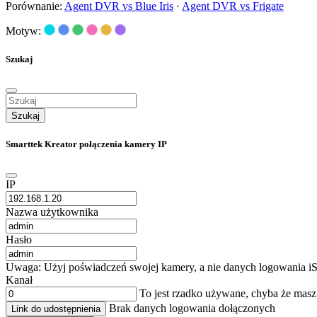
Porównanie:
Agent DVR vs Blue Iris
·
Agent DVR vs Frigate
Motyw:
Szukaj
Szukaj
Smarttek Kreator połączenia kamery IP
IP
Nazwa użytkownika
Hasło
Uwaga: Użyj poświadczeń swojej kamery, a nie danych logowania iS
Kanał
To jest rzadko używane, chyba że mas
Brak danych logowania dołączonych
Link do udostępnienia