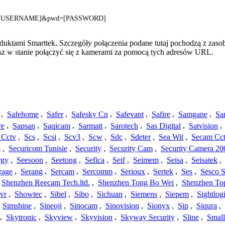
ser=[USERNAME]&pwd=[PASSWORD]
oduktami Smarttek. Szczegóły połączenia podane tutaj pochodzą z zaso
esz w stanie połączyć się z kamerami za pomocą tych adresów URL.
,
Safehome
,
Safer
,
Safesky Cn
,
Safevant
,
Safire
,
Samgane
,
Sa
re
,
Sapsan
,
Saqicam
,
Sarmatt
,
Sarotech
,
Sas Digital
,
Satvision
,
 Cctv
,
Scs
,
Scsi
,
Scv3
,
Scw
,
Sdc
,
Sdeter
,
Sea Wit
,
Secam Cc
o
,
Securicom Tunisie
,
Security
,
Security Cam
,
Security Camera 20
rgy
,
Seesoon
,
Seetong
,
Sefica
,
Seif
,
Seimem
,
Seisa
,
Seisatek
,
rage
,
Serang
,
Sercam
,
Sercomm
,
Serioux
,
Sertek
,
Ses
,
Sesco S
Shenzhen Reecam Tech.ltd.
,
Shenzhen Tong Bo Wei
,
Shenzhen To
vr
,
Showtec
,
Sibel
,
Sibo
,
Sichuan
,
Siemens
,
Siepem
,
Sightlog
,
Simshine
,
Sineoji
,
Sinocam
,
Sinovision
,
Sionyx
,
Sip
,
Siqura
,
,
Skytronic
,
Skyview
,
Skyvision
,
Skyway Security
,
Sline
,
Small