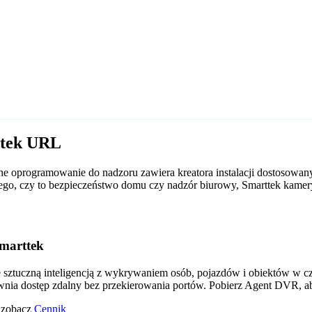
ttek URL
e oprogramowanie do nadzoru zawiera kreatora instalacji dostosowan
d tego, czy to bezpieczeństwo domu czy nadzór biurowy, Smarttek kam
marttek
tuczną inteligencją z wykrywaniem osób, pojazdów i obiektów w czas
wnia dostęp zdalny bez przekierowania portów. Pobierz Agent DVR, a
o zobacz
Cennik