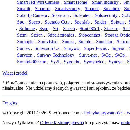
Smart Hd Wifi Camera
,
Smart Home
,
Smart Industry
,
Sma
Smartit
,
Smartrol
,
Smartsecurity
,
Smartsf
,
Smarttek
,
Sm
Solar Ip Camera
,
Solarcam
,
Soleratec
,
Solosecurity
,
Sol
Spc
,
Speco
,
Sperado Cctv
,
Spetslab
,
Spider
,
Spigen
,
,
Srihome
,
Sspc
,
Sst
,
Sstech
,
St-nt280e1
,
St-team
,
Sta
Stem
,
Steren
,
Stipelectronics
,
Stopcontact
,
Storage Opti
Sumpple
,
Sumvision
,
Sunba
,
Sunbio
,
Sunchan
,
Sunco
Suntek
,
Sunvision Us
,
Sunywo
,
Super Focus
,
Supera
,
Surveon
,
Surway Technology
,
Surya-net
,
Sv3c
,
Sv3p
,
Swnhd-800cam
,
Sy2l
,
Sygonix
,
Symynelec
,
Syneye
,
S
Więcej źródeł
* iSpyConnect nie ma powiązań, połączenia ani stowarzyszenia z pr
nieaktualne. Nie udzielamy żadnych gwarancji ani rękojmi, że będzi
Do góry
© Copyright 2011-2026 iSpyConnect.com -
Polityka prywatności
-
W
Nowy użytkownik?
Odwiedź stronę główną
lub przeczytaj nasz
podr