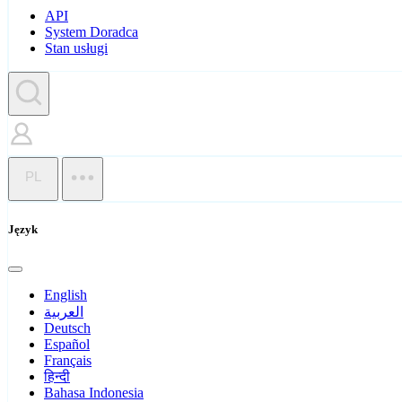
API
System Doradca
Stan usługi
PL
Język
English
العربية
Deutsch
Español
Français
हिन्दी
Bahasa Indonesia