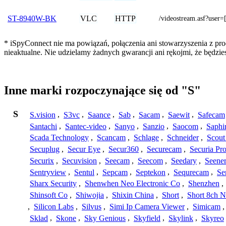
VLC
HTTP
ST-8940W-BK
/videostream.asf?u
* iSpyConnect nie ma powiązań, połączenia ani stowarzyszenia z pr
nieaktualne. Nie udzielamy żadnych gwarancji ani rękojmi, że będzi
Inne marki rozpoczynające się od "S"
S
S.vision
,
S3vc
,
Saance
,
Sab
,
Sacam
,
Saewit
,
Safecam
Santachi
,
Santec-video
,
Sanyo
,
Sanzio
,
Saocom
,
Saphi
Scada Technology
,
Scancam
,
Schlage
,
Schneider
,
Scout
Secuplug
,
Secur Eye
,
Secur360
,
Securecam
,
Securia Pr
Securix
,
Secuvision
,
Seecam
,
Seecom
,
Seedary
,
Seene
Sentryview
,
Sentul
,
Sepcam
,
Septekon
,
Sequrecam
,
Se
Sharx Security
,
Shenwhen Neo Electronic Co
,
Shenzhen
,
Shinsoft Co
,
Shiwojia
,
Shixin China
,
Short
,
Short 8ch N
,
Silicon Labs
,
Silvus
,
Simi Ip Camera Viewer
,
Simicam
Sklad
,
Skone
,
Sky Genious
,
Skyfield
,
Skylink
,
Skyreo