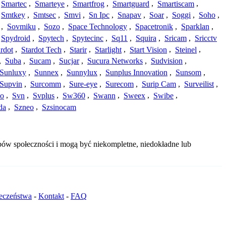
Smartec
,
Smarteye
,
Smartfrog
,
Smartguard
,
Smartiscam
,
Smtkey
,
Smtsec
,
Smvi
,
Sn Ipc
,
Snapav
,
Soar
,
Soggi
,
Soho
,
,
Sovmiku
,
Sozo
,
Space Technology
,
Spacetronik
,
Sparklan
,
Spydroid
,
Spytech
,
Spytecinc
,
Sq11
,
Squira
,
Sricam
,
Sricctv
ardot
,
Stardot Tech
,
Starir
,
Starlight
,
Start Vision
,
Steinel
,
,
Suba
,
Sucam
,
Sucjar
,
Sucura Networks
,
Sudvision
,
Sunluxy
,
Sunnex
,
Sunnylux
,
Sunplus Innovation
,
Sunsom
,
Supvin
,
Surcomm
,
Sure-eye
,
Surecom
,
Surip Cam
,
Surveilist
,
Co
,
Svn
,
Svplus
,
Sw360
,
Swann
,
Sweex
,
Swibe
,
da
,
Szneo
,
Szsinocam
bów społeczności i mogą być niekompletne, niedokładne lub
ieczeństwa
-
Kontakt
-
FAQ