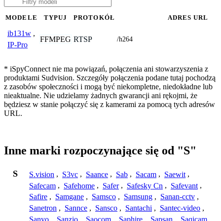
MODELE
TYPUJ
PROTOKÓŁ
ADRES URL
ib131w
,
FFMPEG
RTSP
/h264
IP-Pro
* iSpyConnect nie ma powiązań, połączenia ani stowarzyszenia z
produktami Sudvision. Szczegóły połączenia podane tutaj pochodzą
z zasobów społeczności i mogą być niekompletne, niedokładne lub
nieaktualne. Nie udzielamy żadnych gwarancji ani rękojmi, że
będziesz w stanie połączyć się z kamerami za pomocą tych adresów
URL.
Inne marki rozpoczynające się od "S"
S
S.vision
,
S3vc
,
Saance
,
Sab
,
Sacam
,
Saewit
,
Safecam
,
Safehome
,
Safer
,
Safesky Cn
,
Safevant
,
Safire
,
Samgane
,
Samsco
,
Samsung
,
Sanan-cctv
,
Sanetron
,
Sannce
,
Sansco
,
Santachi
,
Santec-video
,
Sanyo
,
Sanzio
,
Saocom
,
Saphire
,
Sapsan
,
Saqicam
,