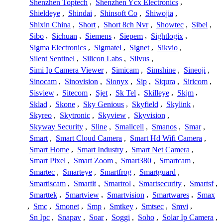
Shenzhen Toptech
,
Shenzhen Ycx Electronics
,
Shieldeye
,
Shindai
,
Shinsoft Co
,
Shiwojia
,
Shixin China
,
Short
,
Short 8ch Nvr
,
Showtec
,
Sibel
,
Sibo
,
Sichuan
,
Siemens
,
Siepem
,
Sightlogix
,
Sigma Electronics
,
Sigmatel
,
Signet
,
Sikvio
,
Silent Sentinel
,
Silicon Labs
,
Silvus
,
Simi Ip Camera Viewer
,
Simicam
,
Simshine
,
Sineoji
,
Sinocam
,
Sinovision
,
Sionyx
,
Sip
,
Siqura
,
Siricom
,
Sisview
,
Sitecom
,
Sjet
,
Sk Tel
,
Skilleye
,
Skjm
,
Sklad
,
Skone
,
Sky Genious
,
Skyfield
,
Skylink
,
Skyreo
,
Skytronic
,
Skyview
,
Skyvision
,
Skyway Security
,
Sline
,
Smallcell
,
Smanos
,
Smar
,
Smart
,
Smart Cloud Camera
,
Smart Hd Wifi Camera
,
Smart Home
,
Smart Industry
,
Smart Net Camera
,
Smart Pixel
,
Smart Zoom
,
Smart380
,
Smartcam
,
Smartec
,
Smarteye
,
Smartfrog
,
Smartguard
,
Smartiscam
,
Smartit
,
Smartrol
,
Smartsecurity
,
Smartsf
,
Smarttek
,
Smartview
,
Smartvision
,
Smartwares
,
Smax
,
Smc
,
Smonet
,
Smp
,
Smtkey
,
Smtsec
,
Smvi
,
Sn Ipc
,
Snapav
,
Soar
,
Soggi
,
Soho
,
Solar Ip Camera
,