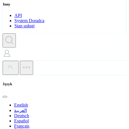
Inny
API
System Doradca
Stan usługi
PL
Język
English
العربية
Deutsch
Español
Français