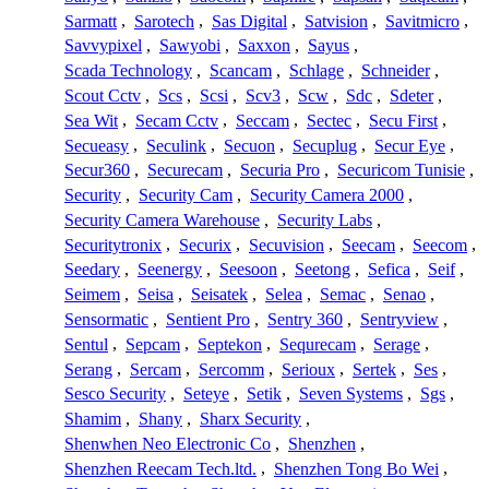
Sarmatt
,
Sarotech
,
Sas Digital
,
Satvision
,
Savitmicro
,
Savvypixel
,
Sawyobi
,
Saxxon
,
Sayus
,
Scada Technology
,
Scancam
,
Schlage
,
Schneider
,
Scout Cctv
,
Scs
,
Scsi
,
Scv3
,
Scw
,
Sdc
,
Sdeter
,
Sea Wit
,
Secam Cctv
,
Seccam
,
Sectec
,
Secu First
,
Secueasy
,
Seculink
,
Secuon
,
Secuplug
,
Secur Eye
,
Secur360
,
Securecam
,
Securia Pro
,
Securicom Tunisie
,
Security
,
Security Cam
,
Security Camera 2000
,
Security Camera Warehouse
,
Security Labs
,
Securitytronix
,
Securix
,
Secuvision
,
Seecam
,
Seecom
,
Seedary
,
Seenergy
,
Seesoon
,
Seetong
,
Sefica
,
Seif
,
Seimem
,
Seisa
,
Seisatek
,
Selea
,
Semac
,
Senao
,
Sensormatic
,
Sentient Pro
,
Sentry 360
,
Sentryview
,
Sentul
,
Sepcam
,
Septekon
,
Sequrecam
,
Serage
,
Serang
,
Sercam
,
Sercomm
,
Serioux
,
Sertek
,
Ses
,
Sesco Security
,
Seteye
,
Setik
,
Seven Systems
,
Sgs
,
Shamim
,
Shany
,
Sharx Security
,
Shenwhen Neo Electronic Co
,
Shenzhen
,
Shenzhen Reecam Tech.ltd.
,
Shenzhen Tong Bo Wei
,