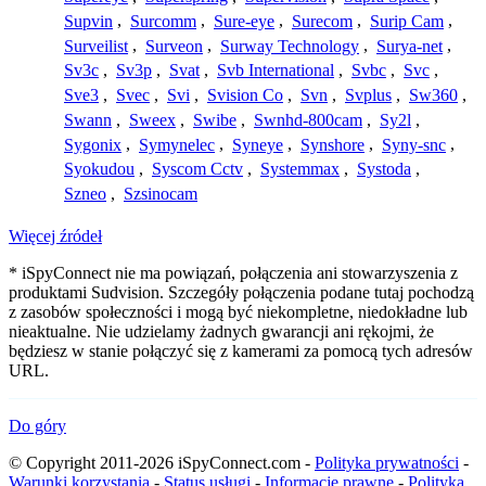
Supvin
,
Surcomm
,
Sure-eye
,
Surecom
,
Surip Cam
,
Surveilist
,
Surveon
,
Surway Technology
,
Surya-net
,
Sv3c
,
Sv3p
,
Svat
,
Svb International
,
Svbc
,
Svc
,
Sve3
,
Svec
,
Svi
,
Svision Co
,
Svn
,
Svplus
,
Sw360
,
Swann
,
Sweex
,
Swibe
,
Swnhd-800cam
,
Sy2l
,
Sygonix
,
Symynelec
,
Syneye
,
Synshore
,
Syny-snc
,
Syokudou
,
Syscom Cctv
,
Systemmax
,
Systoda
,
Szneo
,
Szsinocam
Więcej źródeł
* iSpyConnect nie ma powiązań, połączenia ani stowarzyszenia z
produktami Sudvision. Szczegóły połączenia podane tutaj pochodzą
z zasobów społeczności i mogą być niekompletne, niedokładne lub
nieaktualne. Nie udzielamy żadnych gwarancji ani rękojmi, że
będziesz w stanie połączyć się z kamerami za pomocą tych adresów
URL.
Do góry
© Copyright 2011-2026 iSpyConnect.com -
Polityka prywatności
-
Warunki korzystania
-
Status usługi
-
Informacje prawne
-
Polityka