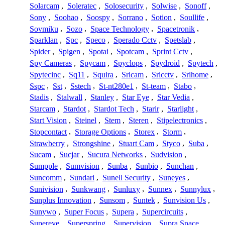
Solarcam
,
Soleratec
,
Solosecurity
,
Solwise
,
Sonoff
,
Sony
,
Soohao
,
Soospy
,
Sorrano
,
Sotion
,
Soullife
,
Sovmiku
,
Sozo
,
Space Technology
,
Spacetronik
,
Sparklan
,
Spc
,
Speco
,
Sperado Cctv
,
Spetslab
,
Spider
,
Spigen
,
Spotai
,
Spotcam
,
Sprint Cctv
,
Spy Cameras
,
Spycam
,
Spyclops
,
Spydroid
,
Spytech
,
Spytecinc
,
Sq11
,
Squira
,
Sricam
,
Sricctv
,
Srihome
,
Sspc
,
Sst
,
Sstech
,
St-nt280e1
,
St-team
,
Stabo
,
Stadis
,
Stalwall
,
Stanley
,
Star Eye
,
Star Vedia
,
Starcam
,
Stardot
,
Stardot Tech
,
Starir
,
Starlight
,
Start Vision
,
Steinel
,
Stem
,
Steren
,
Stipelectronics
,
Stopcontact
,
Storage Options
,
Storex
,
Storm
,
Strawberry
,
Strongshine
,
Stuart Cam
,
Styco
,
Suba
,
Sucam
,
Sucjar
,
Sucura Networks
,
Sudvision
,
Sumpple
,
Sumvision
,
Sunba
,
Sunbio
,
Sunchan
,
Suncomm
,
Sundari
,
Sunell Security
,
Suneyes
,
Sunivision
,
Sunkwang
,
Sunluxy
,
Sunnex
,
Sunnylux
,
Sunplus Innovation
,
Sunsom
,
Suntek
,
Sunvision Us
,
Sunywo
,
Super Focus
,
Supera
,
Supercircuits
,
Supereye
,
Superspring
,
Supervision
,
Supra Space
,