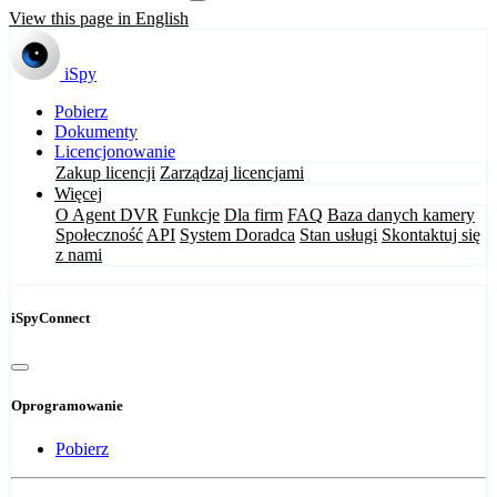
View this page in English
iSpy
Pobierz
Dokumenty
Licencjonowanie
Zakup licencji
Zarządzaj licencjami
Więcej
O Agent DVR
Funkcje
Dla firm
FAQ
Baza danych kamery
Społeczność
API
System Doradca
Stan usługi
Skontaktuj się
z nami
iSpyConnect
Oprogramowanie
Pobierz