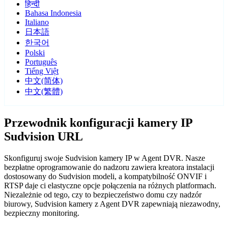
हिन्दी
Bahasa Indonesia
Italiano
日本語
한국어
Polski
Português
Tiếng Việt
中文(简体)
中文(繁體)
Przewodnik konfiguracji kamery IP
Sudvision URL
Skonfiguruj swoje Sudvision kamery IP w Agent DVR. Nasze
bezpłatne oprogramowanie do nadzoru zawiera kreatora instalacji
dostosowany do Sudvision modeli, a kompatybilność ONVIF i
RTSP daje ci elastyczne opcje połączenia na różnych platformach.
Niezależnie od tego, czy to bezpieczeństwo domu czy nadzór
biurowy, Sudvision kamery z Agent DVR zapewniają niezawodny,
bezpieczny monitoring.