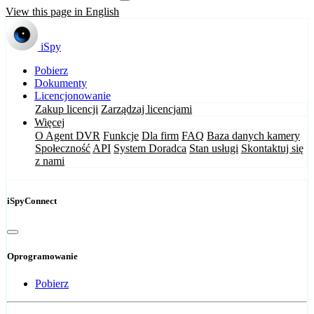
View this page in English
iSpy
Pobierz
Dokumenty
Licencjonowanie
Zakup licencji
Zarządzaj licencjami
Więcej
O Agent DVR
Funkcje
Dla firm
FAQ
Baza danych kamery
Społeczność
API
System Doradca
Stan usługi
Skontaktuj się
z nami
iSpyConnect
Oprogramowanie
Pobierz