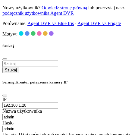
Nowy użytkownik?
Odwiedź stronę główną
lub przeczytaj nasz
podręcznik użytkownika Agent DVR
Porównanie:
Agent DVR vs Blue Iris
·
Agent DVR vs Frigate
Motyw:
Szukaj
Szukaj
Serang Kreator połączenia kamery IP
IP
Nazwa użytkownika
Hasło
Uwaga: Użyj poświadczeń swojej kamery, a nie danych logowania