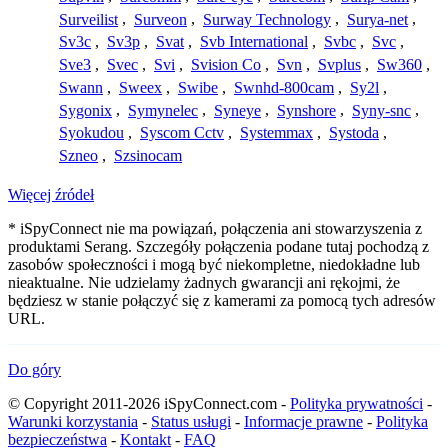
Surveilist
,
Surveon
,
Surway Technology
,
Surya-net
,
Sv3c
,
Sv3p
,
Svat
,
Svb International
,
Svbc
,
Svc
,
Sve3
,
Svec
,
Svi
,
Svision Co
,
Svn
,
Svplus
,
Sw360
,
Swann
,
Sweex
,
Swibe
,
Swnhd-800cam
,
Sy2l
,
Sygonix
,
Symynelec
,
Syneye
,
Synshore
,
Syny-snc
,
Syokudou
,
Syscom Cctv
,
Systemmax
,
Systoda
,
Szneo
,
Szsinocam
Więcej źródeł
* iSpyConnect nie ma powiązań, połączenia ani stowarzyszenia z
produktami Serang. Szczegóły połączenia podane tutaj pochodzą z
zasobów społeczności i mogą być niekompletne, niedokładne lub
nieaktualne. Nie udzielamy żadnych gwarancji ani rękojmi, że
będziesz w stanie połączyć się z kamerami za pomocą tych adresów
URL.
Do góry
© Copyright 2011-2026 iSpyConnect.com -
Polityka prywatności
-
Warunki korzystania
-
Status usługi
-
Informacje prawne
-
Polityka
bezpieczeństwa
-
Kontakt
-
FAQ