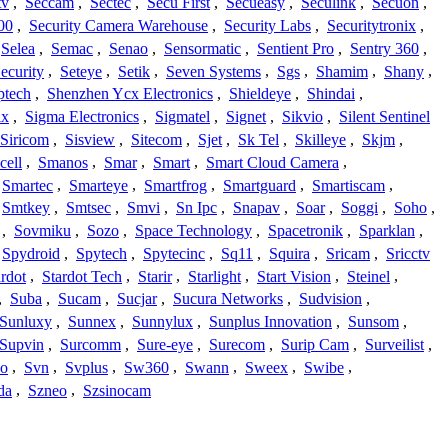
tv
,
Seccam
,
Sectec
,
Secu First
,
Secueasy
,
Seculink
,
Secuon
,
00
,
Security Camera Warehouse
,
Security Labs
,
Securitytronix
,
Selea
,
Semac
,
Senao
,
Sensormatic
,
Sentient Pro
,
Sentry 360
,
ecurity
,
Seteye
,
Setik
,
Seven Systems
,
Sgs
,
Shamim
,
Shany
,
ptech
,
Shenzhen Ycx Electronics
,
Shieldeye
,
Shindai
,
ix
,
Sigma Electronics
,
Sigmatel
,
Signet
,
Sikvio
,
Silent Sentinel
Siricom
,
Sisview
,
Sitecom
,
Sjet
,
Sk Tel
,
Skilleye
,
Skjm
,
cell
,
Smanos
,
Smar
,
Smart
,
Smart Cloud Camera
,
Smartec
,
Smarteye
,
Smartfrog
,
Smartguard
,
Smartiscam
,
Smtkey
,
Smtsec
,
Smvi
,
Sn Ipc
,
Snapav
,
Soar
,
Soggi
,
Soho
,
,
Sovmiku
,
Sozo
,
Space Technology
,
Spacetronik
,
Sparklan
,
Spydroid
,
Spytech
,
Spytecinc
,
Sq11
,
Squira
,
Sricam
,
Sricctv
ardot
,
Stardot Tech
,
Starir
,
Starlight
,
Start Vision
,
Steinel
,
,
Suba
,
Sucam
,
Sucjar
,
Sucura Networks
,
Sudvision
,
Sunluxy
,
Sunnex
,
Sunnylux
,
Sunplus Innovation
,
Sunsom
,
Supvin
,
Surcomm
,
Sure-eye
,
Surecom
,
Surip Cam
,
Surveilist
,
Co
,
Svn
,
Svplus
,
Sw360
,
Swann
,
Sweex
,
Swibe
,
da
,
Szneo
,
Szsinocam