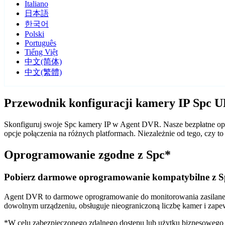
Italiano
日本語
한국어
Polski
Português
Tiếng Việt
中文(简体)
中文(繁體)
Przewodnik konfiguracji kamery IP Spc 
Skonfiguruj swoje Spc kamery IP w Agent DVR. Nasze bezpłatne opr
opcje połączenia na różnych platformach. Niezależnie od tego, czy
Oprogramowanie zgodne z Spc*
Pobierz darmowe oprogramowanie kompatybilne z S
Agent DVR to darmowe oprogramowanie do monitorowania zasilane sz
dowolnym urządzeniu, obsługuje nieograniczoną liczbę kamer i zape
*W celu zabezpieczonego zdalnego dostępu lub użytku biznesoweg