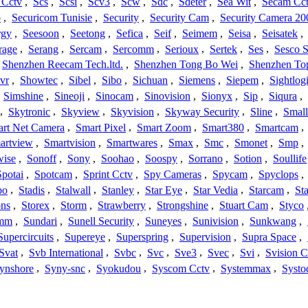
 Cctv
,
Scs
,
Scsi
,
Scv3
,
Scw
,
Sdc
,
Sdeter
,
Sea Wit
,
Secam Cc
o
,
Securicom Tunisie
,
Security
,
Security Cam
,
Security Camera 20
rgy
,
Seesoon
,
Seetong
,
Sefica
,
Seif
,
Seimem
,
Seisa
,
Seisatek
,
rage
,
Serang
,
Sercam
,
Sercomm
,
Serioux
,
Sertek
,
Ses
,
Sesco S
Shenzhen Reecam Tech.ltd.
,
Shenzhen Tong Bo Wei
,
Shenzhen To
vr
,
Showtec
,
Sibel
,
Sibo
,
Sichuan
,
Siemens
,
Siepem
,
Sightlog
,
Simshine
,
Sineoji
,
Sinocam
,
Sinovision
,
Sionyx
,
Sip
,
Siqura
,
,
Skytronic
,
Skyview
,
Skyvision
,
Skyway Security
,
Sline
,
Small
rt Net Camera
,
Smart Pixel
,
Smart Zoom
,
Smart380
,
Smartcam
,
artview
,
Smartvision
,
Smartwares
,
Smax
,
Smc
,
Smonet
,
Smp
,
wise
,
Sonoff
,
Sony
,
Soohao
,
Soospy
,
Sorrano
,
Sotion
,
Soullife
Spotai
,
Spotcam
,
Sprint Cctv
,
Spy Cameras
,
Spycam
,
Spyclops
,
bo
,
Stadis
,
Stalwall
,
Stanley
,
Star Eye
,
Star Vedia
,
Starcam
,
St
ons
,
Storex
,
Storm
,
Strawberry
,
Strongshine
,
Stuart Cam
,
Styco
mm
,
Sundari
,
Sunell Security
,
Suneyes
,
Sunivision
,
Sunkwang
,
Supercircuits
,
Supereye
,
Superspring
,
Supervision
,
Supra Space
,
Svat
,
Svb International
,
Svbc
,
Svc
,
Sve3
,
Svec
,
Svi
,
Svision 
ynshore
,
Syny-snc
,
Syokudou
,
Syscom Cctv
,
Systemmax
,
Systo