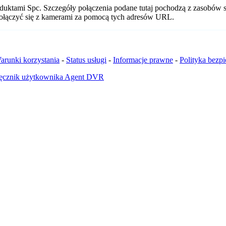
duktami Spc. Szczegóły połączenia podane tutaj pochodzą z zasobów s
 połączyć się z kamerami za pomocą tych adresów URL.
arunki korzystania
-
Status usługi
-
Informacje prawne
-
Polityka bezp
ęcznik użytkownika Agent DVR