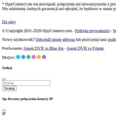
* iSpyConnect nie ma powiązań, połączenia ani stowarzyszenia z pro
Nie udzielamy żadnych gwarancji ani rękojmi, że będziesz w stanie
Do góry
© Copyright 2011-2026 iSpyConnect.com -
Polityka prywatności
-
W
Nowy użytkownik?
Odwiedź stronę główną
lub przeczytaj nasz
podr
Porównanie:
Agent DVR vs Blue Iris
·
Agent DVR vs Frigate
Motyw:
Szukaj
Szukaj
Spc Kreator połączenia kamery IP
IP