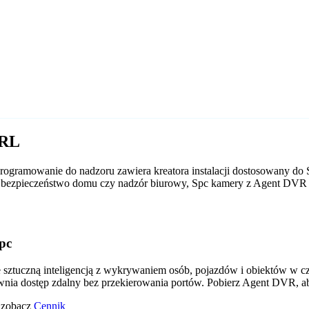
URL
ogramowanie do nadzoru zawiera kreatora instalacji dostosowany do 
 to bezpieczeństwo domu czy nadzór biurowy, Spc kamery z Agent DVR
pc
tuczną inteligencją z wykrywaniem osób, pojazdów i obiektów w czas
wnia dostęp zdalny bez przekierowania portów. Pobierz Agent DVR, a
o zobacz
Cennik