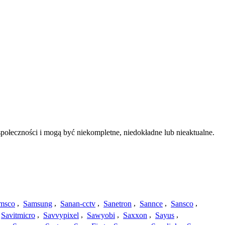
połeczności i mogą być niekompletne, niedokładne lub nieaktualne.
msco
,
Samsung
,
Sanan-cctv
,
Sanetron
,
Sannce
,
Sansco
,
Savitmicro
,
Savvypixel
,
Sawyobi
,
Saxxon
,
Sayus
,