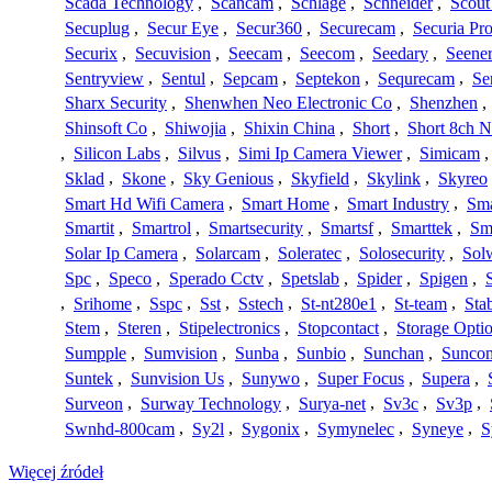
Scada Technology
,
Scancam
,
Schlage
,
Schneider
,
Scout
Secuplug
,
Secur Eye
,
Secur360
,
Securecam
,
Securia Pr
Securix
,
Secuvision
,
Seecam
,
Seecom
,
Seedary
,
Seene
Sentryview
,
Sentul
,
Sepcam
,
Septekon
,
Sequrecam
,
Se
Sharx Security
,
Shenwhen Neo Electronic Co
,
Shenzhen
,
Shinsoft Co
,
Shiwojia
,
Shixin China
,
Short
,
Short 8ch N
,
Silicon Labs
,
Silvus
,
Simi Ip Camera Viewer
,
Simicam
Sklad
,
Skone
,
Sky Genious
,
Skyfield
,
Skylink
,
Skyreo
Smart Hd Wifi Camera
,
Smart Home
,
Smart Industry
,
Sma
Smartit
,
Smartrol
,
Smartsecurity
,
Smartsf
,
Smarttek
,
Sm
Solar Ip Camera
,
Solarcam
,
Soleratec
,
Solosecurity
,
Sol
Spc
,
Speco
,
Sperado Cctv
,
Spetslab
,
Spider
,
Spigen
,
,
Srihome
,
Sspc
,
Sst
,
Sstech
,
St-nt280e1
,
St-team
,
Sta
Stem
,
Steren
,
Stipelectronics
,
Stopcontact
,
Storage Opti
Sumpple
,
Sumvision
,
Sunba
,
Sunbio
,
Sunchan
,
Sunco
Suntek
,
Sunvision Us
,
Sunywo
,
Super Focus
,
Supera
,
Surveon
,
Surway Technology
,
Surya-net
,
Sv3c
,
Sv3p
,
Swnhd-800cam
,
Sy2l
,
Sygonix
,
Symynelec
,
Syneye
,
S
Więcej źródeł