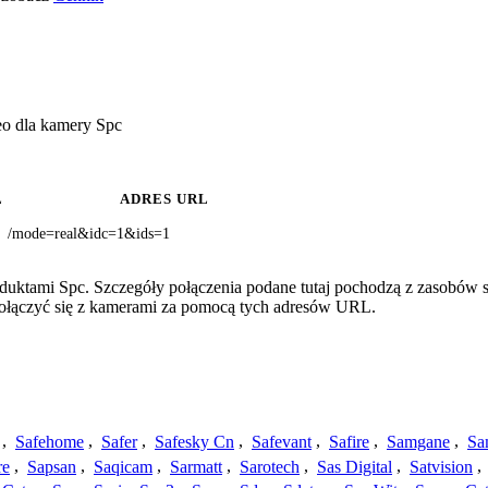
eo dla kamery Spc
Ł
ADRES URL
/mode=real&idc=1&ids=1
duktami Spc. Szczegóły połączenia podane tutaj pochodzą z zasobów s
 połączyć się z kamerami za pomocą tych adresów URL.
,
Safehome
,
Safer
,
Safesky Cn
,
Safevant
,
Safire
,
Samgane
,
Sa
re
,
Sapsan
,
Saqicam
,
Sarmatt
,
Sarotech
,
Sas Digital
,
Satvision
,