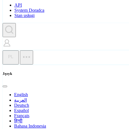
API
System Doradca
Stan usługi
PL
Język
English
العربية
Deutsch
Español
Français
हिन्दी
Bahasa Indonesia