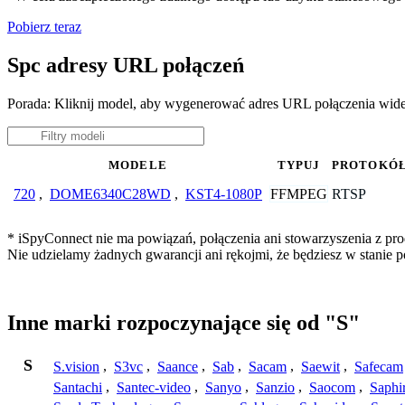
Pobierz teraz
Spc adresy URL połączeń
Porada: Kliknij model, aby wygenerować adres URL połączenia wid
MODELE
TYPUJ
PROTOKÓ
FFMPEG
RTSP
720
,
DOME6340C28WD
,
KST4-1080P
* iSpyConnect nie ma powiązań, połączenia ani stowarzyszenia z pro
Nie udzielamy żadnych gwarancji ani rękojmi, że będziesz w stanie
Inne marki rozpoczynające się od "S"
S
S.vision
,
S3vc
,
Saance
,
Sab
,
Sacam
,
Saewit
,
Safecam
Santachi
,
Santec-video
,
Sanyo
,
Sanzio
,
Saocom
,
Saphi