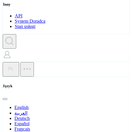
Inny
API
System Doradca
Stan usługi
PL
Język
English
العربية
Deutsch
Español
Français