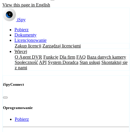
View this page in English
iSpy
Pobierz
Dokumenty
Licencjonowanie
Zakup licencji
Zarządzaj licencjami
Więcej
O Agent DVR
Funkcje
Dla firm
FAQ
Baza danych kamery
Społeczność
API
System Doradca
Stan usługi
Skontaktuj się
z nami
iSpyConnect
Oprogramowanie
Pobierz