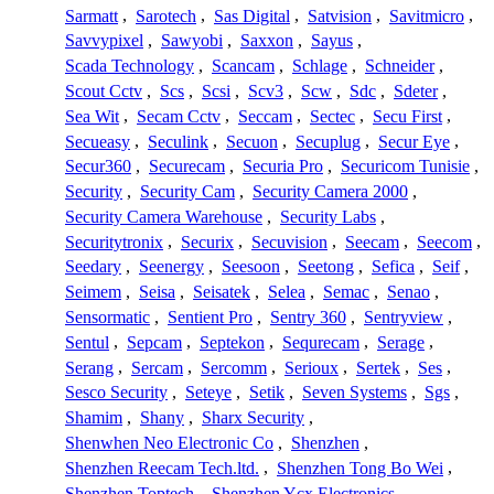
Sarmatt
,
Sarotech
,
Sas Digital
,
Satvision
,
Savitmicro
,
Savvypixel
,
Sawyobi
,
Saxxon
,
Sayus
,
Scada Technology
,
Scancam
,
Schlage
,
Schneider
,
Scout Cctv
,
Scs
,
Scsi
,
Scv3
,
Scw
,
Sdc
,
Sdeter
,
Sea Wit
,
Secam Cctv
,
Seccam
,
Sectec
,
Secu First
,
Secueasy
,
Seculink
,
Secuon
,
Secuplug
,
Secur Eye
,
Secur360
,
Securecam
,
Securia Pro
,
Securicom Tunisie
,
Security
,
Security Cam
,
Security Camera 2000
,
Security Camera Warehouse
,
Security Labs
,
Securitytronix
,
Securix
,
Secuvision
,
Seecam
,
Seecom
,
Seedary
,
Seenergy
,
Seesoon
,
Seetong
,
Sefica
,
Seif
,
Seimem
,
Seisa
,
Seisatek
,
Selea
,
Semac
,
Senao
,
Sensormatic
,
Sentient Pro
,
Sentry 360
,
Sentryview
,
Sentul
,
Sepcam
,
Septekon
,
Sequrecam
,
Serage
,
Serang
,
Sercam
,
Sercomm
,
Serioux
,
Sertek
,
Ses
,
Sesco Security
,
Seteye
,
Setik
,
Seven Systems
,
Sgs
,
Shamim
,
Shany
,
Sharx Security
,
Shenwhen Neo Electronic Co
,
Shenzhen
,
Shenzhen Reecam Tech.ltd.
,
Shenzhen Tong Bo Wei
,
Shenzhen Toptech
,
Shenzhen Ycx Electronics
,