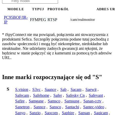
MODELE
TYPUJ
PROTOKÓŁ
ADRES U
PC95BOF/IR-
FFMPEG
RTSP
/cam/realmonitor
IP
* iSpyConnect nie ma powiązań, połączenia ani stowarzyszenia z
produktami Sefica. Szczegóły połączenia podane tutaj pochodzą z
zasobów społeczności i mogą być niekompletne, niedokładne lub
nieaktualne. Nie udzielamy żadnych gwarancji ani rękojmi, że
będziesz w stanie połączyć się z kamerami za pomocą tych adresów
URL.
Inne marki rozpoczynające się od "S"
S
S.vision
,
S3vc
,
Saance
,
Sab
,
Sacam
,
Saewit
,
Safecam
,
Safehome
,
Safer
,
Safesky Cn
,
Safevant
,
Safire
,
Samgane
,
Samsco
,
Samsung
,
Sanan-cctv
,
Sanetron
,
Sannce
,
Sansco
,
Santachi
,
Santec-video
,
Sanyo
,
Sanzio
,
Saocom
,
Saphire
,
Sapsan
,
Saqicam
,