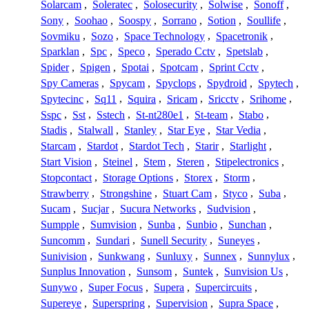
Solarcam
,
Soleratec
,
Solosecurity
,
Solwise
,
Sonoff
,
Sony
,
Soohao
,
Soospy
,
Sorrano
,
Sotion
,
Soullife
,
Sovmiku
,
Sozo
,
Space Technology
,
Spacetronik
,
Sparklan
,
Spc
,
Speco
,
Sperado Cctv
,
Spetslab
,
Spider
,
Spigen
,
Spotai
,
Spotcam
,
Sprint Cctv
,
Spy Cameras
,
Spycam
,
Spyclops
,
Spydroid
,
Spytech
,
Spytecinc
,
Sq11
,
Squira
,
Sricam
,
Sricctv
,
Srihome
,
Sspc
,
Sst
,
Sstech
,
St-nt280e1
,
St-team
,
Stabo
,
Stadis
,
Stalwall
,
Stanley
,
Star Eye
,
Star Vedia
,
Starcam
,
Stardot
,
Stardot Tech
,
Starir
,
Starlight
,
Start Vision
,
Steinel
,
Stem
,
Steren
,
Stipelectronics
,
Stopcontact
,
Storage Options
,
Storex
,
Storm
,
Strawberry
,
Strongshine
,
Stuart Cam
,
Styco
,
Suba
,
Sucam
,
Sucjar
,
Sucura Networks
,
Sudvision
,
Sumpple
,
Sumvision
,
Sunba
,
Sunbio
,
Sunchan
,
Suncomm
,
Sundari
,
Sunell Security
,
Suneyes
,
Sunivision
,
Sunkwang
,
Sunluxy
,
Sunnex
,
Sunnylux
,
Sunplus Innovation
,
Sunsom
,
Suntek
,
Sunvision Us
,
Sunywo
,
Super Focus
,
Supera
,
Supercircuits
,
Supereye
,
Superspring
,
Supervision
,
Supra Space
,