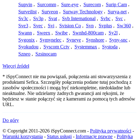
Supvin
,
Surcomm
,
Sure-eye
,
Surecom
,
Surip Cam
,
Surveilist
,
Surveon
,
Surway Technology
,
Surya-net
,
Sv3c
,
Sv3p
,
Svat
,
Svb International
,
Svbc
,
Svc
,
Sve3
,
Svec
,
Svi
,
Svision Co
,
Svn
,
Svplus
,
Sw360
,
Swann
,
Sweex
,
Swibe
,
Swnhd-800cam
,
Sy2l
,
Sygonix
,
Symynelec
,
Syneye
,
Synshore
,
Syny-snc
,
Syokudou
,
Syscom Cctv
,
Systemmax
,
Systoda
,
Szneo
,
Szsinocam
Więcej źródeł
* iSpyConnect nie ma powiązań, połączenia ani stowarzyszenia z
produktami Sefica. Szczegóły połączenia podane tutaj pochodzą z
zasobów społeczności i mogą być niekompletne, niedokładne lub
nieaktualne. Nie udzielamy żadnych gwarancji ani rękojmi, że
będziesz w stanie połączyć się z kamerami za pomocą tych adresów
URL.
Do góry
© Copyright 2011-2026 iSpyConnect.com -
Polityka prywatności
-
Warunki korzystania
-
Status usługi
-
Informacje prawne
-
Polityka