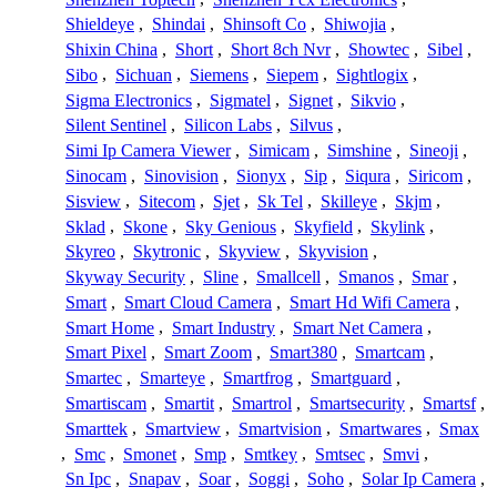
Shieldeye
,
Shindai
,
Shinsoft Co
,
Shiwojia
,
Shixin China
,
Short
,
Short 8ch Nvr
,
Showtec
,
Sibel
,
Sibo
,
Sichuan
,
Siemens
,
Siepem
,
Sightlogix
,
Sigma Electronics
,
Sigmatel
,
Signet
,
Sikvio
,
Silent Sentinel
,
Silicon Labs
,
Silvus
,
Simi Ip Camera Viewer
,
Simicam
,
Simshine
,
Sineoji
,
Sinocam
,
Sinovision
,
Sionyx
,
Sip
,
Siqura
,
Siricom
,
Sisview
,
Sitecom
,
Sjet
,
Sk Tel
,
Skilleye
,
Skjm
,
Sklad
,
Skone
,
Sky Genious
,
Skyfield
,
Skylink
,
Skyreo
,
Skytronic
,
Skyview
,
Skyvision
,
Skyway Security
,
Sline
,
Smallcell
,
Smanos
,
Smar
,
Smart
,
Smart Cloud Camera
,
Smart Hd Wifi Camera
,
Smart Home
,
Smart Industry
,
Smart Net Camera
,
Smart Pixel
,
Smart Zoom
,
Smart380
,
Smartcam
,
Smartec
,
Smarteye
,
Smartfrog
,
Smartguard
,
Smartiscam
,
Smartit
,
Smartrol
,
Smartsecurity
,
Smartsf
,
Smarttek
,
Smartview
,
Smartvision
,
Smartwares
,
Smax
,
Smc
,
Smonet
,
Smp
,
Smtkey
,
Smtsec
,
Smvi
,
Sn Ipc
,
Snapav
,
Soar
,
Soggi
,
Soho
,
Solar Ip Camera
,