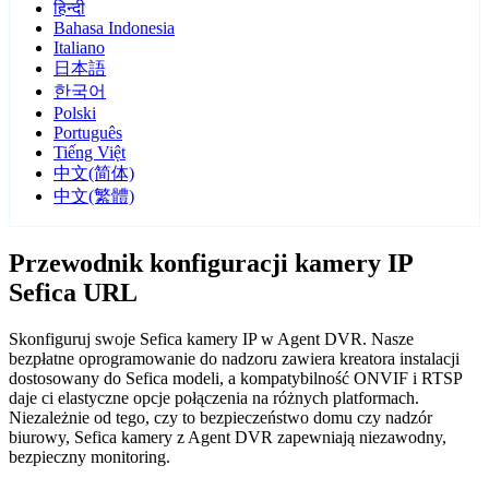
हिन्दी
Bahasa Indonesia
Italiano
日本語
한국어
Polski
Português
Tiếng Việt
中文(简体)
中文(繁體)
Przewodnik konfiguracji kamery IP
Sefica URL
Skonfiguruj swoje Sefica kamery IP w Agent DVR. Nasze
bezpłatne oprogramowanie do nadzoru zawiera kreatora instalacji
dostosowany do Sefica modeli, a kompatybilność ONVIF i RTSP
daje ci elastyczne opcje połączenia na różnych platformach.
Niezależnie od tego, czy to bezpieczeństwo domu czy nadzór
biurowy, Sefica kamery z Agent DVR zapewniają niezawodny,
bezpieczny monitoring.