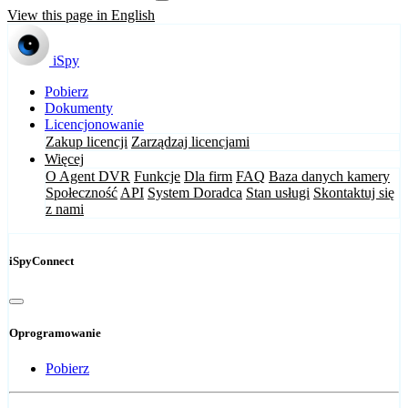
View this page in English
iSpy
Pobierz
Dokumenty
Licencjonowanie
Zakup licencji
Zarządzaj licencjami
Więcej
O Agent DVR
Funkcje
Dla firm
FAQ
Baza danych kamery
Społeczność
API
System Doradca
Stan usługi
Skontaktuj się
z nami
iSpyConnect
Oprogramowanie
Pobierz