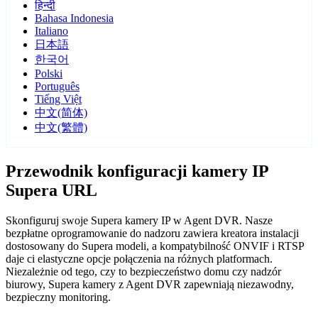
हिन्दी
Bahasa Indonesia
Italiano
日本語
한국어
Polski
Português
Tiếng Việt
中文(简体)
中文(繁體)
Przewodnik konfiguracji kamery IP
Supera URL
Skonfiguruj swoje Supera kamery IP w Agent DVR. Nasze
bezpłatne oprogramowanie do nadzoru zawiera kreatora instalacji
dostosowany do Supera modeli, a kompatybilność ONVIF i RTSP
daje ci elastyczne opcje połączenia na różnych platformach.
Niezależnie od tego, czy to bezpieczeństwo domu czy nadzór
biurowy, Supera kamery z Agent DVR zapewniają niezawodny,
bezpieczny monitoring.