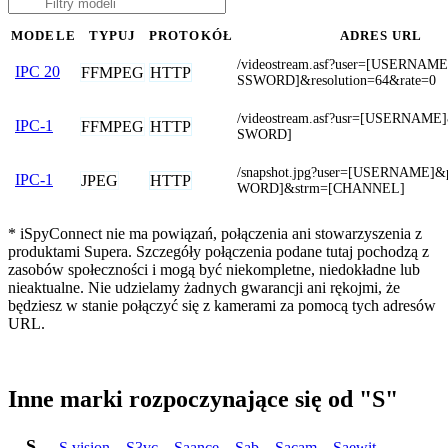
MODELE
TYPUJ
PROTOKÓŁ
ADRES URL
/videostream.asf?user=[USERNAM
IPC 20
FFMPEG
HTTP
SSWORD]&resolution=64&rate=0
/videostream.asf?usr=[USERNAM
IPC-1
FFMPEG
HTTP
SWORD]
/snapshot.jpg?user=[USERNAME]
IPC-1
JPEG
HTTP
WORD]&strm=[CHANNEL]
* iSpyConnect nie ma powiązań, połączenia ani stowarzyszenia z
produktami Supera. Szczegóły połączenia podane tutaj pochodzą z
zasobów społeczności i mogą być niekompletne, niedokładne lub
nieaktualne. Nie udzielamy żadnych gwarancji ani rękojmi, że
będziesz w stanie połączyć się z kamerami za pomocą tych adresów
URL.
Inne marki rozpoczynające się od "S"
S
S.vision
,
S3vc
,
Saance
,
Sab
,
Sacam
,
Saewit
,