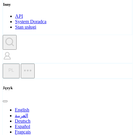
Inny
API
System Doradca
Stan usługi
PL
Język
English
العربية
Deutsch
Español
Français