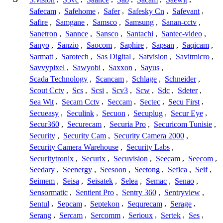
Safecam
,
Safehome
,
Safer
,
Safesky Cn
,
Safevant
,
Safire
,
Samgane
,
Samsco
,
Samsung
,
Sanan-cctv
,
Sanetron
,
Sannce
,
Sansco
,
Santachi
,
Santec-video
,
Sanyo
,
Sanzio
,
Saocom
,
Saphire
,
Sapsan
,
Saqicam
,
Sarmatt
,
Sarotech
,
Sas Digital
,
Satvision
,
Savitmicro
,
Savvypixel
,
Sawyobi
,
Saxxon
,
Sayus
,
Scada Technology
,
Scancam
,
Schlage
,
Schneider
,
Scout Cctv
,
Scs
,
Scsi
,
Scv3
,
Scw
,
Sdc
,
Sdeter
,
Sea Wit
,
Secam Cctv
,
Seccam
,
Sectec
,
Secu First
,
Secueasy
,
Seculink
,
Secuon
,
Secuplug
,
Secur Eye
,
Secur360
,
Securecam
,
Securia Pro
,
Securicom Tunisie
,
Security
,
Security Cam
,
Security Camera 2000
,
Security Camera Warehouse
,
Security Labs
,
Securitytronix
,
Securix
,
Secuvision
,
Seecam
,
Seecom
,
Seedary
,
Seenergy
,
Seesoon
,
Seetong
,
Sefica
,
Seif
,
Seimem
,
Seisa
,
Seisatek
,
Selea
,
Semac
,
Senao
,
Sensormatic
,
Sentient Pro
,
Sentry 360
,
Sentryview
,
Sentul
,
Sepcam
,
Septekon
,
Sequrecam
,
Serage
,
Serang
,
Sercam
,
Sercomm
,
Serioux
,
Sertek
,
Ses
,