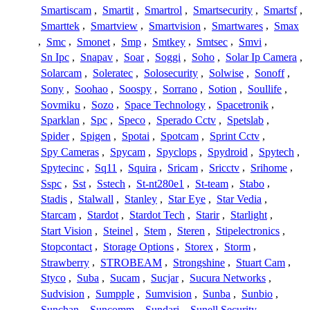
Smartiscam
,
Smartit
,
Smartrol
,
Smartsecurity
,
Smartsf
,
Smarttek
,
Smartview
,
Smartvision
,
Smartwares
,
Smax
,
Smc
,
Smonet
,
Smp
,
Smtkey
,
Smtsec
,
Smvi
,
Sn Ipc
,
Snapav
,
Soar
,
Soggi
,
Soho
,
Solar Ip Camera
,
Solarcam
,
Soleratec
,
Solosecurity
,
Solwise
,
Sonoff
,
Sony
,
Soohao
,
Soospy
,
Sorrano
,
Sotion
,
Soullife
,
Sovmiku
,
Sozo
,
Space Technology
,
Spacetronik
,
Sparklan
,
Spc
,
Speco
,
Sperado Cctv
,
Spetslab
,
Spider
,
Spigen
,
Spotai
,
Spotcam
,
Sprint Cctv
,
Spy Cameras
,
Spycam
,
Spyclops
,
Spydroid
,
Spytech
,
Spytecinc
,
Sq11
,
Squira
,
Sricam
,
Sricctv
,
Srihome
,
Sspc
,
Sst
,
Sstech
,
St-nt280e1
,
St-team
,
Stabo
,
Stadis
,
Stalwall
,
Stanley
,
Star Eye
,
Star Vedia
,
Starcam
,
Stardot
,
Stardot Tech
,
Starir
,
Starlight
,
Start Vision
,
Steinel
,
Stem
,
Steren
,
Stipelectronics
,
Stopcontact
,
Storage Options
,
Storex
,
Storm
,
Strawberry
,
STROBEAM
,
Strongshine
,
Stuart Cam
,
Styco
,
Suba
,
Sucam
,
Sucjar
,
Sucura Networks
,
Sudvision
,
Sumpple
,
Sumvision
,
Sunba
,
Sunbio
,
Sunchan
,
Suncomm
,
Sundari
,
Sunell Security
,