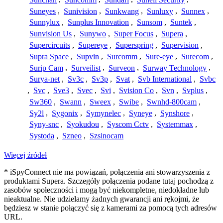
Suneyes
,
Sunivision
,
Sunkwang
,
Sunluxy
,
Sunnex
,
Sunnylux
,
Sunplus Innovation
,
Sunsom
,
Suntek
,
Sunvision Us
,
Sunywo
,
Super Focus
,
Supera
,
Supercircuits
,
Supereye
,
Superspring
,
Supervision
,
Supra Space
,
Supvin
,
Surcomm
,
Sure-eye
,
Surecom
,
Surip Cam
,
Surveilist
,
Surveon
,
Surway Technology
,
Surya-net
,
Sv3c
,
Sv3p
,
Svat
,
Svb International
,
Svbc
,
Svc
,
Sve3
,
Svec
,
Svi
,
Svision Co
,
Svn
,
Svplus
,
Sw360
,
Swann
,
Sweex
,
Swibe
,
Swnhd-800cam
,
Sy2l
,
Sygonix
,
Symynelec
,
Syneye
,
Synshore
,
Syny-snc
,
Syokudou
,
Syscom Cctv
,
Systemmax
,
Systoda
,
Szneo
,
Szsinocam
Więcej źródeł
* iSpyConnect nie ma powiązań, połączenia ani stowarzyszenia z
produktami Supera. Szczegóły połączenia podane tutaj pochodzą z
zasobów społeczności i mogą być niekompletne, niedokładne lub
nieaktualne. Nie udzielamy żadnych gwarancji ani rękojmi, że
będziesz w stanie połączyć się z kamerami za pomocą tych adresów
URL.