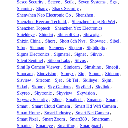
Sesco Security
,
Seteye
,
Setik
,
Seven Systems
,
Sgs
,
Shamim
,
Shany
,
Sharx Security
,
Shenwhen Neo Electronic Co
,
Shenzhen
,
Shenzhen Reecam Tech.ltd.
,
Shenzhen Tong Bo Wei
,
Shenzhen Toptech
,
Shenzhen Ycx Electronics
,
Shieldeye
,
Shindai
,
Shinsoft Co
,
Shiwojia
,
Shixin China
,
Short
,
Short 8ch Nvr
,
Showtec
,
Sibel
,
Sibo
,
Sichuan
,
Siemens
,
Siepem
,
Sightlogix
,
Sigma Electronics
,
Sigmatel
,
Signet
,
Sikvio
,
Silent Sentinel
,
Silicon Labs
,
Silvus
,
Simi Ip Camera Viewer
,
Simicam
,
Simshine
,
Sineoji
,
Sinocam
,
Sinovision
,
Sionyx
,
Sip
,
Siqura
,
Siricom
,
Sisview
,
Sitecom
,
Sjet
,
Sk Tel
,
Skilleye
,
Skjm
,
Sklad
,
Skone
,
Sky Genious
,
Skyfield
,
Skylink
,
Skyreo
,
Skytronic
,
Skyview
,
Skyvision
,
Skyway Security
,
Sline
,
Smallcell
,
Smanos
,
Smar
,
Smart
,
Smart Cloud Camera
,
Smart Hd Wifi Camera
,
Smart Home
,
Smart Industry
,
Smart Net Camera
,
Smart Pixel
,
Smart Zoom
,
Smart380
,
Smartcam
,
Smartec
,
Smarteye
,
Smartfrog
,
Smartguard
,