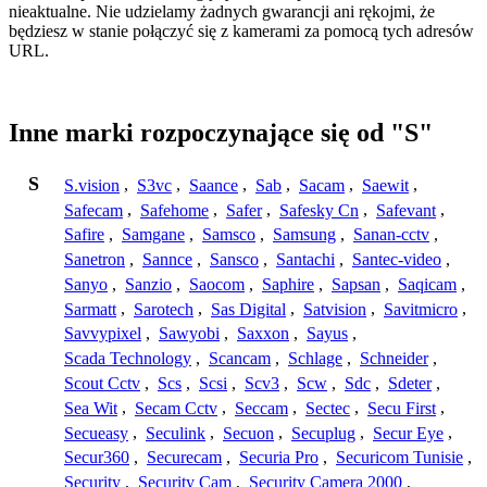
nieaktualne. Nie udzielamy żadnych gwarancji ani rękojmi, że
będziesz w stanie połączyć się z kamerami za pomocą tych adresów
URL.
Inne marki rozpoczynające się od "S"
S
S.vision
,
S3vc
,
Saance
,
Sab
,
Sacam
,
Saewit
,
Safecam
,
Safehome
,
Safer
,
Safesky Cn
,
Safevant
,
Safire
,
Samgane
,
Samsco
,
Samsung
,
Sanan-cctv
,
Sanetron
,
Sannce
,
Sansco
,
Santachi
,
Santec-video
,
Sanyo
,
Sanzio
,
Saocom
,
Saphire
,
Sapsan
,
Saqicam
,
Sarmatt
,
Sarotech
,
Sas Digital
,
Satvision
,
Savitmicro
,
Savvypixel
,
Sawyobi
,
Saxxon
,
Sayus
,
Scada Technology
,
Scancam
,
Schlage
,
Schneider
,
Scout Cctv
,
Scs
,
Scsi
,
Scv3
,
Scw
,
Sdc
,
Sdeter
,
Sea Wit
,
Secam Cctv
,
Seccam
,
Sectec
,
Secu First
,
Secueasy
,
Seculink
,
Secuon
,
Secuplug
,
Secur Eye
,
Secur360
,
Securecam
,
Securia Pro
,
Securicom Tunisie
,
Security
,
Security Cam
,
Security Camera 2000
,