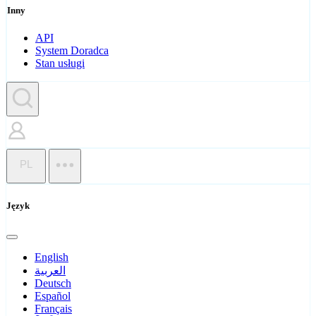
Inny
API
System Doradca
Stan usługi
PL
Język
English
العربية
Deutsch
Español
Français