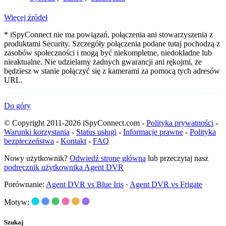
Więcej źródeł
* iSpyConnect nie ma powiązań, połączenia ani stowarzyszenia z
produktami Security. Szczegóły połączenia podane tutaj pochodzą z
zasobów społeczności i mogą być niekompletne, niedokładne lub
nieaktualne. Nie udzielamy żadnych gwarancji ani rękojmi, że
będziesz w stanie połączyć się z kamerami za pomocą tych adresów
URL.
Do góry
© Copyright 2011-2026 iSpyConnect.com -
Polityka prywatności
-
Warunki korzystania
-
Status usługi
-
Informacje prawne
-
Polityka
bezpieczeństwa
-
Kontakt
-
FAQ
Nowy użytkownik?
Odwiedź stronę główną
lub przeczytaj nasz
podręcznik użytkownika Agent DVR
Porównanie:
Agent DVR vs Blue Iris
·
Agent DVR vs Frigate
Motyw:
Szukaj