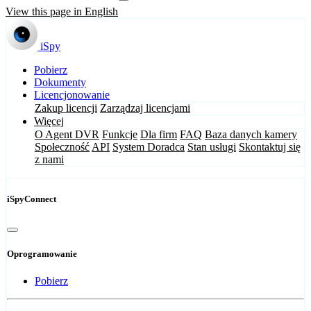
View this page in English
iSpy
Pobierz
Dokumenty
Licencjonowanie
Zakup licencji
Zarządzaj licencjami
Więcej
O Agent DVR
Funkcje
Dla firm
FAQ
Baza danych kamery
Społeczność
API
System Doradca
Stan usługi
Skontaktuj się
z nami
iSpyConnect
Oprogramowanie
Pobierz