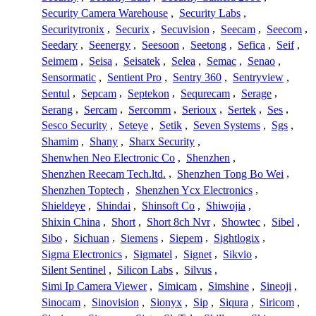
Security Camera Warehouse
,
Security Labs
,
Securitytronix
,
Securix
,
Secuvision
,
Seecam
,
Seecom
,
Seedary
,
Seenergy
,
Seesoon
,
Seetong
,
Sefica
,
Seif
,
Seimem
,
Seisa
,
Seisatek
,
Selea
,
Semac
,
Senao
,
Sensormatic
,
Sentient Pro
,
Sentry 360
,
Sentryview
,
Sentul
,
Sepcam
,
Septekon
,
Sequrecam
,
Serage
,
Serang
,
Sercam
,
Sercomm
,
Serioux
,
Sertek
,
Ses
,
Sesco Security
,
Seteye
,
Setik
,
Seven Systems
,
Sgs
,
Shamim
,
Shany
,
Sharx Security
,
Shenwhen Neo Electronic Co
,
Shenzhen
,
Shenzhen Reecam Tech.ltd.
,
Shenzhen Tong Bo Wei
,
Shenzhen Toptech
,
Shenzhen Ycx Electronics
,
Shieldeye
,
Shindai
,
Shinsoft Co
,
Shiwojia
,
Shixin China
,
Short
,
Short 8ch Nvr
,
Showtec
,
Sibel
,
Sibo
,
Sichuan
,
Siemens
,
Siepem
,
Sightlogix
,
Sigma Electronics
,
Sigmatel
,
Signet
,
Sikvio
,
Silent Sentinel
,
Silicon Labs
,
Silvus
,
Simi Ip Camera Viewer
,
Simicam
,
Simshine
,
Sineoji
,
Sinocam
,
Sinovision
,
Sionyx
,
Sip
,
Siqura
,
Siricom
,