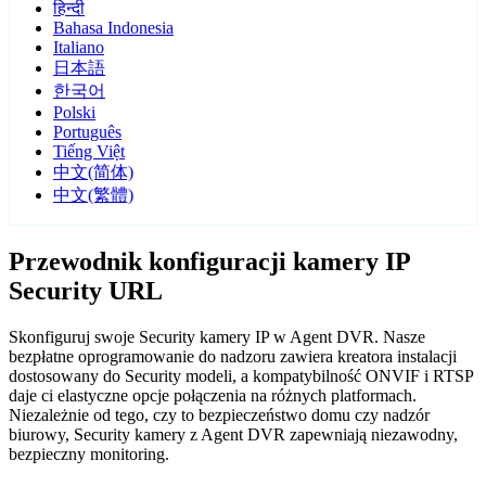
हिन्दी
Bahasa Indonesia
Italiano
日本語
한국어
Polski
Português
Tiếng Việt
中文(简体)
中文(繁體)
Przewodnik konfiguracji kamery IP
Security URL
Skonfiguruj swoje Security kamery IP w Agent DVR. Nasze
bezpłatne oprogramowanie do nadzoru zawiera kreatora instalacji
dostosowany do Security modeli, a kompatybilność ONVIF i RTSP
daje ci elastyczne opcje połączenia na różnych platformach.
Niezależnie od tego, czy to bezpieczeństwo domu czy nadzór
biurowy, Security kamery z Agent DVR zapewniają niezawodny,
bezpieczny monitoring.