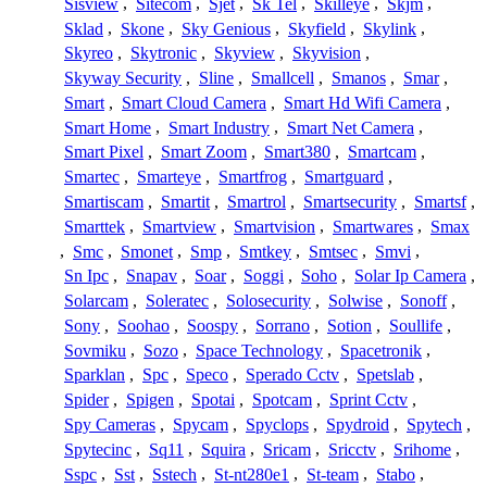
Sisview
,
Sitecom
,
Sjet
,
Sk Tel
,
Skilleye
,
Skjm
,
Sklad
,
Skone
,
Sky Genious
,
Skyfield
,
Skylink
,
Skyreo
,
Skytronic
,
Skyview
,
Skyvision
,
Skyway Security
,
Sline
,
Smallcell
,
Smanos
,
Smar
,
Smart
,
Smart Cloud Camera
,
Smart Hd Wifi Camera
,
Smart Home
,
Smart Industry
,
Smart Net Camera
,
Smart Pixel
,
Smart Zoom
,
Smart380
,
Smartcam
,
Smartec
,
Smarteye
,
Smartfrog
,
Smartguard
,
Smartiscam
,
Smartit
,
Smartrol
,
Smartsecurity
,
Smartsf
,
Smarttek
,
Smartview
,
Smartvision
,
Smartwares
,
Smax
,
Smc
,
Smonet
,
Smp
,
Smtkey
,
Smtsec
,
Smvi
,
Sn Ipc
,
Snapav
,
Soar
,
Soggi
,
Soho
,
Solar Ip Camera
,
Solarcam
,
Soleratec
,
Solosecurity
,
Solwise
,
Sonoff
,
Sony
,
Soohao
,
Soospy
,
Sorrano
,
Sotion
,
Soullife
,
Sovmiku
,
Sozo
,
Space Technology
,
Spacetronik
,
Sparklan
,
Spc
,
Speco
,
Sperado Cctv
,
Spetslab
,
Spider
,
Spigen
,
Spotai
,
Spotcam
,
Sprint Cctv
,
Spy Cameras
,
Spycam
,
Spyclops
,
Spydroid
,
Spytech
,
Spytecinc
,
Sq11
,
Squira
,
Sricam
,
Sricctv
,
Srihome
,
Sspc
,
Sst
,
Sstech
,
St-nt280e1
,
St-team
,
Stabo
,