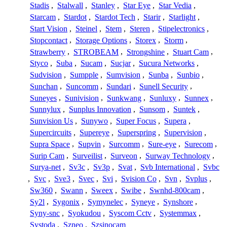
Stadis
,
Stalwall
,
Stanley
,
Star Eye
,
Star Vedia
,
Starcam
,
Stardot
,
Stardot Tech
,
Starir
,
Starlight
,
Start Vision
,
Steinel
,
Stem
,
Steren
,
Stipelectronics
,
Stopcontact
,
Storage Options
,
Storex
,
Storm
,
Strawberry
,
STROBEAM
,
Strongshine
,
Stuart Cam
,
Styco
,
Suba
,
Sucam
,
Sucjar
,
Sucura Networks
,
Sudvision
,
Sumpple
,
Sumvision
,
Sunba
,
Sunbio
,
Sunchan
,
Suncomm
,
Sundari
,
Sunell Security
,
Suneyes
,
Sunivision
,
Sunkwang
,
Sunluxy
,
Sunnex
,
Sunnylux
,
Sunplus Innovation
,
Sunsom
,
Suntek
,
Sunvision Us
,
Sunywo
,
Super Focus
,
Supera
,
Supercircuits
,
Supereye
,
Superspring
,
Supervision
,
Supra Space
,
Supvin
,
Surcomm
,
Sure-eye
,
Surecom
,
Surip Cam
,
Surveilist
,
Surveon
,
Surway Technology
,
Surya-net
,
Sv3c
,
Sv3p
,
Svat
,
Svb International
,
Svbc
,
Svc
,
Sve3
,
Svec
,
Svi
,
Svision Co
,
Svn
,
Svplus
,
Sw360
,
Swann
,
Sweex
,
Swibe
,
Swnhd-800cam
,
Sy2l
,
Sygonix
,
Symynelec
,
Syneye
,
Synshore
,
Syny-snc
,
Syokudou
,
Syscom Cctv
,
Systemmax
,
Systoda
,
Szneo
,
Szsinocam