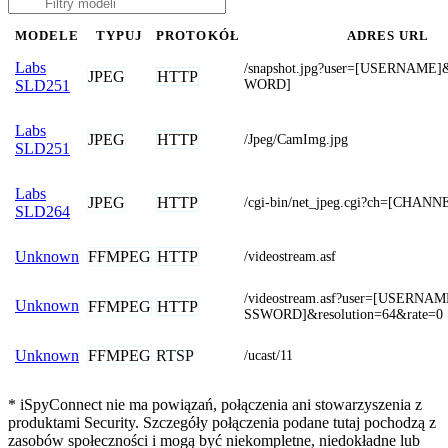
MODELE
TYPUJ
PROTOKÓŁ
ADRES URL
Labs
/snapshot.jpg?user=[USERNAME
JPEG
HTTP
WORD]
SLD251
Labs
JPEG
HTTP
/Jpeg/CamImg.jpg
SLD251
Labs
JPEG
HTTP
/cgi-bin/net_jpeg.cgi?ch=[CHANN
SLD264
FFMPEG
HTTP
Unknown
/videostream.asf
/videostream.asf?user=[USERNA
Unknown
FFMPEG
HTTP
SSWORD]&resolution=64&rate=0
FFMPEG
RTSP
Unknown
/ucast/11
* iSpyConnect nie ma powiązań, połączenia ani stowarzyszenia z
produktami Security. Szczegóły połączenia podane tutaj pochodzą z
zasobów społeczności i mogą być niekompletne, niedokładne lub