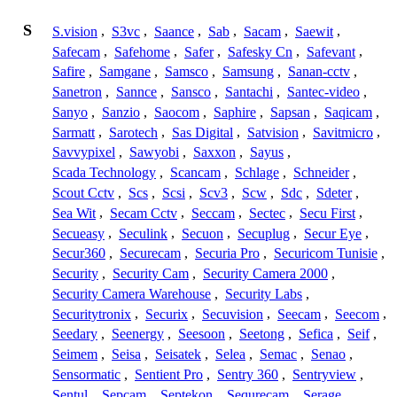
S
S.vision
,
S3vc
,
Saance
,
Sab
,
Sacam
,
Saewit
,
Safecam
,
Safehome
,
Safer
,
Safesky Cn
,
Safevant
,
Safire
,
Samgane
,
Samsco
,
Samsung
,
Sanan-cctv
,
Sanetron
,
Sannce
,
Sansco
,
Santachi
,
Santec-video
,
Sanyo
,
Sanzio
,
Saocom
,
Saphire
,
Sapsan
,
Saqicam
,
Sarmatt
,
Sarotech
,
Sas Digital
,
Satvision
,
Savitmicro
,
Savvypixel
,
Sawyobi
,
Saxxon
,
Sayus
,
Scada Technology
,
Scancam
,
Schlage
,
Schneider
,
Scout Cctv
,
Scs
,
Scsi
,
Scv3
,
Scw
,
Sdc
,
Sdeter
,
Sea Wit
,
Secam Cctv
,
Seccam
,
Sectec
,
Secu First
,
Secueasy
,
Seculink
,
Secuon
,
Secuplug
,
Secur Eye
,
Secur360
,
Securecam
,
Securia Pro
,
Securicom Tunisie
,
Security
,
Security Cam
,
Security Camera 2000
,
Security Camera Warehouse
,
Security Labs
,
Securitytronix
,
Securix
,
Secuvision
,
Seecam
,
Seecom
,
Seedary
,
Seenergy
,
Seesoon
,
Seetong
,
Sefica
,
Seif
,
Seimem
,
Seisa
,
Seisatek
,
Selea
,
Semac
,
Senao
,
Sensormatic
,
Sentient Pro
,
Sentry 360
,
Sentryview
,
Sentul
,
Sepcam
,
Septekon
,
Sequrecam
,
Serage
,