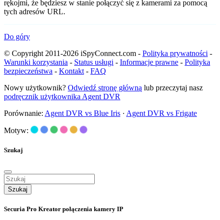
rękojmi, że będziesz w stanie połączyć się z kamerami za pomocą
tych adresów URL.
Do góry
© Copyright 2011-2026 iSpyConnect.com -
Polityka prywatności
-
Warunki korzystania
-
Status usługi
-
Informacje prawne
-
Polityka
bezpieczeństwa
-
Kontakt
-
FAQ
Nowy użytkownik?
Odwiedź stronę główną
lub przeczytaj nasz
podręcznik użytkownika Agent DVR
Porównanie:
Agent DVR vs Blue Iris
·
Agent DVR vs Frigate
Motyw:
Szukaj
Szukaj
Securia Pro Kreator połączenia kamery IP