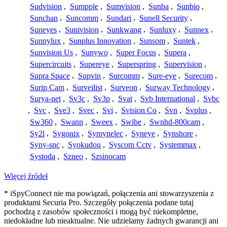
Sudvision
,
Sumpple
,
Sumvision
,
Sunba
,
Sunbio
,
Sunchan
,
Suncomm
,
Sundari
,
Sunell Security
,
Suneyes
,
Sunivision
,
Sunkwang
,
Sunluxy
,
Sunnex
,
Sunnylux
,
Sunplus Innovation
,
Sunsom
,
Suntek
,
Sunvision Us
,
Sunywo
,
Super Focus
,
Supera
,
Supercircuits
,
Supereye
,
Superspring
,
Supervision
,
Supra Space
,
Supvin
,
Surcomm
,
Sure-eye
,
Surecom
,
Surip Cam
,
Surveilist
,
Surveon
,
Surway Technology
,
Surya-net
,
Sv3c
,
Sv3p
,
Svat
,
Svb International
,
Svbc
,
Svc
,
Sve3
,
Svec
,
Svi
,
Svision Co
,
Svn
,
Svplus
,
Sw360
,
Swann
,
Sweex
,
Swibe
,
Swnhd-800cam
,
Sy2l
,
Sygonix
,
Symynelec
,
Syneye
,
Synshore
,
Syny-snc
,
Syokudou
,
Syscom Cctv
,
Systemmax
,
Systoda
,
Szneo
,
Szsinocam
Więcej źródeł
* iSpyConnect nie ma powiązań, połączenia ani stowarzyszenia z
produktami Securia Pro. Szczegóły połączenia podane tutaj
pochodzą z zasobów społeczności i mogą być niekompletne,
niedokładne lub nieaktualne. Nie udzielamy żadnych gwarancji ani