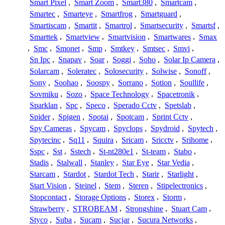
Smart Pixel
,
Smart Zoom
,
Smart380
,
Smartcam
,
Smartec
,
Smarteye
,
Smartfrog
,
Smartguard
,
Smartiscam
,
Smartit
,
Smartrol
,
Smartsecurity
,
Smartsf
,
Smarttek
,
Smartview
,
Smartvision
,
Smartwares
,
Smax
,
Smc
,
Smonet
,
Smp
,
Smtkey
,
Smtsec
,
Smvi
,
Sn Ipc
,
Snapav
,
Soar
,
Soggi
,
Soho
,
Solar Ip Camera
,
Solarcam
,
Soleratec
,
Solosecurity
,
Solwise
,
Sonoff
,
Sony
,
Soohao
,
Soospy
,
Sorrano
,
Sotion
,
Soullife
,
Sovmiku
,
Sozo
,
Space Technology
,
Spacetronik
,
Sparklan
,
Spc
,
Speco
,
Sperado Cctv
,
Spetslab
,
Spider
,
Spigen
,
Spotai
,
Spotcam
,
Sprint Cctv
,
Spy Cameras
,
Spycam
,
Spyclops
,
Spydroid
,
Spytech
,
Spytecinc
,
Sq11
,
Squira
,
Sricam
,
Sricctv
,
Srihome
,
Sspc
,
Sst
,
Sstech
,
St-nt280e1
,
St-team
,
Stabo
,
Stadis
,
Stalwall
,
Stanley
,
Star Eye
,
Star Vedia
,
Starcam
,
Stardot
,
Stardot Tech
,
Starir
,
Starlight
,
Start Vision
,
Steinel
,
Stem
,
Steren
,
Stipelectronics
,
Stopcontact
,
Storage Options
,
Storex
,
Storm
,
Strawberry
,
STROBEAM
,
Strongshine
,
Stuart Cam
,
Styco
,
Suba
,
Sucam
,
Sucjar
,
Sucura Networks
,