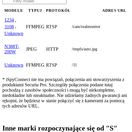
MODELE
TYPUJ
PROTOKÓŁ
ADRES URL
1234
,
FFMPEG
RTSP
3108
,
/cam/realmonitor
Unknown
N388T-
JPEG
HTTP
/tmpfs/auto.jpg
200W
FFMPEG
RTSP
Unknown
/11
* iSpyConnect nie ma powiązań, połączenia ani stowarzyszenia z
produktami Securia Pro. Szczegóły połączenia podane tutaj
pochodzą z zasobów społeczności i mogą być niekompletne,
niedokładne lub nieaktualne. Nie udzielamy żadnych gwarancji ani
rękojmi, że będziesz w stanie połączyć się z kamerami za pomocą
tych adresów URL.
Inne marki rozpoczynające się od "S"