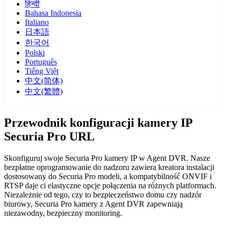
हिन्दी
Bahasa Indonesia
Italiano
日本語
한국어
Polski
Português
Tiếng Việt
中文(简体)
中文(繁體)
Przewodnik konfiguracji kamery IP
Securia Pro URL
Skonfiguruj swoje Securia Pro kamery IP w Agent DVR. Nasze
bezpłatne oprogramowanie do nadzoru zawiera kreatora instalacji
dostosowany do Securia Pro modeli, a kompatybilność ONVIF i
RTSP daje ci elastyczne opcje połączenia na różnych platformach.
Niezależnie od tego, czy to bezpieczeństwo domu czy nadzór
biurowy, Securia Pro kamery z Agent DVR zapewniają
niezawodny, bezpieczny monitoring.