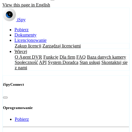
View this page in English
iSpy
Pobierz
Dokumenty
Licencjonowanie
Zakup licencji
Zarządzaj licencjami
Więcej
O Agent DVR
Funkcje
Dla firm
FAQ
Baza danych kamery
Społeczność
API
System Doradca
Stan usługi
Skontaktuj się
z nami
iSpyConnect
Oprogramowanie
Pobierz