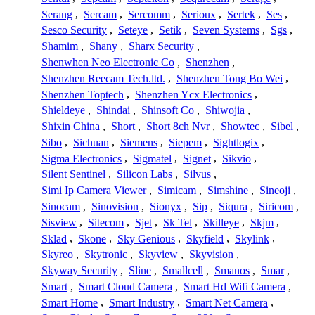
Serang
,
Sercam
,
Sercomm
,
Serioux
,
Sertek
,
Ses
,
Sesco Security
,
Seteye
,
Setik
,
Seven Systems
,
Sgs
,
Shamim
,
Shany
,
Sharx Security
,
Shenwhen Neo Electronic Co
,
Shenzhen
,
Shenzhen Reecam Tech.ltd.
,
Shenzhen Tong Bo Wei
,
Shenzhen Toptech
,
Shenzhen Ycx Electronics
,
Shieldeye
,
Shindai
,
Shinsoft Co
,
Shiwojia
,
Shixin China
,
Short
,
Short 8ch Nvr
,
Showtec
,
Sibel
,
Sibo
,
Sichuan
,
Siemens
,
Siepem
,
Sightlogix
,
Sigma Electronics
,
Sigmatel
,
Signet
,
Sikvio
,
Silent Sentinel
,
Silicon Labs
,
Silvus
,
Simi Ip Camera Viewer
,
Simicam
,
Simshine
,
Sineoji
,
Sinocam
,
Sinovision
,
Sionyx
,
Sip
,
Siqura
,
Siricom
,
Sisview
,
Sitecom
,
Sjet
,
Sk Tel
,
Skilleye
,
Skjm
,
Sklad
,
Skone
,
Sky Genious
,
Skyfield
,
Skylink
,
Skyreo
,
Skytronic
,
Skyview
,
Skyvision
,
Skyway Security
,
Sline
,
Smallcell
,
Smanos
,
Smar
,
Smart
,
Smart Cloud Camera
,
Smart Hd Wifi Camera
,
Smart Home
,
Smart Industry
,
Smart Net Camera
,