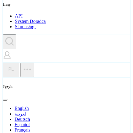
Inny
API
System Doradca
Stan usługi
PL
Język
English
العربية
Deutsch
Español
Français