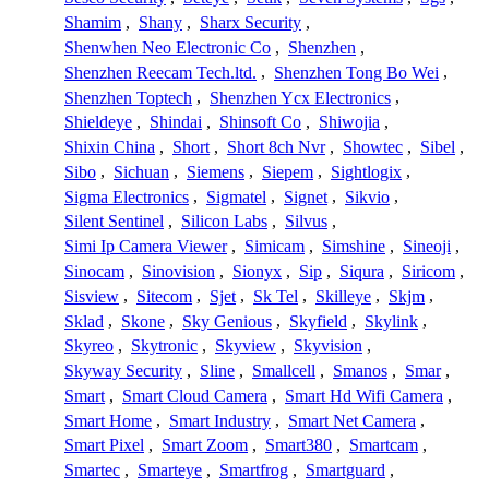
Shamim
,
Shany
,
Sharx Security
,
Shenwhen Neo Electronic Co
,
Shenzhen
,
Shenzhen Reecam Tech.ltd.
,
Shenzhen Tong Bo Wei
,
Shenzhen Toptech
,
Shenzhen Ycx Electronics
,
Shieldeye
,
Shindai
,
Shinsoft Co
,
Shiwojia
,
Shixin China
,
Short
,
Short 8ch Nvr
,
Showtec
,
Sibel
,
Sibo
,
Sichuan
,
Siemens
,
Siepem
,
Sightlogix
,
Sigma Electronics
,
Sigmatel
,
Signet
,
Sikvio
,
Silent Sentinel
,
Silicon Labs
,
Silvus
,
Simi Ip Camera Viewer
,
Simicam
,
Simshine
,
Sineoji
,
Sinocam
,
Sinovision
,
Sionyx
,
Sip
,
Siqura
,
Siricom
,
Sisview
,
Sitecom
,
Sjet
,
Sk Tel
,
Skilleye
,
Skjm
,
Sklad
,
Skone
,
Sky Genious
,
Skyfield
,
Skylink
,
Skyreo
,
Skytronic
,
Skyview
,
Skyvision
,
Skyway Security
,
Sline
,
Smallcell
,
Smanos
,
Smar
,
Smart
,
Smart Cloud Camera
,
Smart Hd Wifi Camera
,
Smart Home
,
Smart Industry
,
Smart Net Camera
,
Smart Pixel
,
Smart Zoom
,
Smart380
,
Smartcam
,
Smartec
,
Smarteye
,
Smartfrog
,
Smartguard
,