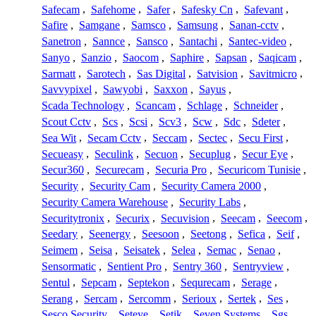
Safecam
,
Safehome
,
Safer
,
Safesky Cn
,
Safevant
,
Safire
,
Samgane
,
Samsco
,
Samsung
,
Sanan-cctv
,
Sanetron
,
Sannce
,
Sansco
,
Santachi
,
Santec-video
,
Sanyo
,
Sanzio
,
Saocom
,
Saphire
,
Sapsan
,
Saqicam
,
Sarmatt
,
Sarotech
,
Sas Digital
,
Satvision
,
Savitmicro
,
Savvypixel
,
Sawyobi
,
Saxxon
,
Sayus
,
Scada Technology
,
Scancam
,
Schlage
,
Schneider
,
Scout Cctv
,
Scs
,
Scsi
,
Scv3
,
Scw
,
Sdc
,
Sdeter
,
Sea Wit
,
Secam Cctv
,
Seccam
,
Sectec
,
Secu First
,
Secueasy
,
Seculink
,
Secuon
,
Secuplug
,
Secur Eye
,
Secur360
,
Securecam
,
Securia Pro
,
Securicom Tunisie
,
Security
,
Security Cam
,
Security Camera 2000
,
Security Camera Warehouse
,
Security Labs
,
Securitytronix
,
Securix
,
Secuvision
,
Seecam
,
Seecom
,
Seedary
,
Seenergy
,
Seesoon
,
Seetong
,
Sefica
,
Seif
,
Seimem
,
Seisa
,
Seisatek
,
Selea
,
Semac
,
Senao
,
Sensormatic
,
Sentient Pro
,
Sentry 360
,
Sentryview
,
Sentul
,
Sepcam
,
Septekon
,
Sequrecam
,
Serage
,
Serang
,
Sercam
,
Sercomm
,
Serioux
,
Sertek
,
Ses
,
Sesco Security
,
Seteye
,
Setik
,
Seven Systems
,
Sgs
,