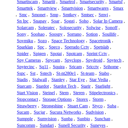
Smartiscam
,
Smartit
,
Smartrol
,
Smartsecurity
,
Smartsf
,
Smarttek
,
Smartview
,
Smartvision
,
Smartwares
,
Smax
,
Smc
,
Smonet
,
Smp
,
Smtkey
,
Smtsec
,
Smvi
,
Sn Ipc
,
Snapav
,
Soar
,
Soggi
,
Soho
,
Solar Ip Camera
,
Solarcam
,
Soleratec
,
Solosecurity
,
Solwise
,
Sonoff
,
Sony
,
Soohao
,
Soospy
,
Sorrano
,
Sotion
,
Soullife
,
Sovmiku
,
Sozo
,
Space Technology
,
Spacetronik
,
Sparklan
,
Spc
,
Speco
,
Sperado Cctv
,
Spetslab
,
Spider
,
Spigen
,
Spotai
,
Spotcam
,
Sprint Cctv
,
Spy Cameras
,
Spycam
,
Spyclops
,
Spydroid
,
Spytech
,
Spytecinc
,
Sq11
,
Squira
,
Sricam
,
Sricctv
,
Srihome
,
Sspc
,
Sst
,
Sstech
,
St-nt280e1
,
St-team
,
Stabo
,
Stadis
,
Stalwall
,
Stanley
,
Star Eye
,
Star Vedia
,
Starcam
,
Stardot
,
Stardot Tech
,
Starir
,
Starlight
,
Start Vision
,
Steinel
,
Stem
,
Steren
,
Stipelectronics
,
Stopcontact
,
Storage Options
,
Storex
,
Storm
,
Strawberry
,
Strongshine
,
Stuart Cam
,
Styco
,
Suba
,
Sucam
,
Sucjar
,
Sucura Networks
,
Sudvision
,
Sumpple
,
Sumvision
,
Sunba
,
Sunbio
,
Sunchan
,
Suncomm
,
Sundari
,
Sunell Security
,
Suneyes
,