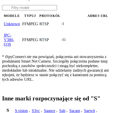
MODELE
TYPUJ
PROTOKÓŁ
ADRES URL
FFMPEG
RTSP
Unknown
/1
IPC-
FFMPEG
RTSP
V380-
/11
Q3S
* iSpyConnect nie ma powiązań, połączenia ani stowarzyszenia z
produktami Smart Net Camera. Szczegóły połączenia podane tutaj
pochodzą z zasobów społeczności i mogą być niekompletne,
niedokładne lub nieaktualne. Nie udzielamy żadnych gwarancji ani
rękojmi, że będziesz w stanie połączyć się z kamerami za pomocą
tych adresów URL.
Inne marki rozpoczynające się od "S"
S
S.vision
,
S3vc
,
Saance
,
Sab
,
Sacam
,
Saewit
,