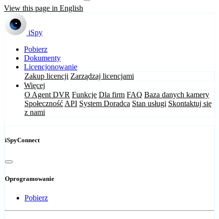
View this page in English
iSpy
Pobierz
Dokumenty
Licencjonowanie
Zakup licencji
Zarządzaj licencjami
Więcej
O Agent DVR
Funkcje
Dla firm
FAQ
Baza danych kamery
Społeczność
API
System Doradca
Stan usługi
Skontaktuj się
z nami
iSpyConnect
Oprogramowanie
Pobierz