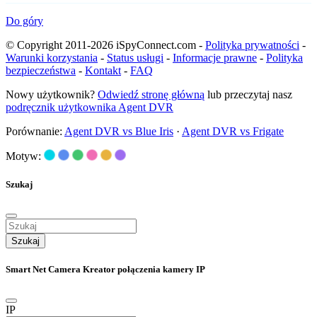
Do góry
© Copyright 2011-2026 iSpyConnect.com -
Polityka prywatności
-
Warunki korzystania
-
Status usługi
-
Informacje prawne
-
Polityka
bezpieczeństwa
-
Kontakt
-
FAQ
Nowy użytkownik?
Odwiedź stronę główną
lub przeczytaj nasz
podręcznik użytkownika Agent DVR
Porównanie:
Agent DVR vs Blue Iris
·
Agent DVR vs Frigate
Motyw:
Szukaj
Szukaj
Smart Net Camera Kreator połączenia kamery IP
IP