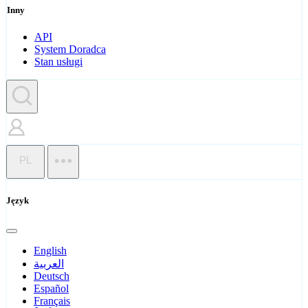
Inny
API
System Doradca
Stan usługi
PL
Język
English
العربية
Deutsch
Español
Français