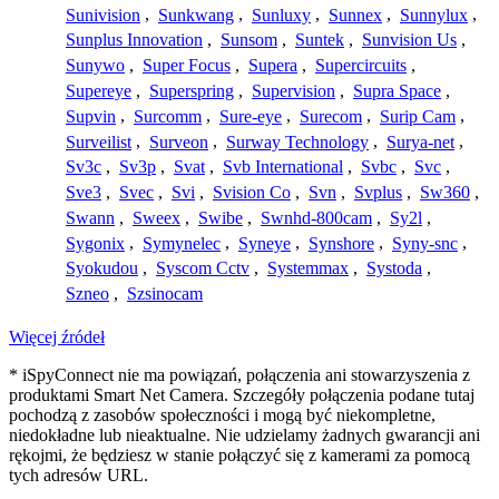
Sunivision
,
Sunkwang
,
Sunluxy
,
Sunnex
,
Sunnylux
,
Sunplus Innovation
,
Sunsom
,
Suntek
,
Sunvision Us
,
Sunywo
,
Super Focus
,
Supera
,
Supercircuits
,
Supereye
,
Superspring
,
Supervision
,
Supra Space
,
Supvin
,
Surcomm
,
Sure-eye
,
Surecom
,
Surip Cam
,
Surveilist
,
Surveon
,
Surway Technology
,
Surya-net
,
Sv3c
,
Sv3p
,
Svat
,
Svb International
,
Svbc
,
Svc
,
Sve3
,
Svec
,
Svi
,
Svision Co
,
Svn
,
Svplus
,
Sw360
,
Swann
,
Sweex
,
Swibe
,
Swnhd-800cam
,
Sy2l
,
Sygonix
,
Symynelec
,
Syneye
,
Synshore
,
Syny-snc
,
Syokudou
,
Syscom Cctv
,
Systemmax
,
Systoda
,
Szneo
,
Szsinocam
Więcej źródeł
* iSpyConnect nie ma powiązań, połączenia ani stowarzyszenia z
produktami Smart Net Camera. Szczegóły połączenia podane tutaj
pochodzą z zasobów społeczności i mogą być niekompletne,
niedokładne lub nieaktualne. Nie udzielamy żadnych gwarancji ani
rękojmi, że będziesz w stanie połączyć się z kamerami za pomocą
tych adresów URL.