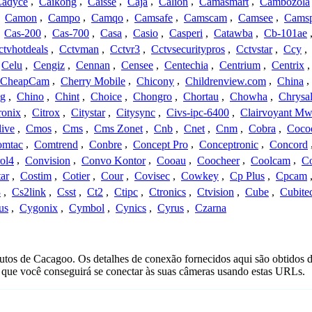
adyce
,
Caikong
,
Caisse
,
Caja
,
Calion
,
Camasmart
,
Cambozola
,
Camon
,
Campo
,
Camqo
,
Camsafe
,
Camscam
,
Camsee
,
Camsp
,
Cas-200
,
Cas-700
,
Casa
,
Casio
,
Casperi
,
Catawba
,
Cb-101ae
ctvhotdeals
,
Cctvman
,
Cctvr3
,
Cctvsecuritypros
,
Cctvstar
,
Ccy
,
Celu
,
Cengiz
,
Cennan
,
Censee
,
Centechia
,
Centrium
,
Centrix
CheapCam
,
Cherry Mobile
,
Chicony
,
Childrenview.com
,
China
,
ng
,
Chino
,
Chint
,
Choice
,
Chongro
,
Chortau
,
Chowha
,
Chrysal
ronix
,
Citrox
,
Citystar
,
Citysync
,
Civs-ipc-6400
,
Clairvoyant Mw
live
,
Cmos
,
Cms
,
Cms Zonet
,
Cnb
,
Cnet
,
Cnm
,
Cobra
,
Coco
omtac
,
Comtrend
,
Conbre
,
Concept Pro
,
Conceptronic
,
Concord
ol4
,
Convision
,
Convo Kontor
,
Cooau
,
Coocheer
,
Coolcam
,
C
ar
,
Costim
,
Cotier
,
Cour
,
Covisec
,
Cowkey
,
Cp Plus
,
Cpcam
3
,
Cs2link
,
Csst
,
Ct2
,
Ctipc
,
Ctronics
,
Ctvision
,
Cube
,
Cubite
us
,
Cygonix
,
Cymbol
,
Cynics
,
Cyrus
,
Czarna
utos de Cacagoo. Os detalhes de conexão fornecidos aqui são obtidos 
que você conseguirá se conectar às suas câmeras usando estas URLs.