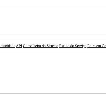
munidade
API
Conselheiro do Sistema
Estado do Serviço
Entre em Co