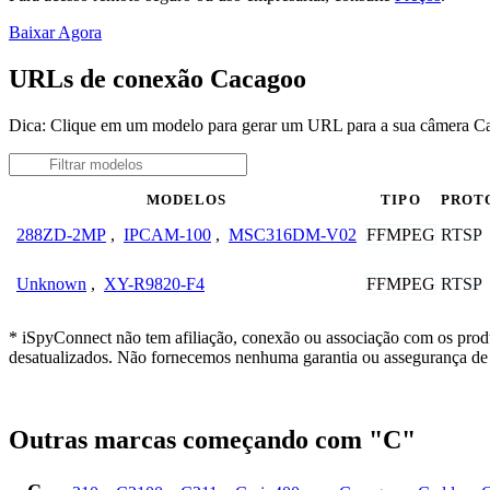
Baixar Agora
URLs de conexão Cacagoo
Dica: Clique em um modelo para gerar um URL para a sua câmera C
MODELOS
TIPO
PROT
FFMPEG
RTSP
288ZD-2MP
,
IPCAM-100
,
MSC316DM-V02
FFMPEG
RTSP
Unknown
,
XY-R9820-F4
* iSpyConnect não tem afiliação, conexão ou associação com os prod
desatualizados. Não fornecemos nenhuma garantia ou assegurança de 
Outras marcas começando com "C"