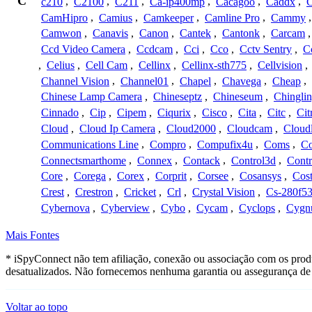
C
c210
,
C2100
,
C211
,
Ca-ip400mp
,
Cacagoo
,
Caddx
,
C
CamHipro
,
Camius
,
Camkeeper
,
Camline Pro
,
Cammy
Camwon
,
Canavis
,
Canon
,
Cantek
,
Cantonk
,
Carcam
Ccd Video Camera
,
Ccdcam
,
Cci
,
Cco
,
Cctv Sentry
,
C
,
Celius
,
Cell Cam
,
Cellinx
,
Cellinx-sth775
,
Cellvision
,
Channel Vision
,
Channel01
,
Chapel
,
Chavega
,
Cheap
,
Chinese Lamp Camera
,
Chineseptz
,
Chineseum
,
Chingli
Cinnado
,
Cip
,
Cipem
,
Ciqurix
,
Cisco
,
Cita
,
Citc
,
Cit
Cloud
,
Cloud Ip Camera
,
Cloud2000
,
Cloudcam
,
Cloud
Communications Line
,
Compro
,
Compufix4u
,
Coms
,
C
Connectsmarthome
,
Connex
,
Contack
,
Control3d
,
Contr
Core
,
Corega
,
Corex
,
Corprit
,
Corsee
,
Cosansys
,
Cost
Crest
,
Crestron
,
Cricket
,
Crl
,
Crystal Vision
,
Cs-280f5
Cybernova
,
Cyberview
,
Cybo
,
Cycam
,
Cyclops
,
Cygn
Mais Fontes
* iSpyConnect não tem afiliação, conexão ou associação com os prod
desatualizados. Não fornecemos nenhuma garantia ou assegurança de 
Voltar ao topo