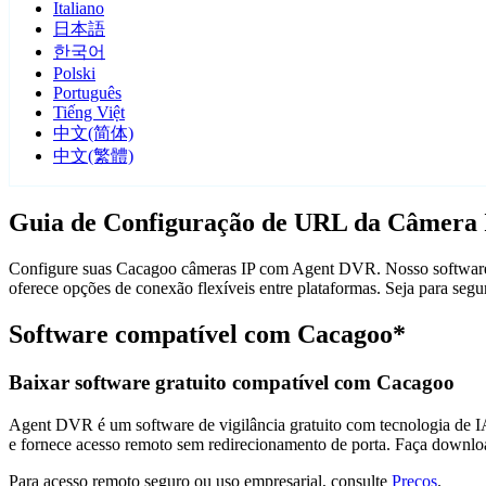
Italiano
日本語
한국어
Polski
Português
Tiếng Việt
中文(简体)
中文(繁體)
Guia de Configuração de URL da Câmera 
Configure suas Cacagoo câmeras IP com Agent DVR. Nosso software d
oferece opções de conexão flexíveis entre plataformas. Seja para se
Software compatível com Cacagoo*
Baixar software gratuito compatível com Cacagoo
Agent DVR é um software de vigilância gratuito com tecnologia de IA 
e fornece acesso remoto sem redirecionamento de porta. Faça downlo
Para acesso remoto seguro ou uso empresarial, consulte
Preços
.