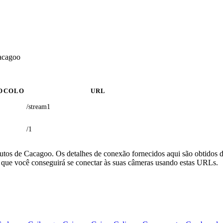
acagoo
OCOLO
URL
/stream1
/1
utos de Cacagoo. Os detalhes de conexão fornecidos aqui são obtidos 
que você conseguirá se conectar às suas câmeras usando estas URLs.