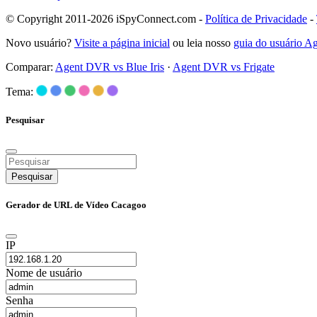
© Copyright 2011-2026 iSpyConnect.com -
Política de Privacidade
-
Novo usuário?
Visite a página inicial
ou leia nosso
guia do usuário 
Comparar:
Agent DVR vs Blue Iris
·
Agent DVR vs Frigate
Tema:
Pesquisar
Pesquisar
Gerador de URL de Vídeo Cacagoo
IP
Nome de usuário
Senha