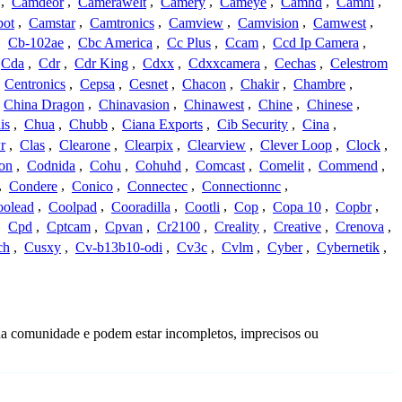
,
Camdeor
,
Camerawelt
,
Camery
,
Cameye
,
Camhd
,
Camhi
,
ot
,
Camstar
,
Camtronics
,
Camview
,
Camvision
,
Camwest
,
,
Cb-102ae
,
Cbc America
,
Cc Plus
,
Ccam
,
Ccd Ip Camera
,
Cda
,
Cdr
,
Cdr King
,
Cdxx
,
Cdxxcamera
,
Cechas
,
Celestrom
,
Centronics
,
Cepsa
,
Cesnet
,
Chacon
,
Chakir
,
Chambre
,
China Dragon
,
Chinavasion
,
Chinawest
,
Chine
,
Chinese
,
is
,
Chua
,
Chubb
,
Ciana Exports
,
Cib Security
,
Cina
,
r
,
Clas
,
Clearone
,
Clearpix
,
Clearview
,
Clever Loop
,
Clock
,
on
,
Codnida
,
Cohu
,
Cohuhd
,
Comcast
,
Comelit
,
Commend
,
,
Condere
,
Conico
,
Connectec
,
Connectionnc
,
oolead
,
Coolpad
,
Cooradilla
,
Cootli
,
Cop
,
Copa 10
,
Copbr
,
,
Cpd
,
Cptcam
,
Cpvan
,
Cr2100
,
Creality
,
Creative
,
Crenova
,
ch
,
Cusxy
,
Cv-b13b10-odi
,
Cv3c
,
Cvlm
,
Cyber
,
Cybernetik
,
da comunidade e podem estar incompletos, imprecisos ou