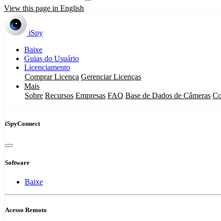
View this page in English
iSpy
Baixe
Guias do Usuário
Licenciamento
Comprar Licença
Gerenciar Licenças
Mais
Sobre
Recursos
Empresas
FAQ
Base de Dados de Câmeras
Co
iSpyConnect
Software
Baixe
Acesso Remoto