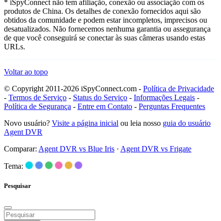
* iSpyConnect não tem afiliação, conexão ou associação com os
produtos de China. Os detalhes de conexão fornecidos aqui são
obtidos da comunidade e podem estar incompletos, imprecisos ou
desatualizados. Não fornecemos nenhuma garantia ou assegurança
de que você conseguirá se conectar às suas câmeras usando estas
URLs.
Voltar ao topo
© Copyright 2011-2026 iSpyConnect.com -
Política de Privacidade
-
Termos de Serviço
-
Status do Serviço
-
Informações Legais
-
Política de Segurança
-
Entre em Contato
-
Perguntas Frequentes
Novo usuário?
Visite a página inicial
ou leia nosso
guia do usuário
Agent DVR
Comparar:
Agent DVR vs Blue Iris
·
Agent DVR vs Frigate
Tema:
Pesquisar