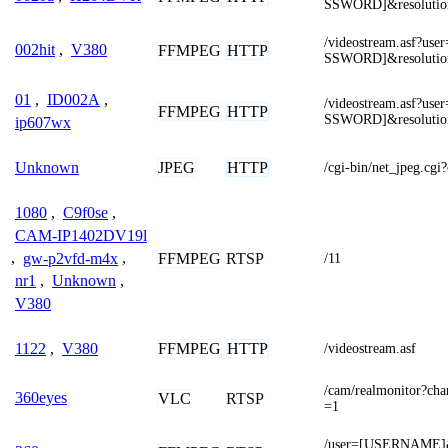
SSWORD]&resoluti
/videostream.asf?
002hit
,
V380
FFMPEG
HTTP
SSWORD]&resolutio
01
,
ID002A
,
/videostream.asf?
FFMPEG
HTTP
SSWORD]&resoluti
ip607wx
JPEG
HTTP
Unknown
/cgi-bin/net_jpeg.c
1080
,
C9f0se
,
CAM-IP1402DV19l
,
gw-p2vfd-m4x
,
FFMPEG
RTSP
/11
nr1
,
Unknown
,
V380
FFMPEG
HTTP
1122
,
V380
/videostream.asf
/cam/realmonitor?c
360eyes
VLC
RTSP
=1
/user=[USERNAME]