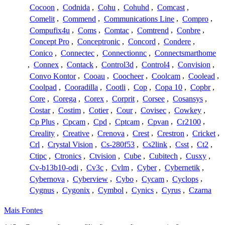
Cocoon
,
Codnida
,
Cohu
,
Cohuhd
,
Comcast
,
Comelit
,
Commend
,
Communications Line
,
Compro
,
Compufix4u
,
Coms
,
Comtac
,
Comtrend
,
Conbre
,
Concept Pro
,
Conceptronic
,
Concord
,
Condere
,
Conico
,
Connectec
,
Connectionnc
,
Connectsmarthome
,
Connex
,
Contack
,
Control3d
,
Control4
,
Convision
,
Convo Kontor
,
Cooau
,
Coocheer
,
Coolcam
,
Coolead
,
Coolpad
,
Cooradilla
,
Cootli
,
Cop
,
Copa 10
,
Copbr
,
Core
,
Corega
,
Corex
,
Corprit
,
Corsee
,
Cosansys
,
Costar
,
Costim
,
Cotier
,
Cour
,
Covisec
,
Cowkey
,
Cp Plus
,
Cpcam
,
Cpd
,
Cptcam
,
Cpvan
,
Cr2100
,
Creality
,
Creative
,
Crenova
,
Crest
,
Crestron
,
Cricket
,
Crl
,
Crystal Vision
,
Cs-280f53
,
Cs2link
,
Csst
,
Ct2
,
Ctipc
,
Ctronics
,
Ctvision
,
Cube
,
Cubitech
,
Cusxy
,
Cv-b13b10-odi
,
Cv3c
,
Cvlm
,
Cyber
,
Cybernetik
,
Cybernova
,
Cyberview
,
Cybo
,
Cycam
,
Cyclops
,
Cygnus
,
Cygonix
,
Cymbol
,
Cynics
,
Cyrus
,
Czarna
Mais Fontes