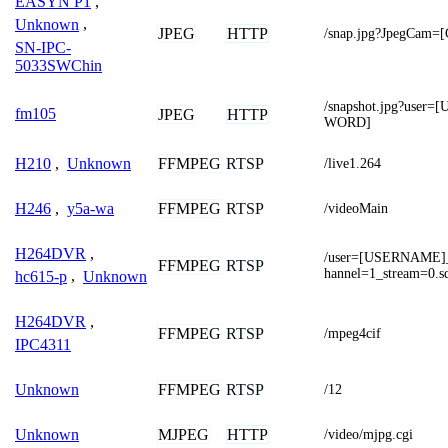
EASYN P1
,
Unknown
,
JPEG
HTTP
/snap.jpg?JpegCam
SN-IPC-
5033SWChin
/snapshot.jpg?use
fm105
JPEG
HTTP
WORD]
FFMPEG
RTSP
H210
,
Unknown
/live1.264
FFMPEG
RTSP
H246
,
y5a-wa
/videoMain
H264DVR
,
/user=[USERNAME]
FFMPEG
RTSP
hannel=1_stream=0.s
hc615-p
,
Unknown
H264DVR
,
FFMPEG
RTSP
/mpeg4cif
IPC4311
FFMPEG
RTSP
Unknown
/12
MJPEG
HTTP
Unknown
/video/mjpg.cgi