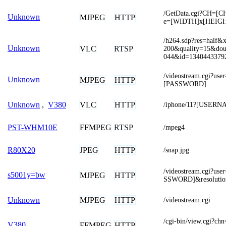
/GetData.cgi?CH=[
Unknown
MJPEG
HTTP
e=[WIDTH]x[HEIG
/h264.sdp?res=hal
Unknown
VLC
RTSP
200&quality=15&dou
044&id=1340443379
/videostream.cgi?u
Unknown
MJPEG
HTTP
[PASSWORD]
VLC
HTTP
Unknown
,
V380
/iphone/11?[USER
FFMPEG
RTSP
PST-WHM10E
/mpeg4
JPEG
HTTP
R80X20
/snap.jpg
/videostream.cgi?
s5001y=bw
MJPEG
HTTP
SSWORD]&resolutio
MJPEG
HTTP
Unknown
/videostream.cgi
/cgi-bin/view.cgi
V380
FFMPEG
HTTP