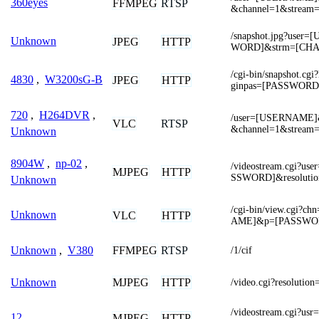
360eyes
FFMPEG
RTSP
&channel=1&stream=
/snapshot.jpg?use
Unknown
JPEG
HTTP
WORD]&strm=[CH
/cgi-bin/snapshot.c
4830
,
W3200sG-B
JPEG
HTTP
ginpas=[PASSWORD
720
,
H264DVR
,
/user=[USERNAME]
VLC
RTSP
&channel=1&stream=
Unknown
8904W
,
np-02
,
/videostream.cgi?
MJPEG
HTTP
SSWORD]&resolutio
Unknown
/cgi-bin/view.cgi
Unknown
VLC
HTTP
AME]&p=[PASSWO
FFMPEG
RTSP
Unknown
,
V380
/1/cif
MJPEG
HTTP
Unknown
/video.cgi?resolut
/videostream.cgi?
12
MJPEG
HTTP