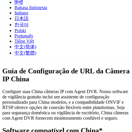
हिन्दी
Bahasa Indonesia
Italiano
日本語
한국어
Polski
Português
Tiếng Việt
中文(简体)
中文(繁體)
Guia de Configuração de URL da Câmera
IP China
Configure suas China câmeras IP com Agent DVR. Nosso software
de vigilância gratuito inclui um assistente de configuração
personalizado para China modelos, e a compatibilidade ONVIF e
RTSP oferece opções de conexão flexíveis entre plataformas. Seja
para segurança doméstica ou vigilância de escritório, China câmeras
com Agent DVR fornecem monitoramento confiável e seguro.
Software compatível com China*