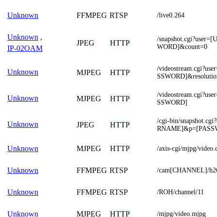
FFMPEG
RTSP
Unknown
/live0.264
Unknown
,
/snapshot.cgi?use
JPEG
HTTP
WORD]&count=0
IP-02OAM
/videostream.cgi?
Unknown
MJPEG
HTTP
SSWORD]&resolutio
/videostream.cgi?
Unknown
MJPEG
HTTP
SSWORD]
/cgi-bin/snapshot.
Unknown
JPEG
HTTP
RNAME]&p=[PASS
MJPEG
HTTP
Unknown
/axis-cgi/mjpg/video.
FFMPEG
RTSP
Unknown
/cam[CHANNEL]/h2
FFMPEG
RTSP
Unknown
/ROH/channel/11
MJPEG
HTTP
Unknown
/mjpg/video.mjpg