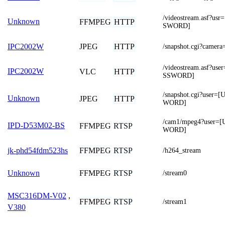
/videostream.asf?
Unknown
FFMPEG
HTTP
SWORD]
JPEG
HTTP
IPC2002W
/snapshot.cgi?came
/videostream.asf?
IPC2002W
VLC
HTTP
SSWORD]
/snapshot.cgi?use
Unknown
JPEG
HTTP
WORD]
/cam1/mpeg4?user
IPD-D53M02-BS
FFMPEG
RTSP
WORD]
FFMPEG
RTSP
jk-phd54fdm523hs
/h264_stream
FFMPEG
RTSP
Unknown
/stream0
MSC316DM-V02
,
FFMPEG
RTSP
/stream1
V380