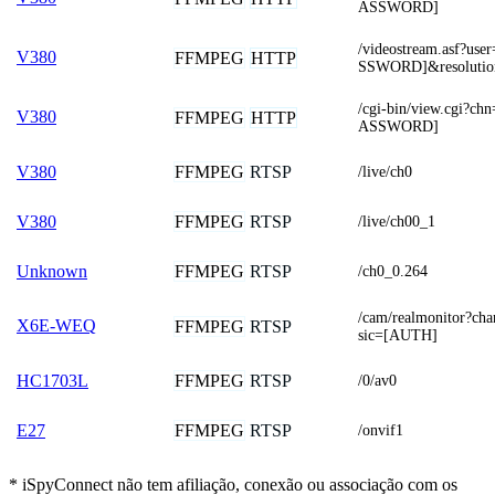
ASSWORD]
/videostream.asf?
V380
FFMPEG
HTTP
SSWORD]&resolutio
/cgi-bin/view.cgi
V380
FFMPEG
HTTP
ASSWORD]
FFMPEG
RTSP
V380
/live/ch0
FFMPEG
RTSP
V380
/live/ch00_1
FFMPEG
RTSP
Unknown
/ch0_0.264
/cam/realmonitor?ch
X6E-WEQ
FFMPEG
RTSP
sic=[AUTH]
FFMPEG
RTSP
HC1703L
/0/av0
FFMPEG
RTSP
E27
/onvif1
* iSpyConnect não tem afiliação, conexão ou associação com os