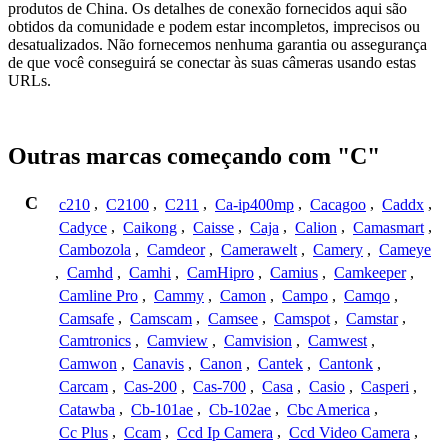
produtos de China. Os detalhes de conexão fornecidos aqui são
obtidos da comunidade e podem estar incompletos, imprecisos ou
desatualizados. Não fornecemos nenhuma garantia ou assegurança
de que você conseguirá se conectar às suas câmeras usando estas
URLs.
Outras marcas começando com "C"
C
c210
,
C2100
,
C211
,
Ca-ip400mp
,
Cacagoo
,
Caddx
,
Cadyce
,
Caikong
,
Caisse
,
Caja
,
Calion
,
Camasmart
,
Cambozola
,
Camdeor
,
Camerawelt
,
Camery
,
Cameye
,
Camhd
,
Camhi
,
CamHipro
,
Camius
,
Camkeeper
,
Camline Pro
,
Cammy
,
Camon
,
Campo
,
Camqo
,
Camsafe
,
Camscam
,
Camsee
,
Camspot
,
Camstar
,
Camtronics
,
Camview
,
Camvision
,
Camwest
,
Camwon
,
Canavis
,
Canon
,
Cantek
,
Cantonk
,
Carcam
,
Cas-200
,
Cas-700
,
Casa
,
Casio
,
Casperi
,
Catawba
,
Cb-101ae
,
Cb-102ae
,
Cbc America
,
Cc Plus
,
Ccam
,
Ccd Ip Camera
,
Ccd Video Camera
,