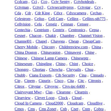
Ccdcam
,
Cci
,
Cco
,
Cctv Sentry
,
Cctvhotdeals
,
Cctvman
,
Cctvr3
,
Cctvsecuritypros
,
Cctvstar
,
Ccy
,
Cda
,
Cdr
,
Cdr King
,
Cdxx
,
Cdxxcamera
,
Cechas
,
Celestrom
,
Celius
,
Cell Cam
,
Cellinx
,
Cellinx-sth775
,
Cellvision
,
Celu
,
Cengiz
,
Cennan
,
Censee
,
Centechia
,
Centrium
,
Centrix
,
Centronics
,
Cepsa
,
Cesnet
,
Chacon
,
Chakir
,
Chambre
,
Channel Vision
,
Channel01
,
Chapel
,
Chavega
,
Cheap
,
CheapCam
,
Cherry Mobile
,
Chicony
,
Childrenview.com
,
China
,
China Dragon
,
Chinavasion
,
Chinawest
,
Chine
,
Chinese
,
Chinese Lamp Camera
,
Chineseptz
,
Chineseum
,
Chingling
,
Chino
,
Chint
,
Choice
,
Chongro
,
Chortau
,
Chowha
,
Chrysalis
,
Chua
,
Chubb
,
Ciana Exports
,
Cib Security
,
Cina
,
Cinnado
,
Cip
,
Cipem
,
Ciqurix
,
Cisco
,
Cita
,
Citc
,
Citronix
,
Citrox
,
Citystar
,
Citysync
,
Civs-ipc-6400
,
Clairvoyant Mwr
,
Clas
,
Clearone
,
Clearpix
,
Clearview
,
Clever Loop
,
Clock
,
Cloud
,
Cloud Ip Camera
,
Cloud2000
,
Cloudcam
,
Cloudlive
,
Cmos
,
Cms
,
Cms Zonet
,
Cnb
,
Cnet
,
Cnm
,
Cobra
,