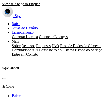
View this page in English
iSpy
Baixe
Guias do Usuário
Licenciamento
Comprar Licença
Gerenciar Licenças
Mais
Sobre
Recursos
Empresas
FAQ
Base de Dados de Câmeras
Comunidade
API
Conselheiro do Sistema
Estado do Serviço
Entre em Contato
iSpyConnect
Software
Baixe