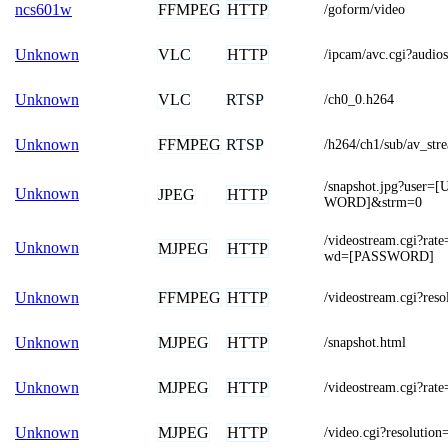
FFMPEG
HTTP
ncs601w
/goform/video
VLC
HTTP
Unknown
/ipcam/avc.cgi?aud
VLC
RTSP
Unknown
/ch0_0.h264
FFMPEG
RTSP
Unknown
/h264/ch1/sub/av_str
/snapshot.jpg?use
Unknown
JPEG
HTTP
WORD]&strm=0
/videostream.cgi?r
Unknown
MJPEG
HTTP
wd=[PASSWORD]
FFMPEG
HTTP
Unknown
/videostream.cgi?res
MJPEG
HTTP
Unknown
/snapshot.html
MJPEG
HTTP
Unknown
/videostream.cgi?rate
MJPEG
HTTP
Unknown
/video.cgi?resoluti