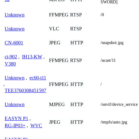
SWORD]
FFMPEG
RTSP
Unknown
/0
VLC
RTSP
Unknown
JPEG
HTTP
CN-6001
/snapshot.jpg
ct-902
,
IH13-KW
,
FFMPEG
RTSP
/ucast/11
V380
Unknown
,
ec60-t11
,
FFMPEG
HTTP
/
TEE3760308451597
MJPEG
HTTP
Unknown
/onvif/device_service
EASYN P1
,
JPEG
HTTP
/tmpfs/auto.jpg
RG-IP03+
,
WVC