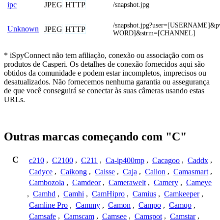
JPEG
HTTP
ipc
/snapshot.jpg
/snapshot.jpg?user=[USERNAME]&
Unknown
JPEG
HTTP
WORD]&strm=[CHANNEL]
* iSpyConnect não tem afiliação, conexão ou associação com os
produtos de Casperi. Os detalhes de conexão fornecidos aqui são
obtidos da comunidade e podem estar incompletos, imprecisos ou
desatualizados. Não fornecemos nenhuma garantia ou assegurança
de que você conseguirá se conectar às suas câmeras usando estas
URLs.
Outras marcas começando com "C"
C
c210
,
C2100
,
C211
,
Ca-ip400mp
,
Cacagoo
,
Caddx
,
Cadyce
,
Caikong
,
Caisse
,
Caja
,
Calion
,
Camasmart
,
Cambozola
,
Camdeor
,
Camerawelt
,
Camery
,
Cameye
,
Camhd
,
Camhi
,
CamHipro
,
Camius
,
Camkeeper
,
Camline Pro
,
Cammy
,
Camon
,
Campo
,
Camqo
,
Camsafe
,
Camscam
,
Camsee
,
Camspot
,
Camstar
,