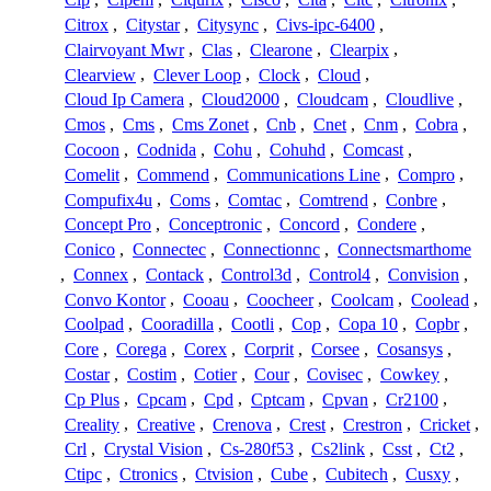
Citrox
,
Citystar
,
Citysync
,
Civs-ipc-6400
,
Clairvoyant Mwr
,
Clas
,
Clearone
,
Clearpix
,
Clearview
,
Clever Loop
,
Clock
,
Cloud
,
Cloud Ip Camera
,
Cloud2000
,
Cloudcam
,
Cloudlive
,
Cmos
,
Cms
,
Cms Zonet
,
Cnb
,
Cnet
,
Cnm
,
Cobra
,
Cocoon
,
Codnida
,
Cohu
,
Cohuhd
,
Comcast
,
Comelit
,
Commend
,
Communications Line
,
Compro
,
Compufix4u
,
Coms
,
Comtac
,
Comtrend
,
Conbre
,
Concept Pro
,
Conceptronic
,
Concord
,
Condere
,
Conico
,
Connectec
,
Connectionnc
,
Connectsmarthome
,
Connex
,
Contack
,
Control3d
,
Control4
,
Convision
,
Convo Kontor
,
Cooau
,
Coocheer
,
Coolcam
,
Coolead
,
Coolpad
,
Cooradilla
,
Cootli
,
Cop
,
Copa 10
,
Copbr
,
Core
,
Corega
,
Corex
,
Corprit
,
Corsee
,
Cosansys
,
Costar
,
Costim
,
Cotier
,
Cour
,
Covisec
,
Cowkey
,
Cp Plus
,
Cpcam
,
Cpd
,
Cptcam
,
Cpvan
,
Cr2100
,
Creality
,
Creative
,
Crenova
,
Crest
,
Crestron
,
Cricket
,
Crl
,
Crystal Vision
,
Cs-280f53
,
Cs2link
,
Csst
,
Ct2
,
Ctipc
,
Ctronics
,
Ctvision
,
Cube
,
Cubitech
,
Cusxy
,