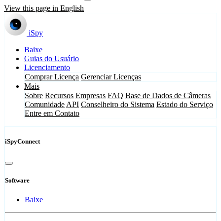
View this page in English
iSpy
Baixe
Guias do Usuário
Licenciamento
Comprar Licença
Gerenciar Licenças
Mais
Sobre
Recursos
Empresas
FAQ
Base de Dados de Câmeras
Comunidade
API
Conselheiro do Sistema
Estado do Serviço
Entre em Contato
iSpyConnect
Software
Baixe