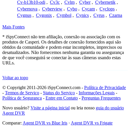
Cv-b13b10-odi
,
Cv3c
,
Cvlm
,
Cyber
,
Cybernetik
,
Cybernova
,
Cyberview
,
Cybo
,
Cycam
,
Cyclops
,
Cygnus
,
Cygonix
,
Cymbol
,
Cynics
,
Cyrus
,
Czarna
Mais Fontes
* iSpyConnect não tem afiliação, conexão ou associação com os
produtos de Casperi. Os detalhes de conexão fornecidos aqui são
obtidos da comunidade e podem estar incompletos, imprecisos ou
desatualizados. Não fornecemos nenhuma garantia ou assegurança
de que você conseguirá se conectar às suas câmeras usando estas
URLs.
Voltar ao topo
© Copyright 2011-2026 iSpyConnect.com -
Política de Privacidade
-
Termos de Serviço
-
Status do Serviço
-
Informações Legais
-
Política de Segurança
-
Entre em Contato
-
Perguntas Frequentes
Novo usuário?
Visite a página inicial
ou leia nosso
guia do usuário
Agent DVR
Comparar:
Agent DVR vs Blue Iris
·
Agent DVR vs Frigate