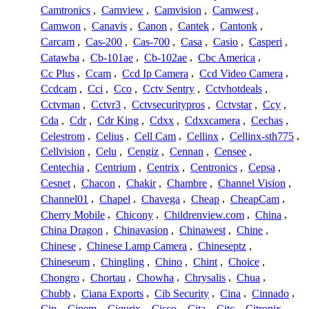
Camtronics
,
Camview
,
Camvision
,
Camwest
,
Camwon
,
Canavis
,
Canon
,
Cantek
,
Cantonk
,
Carcam
,
Cas-200
,
Cas-700
,
Casa
,
Casio
,
Casperi
,
Catawba
,
Cb-101ae
,
Cb-102ae
,
Cbc America
,
Cc Plus
,
Ccam
,
Ccd Ip Camera
,
Ccd Video Camera
,
Ccdcam
,
Cci
,
Cco
,
Cctv Sentry
,
Cctvhotdeals
,
Cctvman
,
Cctvr3
,
Cctvsecuritypros
,
Cctvstar
,
Ccy
,
Cda
,
Cdr
,
Cdr King
,
Cdxx
,
Cdxxcamera
,
Cechas
,
Celestrom
,
Celius
,
Cell Cam
,
Cellinx
,
Cellinx-sth775
,
Cellvision
,
Celu
,
Cengiz
,
Cennan
,
Censee
,
Centechia
,
Centrium
,
Centrix
,
Centronics
,
Cepsa
,
Cesnet
,
Chacon
,
Chakir
,
Chambre
,
Channel Vision
,
Channel01
,
Chapel
,
Chavega
,
Cheap
,
CheapCam
,
Cherry Mobile
,
Chicony
,
Childrenview.com
,
China
,
China Dragon
,
Chinavasion
,
Chinawest
,
Chine
,
Chinese
,
Chinese Lamp Camera
,
Chineseptz
,
Chineseum
,
Chingling
,
Chino
,
Chint
,
Choice
,
Chongro
,
Chortau
,
Chowha
,
Chrysalis
,
Chua
,
Chubb
,
Ciana Exports
,
Cib Security
,
Cina
,
Cinnado
,
Cip
,
Cipem
,
Ciqurix
,
Cisco
,
Cita
,
Citc
,
Citronix
,