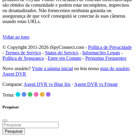
são obtidos da comunidade e podem estar incompletos, imprecisos
ou desatualizados. Não fornecemos nenhuma garantia ou
assegurança de que você conseguirá se conectar às suas câmeras
usando estas URLs.
Voltar ao topo
© Copyright 2011-2026 iSpyConnect.com -
Política de Privacidade
-
Termos de Serviço
-
Status do Serviço
-
Informações Legais
-
Política de Segurança
-
Entre em Contato
-
Perguntas Frequentes
Novo usuário?
Visite a página inicial
ou leia nosso
guia do usuário
Agent DVR
Comparar:
Agent DVR vs Blue Iris
·
Agent DVR vs Frigate
Tema:
Pesquisar
Pesquisar