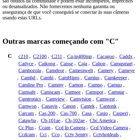
são obtidos da comunidade e podem estar incompletos, imprecisos
ou desatualizados. Não fornecemos nenhuma garantia ou
assegurança de que você conseguirá se conectar às suas câmeras
usando estas URLs.
Outras marcas começando com "C"
C
c210
,
C2100
,
C211
,
Ca-ip400mp
,
Cacagoo
,
Caddx
,
Cadyce
,
Caikong
,
Caisse
,
Caja
,
Calion
,
Camasmart
,
Cambozola
,
Camdeor
,
Camerawelt
,
Camery
,
Cameye
,
Camhd
,
Camhi
,
CamHipro
,
Camius
,
Camkeeper
,
Camline Pro
,
Cammy
,
Camon
,
Campo
,
Camqo
,
Camsafe
,
Camscam
,
Camsee
,
Camspot
,
Camstar
,
Camtronics
,
Camview
,
Camvision
,
Camwest
,
Camwon
,
Canavis
,
Canon
,
Cantek
,
Cantonk
,
Carcam
,
Cas-200
,
Cas-700
,
Casa
,
Casio
,
Casperi
,
Catawba
,
Cb-101ae
,
Cb-102ae
,
Cbc America
,
Cc Plus
,
Ccam
,
Ccd Ip Camera
,
Ccd Video Camera
,
Ccdcam
,
Cci
,
Cco
,
Cctv Sentry
,
Cctvhotdeals
,