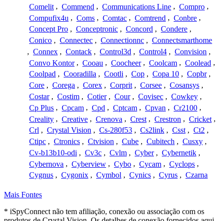
Comelit
,
Commend
,
Communications Line
,
Compro
,
Compufix4u
,
Coms
,
Comtac
,
Comtrend
,
Conbre
,
Concept Pro
,
Conceptronic
,
Concord
,
Condere
,
Conico
,
Connectec
,
Connectionnc
,
Connectsmarthome
,
Connex
,
Contack
,
Control3d
,
Control4
,
Convision
,
Convo Kontor
,
Cooau
,
Coocheer
,
Coolcam
,
Coolead
,
Coolpad
,
Cooradilla
,
Cootli
,
Cop
,
Copa 10
,
Copbr
,
Core
,
Corega
,
Corex
,
Corprit
,
Corsee
,
Cosansys
,
Costar
,
Costim
,
Cotier
,
Cour
,
Covisec
,
Cowkey
,
Cp Plus
,
Cpcam
,
Cpd
,
Cptcam
,
Cpvan
,
Cr2100
,
Creality
,
Creative
,
Crenova
,
Crest
,
Crestron
,
Cricket
,
Crl
,
Crystal Vision
,
Cs-280f53
,
Cs2link
,
Csst
,
Ct2
,
Ctipc
,
Ctronics
,
Ctvision
,
Cube
,
Cubitech
,
Cusxy
,
Cv-b13b10-odi
,
Cv3c
,
Cvlm
,
Cyber
,
Cybernetik
,
Cybernova
,
Cyberview
,
Cybo
,
Cycam
,
Cyclops
,
Cygnus
,
Cygonix
,
Cymbol
,
Cynics
,
Cyrus
,
Czarna
Mais Fontes
* iSpyConnect não tem afiliação, conexão ou associação com os
produtos de Crystal Vision. Os detalhes de conexão fornecidos aqui