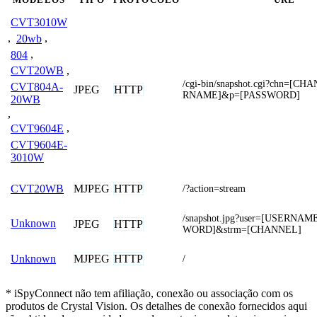
CVT3010W
,
20wb
,
804
,
CVT20WB
,
/cgi-bin/snapshot.cgi?chn=[
CVT804A-
JPEG
HTTP
RNAME]&p=[PASSWORD]
20WB
,
CVT9604E
,
CVT9604E-
3010W
MJPEG
HTTP
CVT20WB
/?action=stream
/snapshot.jpg?user=[USERNA
Unknown
JPEG
HTTP
WORD]&strm=[CHANNEL]
MJPEG
HTTP
Unknown
/
* iSpyConnect não tem afiliação, conexão ou associação com os
produtos de Crystal Vision. Os detalhes de conexão fornecidos aqui