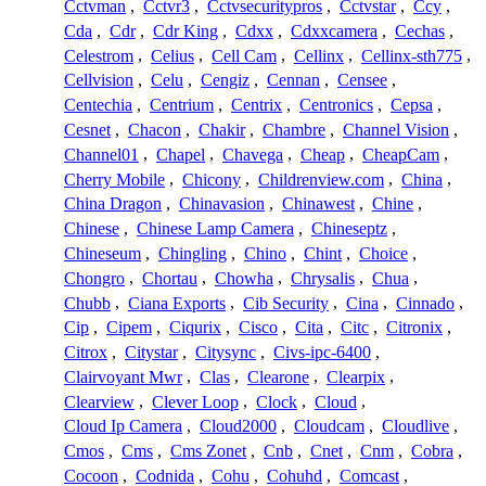
Cctvman
,
Cctvr3
,
Cctvsecuritypros
,
Cctvstar
,
Ccy
,
Cda
,
Cdr
,
Cdr King
,
Cdxx
,
Cdxxcamera
,
Cechas
,
Celestrom
,
Celius
,
Cell Cam
,
Cellinx
,
Cellinx-sth775
,
Cellvision
,
Celu
,
Cengiz
,
Cennan
,
Censee
,
Centechia
,
Centrium
,
Centrix
,
Centronics
,
Cepsa
,
Cesnet
,
Chacon
,
Chakir
,
Chambre
,
Channel Vision
,
Channel01
,
Chapel
,
Chavega
,
Cheap
,
CheapCam
,
Cherry Mobile
,
Chicony
,
Childrenview.com
,
China
,
China Dragon
,
Chinavasion
,
Chinawest
,
Chine
,
Chinese
,
Chinese Lamp Camera
,
Chineseptz
,
Chineseum
,
Chingling
,
Chino
,
Chint
,
Choice
,
Chongro
,
Chortau
,
Chowha
,
Chrysalis
,
Chua
,
Chubb
,
Ciana Exports
,
Cib Security
,
Cina
,
Cinnado
,
Cip
,
Cipem
,
Ciqurix
,
Cisco
,
Cita
,
Citc
,
Citronix
,
Citrox
,
Citystar
,
Citysync
,
Civs-ipc-6400
,
Clairvoyant Mwr
,
Clas
,
Clearone
,
Clearpix
,
Clearview
,
Clever Loop
,
Clock
,
Cloud
,
Cloud Ip Camera
,
Cloud2000
,
Cloudcam
,
Cloudlive
,
Cmos
,
Cms
,
Cms Zonet
,
Cnb
,
Cnet
,
Cnm
,
Cobra
,
Cocoon
,
Codnida
,
Cohu
,
Cohuhd
,
Comcast
,