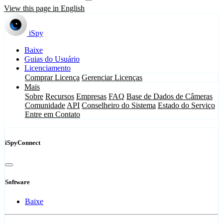
View this page in English
iSpy
Baixe
Guias do Usuário
Licenciamento
Comprar Licença
Gerenciar Licenças
Mais
Sobre
Recursos
Empresas
FAQ
Base de Dados de Câmeras
Comunidade
API
Conselheiro do Sistema
Estado do Serviço
Entre em Contato
iSpyConnect
Software
Baixe