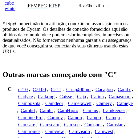
cube
FFMPEG
RTSP
/live/0/onvif.sdp
white
* iSpyConnect não tem afiliação, conexão ou associação com os
produtos de Cycam. Os detalhes de conexão fornecidos aqui são
obtidos da comunidade e podem estar incompletos, imprecisos ou
desatualizados. Não fornecemos nenhuma garantia ou assegurança
de que você conseguirá se conectar às suas câmeras usando estas
URLs.
Outras marcas começando com "C"
C
c210
,
C2100
,
C211
,
Ca-ip400mp
,
Cacagoo
,
Caddx
,
Cadyce
,
Caikong
,
Caisse
,
Caja
,
Calion
,
Camasmart
,
Cambozola
,
Camdeor
,
Camerawelt
,
Camery
,
Cameye
,
Camhd
,
Camhi
,
CamHipro
,
Camius
,
Camkeeper
,
Camline Pro
,
Cammy
,
Camon
,
Campo
,
Camqo
,
Camsafe
,
Camscam
,
Camsee
,
Camspot
,
Camstar
,
Camtronics
,
Camview
,
Camvision
,
Camwest
,