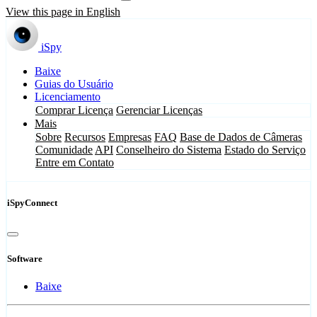
View this page in English
iSpy
Baixe
Guias do Usuário
Licenciamento
Comprar Licença
Gerenciar Licenças
Mais
Sobre
Recursos
Empresas
FAQ
Base de Dados de Câmeras
Comunidade
API
Conselheiro do Sistema
Estado do Serviço
Entre em Contato
iSpyConnect
Software
Baixe