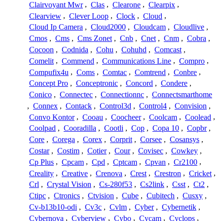
Clairvoyant Mwr
,
Clas
,
Clearone
,
Clearpix
,
Clearview
,
Clever Loop
,
Clock
,
Cloud
,
Cloud Ip Camera
,
Cloud2000
,
Cloudcam
,
Cloudlive
,
Cmos
,
Cms
,
Cms Zonet
,
Cnb
,
Cnet
,
Cnm
,
Cobra
,
Cocoon
,
Codnida
,
Cohu
,
Cohuhd
,
Comcast
,
Comelit
,
Commend
,
Communications Line
,
Compro
,
Compufix4u
,
Coms
,
Comtac
,
Comtrend
,
Conbre
,
Concept Pro
,
Conceptronic
,
Concord
,
Condere
,
Conico
,
Connectec
,
Connectionnc
,
Connectsmarthome
,
Connex
,
Contack
,
Control3d
,
Control4
,
Convision
,
Convo Kontor
,
Cooau
,
Coocheer
,
Coolcam
,
Coolead
,
Coolpad
,
Cooradilla
,
Cootli
,
Cop
,
Copa 10
,
Copbr
,
Core
,
Corega
,
Corex
,
Corprit
,
Corsee
,
Cosansys
,
Costar
,
Costim
,
Cotier
,
Cour
,
Covisec
,
Cowkey
,
Cp Plus
,
Cpcam
,
Cpd
,
Cptcam
,
Cpvan
,
Cr2100
,
Creality
,
Creative
,
Crenova
,
Crest
,
Crestron
,
Cricket
,
Crl
,
Crystal Vision
,
Cs-280f53
,
Cs2link
,
Csst
,
Ct2
,
Ctipc
,
Ctronics
,
Ctvision
,
Cube
,
Cubitech
,
Cusxy
,
Cv-b13b10-odi
,
Cv3c
,
Cvlm
,
Cyber
,
Cybernetik
,
Cybernova
,
Cyberview
,
Cybo
,
Cycam
,
Cyclops
,