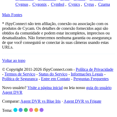
Cygnus
,
Cygonix
,
Cymbol
,
Cynics
,
Cyrus
,
Czarna
Mais Fontes
* iSpyConnect não tem afiliação, conexão ou associação com os
produtos de Cycam. Os detalhes de conexão fornecidos aqui são
obtidos da comunidade e podem estar incompletos, imprecisos ou
desatualizados. Não fornecemos nenhuma garantia ou assegurança
de que você conseguirá se conectar às suas câmeras usando estas
URLs.
Voltar ao topo
© Copyright 2011-2026 iSpyConnect.com -
Política de Privacidade
-
Termos de Serviço
-
Status do Serviço
-
Informações Legais
-
Política de Segurança
-
Entre em Contato
-
Perguntas Frequentes
Novo usuário?
Visite a página inicial
ou leia nosso
guia do usuário
Agent DVR
Comparar:
Agent DVR vs Blue Iris
·
Agent DVR vs Frigate
Tema: