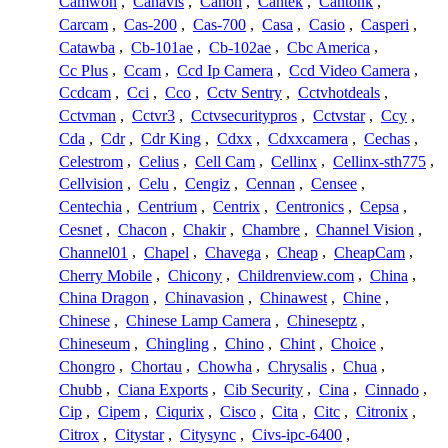
Camwon
,
Canavis
,
Canon
,
Cantek
,
Cantonk
,
Carcam
,
Cas-200
,
Cas-700
,
Casa
,
Casio
,
Casperi
,
Catawba
,
Cb-101ae
,
Cb-102ae
,
Cbc America
,
Cc Plus
,
Ccam
,
Ccd Ip Camera
,
Ccd Video Camera
,
Ccdcam
,
Cci
,
Cco
,
Cctv Sentry
,
Cctvhotdeals
,
Cctvman
,
Cctvr3
,
Cctvsecuritypros
,
Cctvstar
,
Ccy
,
Cda
,
Cdr
,
Cdr King
,
Cdxx
,
Cdxxcamera
,
Cechas
,
Celestrom
,
Celius
,
Cell Cam
,
Cellinx
,
Cellinx-sth775
,
Cellvision
,
Celu
,
Cengiz
,
Cennan
,
Censee
,
Centechia
,
Centrium
,
Centrix
,
Centronics
,
Cepsa
,
Cesnet
,
Chacon
,
Chakir
,
Chambre
,
Channel Vision
,
Channel01
,
Chapel
,
Chavega
,
Cheap
,
CheapCam
,
Cherry Mobile
,
Chicony
,
Childrenview.com
,
China
,
China Dragon
,
Chinavasion
,
Chinawest
,
Chine
,
Chinese
,
Chinese Lamp Camera
,
Chineseptz
,
Chineseum
,
Chingling
,
Chino
,
Chint
,
Choice
,
Chongro
,
Chortau
,
Chowha
,
Chrysalis
,
Chua
,
Chubb
,
Ciana Exports
,
Cib Security
,
Cina
,
Cinnado
,
Cip
,
Cipem
,
Ciqurix
,
Cisco
,
Cita
,
Citc
,
Citronix
,
Citrox
,
Citystar
,
Citysync
,
Civs-ipc-6400
,