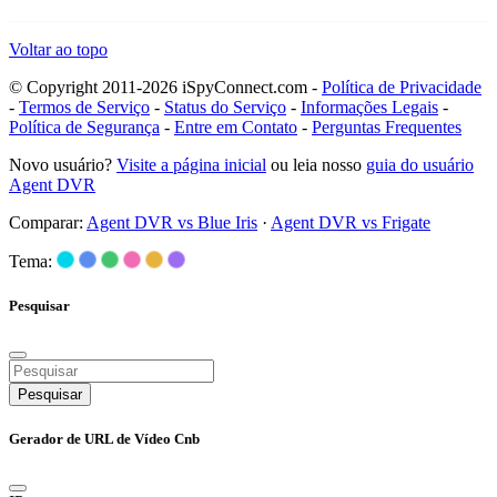
Voltar ao topo
© Copyright 2011-2026 iSpyConnect.com -
Política de Privacidade
-
Termos de Serviço
-
Status do Serviço
-
Informações Legais
-
Política de Segurança
-
Entre em Contato
-
Perguntas Frequentes
Novo usuário?
Visite a página inicial
ou leia nosso
guia do usuário
Agent DVR
Comparar:
Agent DVR vs Blue Iris
·
Agent DVR vs Frigate
Tema:
Pesquisar
Pesquisar
Gerador de URL de Vídeo Cnb