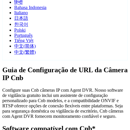
हिन्दी
Bahasa Indonesia
Italiano
日本語
한국어
Polski
Português
Tiếng Việt
中文(简体)
中文(繁體)
Guia de Configuração de URL da Câmera
IP Cnb
Configure suas Cnb câmeras IP com Agent DVR. Nosso software
de vigilância gratuito inclui um assistente de configuração
personalizado para Cnb modelos, e a compatibilidade ONVIF e
RTSP oferece opções de conexão flexíveis entre plataformas. Seja
para segurança doméstica ou vigilância de escritório, Cnb câmeras
com Agent DVR fornecem monitoramento confiável e seguro.
Software compatível com Cnb*