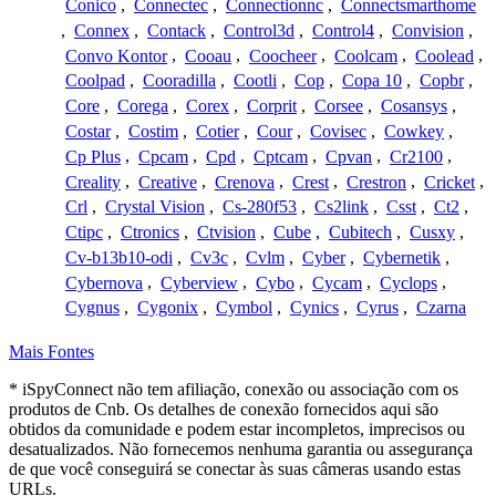
Conico
,
Connectec
,
Connectionnc
,
Connectsmarthome
,
Connex
,
Contack
,
Control3d
,
Control4
,
Convision
,
Convo Kontor
,
Cooau
,
Coocheer
,
Coolcam
,
Coolead
,
Coolpad
,
Cooradilla
,
Cootli
,
Cop
,
Copa 10
,
Copbr
,
Core
,
Corega
,
Corex
,
Corprit
,
Corsee
,
Cosansys
,
Costar
,
Costim
,
Cotier
,
Cour
,
Covisec
,
Cowkey
,
Cp Plus
,
Cpcam
,
Cpd
,
Cptcam
,
Cpvan
,
Cr2100
,
Creality
,
Creative
,
Crenova
,
Crest
,
Crestron
,
Cricket
,
Crl
,
Crystal Vision
,
Cs-280f53
,
Cs2link
,
Csst
,
Ct2
,
Ctipc
,
Ctronics
,
Ctvision
,
Cube
,
Cubitech
,
Cusxy
,
Cv-b13b10-odi
,
Cv3c
,
Cvlm
,
Cyber
,
Cybernetik
,
Cybernova
,
Cyberview
,
Cybo
,
Cycam
,
Cyclops
,
Cygnus
,
Cygonix
,
Cymbol
,
Cynics
,
Cyrus
,
Czarna
Mais Fontes
* iSpyConnect não tem afiliação, conexão ou associação com os
produtos de Cnb. Os detalhes de conexão fornecidos aqui são
obtidos da comunidade e podem estar incompletos, imprecisos ou
desatualizados. Não fornecemos nenhuma garantia ou assegurança
de que você conseguirá se conectar às suas câmeras usando estas
URLs.