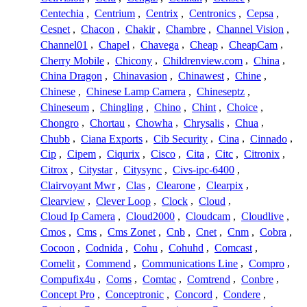
Centechia
,
Centrium
,
Centrix
,
Centronics
,
Cepsa
,
Cesnet
,
Chacon
,
Chakir
,
Chambre
,
Channel Vision
,
Channel01
,
Chapel
,
Chavega
,
Cheap
,
CheapCam
,
Cherry Mobile
,
Chicony
,
Childrenview.com
,
China
,
China Dragon
,
Chinavasion
,
Chinawest
,
Chine
,
Chinese
,
Chinese Lamp Camera
,
Chineseptz
,
Chineseum
,
Chingling
,
Chino
,
Chint
,
Choice
,
Chongro
,
Chortau
,
Chowha
,
Chrysalis
,
Chua
,
Chubb
,
Ciana Exports
,
Cib Security
,
Cina
,
Cinnado
,
Cip
,
Cipem
,
Ciqurix
,
Cisco
,
Cita
,
Citc
,
Citronix
,
Citrox
,
Citystar
,
Citysync
,
Civs-ipc-6400
,
Clairvoyant Mwr
,
Clas
,
Clearone
,
Clearpix
,
Clearview
,
Clever Loop
,
Clock
,
Cloud
,
Cloud Ip Camera
,
Cloud2000
,
Cloudcam
,
Cloudlive
,
Cmos
,
Cms
,
Cms Zonet
,
Cnb
,
Cnet
,
Cnm
,
Cobra
,
Cocoon
,
Codnida
,
Cohu
,
Cohuhd
,
Comcast
,
Comelit
,
Commend
,
Communications Line
,
Compro
,
Compufix4u
,
Coms
,
Comtac
,
Comtrend
,
Conbre
,
Concept Pro
,
Conceptronic
,
Concord
,
Condere
,