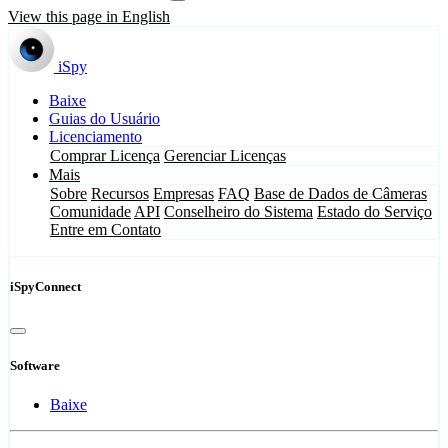
View this page in English
iSpy
Baixe
Guias do Usuário
Licenciamento
Comprar Licença
Gerenciar Licenças
Mais
Sobre
Recursos
Empresas
FAQ
Base de Dados de Câmeras
Comunidade
API
Conselheiro do Sistema
Estado do Serviço
Entre em Contato
iSpyConnect
Software
Baixe