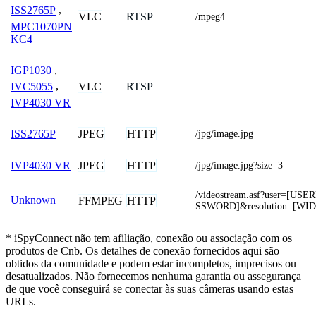
ISS2765P
,
VLC
RTSP
/mpeg4
MPC1070PN
KC4
IGP1030
,
VLC
RTSP
IVC5055
,
IVP4030 VR
JPEG
HTTP
ISS2765P
/jpg/image.jpg
JPEG
HTTP
IVP4030 VR
/jpg/image.jpg?size=3
/videostream.asf?user=[U
Unknown
FFMPEG
HTTP
SSWORD]&resolution=[WI
* iSpyConnect não tem afiliação, conexão ou associação com os
produtos de Cnb. Os detalhes de conexão fornecidos aqui são
obtidos da comunidade e podem estar incompletos, imprecisos ou
desatualizados. Não fornecemos nenhuma garantia ou assegurança
de que você conseguirá se conectar às suas câmeras usando estas
URLs.