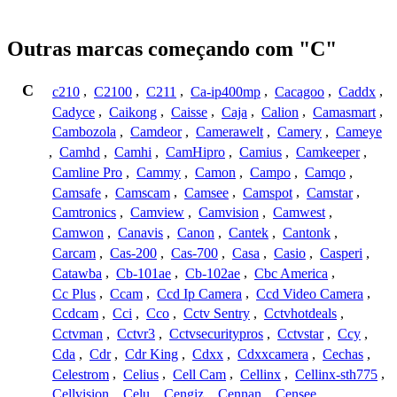
Outras marcas começando com "C"
C
c210
,
C2100
,
C211
,
Ca-ip400mp
,
Cacagoo
,
Caddx
,
Cadyce
,
Caikong
,
Caisse
,
Caja
,
Calion
,
Camasmart
,
Cambozola
,
Camdeor
,
Camerawelt
,
Camery
,
Cameye
,
Camhd
,
Camhi
,
CamHipro
,
Camius
,
Camkeeper
,
Camline Pro
,
Cammy
,
Camon
,
Campo
,
Camqo
,
Camsafe
,
Camscam
,
Camsee
,
Camspot
,
Camstar
,
Camtronics
,
Camview
,
Camvision
,
Camwest
,
Camwon
,
Canavis
,
Canon
,
Cantek
,
Cantonk
,
Carcam
,
Cas-200
,
Cas-700
,
Casa
,
Casio
,
Casperi
,
Catawba
,
Cb-101ae
,
Cb-102ae
,
Cbc America
,
Cc Plus
,
Ccam
,
Ccd Ip Camera
,
Ccd Video Camera
,
Ccdcam
,
Cci
,
Cco
,
Cctv Sentry
,
Cctvhotdeals
,
Cctvman
,
Cctvr3
,
Cctvsecuritypros
,
Cctvstar
,
Ccy
,
Cda
,
Cdr
,
Cdr King
,
Cdxx
,
Cdxxcamera
,
Cechas
,
Celestrom
,
Celius
,
Cell Cam
,
Cellinx
,
Cellinx-sth775
,
Cellvision
,
Celu
,
Cengiz
,
Cennan
,
Censee
,