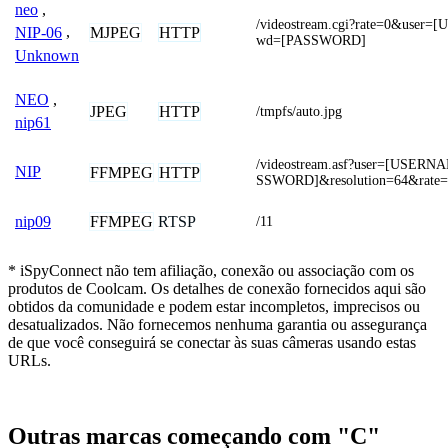
neo
,
/videostream.cgi?rate=0&use
MJPEG
HTTP
NIP-06
,
wd=[PASSWORD]
Unknown
NEO
,
JPEG
HTTP
/tmpfs/auto.jpg
nip61
/videostream.asf?user=[USER
NIP
FFMPEG
HTTP
SSWORD]&resolution=64&rate=
FFMPEG
RTSP
nip09
/11
* iSpyConnect não tem afiliação, conexão ou associação com os
produtos de Coolcam. Os detalhes de conexão fornecidos aqui são
obtidos da comunidade e podem estar incompletos, imprecisos ou
desatualizados. Não fornecemos nenhuma garantia ou assegurança
de que você conseguirá se conectar às suas câmeras usando estas
URLs.
Outras marcas começando com "C"