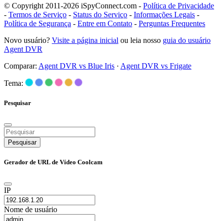
© Copyright 2011-2026 iSpyConnect.com -
Política de Privacidade
-
Termos de Serviço
-
Status do Serviço
-
Informações Legais
-
Política de Segurança
-
Entre em Contato
-
Perguntas Frequentes
Novo usuário?
Visite a página inicial
ou leia nosso
guia do usuário
Agent DVR
Comparar:
Agent DVR vs Blue Iris
·
Agent DVR vs Frigate
Tema:
Pesquisar
Pesquisar
Gerador de URL de Vídeo Coolcam
IP
Nome de usuário