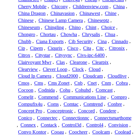
Cherry Mobile
,
Chicony
,
Childrenview.com
,
China
,
China Dragon
,
Chinavasion
,
Chinawest
,
Chine
,
Chinese
,
Chinese Lamp Camera
,
Chineseptz
,
Chineseum
,
Chingling
,
Chino
,
Chint
,
Choice
,
Chongro
,
Chortau
,
Chowha
,
Chrysalis
,
Chua
,
Chubb
,
Ciana Exports
,
Cib Security
,
Cina
,
Cinnado
,
Cip
,
Cipem
,
Ciqurix
,
Cisco
,
Cita
,
Citc
,
Citronix
,
Citrox
,
Citystar
,
Citysync
,
Civs-ipc-6400
,
Clairvoyant Mwr
,
Clas
,
Clearone
,
Clearpix
,
Clearview
,
Clever Loop
,
Clock
,
Cloud
,
Cloud Ip Camera
,
Cloud2000
,
Cloudcam
,
Cloudlive
,
Cmos
,
Cms
,
Cms Zonet
,
Cnb
,
Cnet
,
Cnm
,
Cobra
,
Cocoon
,
Codnida
,
Cohu
,
Cohuhd
,
Comcast
,
Comelit
,
Commend
,
Communications Line
,
Compro
,
Compufix4u
,
Coms
,
Comtac
,
Comtrend
,
Conbre
,
Concept Pro
,
Conceptronic
,
Concord
,
Condere
,
Conico
,
Connectec
,
Connectionnc
,
Connectsmarthome
,
Connex
,
Contack
,
Control3d
,
Control4
,
Convision
,
Convo Kontor
,
Cooau
,
Coocheer
,
Coolcam
,
Coolead
,