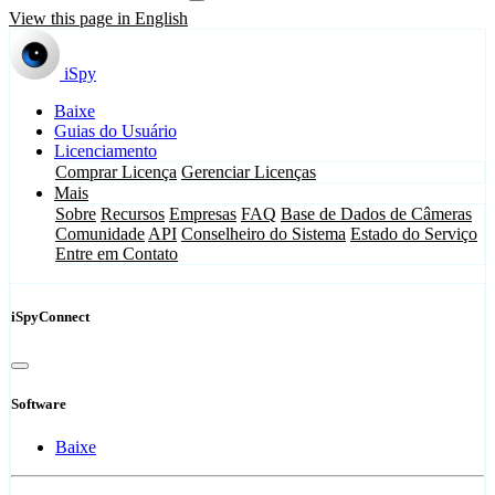
View this page in English
iSpy
Baixe
Guias do Usuário
Licenciamento
Comprar Licença
Gerenciar Licenças
Mais
Sobre
Recursos
Empresas
FAQ
Base de Dados de Câmeras
Comunidade
API
Conselheiro do Sistema
Estado do Serviço
Entre em Contato
iSpyConnect
Software
Baixe