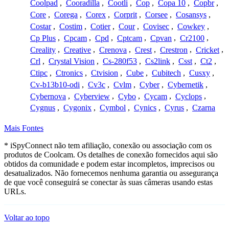
Coolpad
,
Cooradilla
,
Cootli
,
Cop
,
Copa 10
,
Copbr
,
Core
,
Corega
,
Corex
,
Corprit
,
Corsee
,
Cosansys
,
Costar
,
Costim
,
Cotier
,
Cour
,
Covisec
,
Cowkey
,
Cp Plus
,
Cpcam
,
Cpd
,
Cptcam
,
Cpvan
,
Cr2100
,
Creality
,
Creative
,
Crenova
,
Crest
,
Crestron
,
Cricket
,
Crl
,
Crystal Vision
,
Cs-280f53
,
Cs2link
,
Csst
,
Ct2
,
Ctipc
,
Ctronics
,
Ctvision
,
Cube
,
Cubitech
,
Cusxy
,
Cv-b13b10-odi
,
Cv3c
,
Cvlm
,
Cyber
,
Cybernetik
,
Cybernova
,
Cyberview
,
Cybo
,
Cycam
,
Cyclops
,
Cygnus
,
Cygonix
,
Cymbol
,
Cynics
,
Cyrus
,
Czarna
Mais Fontes
* iSpyConnect não tem afiliação, conexão ou associação com os
produtos de Coolcam. Os detalhes de conexão fornecidos aqui são
obtidos da comunidade e podem estar incompletos, imprecisos ou
desatualizados. Não fornecemos nenhuma garantia ou assegurança
de que você conseguirá se conectar às suas câmeras usando estas
URLs.
Voltar ao topo