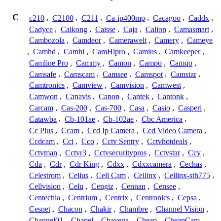
C
c210
,
C2100
,
C211
,
Ca-ip400mp
,
Cacagoo
,
Caddx
,
Cadyce
,
Caikong
,
Caisse
,
Caja
,
Calion
,
Camasmart
,
Cambozola
,
Camdeor
,
Camerawelt
,
Camery
,
Cameye
,
Camhd
,
Camhi
,
CamHipro
,
Camius
,
Camkeeper
,
Camline Pro
,
Cammy
,
Camon
,
Campo
,
Camqo
,
Camsafe
,
Camscam
,
Camsee
,
Camspot
,
Camstar
,
Camtronics
,
Camview
,
Camvision
,
Camwest
,
Camwon
,
Canavis
,
Canon
,
Cantek
,
Cantonk
,
Carcam
,
Cas-200
,
Cas-700
,
Casa
,
Casio
,
Casperi
,
Catawba
,
Cb-101ae
,
Cb-102ae
,
Cbc America
,
Cc Plus
,
Ccam
,
Ccd Ip Camera
,
Ccd Video Camera
,
Ccdcam
,
Cci
,
Cco
,
Cctv Sentry
,
Cctvhotdeals
,
Cctvman
,
Cctvr3
,
Cctvsecuritypros
,
Cctvstar
,
Ccy
,
Cda
,
Cdr
,
Cdr King
,
Cdxx
,
Cdxxcamera
,
Cechas
,
Celestrom
,
Celius
,
Cell Cam
,
Cellinx
,
Cellinx-sth775
,
Cellvision
,
Celu
,
Cengiz
,
Cennan
,
Censee
,
Centechia
,
Centrium
,
Centrix
,
Centronics
,
Cepsa
,
Cesnet
,
Chacon
,
Chakir
,
Chambre
,
Channel Vision
,
Channel01
,
Chapel
,
Chavega
,
Cheap
,
CheapCam
,