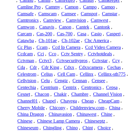
,
Camhd
,
Camhi
,
CamHipro
,
Camius
,
Camkeeper
,
Camline Pro
,
Cammy
,
Camon
,
Campo
,
Camqo
,
Camsafe
,
Camscam
,
Camsee
,
Camspot
,
Camstar
,
Camtronics
,
Camview
,
Camvision
,
Camwest
,
Camwon
,
Canavis
,
Canon
,
Cantek
,
Cantonk
,
Carcam
,
Cas-200
,
Cas-700
,
Casa
,
Casio
,
Casperi
,
Catawba
,
Cb-101ae
,
Cb-102ae
,
Cbc America
,
Cc Plus
,
Ccam
,
Ccd Ip Camera
,
Ccd Video Camera
,
Ccdcam
,
Cci
,
Cco
,
Cctv Sentry
,
Cctvhotdeals
,
Cctvman
,
Cctvr3
,
Cctvsecuritypros
,
Cctvstar
,
Ccy
,
Cda
,
Cdr
,
Cdr King
,
Cdxx
,
Cdxxcamera
,
Cechas
,
Celestrom
,
Celius
,
Cell Cam
,
Cellinx
,
Cellinx-sth775
,
Cellvision
,
Celu
,
Cengiz
,
Cennan
,
Censee
,
Centechia
,
Centrium
,
Centrix
,
Centronics
,
Cepsa
,
Cesnet
,
Chacon
,
Chakir
,
Chambre
,
Channel Vision
,
Channel01
,
Chapel
,
Chavega
,
Cheap
,
CheapCam
,
Cherry Mobile
,
Chicony
,
Childrenview.com
,
China
,
China Dragon
,
Chinavasion
,
Chinawest
,
Chine
,
Chinese
,
Chinese Lamp Camera
,
Chineseptz
,
Chineseum
,
Chingling
,
Chino
,
Chint
,
Choice
,