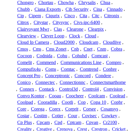
Chongro
,
Chortau
,
Chowha
,
Chrysalis
,
Chua
,
Chubb
,
Ciana Exports
,
Cib Security
,
Cina
,
Cinnado
,
Cip
,
Cipem
,
Ciqurix
,
Cisco
,
Cita
,
Citc
,
Citronix
,
Citrox
,
Citystar
,
Citysync
,
Civs-ipc-6400
,
Clairvoyant Mwr
,
Clas
,
Clearone
,
Clearpix
,
Clearview
,
Clever Loop
,
Clock
,
Cloud
,
Cloud Ip Camera
,
Cloud2000
,
Cloudcam
,
Cloudlive
,
Cmos
,
Cms
,
Cms Zonet
,
Cnb
,
Cnet
,
Cnm
,
Cobra
,
Cocoon
,
Codnida
,
Cohu
,
Cohuhd
,
Comcast
,
Comelit
,
Commend
,
Communications Line
,
Compro
,
Compufix4u
,
Coms
,
Comtac
,
Comtrend
,
Conbre
,
Concept Pro
,
Conceptronic
,
Concord
,
Condere
,
Conico
,
Connectec
,
Connectionnc
,
Connectsmarthome
,
Connex
,
Contack
,
Control3d
,
Control4
,
Convision
,
Convo Kontor
,
Cooau
,
Coocheer
,
Coolcam
,
Coolead
,
Coolpad
,
Cooradilla
,
Cootli
,
Cop
,
Copa 10
,
Copbr
,
Core
,
Corega
,
Corex
,
Corprit
,
Corsee
,
Cosansys
,
Costar
,
Costim
,
Cotier
,
Cour
,
Covisec
,
Cowkey
,
Cp Plus
,
Cpcam
,
Cpd
,
Cptcam
,
Cpvan
,
Cr2100
,
Creality
,
Creative
,
Crenova
,
Crest
,
Crestron
,
Cricket
,