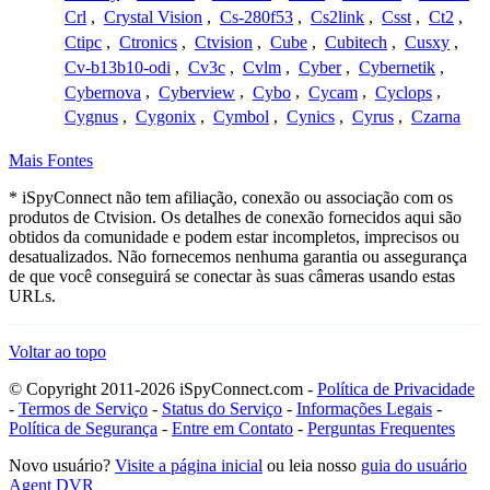
Crl
,
Crystal Vision
,
Cs-280f53
,
Cs2link
,
Csst
,
Ct2
,
Ctipc
,
Ctronics
,
Ctvision
,
Cube
,
Cubitech
,
Cusxy
,
Cv-b13b10-odi
,
Cv3c
,
Cvlm
,
Cyber
,
Cybernetik
,
Cybernova
,
Cyberview
,
Cybo
,
Cycam
,
Cyclops
,
Cygnus
,
Cygonix
,
Cymbol
,
Cynics
,
Cyrus
,
Czarna
Mais Fontes
* iSpyConnect não tem afiliação, conexão ou associação com os
produtos de Ctvision. Os detalhes de conexão fornecidos aqui são
obtidos da comunidade e podem estar incompletos, imprecisos ou
desatualizados. Não fornecemos nenhuma garantia ou assegurança
de que você conseguirá se conectar às suas câmeras usando estas
URLs.
Voltar ao topo
© Copyright 2011-2026 iSpyConnect.com -
Política de Privacidade
-
Termos de Serviço
-
Status do Serviço
-
Informações Legais
-
Política de Segurança
-
Entre em Contato
-
Perguntas Frequentes
Novo usuário?
Visite a página inicial
ou leia nosso
guia do usuário
Agent DVR