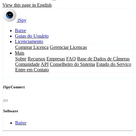
View this page in English
iSpy
Baixe
Guias do Usuário
Licenciamento
Comprar Licença
Gerenciar Licenças
Mais
Sobre
Recursos
Empresas
FAQ
Base de Dados de Câmeras
Comunidade
API
Conselheiro do Sistema
Estado do Serviço
Entre em Contato
iSpyConnect
Software
Baixe