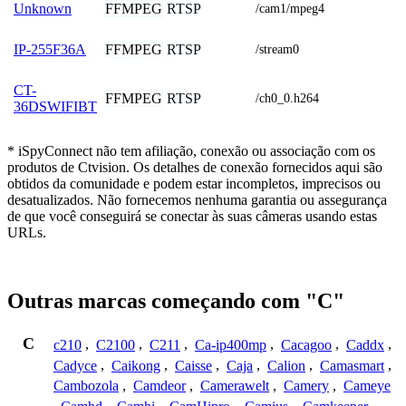
FFMPEG
RTSP
Unknown
/cam1/mpeg4
FFMPEG
RTSP
IP-255F36A
/stream0
CT-
FFMPEG
RTSP
/ch0_0.h264
36DSWIFIBT
* iSpyConnect não tem afiliação, conexão ou associação com os
produtos de Ctvision. Os detalhes de conexão fornecidos aqui são
obtidos da comunidade e podem estar incompletos, imprecisos ou
desatualizados. Não fornecemos nenhuma garantia ou assegurança
de que você conseguirá se conectar às suas câmeras usando estas
URLs.
Outras marcas começando com "C"
C
c210
,
C2100
,
C211
,
Ca-ip400mp
,
Cacagoo
,
Caddx
,
Cadyce
,
Caikong
,
Caisse
,
Caja
,
Calion
,
Camasmart
,
Cambozola
,
Camdeor
,
Camerawelt
,
Camery
,
Cameye