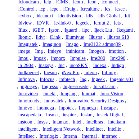
Icloudcam
,
Iclp
,
iCMS
,
Icom
,
Icon
,
iconnect
,
iControl
,
icp
,
icpe
,
iCraig
,
Icrealtime
,
Ics
,
icsee
,
icybox
,
ideanext
,
Identivision
,
Idis
,
Idis Global
,
Idt
,
Idview
,
iDVR
,
Ie-link-0
,
Iegeek
,
Iernut 2
,
Iets
,
Iflux
,
iGET
,
Igson
,
Iguard
,
iipc
,
Ijack Liu
,
Ikegami
,
Ikonic
,
Ildvr
,
iLink
,
Illumivue
,
Illustra
,
illustra 610
,
Imagiatek
,
Imaginon
,
Imago
,
Ime3122-admnq39
,
imege
,
Img
,
Imieye
,
iminicam
,
Imogen
,
imotion
,
Imou
,
Impax
,
Imporx
,
Impulse
,
Ims200
,
Imx290
,
in-2904
,
Inaxsys
,
Inc
,
incoSKY
,
Indexa
,
Indigo
,
Indkoersel
,
Inesun
,
iNextPro
,
infeon
,
Infinity
,
Infinova
,
Infocus
,
infotech
,
Ing
,
Ingeek
,
Ingenic-v01
,
ingrasys
,
Ingresso
,
Ingressosede
,
Inisoft-cam
,
Inkovideo
,
Innekt
,
Inngang
,
Innmat
,
Inno Vision
,
Innotrends
,
Innovatek
,
Innovative Security Designs
,
Innovo
,
inomega
,
Inpotek
,
Inqmega
,
Inscape
,
inscapedata
,
Insma
,
inspire
,
Instar
,
Instek Digital
,
insteon
,
Insys
,
Intamac
,
intel
,
Intelbras
,
Intelkam
,
intelligent
,
Intelligent Network
,
Intellinet
,
Intellio
,
Intellsec
,
Interlogix
,
Interna
,
Internal
,
internec
,