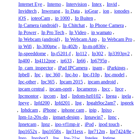
Internet Eye
,
Interno
,
Intervision
,
Intex
,
Invid
,
Invidtech
,
Inwerang
,
Io Data
,
ioGear
,
ion
,
ionodes
,
iOS
,
ioteoCam
,
ip 1000
,
Ip Buiten
,
Ip Camera (android)
,
Ip Chitchat
,
Ip Phone Camera
,
Ip Power
,
Ip Pro Tech
,
Ip Video
,
ip wamato
,
Ip Webcam (android)
,
Ip Webcam App
,
Ip Webcam Pro
,
ip Wifi
,
Ip-300ptw
,
Ip-402b
,
Ip-m-p836v
,
Ip-speeddome
,
Ip-t5201-f
,
Ip112
,
Ip302
,
Ip3393pv2
,
Ip400
,
Ip4112poe
,
ip633
,
Ip66
,
Ip6795p
,
Ip_cam_inspector
,
iPad IPCamera
,
ipam
,
iParkings
,
Ipbell
,
Ipc
,
ipc 360
,
Ipc-bo
,
Ipc-f10p
,
Ipc-model
,
Ipc-other
,
Ipc365
,
Ipcam 2015
,
ipcam android
,
ipcam central
,
ipcam-oprit
,
Ipcameros
,
Ipcc
,
Ipce
,
Ipcmontor
,
ipcom
,
Ipd
,
Ipdom-hz0102
,
Ipega
,
ipela
,
Ipeye
,
Ipfd200
,
Ipfd201
,
Ipg
,
Ipgah9oc2am7
,
ipgeek
,
Iphdcam
,
iPhone
,
iphone cam
,
ipip
,
Ipixo
,
Ipm-1z-20x-dn
,
ipmart-design
,
Ipnawin7
,
Ipnc
,
Ipnetcam
,
Ipnz
,
ipo-vf1mp-ir
,
iPod
,
ipod touch
,
Ipq1652x
,
Ipq1658x
,
Ipr31esx
,
Ipr712m
,
Ipr7424/8e
,
Ipro
,
Iprobot3
,
Ips
,
Ips-21w
,
Ipteles
,
Iptime
,