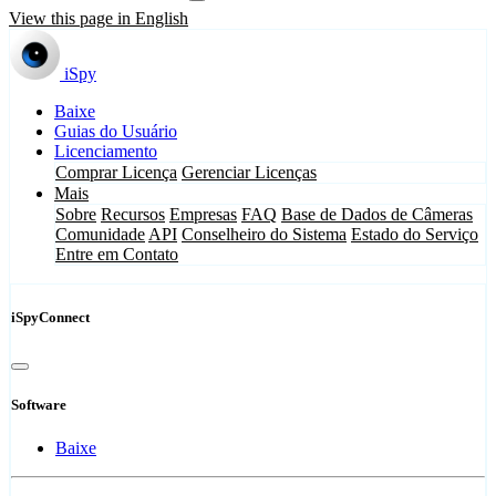
View this page in English
iSpy
Baixe
Guias do Usuário
Licenciamento
Comprar Licença
Gerenciar Licenças
Mais
Sobre
Recursos
Empresas
FAQ
Base de Dados de Câmeras
Comunidade
API
Conselheiro do Sistema
Estado do Serviço
Entre em Contato
iSpyConnect
Software
Baixe