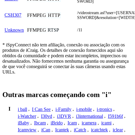
SWORD]
/videostream.asf?user=[USER
CSH307
FFMPEG
HTTP
SSWORD]&resolution=[WIDTH
FFMPEG
RTSP
Unknown
/11
* iSpyConnect não tem afiliação, conexão ou associação com os
produtos de iCraig. Os detalhes de conexão fornecidos aqui são
obtidos da comunidade e podem estar incompletos, imprecisos ou
desatualizados. Não fornecemos nenhuma garantia ou assegurança
de que você conseguirá se conectar às suas câmeras usando estas
URLs.
Outras marcas começando com "i"
I
i ball
,
I Can See
,
i-Family
,
i-mobile
,
i-tronics
,
i-Watcher
,
I30vd
,
i3DVR
,
i3international
,
I591b6f
,
iBaby
,
Ibcam
,
iBrido
,
Icam
,
icamera
,
icami
,
Icamview
,
iCan
,
Icantek
,
iCatch
,
icatchtek
,
iclear
,