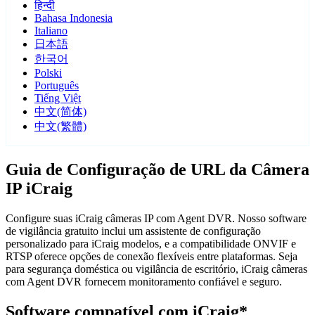
हिन्दी
Bahasa Indonesia
Italiano
日本語
한국어
Polski
Português
Tiếng Việt
中文(简体)
中文(繁體)
Guia de Configuração de URL da Câmera
IP iCraig
Configure suas iCraig câmeras IP com Agent DVR. Nosso software
de vigilância gratuito inclui um assistente de configuração
personalizado para iCraig modelos, e a compatibilidade ONVIF e
RTSP oferece opções de conexão flexíveis entre plataformas. Seja
para segurança doméstica ou vigilância de escritório, iCraig câmeras
com Agent DVR fornecem monitoramento confiável e seguro.
Software compatível com iCraig*