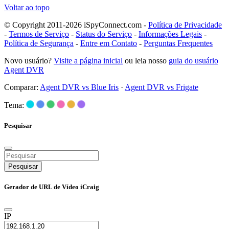
Voltar ao topo
© Copyright 2011-2026 iSpyConnect.com -
Política de Privacidade
-
Termos de Serviço
-
Status do Serviço
-
Informações Legais
-
Política de Segurança
-
Entre em Contato
-
Perguntas Frequentes
Novo usuário?
Visite a página inicial
ou leia nosso
guia do usuário
Agent DVR
Comparar:
Agent DVR vs Blue Iris
·
Agent DVR vs Frigate
Tema:
Pesquisar
Pesquisar
Gerador de URL de Vídeo iCraig
IP