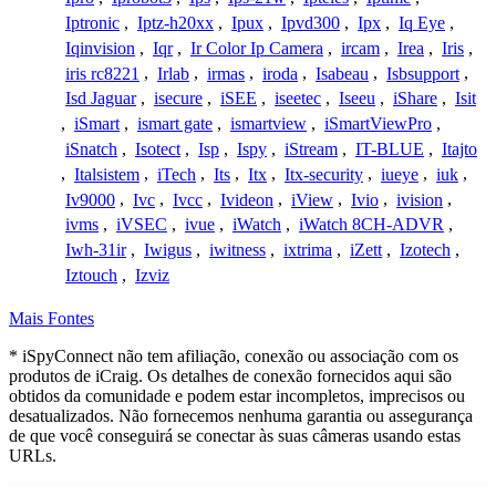
Iptronic
,
Iptz-h20xx
,
Ipux
,
Ipvd300
,
Ipx
,
Iq Eye
,
Iqinvision
,
Iqr
,
Ir Color Ip Camera
,
ircam
,
Irea
,
Iris
,
iris rc8221
,
Irlab
,
irmas
,
iroda
,
Isabeau
,
Isbsupport
,
Isd Jaguar
,
isecure
,
iSEE
,
iseetec
,
Iseeu
,
iShare
,
Isit
,
iSmart
,
ismart gate
,
ismartview
,
iSmartViewPro
,
iSnatch
,
Isotect
,
Isp
,
Ispy
,
iStream
,
IT-BLUE
,
Itajto
,
Italsistem
,
iTech
,
Its
,
Itx
,
Itx-security
,
iueye
,
iuk
,
Iv9000
,
Ivc
,
Ivcc
,
Ivideon
,
iView
,
Ivio
,
ivision
,
ivms
,
iVSEC
,
ivue
,
iWatch
,
iWatch 8CH-ADVR
,
Iwh-31ir
,
Iwigus
,
iwitness
,
ixtrima
,
iZett
,
Izotech
,
Iztouch
,
Izviz
Mais Fontes
* iSpyConnect não tem afiliação, conexão ou associação com os
produtos de iCraig. Os detalhes de conexão fornecidos aqui são
obtidos da comunidade e podem estar incompletos, imprecisos ou
desatualizados. Não fornecemos nenhuma garantia ou assegurança
de que você conseguirá se conectar às suas câmeras usando estas
URLs.