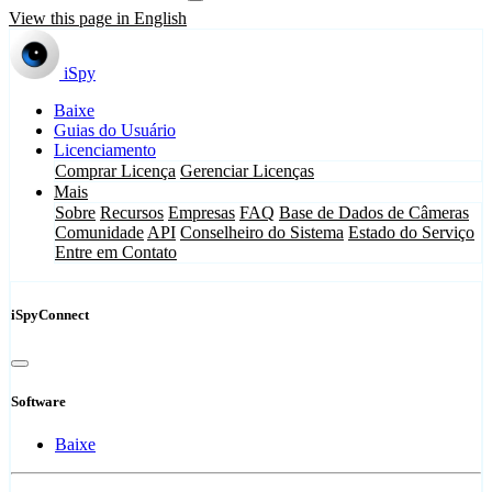
View this page in English
iSpy
Baixe
Guias do Usuário
Licenciamento
Comprar Licença
Gerenciar Licenças
Mais
Sobre
Recursos
Empresas
FAQ
Base de Dados de Câmeras
Comunidade
API
Conselheiro do Sistema
Estado do Serviço
Entre em Contato
iSpyConnect
Software
Baixe