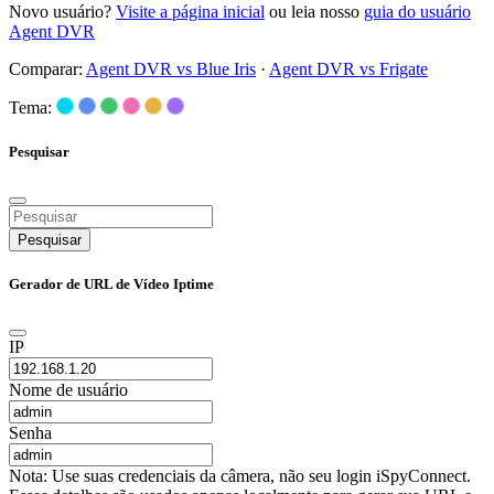
Novo usuário?
Visite a página inicial
ou leia nosso
guia do usuário
Agent DVR
Comparar:
Agent DVR vs Blue Iris
·
Agent DVR vs Frigate
Tema:
Pesquisar
Pesquisar
Gerador de URL de Vídeo Iptime
IP
Nome de usuário
Senha
Nota: Use suas credenciais da câmera, não seu login iSpyConnect.