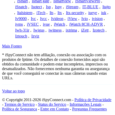
,
iSmart
,
ismart gate
,
ismartview
,
iSmartViewPro
,
iSnatch
,
Isotect
,
Isp
,
Ispy
,
iStream
,
IT-BLUE
,
Itajto
,
Italsistem
,
iTech
,
Its
,
Itx
,
Itx-security
,
iueye
,
iuk
,
Iv9000
,
Ivc
,
Ivcc
,
Ivideon
,
iView
,
Ivio
,
ivision
,
ivms
,
iVSEC
,
ivue
,
iWatch
,
iWatch 8CH-ADVR
,
Iwh-31ir
,
Iwigus
,
iwitness
,
ixtrima
,
iZett
,
Izotech
,
Iztouch
,
Izviz
Mais Fontes
* iSpyConnect não tem afiliação, conexão ou associação com os
produtos de Iptime. Os detalhes de conexão fornecidos aqui são
obtidos da comunidade e podem estar incompletos, imprecisos ou
desatualizados. Não fornecemos nenhuma garantia ou assegurança
de que você conseguirá se conectar às suas câmeras usando estas
URLs.
Voltar ao topo
© Copyright 2011-2026 iSpyConnect.com -
Política de Privacidade
-
Termos de Serviço
-
Status do Serviço
-
Informações Legais
-
Política de Segurança
-
Entre em Contato
-
Perguntas Frequentes