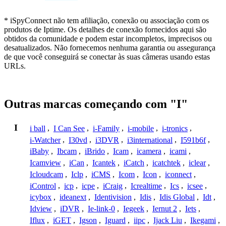
* iSpyConnect não tem afiliação, conexão ou associação com os
produtos de Iptime. Os detalhes de conexão fornecidos aqui são
obtidos da comunidade e podem estar incompletos, imprecisos ou
desatualizados. Não fornecemos nenhuma garantia ou assegurança
de que você conseguirá se conectar às suas câmeras usando estas
URLs.
Outras marcas começando com "I"
I
i ball
,
I Can See
,
i-Family
,
i-mobile
,
i-tronics
,
i-Watcher
,
I30vd
,
i3DVR
,
i3international
,
I591b6f
,
iBaby
,
Ibcam
,
iBrido
,
Icam
,
icamera
,
icami
,
Icamview
,
iCan
,
Icantek
,
iCatch
,
icatchtek
,
iclear
,
Icloudcam
,
Iclp
,
iCMS
,
Icom
,
Icon
,
iconnect
,
iControl
,
icp
,
icpe
,
iCraig
,
Icrealtime
,
Ics
,
icsee
,
icybox
,
ideanext
,
Identivision
,
Idis
,
Idis Global
,
Idt
,
Idview
,
iDVR
,
Ie-link-0
,
Iegeek
,
Iernut 2
,
Iets
,
Iflux
,
iGET
,
Igson
,
Iguard
,
iipc
,
Ijack Liu
,
Ikegami
,