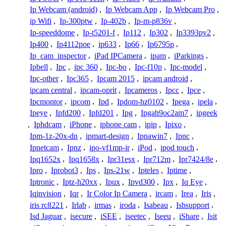
Ip Webcam (android)
,
Ip Webcam App
,
Ip Webcam Pro
,
ip Wifi
,
Ip-300ptw
,
Ip-402b
,
Ip-m-p836v
,
Ip-speeddome
,
Ip-t5201-f
,
Ip112
,
Ip302
,
Ip3393pv2
,
Ip400
,
Ip4112poe
,
ip633
,
Ip66
,
Ip6795p
,
Ip_cam_inspector
,
iPad IPCamera
,
ipam
,
iParkings
,
Ipbell
,
Ipc
,
ipc 360
,
Ipc-bo
,
Ipc-f10p
,
Ipc-model
,
Ipc-other
,
Ipc365
,
Ipcam 2015
,
ipcam android
,
ipcam central
,
ipcam-oprit
,
Ipcameros
,
Ipcc
,
Ipce
,
Ipcmontor
,
ipcom
,
Ipd
,
Ipdom-hz0102
,
Ipega
,
ipela
,
Ipeye
,
Ipfd200
,
Ipfd201
,
Ipg
,
Ipgah9oc2am7
,
ipgeek
,
Iphdcam
,
iPhone
,
iphone cam
,
ipip
,
Ipixo
,
Ipm-1z-20x-dn
,
ipmart-design
,
Ipnawin7
,
Ipnc
,
Ipnetcam
,
Ipnz
,
ipo-vf1mp-ir
,
iPod
,
ipod touch
,
Ipq1652x
,
Ipq1658x
,
Ipr31esx
,
Ipr712m
,
Ipr7424/8e
,
Ipro
,
Iprobot3
,
Ips
,
Ips-21w
,
Ipteles
,
Iptime
,
Iptronic
,
Iptz-h20xx
,
Ipux
,
Ipvd300
,
Ipx
,
Iq Eye
,
Iqinvision
,
Iqr
,
Ir Color Ip Camera
,
ircam
,
Irea
,
Iris
,
iris rc8221
,
Irlab
,
irmas
,
iroda
,
Isabeau
,
Isbsupport
,
Isd Jaguar
,
isecure
,
iSEE
,
iseetec
,
Iseeu
,
iShare
,
Isit