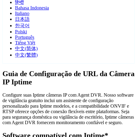
हिन्दी
Bahasa Indonesia
Italiano
日本語
한국어
Polski
Português
Tiếng Việt
中文(简体)
中文(繁體)
Guia de Configuração de URL da Câmera
IP Iptime
Configure suas Iptime câmeras IP com Agent DVR. Nosso software
de vigilância gratuito inclui um assistente de configuração
personalizado para Iptime modelos, e a compatibilidade ONVIF e
RTSP oferece opções de conexão flexíveis entre plataformas. Seja
para segurança doméstica ou vigilância de escritório, Iptime câmeras
com Agent DVR fornecem monitoramento confiável e seguro.
Software compatível com Iptime*