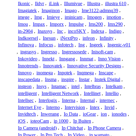
Ikonic
,
Ildvr
,
iLink
,
Illumivue
,
Illustra
,
illustra 610
,
Imagiatek
,
Imaginon
,
Imago
,
Ime3122-admnq39
,
imege
,
Img
,
Imieye
,
iminicam
,
Imogen
,
imotion
,
Imou
,
Impax
,
Imporx
,
Impulse
,
Ims200
,
Imx290
,
in-2904
,
Inaxsys
,
Inc
,
incoSKY
,
Indexa
,
Indigo
,
Indkoersel
,
Inesun
,
iNextPro
,
infeon
,
Infinity
,
Infinova
,
Infocus
,
infotech
,
Ing
,
Ingeek
,
Ingenic-v01
,
ingrasys
,
Ingresso
,
Ingressosede
,
Inisoft-cam
,
Inkovideo
,
Innekt
,
Inngang
,
Innmat
,
Inno Vision
,
Innotrends
,
Innovatek
,
Innovative Security Designs
,
Innovo
,
inomega
,
Inpotek
,
Inqmega
,
Inscape
,
inscapedata
,
Insma
,
inspire
,
Instar
,
Instek Digital
,
insteon
,
Insys
,
Intamac
,
intel
,
Intelbras
,
Intelkam
,
intelligent
,
Intelligent Network
,
Intellinet
,
Intellio
,
Intellsec
,
Interlogix
,
Interna
,
Internal
,
internec
,
Internet Eye
,
Interno
,
Intervision
,
Intex
,
Invid
,
Invidtech
,
Inwerang
,
Io Data
,
ioGear
,
ion
,
ionodes
,
iOS
,
ioteoCam
,
ip 1000
,
Ip Buiten
,
Ip Camera (android)
,
Ip Chitchat
,
Ip Phone Camera
,
Ip Power
,
Ip Pro Tech
,
Ip Video
,
ip wamato
,