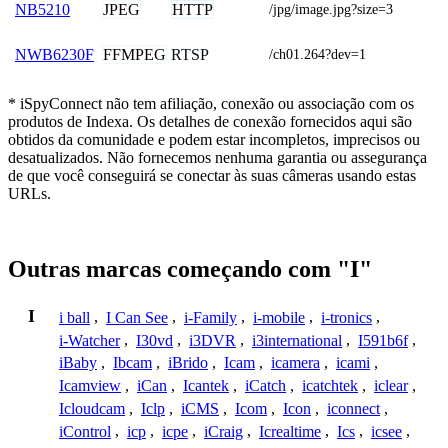
JPEG
HTTP
NB5210
/jpg/image.jpg?size=3
FFMPEG
RTSP
NWB6230F
/ch01.264?dev=1
* iSpyConnect não tem afiliação, conexão ou associação com os
produtos de Indexa. Os detalhes de conexão fornecidos aqui são
obtidos da comunidade e podem estar incompletos, imprecisos ou
desatualizados. Não fornecemos nenhuma garantia ou assegurança
de que você conseguirá se conectar às suas câmeras usando estas
URLs.
Outras marcas começando com "I"
I
i ball
,
I Can See
,
i-Family
,
i-mobile
,
i-tronics
,
i-Watcher
,
I30vd
,
i3DVR
,
i3international
,
I591b6f
,
iBaby
,
Ibcam
,
iBrido
,
Icam
,
icamera
,
icami
,
Icamview
,
iCan
,
Icantek
,
iCatch
,
icatchtek
,
iclear
,
Icloudcam
,
Iclp
,
iCMS
,
Icom
,
Icon
,
iconnect
,
iControl
,
icp
,
icpe
,
iCraig
,
Icrealtime
,
Ics
,
icsee
,