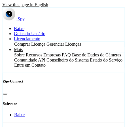
View this page in English
iSpy
Baixe
Guias do Usuário
Licenciamento
Comprar Licença
Gerenciar Licenças
Mais
Sobre
Recursos
Empresas
FAQ
Base de Dados de Câmeras
Comunidade
API
Conselheiro do Sistema
Estado do Serviço
Entre em Contato
iSpyConnect
Software
Baixe