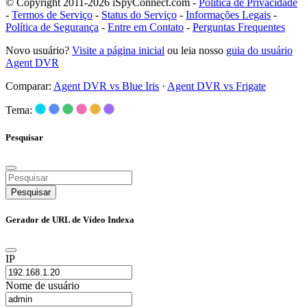
© Copyright 2011-2026 iSpyConnect.com -
Política de Privacidade
-
Termos de Serviço
-
Status do Serviço
-
Informações Legais
-
Política de Segurança
-
Entre em Contato
-
Perguntas Frequentes
Novo usuário?
Visite a página inicial
ou leia nosso
guia do usuário
Agent DVR
Comparar:
Agent DVR vs Blue Iris
·
Agent DVR vs Frigate
Tema:
Pesquisar
Pesquisar
Gerador de URL de Vídeo Indexa
IP
Nome de usuário