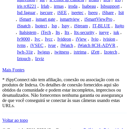
iris rc8221
,
Irlab
,
irmas
,
iroda
,
Isabeau
,
Isbsupport
,
Isd Jaguar
,
isecure
,
iSEE
,
iseetec
,
Iseeu
,
iShare
,
Isit
,
iSmart
,
ismart gate
,
ismartview
,
iSmartViewPro
,
iSnatch
,
Isotect
,
Isp
,
Ispy
,
iStream
,
IT-BLUE
,
Itajto
,
Italsistem
,
iTech
,
Its
,
Itx
,
Itx-security
,
iueye
,
iuk
,
Iv9000
,
Ivc
,
Ivcc
,
Ivideon
,
iView
,
Ivio
,
ivision
,
ivms
,
iVSEC
,
ivue
,
iWatch
,
iWatch 8CH-ADVR
,
Iwh-31ir
,
Iwigus
,
iwitness
,
ixtrima
,
iZett
,
Izotech
,
Iztouch
,
Izviz
Mais Fontes
* iSpyConnect não tem afiliação, conexão ou associação com os
produtos de Indexa. Os detalhes de conexão fornecidos aqui são
obtidos da comunidade e podem estar incompletos, imprecisos ou
desatualizados. Não fornecemos nenhuma garantia ou assegurança
de que você conseguirá se conectar às suas câmeras usando estas
URLs.
Voltar ao topo