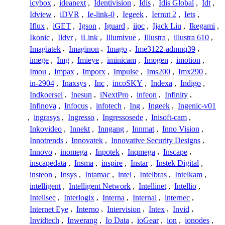
icybox
,
ideanext
,
Identivision
,
Idis
,
Idis Global
,
Idt
,
Idview
,
iDVR
,
Ie-link-0
,
Iegeek
,
Iernut 2
,
Iets
,
Iflux
,
iGET
,
Igson
,
Iguard
,
iipc
,
Ijack Liu
,
Ikegami
,
Ikonic
,
Ildvr
,
iLink
,
Illumivue
,
Illustra
,
illustra 610
,
Imagiatek
,
Imaginon
,
Imago
,
Ime3122-admnq39
,
imege
,
Img
,
Imieye
,
iminicam
,
Imogen
,
imotion
,
Imou
,
Impax
,
Imporx
,
Impulse
,
Ims200
,
Imx290
,
in-2904
,
Inaxsys
,
Inc
,
incoSKY
,
Indexa
,
Indigo
,
Indkoersel
,
Inesun
,
iNextPro
,
infeon
,
Infinity
,
Infinova
,
Infocus
,
infotech
,
Ing
,
Ingeek
,
Ingenic-v01
,
ingrasys
,
Ingresso
,
Ingressosede
,
Inisoft-cam
,
Inkovideo
,
Innekt
,
Inngang
,
Innmat
,
Inno Vision
,
Innotrends
,
Innovatek
,
Innovative Security Designs
,
Innovo
,
inomega
,
Inpotek
,
Inqmega
,
Inscape
,
inscapedata
,
Insma
,
inspire
,
Instar
,
Instek Digital
,
insteon
,
Insys
,
Intamac
,
intel
,
Intelbras
,
Intelkam
,
intelligent
,
Intelligent Network
,
Intellinet
,
Intellio
,
Intellsec
,
Interlogix
,
Interna
,
Internal
,
internec
,
Internet Eye
,
Interno
,
Intervision
,
Intex
,
Invid
,
Invidtech
,
Inwerang
,
Io Data
,
ioGear
,
ion
,
ionodes
,