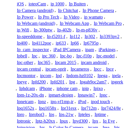
iOS
,
ioteoCam
,
ip 1000
,
Ip Buiten
,
Ip Camera (android)
,
Ip Chitchat
,
Ip Phone Camera
,
Ip Power
,
Ip Pro Tech
,
Ip Video
,
ip wamato
,
Ip Webcam (android)
,
Ip Webcam App
,
Ip Webcam Pro
,
ip Wifi
,
Ip-300ptw
,
Ip-402b
,
Ip-m-p836v
,
Ip-speeddome
,
Ip-t5201-f
,
Ip112
,
Ip302
,
Ip3393pv2
,
Ip400
,
Ip4112poe
,
ip633
,
Ip66
,
Ip6795p
,
Ip_cam_inspector
,
iPad IPCamera
,
ipam
,
iParkings
,
Ipbell
,
Ipc
,
ipc 360
,
Ipc-bo
,
Ipc-f10p
,
Ipc-model
,
Ipc-other
,
Ipc365
,
Ipcam 2015
,
ipcam android
,
ipcam central
,
ipcam-oprit
,
Ipcameros
,
Ipcc
,
Ipce
,
Ipcmontor
,
ipcom
,
Ipd
,
Ipdom-hz0102
,
Ipega
,
ipela
,
Ipeye
,
Ipfd200
,
Ipfd201
,
Ipg
,
Ipgah9oc2am7
,
ipgeek
,
Iphdcam
,
iPhone
,
iphone cam
,
ipip
,
Ipixo
,
Ipm-1z-20x-dn
,
ipmart-design
,
Ipnawin7
,
Ipnc
,
Ipnetcam
,
Ipnz
,
ipo-vf1mp-ir
,
iPod
,
ipod touch
,
Ipq1652x
,
Ipq1658x
,
Ipr31esx
,
Ipr712m
,
Ipr7424/8e
,
Ipro
,
Iprobot3
,
Ips
,
Ips-21w
,
Ipteles
,
Iptime
,
Iptronic
,
Iptz-h20xx
,
Ipux
,
Ipvd300
,
Ipx
,
Iq Eye
,
Iqinvision
,
Iqr
,
Ir Color Ip Camera
,
ircam
,
Irea
,
Iris
,