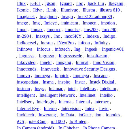
Iflux
,
iGET
,
Igson
,
Iguard
,
iipc
,
Ijack Liu
,
Ikegami
,
Ikonic
,
Ildvr
,
iLink
,
Illumivue
,
Illustra
,
illustra 610
,
Imagiatek
,
Imaginon
,
Imago
,
Ime3122-admnq39
,
imege
,
Img
,
Imieye
,
iminicam
,
Imogen
,
imotion
,
Imou
,
Impax
,
Imporx
,
Impulse
,
Ims200
,
Imx290
,
in-2904
,
Inaxsys
,
Inc
,
incoSKY
,
Indexa
,
Indigo
,
Indkoersel
,
Inesun
,
iNextPro
,
infeon
,
Infinity
,
Infinova
,
Infocus
,
infotech
,
Ing
,
Ingeek
,
Ingenic-v01
,
ingrasys
,
Ingresso
,
Ingressosede
,
Inisoft-cam
,
Inkovideo
,
Innekt
,
Inngang
,
Innmat
,
Inno Vision
,
Innotrends
,
Innovatek
,
Innovative Security Designs
,
Innovo
,
inomega
,
Inpotek
,
Inqmega
,
Inscape
,
inscapedata
,
Insma
,
inspire
,
Instar
,
Instek Digital
,
insteon
,
Insys
,
Intamac
,
intel
,
Intelbras
,
Intelkam
,
intelligent
,
Intelligent Network
,
Intellinet
,
Intellio
,
Intellsec
,
Interlogix
,
Interna
,
Internal
,
internec
,
Internet Eye
,
Interno
,
Intervision
,
Intex
,
Invid
,
Invidtech
,
Inwerang
,
Io Data
,
ioGear
,
ion
,
ionodes
,
iOS
,
ioteoCam
,
ip 1000
,
Ip Buiten
,
Ip Camera (android)
,
Ip Chitchat
,
Ip Phone Camera
,