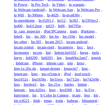
Ip Power
,
Ip Pro Tech
,
Ip Video
,
ip wamato
,
Ip Webcam (android)
,
Ip Webcam App
,
Ip Webcam Pro
,
ip Wifi
,
Ip-300ptw
,
Ip-402b
,
Ip-m-p836v
,
Ip-speeddome
,
Ip-t5201-f
,
Ip112
,
Ip302
,
Ip3393pv2
,
Ip400
,
Ip4112poe
,
ip633
,
Ip66
,
Ip6795p
,
Ip_cam_inspector
,
iPad IPCamera
,
ipam
,
iParkings
,
Ipbell
,
Ipc
,
ipc 360
,
Ipc-bo
,
Ipc-f10p
,
Ipc-model
,
Ipc-other
,
Ipc365
,
Ipcam 2015
,
ipcam android
,
ipcam central
,
ipcam-oprit
,
Ipcameros
,
Ipcc
,
Ipce
,
Ipcmontor
,
ipcom
,
Ipd
,
Ipdom-hz0102
,
Ipega
,
ipela
,
Ipeye
,
Ipfd200
,
Ipfd201
,
Ipg
,
Ipgah9oc2am7
,
ipgeek
,
Iphdcam
,
iPhone
,
iphone cam
,
ipip
,
Ipixo
,
Ipm-1z-20x-dn
,
ipmart-design
,
Ipnawin7
,
Ipnc
,
Ipnetcam
,
Ipnz
,
ipo-vf1mp-ir
,
iPod
,
ipod touch
,
Ipq1652x
,
Ipq1658x
,
Ipr31esx
,
Ipr712m
,
Ipr7424/8e
,
Ipro
,
Iprobot3
,
Ips
,
Ips-21w
,
Ipteles
,
Iptime
,
Iptronic
,
Iptz-h20xx
,
Ipux
,
Ipvd300
,
Ipx
,
Iq Eye
,
Iqinvision
,
Iqr
,
Ir Color Ip Camera
,
ircam
,
Irea
,
Iris
,
iris rc8221
,
Irlab
,
irmas
,
iroda
,
Isabeau
,
Isbsupport
,