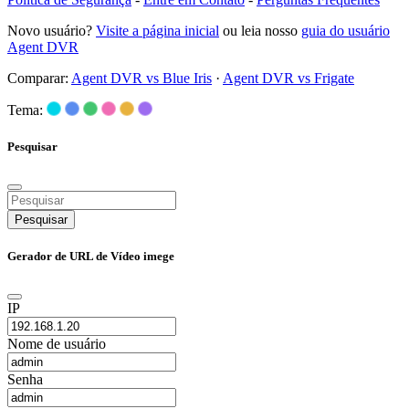
Novo usuário?
Visite a página inicial
ou leia nosso
guia do usuário
Agent DVR
Comparar:
Agent DVR vs Blue Iris
·
Agent DVR vs Frigate
Tema:
Pesquisar
Pesquisar
Gerador de URL de Vídeo imege
IP
Nome de usuário
Senha