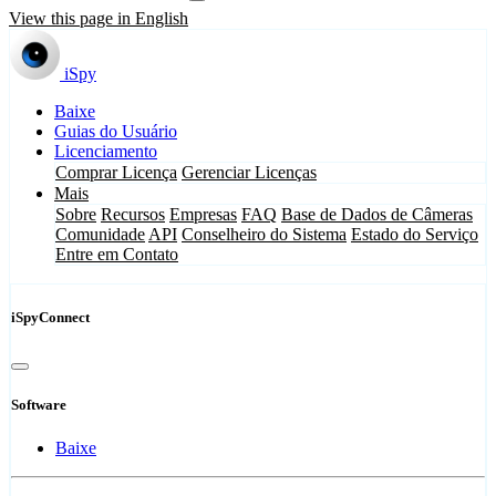
View this page in English
iSpy
Baixe
Guias do Usuário
Licenciamento
Comprar Licença
Gerenciar Licenças
Mais
Sobre
Recursos
Empresas
FAQ
Base de Dados de Câmeras
Comunidade
API
Conselheiro do Sistema
Estado do Serviço
Entre em Contato
iSpyConnect
Software
Baixe