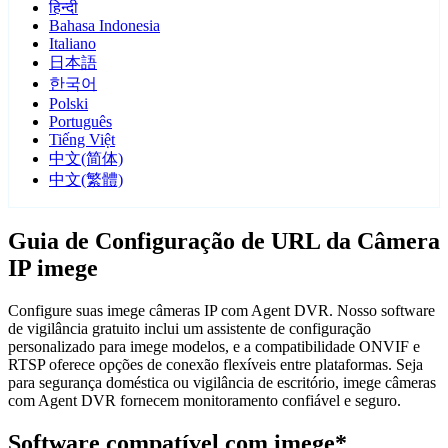
हिन्दी
Bahasa Indonesia
Italiano
日本語
한국어
Polski
Português
Tiếng Việt
中文(简体)
中文(繁體)
Guia de Configuração de URL da Câmera
IP imege
Configure suas imege câmeras IP com Agent DVR. Nosso software
de vigilância gratuito inclui um assistente de configuração
personalizado para imege modelos, e a compatibilidade ONVIF e
RTSP oferece opções de conexão flexíveis entre plataformas. Seja
para segurança doméstica ou vigilância de escritório, imege câmeras
com Agent DVR fornecem monitoramento confiável e seguro.
Software compatível com imege*