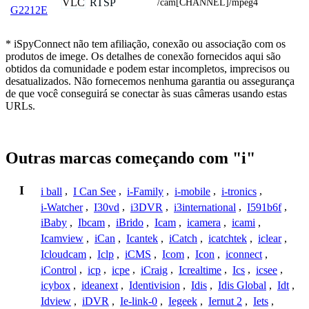
VLC
RTSP
/cam[CHANNEL]/mpeg4
G2212E
* iSpyConnect não tem afiliação, conexão ou associação com os
produtos de imege. Os detalhes de conexão fornecidos aqui são
obtidos da comunidade e podem estar incompletos, imprecisos ou
desatualizados. Não fornecemos nenhuma garantia ou assegurança
de que você conseguirá se conectar às suas câmeras usando estas
URLs.
Outras marcas começando com "i"
I
i ball
,
I Can See
,
i-Family
,
i-mobile
,
i-tronics
,
i-Watcher
,
I30vd
,
i3DVR
,
i3international
,
I591b6f
,
iBaby
,
Ibcam
,
iBrido
,
Icam
,
icamera
,
icami
,
Icamview
,
iCan
,
Icantek
,
iCatch
,
icatchtek
,
iclear
,
Icloudcam
,
Iclp
,
iCMS
,
Icom
,
Icon
,
iconnect
,
iControl
,
icp
,
icpe
,
iCraig
,
Icrealtime
,
Ics
,
icsee
,
icybox
,
ideanext
,
Identivision
,
Idis
,
Idis Global
,
Idt
,
Idview
,
iDVR
,
Ie-link-0
,
Iegeek
,
Iernut 2
,
Iets
,