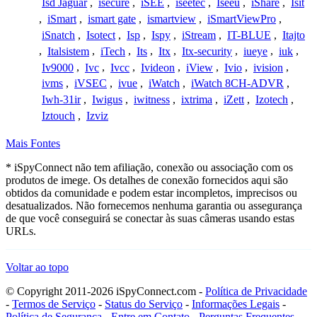
Isd Jaguar
,
isecure
,
iSEE
,
iseetec
,
Iseeu
,
iShare
,
Isit
,
iSmart
,
ismart gate
,
ismartview
,
iSmartViewPro
,
iSnatch
,
Isotect
,
Isp
,
Ispy
,
iStream
,
IT-BLUE
,
Itajto
,
Italsistem
,
iTech
,
Its
,
Itx
,
Itx-security
,
iueye
,
iuk
,
Iv9000
,
Ivc
,
Ivcc
,
Ivideon
,
iView
,
Ivio
,
ivision
,
ivms
,
iVSEC
,
ivue
,
iWatch
,
iWatch 8CH-ADVR
,
Iwh-31ir
,
Iwigus
,
iwitness
,
ixtrima
,
iZett
,
Izotech
,
Iztouch
,
Izviz
Mais Fontes
* iSpyConnect não tem afiliação, conexão ou associação com os
produtos de imege. Os detalhes de conexão fornecidos aqui são
obtidos da comunidade e podem estar incompletos, imprecisos ou
desatualizados. Não fornecemos nenhuma garantia ou assegurança
de que você conseguirá se conectar às suas câmeras usando estas
URLs.
Voltar ao topo
© Copyright 2011-2026 iSpyConnect.com -
Política de Privacidade
-
Termos de Serviço
-
Status do Serviço
-
Informações Legais
-
Política de Segurança
-
Entre em Contato
-
Perguntas Frequentes