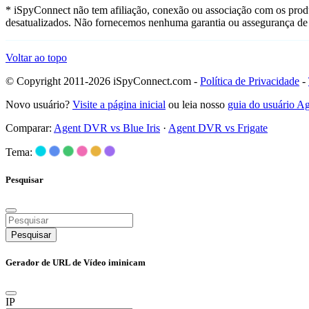
* iSpyConnect não tem afiliação, conexão ou associação com os prod
desatualizados. Não fornecemos nenhuma garantia ou assegurança de 
Voltar ao topo
© Copyright 2011-2026 iSpyConnect.com -
Política de Privacidade
-
Novo usuário?
Visite a página inicial
ou leia nosso
guia do usuário 
Comparar:
Agent DVR vs Blue Iris
·
Agent DVR vs Frigate
Tema:
Pesquisar
Pesquisar
Gerador de URL de Vídeo iminicam
IP