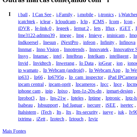
I
i ball
,
I Can See
,
i-Family
,
i-mobile
,
i-tronics
,
i-Watche
icatchtek
,
iclear
,
Icloudcam
,
Iclp
,
iCMS
,
Icom
,
Icon
,
iDVR
,
Ie-link-0
,
Iegeek
,
Iernut 2
,
Iets
,
Iflux
,
iGET
,
Ime3122-admnq39
,
imege
,
Img
,
Imieye
,
iminicam
,
Imo
Indkoersel
,
Inesun
,
iNextPro
,
infeon
,
Infinity
,
Infinova
Innmat
,
Inno Vision
,
Innotrends
,
Innovatek
,
Innovative 
Insys
,
Intamac
,
intel
,
Intelbras
,
Intelkam
,
intelligent
,
I
Invid
,
Invidtech
,
Inwerang
,
Io Data
,
ioGear
,
ion
,
iono
ip wamato
,
Ip Webcam (android)
,
Ip Webcam App
,
Ip We
ip633
,
Ip66
,
Ip6795p
,
Ip_cam_inspector
,
iPad IPCamera
ipcam central
,
ipcam-oprit
,
Ipcameros
,
Ipcc
,
Ipce
,
Ipcm
iphone cam
,
ipip
,
Ipixo
,
Ipm-1z-20x-dn
,
ipmart-design
,
Iprobot3
,
Ips
,
Ips-21w
,
Ipteles
,
Iptime
,
Iptronic
,
Iptz-
Isabeau
,
Isbsupport
,
Isd Jaguar
,
isecure
,
iSEE
,
iseetec
,
Italsistem
,
iTech
,
Its
,
Itx
,
Itx-security
,
iueye
,
iuk
,
Iv9
ixtrima
,
iZett
,
Izotech
,
Iztouch
,
Izviz
Mais Fontes