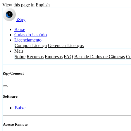
View this page in English
iSpy
Baixe
Guias do Usuário
Licenciamento
Comprar Licença
Gerenciar Licenças
Mais
Sobre
Recursos
Empresas
FAQ
Base de Dados de Câmeras
Co
iSpyConnect
Software
Baixe
Acesso Remoto