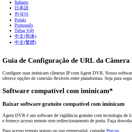
Italiano
日本語
한국어
Polski
Português
Tiếng Việt
中文(简体)
中文(繁體)
Guia de Configuração de URL da Câmera 
Configure suas iminicam câmeras IP com Agent DVR. Nosso software d
oferece opções de conexão flexíveis entre plataformas. Seja para se
Software compatível com iminicam*
Baixar software gratuito compatível com iminicam
Agent DVR é um software de vigilância gratuito com tecnologia de IA 
e fornece acesso remoto sem redirecionamento de porta. Faça downlo
Para acesso remoto seguro ou uso empresarial, consulte
Preços
.