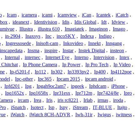
o
,
Icam
,
icamera
,
icami
,
Icamview
,
iCan
,
Icantek
,
iCatch
,
ybox
,
ideanext
,
Identivision
,
Idis
,
Idis Global
,
Idt
,
Idview
,
lumivue
,
Illustra
,
illustra 610
,
Imagiatek
,
Imaginon
,
Imago
,
,
in-2904
,
Inaxsys
,
Inc
,
incoSKY
,
Indexa
,
Indigo
,
o
,
Ingressosede
,
Inisoft-cam
,
Inkovideo
,
Innekt
,
Inngang
,
inscapedata
,
Insma
,
inspire
,
Instar
,
Instek Digital
,
insteon
,
,
Internal
,
internec
,
Internet Eye
,
Interno
,
Intervision
,
Intex
,
 Chitchat
,
Ip Phone Camera
,
Ip Power
,
Ip Pro Tech
,
Ip Video
,
ome
,
Ip-t5201-f
,
Ip112
,
Ip302
,
Ip3393pv2
,
Ip400
,
Ip4112poe
,
model
,
Ipc-other
,
Ipc365
,
Ipcam 2015
,
ipcam android
,
,
Ipfd201
,
Ipg
,
Ipgah9oc2am7
,
ipgeek
,
Iphdcam
,
iPhone
,
,
Ipq1652x
,
Ipq1658x
,
Ipr31esx
,
Ipr712m
,
Ipr7424/8e
,
Ipro
,
 Camera
,
ircam
,
Irea
,
Iris
,
iris rc8221
,
Irlab
,
irmas
,
iroda
,
Pro
,
iSnatch
,
Isotect
,
Isp
,
Ispy
,
iStream
,
IT-BLUE
,
Itajto
,
vue
,
iWatch
,
iWatch 8CH-ADVR
,
Iwh-31ir
,
Iwigus
,
iwitness
,