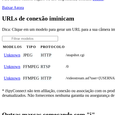
Baixar Agora
URLs de conexão iminicam
Dica: Clique em um modelo para gerar um URL para a sua câmera i
MODELOS
TIPO
PROTOCOLO
JPEG
HTTP
Unknown
/snapshot.cgi
FFMPEG
RTSP
Unknown
/0
FFMPEG
HTTP
Unknown
/videostream.asf?user=[USE
* iSpyConnect não tem afiliação, conexão ou associação com os prod
desatualizados. Não fornecemos nenhuma garantia ou assegurança de 
Outras marcas começando com "i"