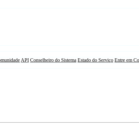
munidade
API
Conselheiro do Sistema
Estado do Serviço
Entre em Co