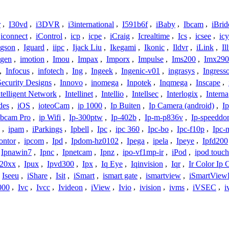
r
,
I30vd
,
i3DVR
,
i3international
,
I591b6f
,
iBaby
,
Ibcam
,
iBrid
iconnect
,
iControl
,
icp
,
icpe
,
iCraig
,
Icrealtime
,
Ics
,
icsee
,
ic
Igson
,
Iguard
,
iipc
,
Ijack Liu
,
Ikegami
,
Ikonic
,
Ildvr
,
iLink
,
Il
gen
,
imotion
,
Imou
,
Impax
,
Imporx
,
Impulse
,
Ims200
,
Imx290
,
Infocus
,
infotech
,
Ing
,
Ingeek
,
Ingenic-v01
,
ingrasys
,
Ingress
Security Designs
,
Innovo
,
inomega
,
Inpotek
,
Inqmega
,
Inscape
,
ntelligent Network
,
Intellinet
,
Intellio
,
Intellsec
,
Interlogix
,
Interna
des
,
iOS
,
ioteoCam
,
ip 1000
,
Ip Buiten
,
Ip Camera (android)
,
Ip
bcam Pro
,
ip Wifi
,
Ip-300ptw
,
Ip-402b
,
Ip-m-p836v
,
Ip-speedd
,
ipam
,
iParkings
,
Ipbell
,
Ipc
,
ipc 360
,
Ipc-bo
,
Ipc-f10p
,
Ipc-
ontor
,
ipcom
,
Ipd
,
Ipdom-hz0102
,
Ipega
,
ipela
,
Ipeye
,
Ipfd200
Ipnawin7
,
Ipnc
,
Ipnetcam
,
Ipnz
,
ipo-vf1mp-ir
,
iPod
,
ipod touch
h20xx
,
Ipux
,
Ipvd300
,
Ipx
,
Iq Eye
,
Iqinvision
,
Iqr
,
Ir Color Ip
Iseeu
,
iShare
,
Isit
,
iSmart
,
ismart gate
,
ismartview
,
iSmartView
000
,
Ivc
,
Ivcc
,
Ivideon
,
iView
,
Ivio
,
ivision
,
ivms
,
iVSEC
,
i