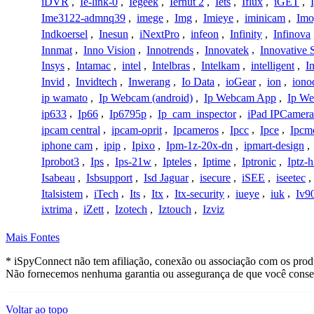
iDVR
,
Ie-link-0
,
Iegeek
,
Iernut 2
,
Iets
,
Iflux
,
iGET
,
Ime3122-admnq39
,
imege
,
Img
,
Imieye
,
iminicam
,
Imo
Indkoersel
,
Inesun
,
iNextPro
,
infeon
,
Infinity
,
Infinova
Innmat
,
Inno Vision
,
Innotrends
,
Innovatek
,
Innovative 
Insys
,
Intamac
,
intel
,
Intelbras
,
Intelkam
,
intelligent
,
I
Invid
,
Invidtech
,
Inwerang
,
Io Data
,
ioGear
,
ion
,
iono
ip wamato
,
Ip Webcam (android)
,
Ip Webcam App
,
Ip We
ip633
,
Ip66
,
Ip6795p
,
Ip_cam_inspector
,
iPad IPCamera
ipcam central
,
ipcam-oprit
,
Ipcameros
,
Ipcc
,
Ipce
,
Ipcm
iphone cam
,
ipip
,
Ipixo
,
Ipm-1z-20x-dn
,
ipmart-design
,
Iprobot3
,
Ips
,
Ips-21w
,
Ipteles
,
Iptime
,
Iptronic
,
Iptz-
Isabeau
,
Isbsupport
,
Isd Jaguar
,
isecure
,
iSEE
,
iseetec
,
Italsistem
,
iTech
,
Its
,
Itx
,
Itx-security
,
iueye
,
iuk
,
Iv9
ixtrima
,
iZett
,
Izotech
,
Iztouch
,
Izviz
Mais Fontes
* iSpyConnect não tem afiliação, conexão ou associação com os produ
Não fornecemos nenhuma garantia ou assegurança de que você conseg
Voltar ao topo