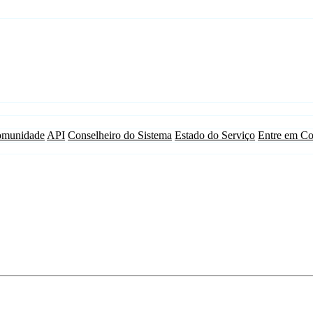
munidade
API
Conselheiro do Sistema
Estado do Serviço
Entre em Co