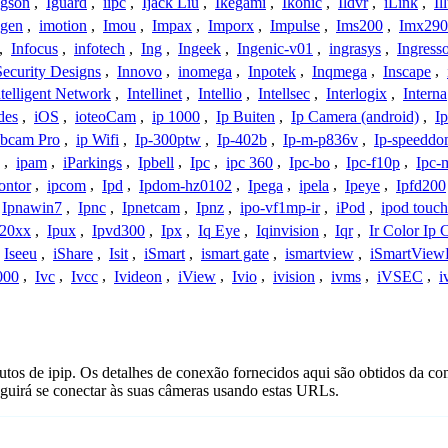
Igson
,
Iguard
,
iipc
,
Ijack Liu
,
Ikegami
,
Ikonic
,
Ildvr
,
iLink
,
Il
gen
,
imotion
,
Imou
,
Impax
,
Imporx
,
Impulse
,
Ims200
,
Imx290
,
Infocus
,
infotech
,
Ing
,
Ingeek
,
Ingenic-v01
,
ingrasys
,
Ingress
Security Designs
,
Innovo
,
inomega
,
Inpotek
,
Inqmega
,
Inscape
,
ntelligent Network
,
Intellinet
,
Intellio
,
Intellsec
,
Interlogix
,
Interna
des
,
iOS
,
ioteoCam
,
ip 1000
,
Ip Buiten
,
Ip Camera (android)
,
Ip
bcam Pro
,
ip Wifi
,
Ip-300ptw
,
Ip-402b
,
Ip-m-p836v
,
Ip-speedd
,
ipam
,
iParkings
,
Ipbell
,
Ipc
,
ipc 360
,
Ipc-bo
,
Ipc-f10p
,
Ipc-
ontor
,
ipcom
,
Ipd
,
Ipdom-hz0102
,
Ipega
,
ipela
,
Ipeye
,
Ipfd200
Ipnawin7
,
Ipnc
,
Ipnetcam
,
Ipnz
,
ipo-vf1mp-ir
,
iPod
,
ipod touch
h20xx
,
Ipux
,
Ipvd300
,
Ipx
,
Iq Eye
,
Iqinvision
,
Iqr
,
Ir Color Ip
Iseeu
,
iShare
,
Isit
,
iSmart
,
ismart gate
,
ismartview
,
iSmartView
000
,
Ivc
,
Ivcc
,
Ivideon
,
iView
,
Ivio
,
ivision
,
ivms
,
iVSEC
,
i
tos de ipip. Os detalhes de conexão fornecidos aqui são obtidos da co
uirá se conectar às suas câmeras usando estas URLs.