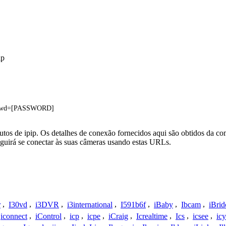
ip
&pwd=[PASSWORD]
tos de ipip. Os detalhes de conexão fornecidos aqui são obtidos da co
uirá se conectar às suas câmeras usando estas URLs.
r
,
I30vd
,
i3DVR
,
i3international
,
I591b6f
,
iBaby
,
Ibcam
,
iBrid
iconnect
,
iControl
,
icp
,
icpe
,
iCraig
,
Icrealtime
,
Ics
,
icsee
,
ic