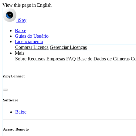
View this page in English
iSpy
Baixe
Guias do Usuário
Licenciamento
Comprar Licença
Gerenciar Licenças
Mais
Sobre
Recursos
Empresas
FAQ
Base de Dados de Câmeras
Co
iSpyConnect
Software
Baixe
Acesso Remoto