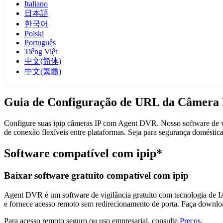
Italiano
日本語
한국어
Polski
Português
Tiếng Việt
中文(简体)
中文(繁體)
Guia de Configuração de URL da Câmera I
Configure suas ipip câmeras IP com Agent DVR. Nosso software de vi
de conexão flexíveis entre plataformas. Seja para segurança domésti
Software compatível com ipip*
Baixar software gratuito compatível com ipip
Agent DVR é um software de vigilância gratuito com tecnologia de IA 
e fornece acesso remoto sem redirecionamento de porta. Faça downlo
Para acesso remoto seguro ou uso empresarial, consulte
Preços
.