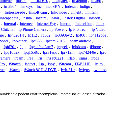
lumivue
,
Illustra
,
illustra 610
,
Imagiatek
,
Imaginon
,
Imago
,
,
in-2904
,
Inaxsys
,
Inc
,
incoSKY
,
Indexa
,
Indigo
,
o
,
Ingressosede
,
Inisoft-cam
,
Inkovideo
,
Innekt
,
Inngang
,
inscapedata
,
Insma
,
inspire
,
Instar
,
Instek Digital
,
insteon
,
,
Internal
,
internec
,
Internet Eye
,
Interno
,
Intervision
,
Intex
,
 Chitchat
,
Ip Phone Camera
,
Ip Power
,
Ip Pro Tech
,
Ip Video
,
ome
,
Ip-t5201-f
,
Ip112
,
Ip302
,
Ip3393pv2
,
Ip400
,
Ip4112poe
,
model
,
Ipc-other
,
Ipc365
,
Ipcam 2015
,
ipcam android
,
,
Ipfd201
,
Ipg
,
Ipgah9oc2am7
,
ipgeek
,
Iphdcam
,
iPhone
,
,
Ipq1652x
,
Ipq1658x
,
Ipr31esx
,
Ipr712m
,
Ipr7424/8e
,
Ipro
,
 Camera
,
ircam
,
Irea
,
Iris
,
iris rc8221
,
Irlab
,
irmas
,
iroda
,
Pro
,
iSnatch
,
Isotect
,
Isp
,
Ispy
,
iStream
,
IT-BLUE
,
Itajto
,
vue
,
iWatch
,
iWatch 8CH-ADVR
,
Iwh-31ir
,
Iwigus
,
iwitness
,
munidade e podem estar incompletos, imprecisos ou desatualizados.