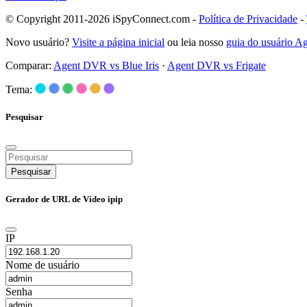
© Copyright 2011-2026 iSpyConnect.com -
Política de Privacidade
-
Novo usuário?
Visite a página inicial
ou leia nosso
guia do usuário 
Comparar:
Agent DVR vs Blue Iris
·
Agent DVR vs Frigate
Tema:
Pesquisar
Pesquisar
Gerador de URL de Vídeo ipip
IP
Nome de usuário
Senha