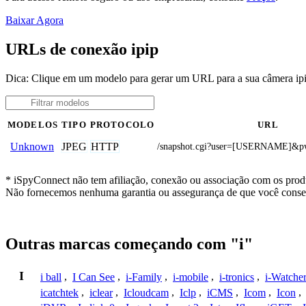
Baixar Agora
URLs de conexão ipip
Dica: Clique em um modelo para gerar um URL para a sua câmera ip
MODELOS
TIPO
PROTOCOLO
URL
JPEG
HTTP
Unknown
/snapshot.cgi?user=[USERNAME]
* iSpyConnect não tem afiliação, conexão ou associação com os produ
Não fornecemos nenhuma garantia ou assegurança de que você conseg
Outras marcas começando com "i"
I
i ball
,
I Can See
,
i-Family
,
i-mobile
,
i-tronics
,
i-Watche
icatchtek
,
iclear
,
Icloudcam
,
Iclp
,
iCMS
,
Icom
,
Icon
,