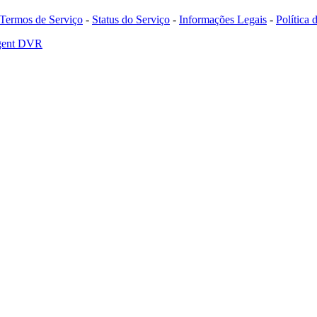
Termos de Serviço
-
Status do Serviço
-
Informações Legais
-
Política
Agent DVR