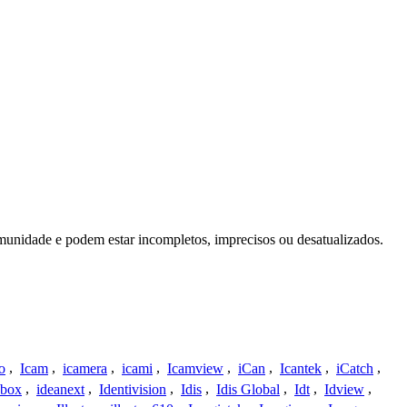
munidade e podem estar incompletos, imprecisos ou desatualizados.
o
,
Icam
,
icamera
,
icami
,
Icamview
,
iCan
,
Icantek
,
iCatch
,
ybox
,
ideanext
,
Identivision
,
Idis
,
Idis Global
,
Idt
,
Idview
,