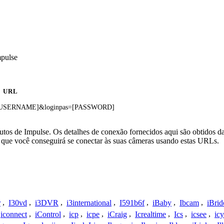
mpulse
URL
use=[USERNAME]&loginpas=[PASSWORD]
utos de Impulse. Os detalhes de conexão fornecidos aqui são obtidos 
que você conseguirá se conectar às suas câmeras usando estas URLs.
r
,
I30vd
,
i3DVR
,
i3international
,
I591b6f
,
iBaby
,
Ibcam
,
iBrid
iconnect
,
iControl
,
icp
,
icpe
,
iCraig
,
Icrealtime
,
Ics
,
icsee
,
ic