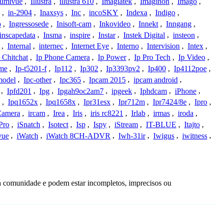
lumivue
,
Illustra
,
illustra 610
,
Imagiatek
,
Imaginon
,
Imago
,
,
in-2904
,
Inaxsys
,
Inc
,
incoSKY
,
Indexa
,
Indigo
,
o
,
Ingressosede
,
Inisoft-cam
,
Inkovideo
,
Innekt
,
Inngang
,
inscapedata
,
Insma
,
inspire
,
Instar
,
Instek Digital
,
insteon
,
,
Internal
,
internec
,
Internet Eye
,
Interno
,
Intervision
,
Intex
,
 Chitchat
,
Ip Phone Camera
,
Ip Power
,
Ip Pro Tech
,
Ip Video
,
ome
,
Ip-t5201-f
,
Ip112
,
Ip302
,
Ip3393pv2
,
Ip400
,
Ip4112poe
,
model
,
Ipc-other
,
Ipc365
,
Ipcam 2015
,
ipcam android
,
,
Ipfd201
,
Ipg
,
Ipgah9oc2am7
,
ipgeek
,
Iphdcam
,
iPhone
,
,
Ipq1652x
,
Ipq1658x
,
Ipr31esx
,
Ipr712m
,
Ipr7424/8e
,
Ipro
,
 Camera
,
ircam
,
Irea
,
Iris
,
iris rc8221
,
Irlab
,
irmas
,
iroda
,
Pro
,
iSnatch
,
Isotect
,
Isp
,
Ispy
,
iStream
,
IT-BLUE
,
Itajto
,
vue
,
iWatch
,
iWatch 8CH-ADVR
,
Iwh-31ir
,
Iwigus
,
iwitness
,
da comunidade e podem estar incompletos, imprecisos ou