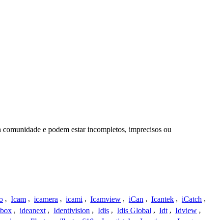
da comunidade e podem estar incompletos, imprecisos ou
o
,
Icam
,
icamera
,
icami
,
Icamview
,
iCan
,
Icantek
,
iCatch
,
ybox
,
ideanext
,
Identivision
,
Idis
,
Idis Global
,
Idt
,
Idview
,