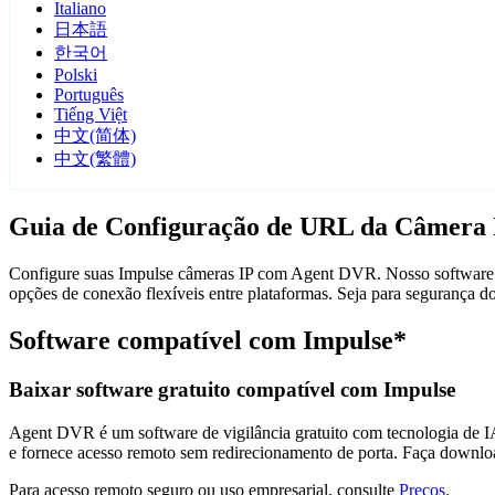
Italiano
日本語
한국어
Polski
Português
Tiếng Việt
中文(简体)
中文(繁體)
Guia de Configuração de URL da Câmera 
Configure suas Impulse câmeras IP com Agent DVR. Nosso software de
opções de conexão flexíveis entre plataformas. Seja para segurança 
Software compatível com Impulse*
Baixar software gratuito compatível com Impulse
Agent DVR é um software de vigilância gratuito com tecnologia de IA 
e fornece acesso remoto sem redirecionamento de porta. Faça downlo
Para acesso remoto seguro ou uso empresarial, consulte
Preços
.