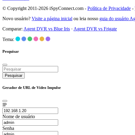
© Copyright 2011-2026 iSpyConnect.com -
Política de Privacidade
-
Novo usuário?
Visite a página inicial
ou leia nosso
guia do usuário 
Comparar:
Agent DVR vs Blue Iris
·
Agent DVR vs Frigate
Tema:
Pesquisar
Pesquisar
Gerador de URL de Vídeo Impulse
IP
Nome de usuário
Senha