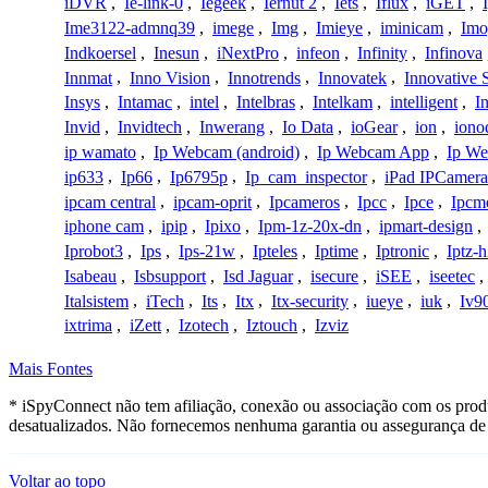
iDVR
,
Ie-link-0
,
Iegeek
,
Iernut 2
,
Iets
,
Iflux
,
iGET
,
Ime3122-admnq39
,
imege
,
Img
,
Imieye
,
iminicam
,
Imo
Indkoersel
,
Inesun
,
iNextPro
,
infeon
,
Infinity
,
Infinova
Innmat
,
Inno Vision
,
Innotrends
,
Innovatek
,
Innovative 
Insys
,
Intamac
,
intel
,
Intelbras
,
Intelkam
,
intelligent
,
I
Invid
,
Invidtech
,
Inwerang
,
Io Data
,
ioGear
,
ion
,
iono
ip wamato
,
Ip Webcam (android)
,
Ip Webcam App
,
Ip We
ip633
,
Ip66
,
Ip6795p
,
Ip_cam_inspector
,
iPad IPCamera
ipcam central
,
ipcam-oprit
,
Ipcameros
,
Ipcc
,
Ipce
,
Ipcm
iphone cam
,
ipip
,
Ipixo
,
Ipm-1z-20x-dn
,
ipmart-design
,
Iprobot3
,
Ips
,
Ips-21w
,
Ipteles
,
Iptime
,
Iptronic
,
Iptz-
Isabeau
,
Isbsupport
,
Isd Jaguar
,
isecure
,
iSEE
,
iseetec
,
Italsistem
,
iTech
,
Its
,
Itx
,
Itx-security
,
iueye
,
iuk
,
Iv9
ixtrima
,
iZett
,
Izotech
,
Iztouch
,
Izviz
Mais Fontes
* iSpyConnect não tem afiliação, conexão ou associação com os prod
desatualizados. Não fornecemos nenhuma garantia ou assegurança de 
Voltar ao topo