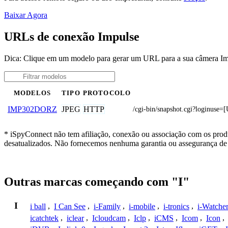
Baixar Agora
URLs de conexão Impulse
Dica: Clique em um modelo para gerar um URL para a sua câmera I
MODELOS
TIPO
PROTOCOLO
JPEG
HTTP
IMP302DORZ
/cgi-bin/snapshot.cgi?login
* iSpyConnect não tem afiliação, conexão ou associação com os prod
desatualizados. Não fornecemos nenhuma garantia ou assegurança de 
Outras marcas começando com "I"
I
i ball
,
I Can See
,
i-Family
,
i-mobile
,
i-tronics
,
i-Watche
icatchtek
,
iclear
,
Icloudcam
,
Iclp
,
iCMS
,
Icom
,
Icon
,