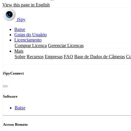
View this page in English
iSpy
Baixe
Guias do Usuário
Licenciamento
Comprar Licença
Gerenciar Licenças
Mais
Sobre
Recursos
Empresas
FAQ
Base de Dados de Câmeras
Co
iSpyConnect
Software
Baixe
Acesso Remoto