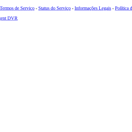
Termos de Serviço
-
Status do Serviço
-
Informações Legais
-
Política
Agent DVR