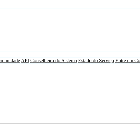
munidade
API
Conselheiro do Sistema
Estado do Serviço
Entre em Co