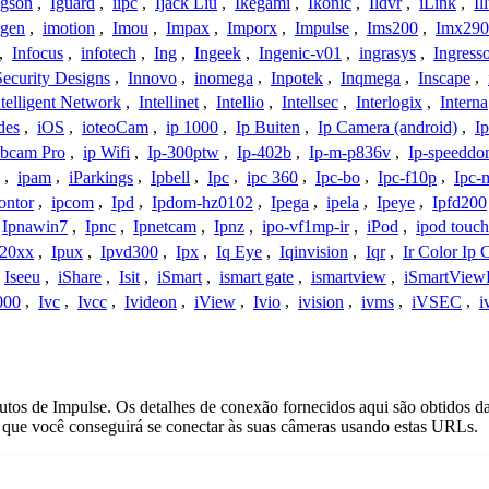
Igson
,
Iguard
,
iipc
,
Ijack Liu
,
Ikegami
,
Ikonic
,
Ildvr
,
iLink
,
Il
gen
,
imotion
,
Imou
,
Impax
,
Imporx
,
Impulse
,
Ims200
,
Imx290
,
Infocus
,
infotech
,
Ing
,
Ingeek
,
Ingenic-v01
,
ingrasys
,
Ingress
Security Designs
,
Innovo
,
inomega
,
Inpotek
,
Inqmega
,
Inscape
,
ntelligent Network
,
Intellinet
,
Intellio
,
Intellsec
,
Interlogix
,
Interna
des
,
iOS
,
ioteoCam
,
ip 1000
,
Ip Buiten
,
Ip Camera (android)
,
Ip
bcam Pro
,
ip Wifi
,
Ip-300ptw
,
Ip-402b
,
Ip-m-p836v
,
Ip-speedd
,
ipam
,
iParkings
,
Ipbell
,
Ipc
,
ipc 360
,
Ipc-bo
,
Ipc-f10p
,
Ipc-
ontor
,
ipcom
,
Ipd
,
Ipdom-hz0102
,
Ipega
,
ipela
,
Ipeye
,
Ipfd200
Ipnawin7
,
Ipnc
,
Ipnetcam
,
Ipnz
,
ipo-vf1mp-ir
,
iPod
,
ipod touch
h20xx
,
Ipux
,
Ipvd300
,
Ipx
,
Iq Eye
,
Iqinvision
,
Iqr
,
Ir Color Ip
Iseeu
,
iShare
,
Isit
,
iSmart
,
ismart gate
,
ismartview
,
iSmartView
000
,
Ivc
,
Ivcc
,
Ivideon
,
iView
,
Ivio
,
ivision
,
ivms
,
iVSEC
,
i
utos de Impulse. Os detalhes de conexão fornecidos aqui são obtidos 
que você conseguirá se conectar às suas câmeras usando estas URLs.