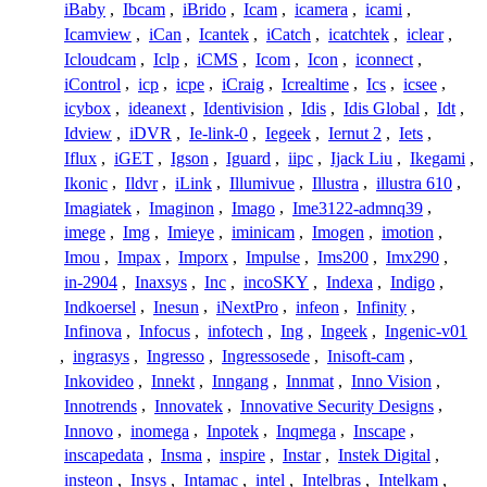
iBaby
,
Ibcam
,
iBrido
,
Icam
,
icamera
,
icami
,
Icamview
,
iCan
,
Icantek
,
iCatch
,
icatchtek
,
iclear
,
Icloudcam
,
Iclp
,
iCMS
,
Icom
,
Icon
,
iconnect
,
iControl
,
icp
,
icpe
,
iCraig
,
Icrealtime
,
Ics
,
icsee
,
icybox
,
ideanext
,
Identivision
,
Idis
,
Idis Global
,
Idt
,
Idview
,
iDVR
,
Ie-link-0
,
Iegeek
,
Iernut 2
,
Iets
,
Iflux
,
iGET
,
Igson
,
Iguard
,
iipc
,
Ijack Liu
,
Ikegami
,
Ikonic
,
Ildvr
,
iLink
,
Illumivue
,
Illustra
,
illustra 610
,
Imagiatek
,
Imaginon
,
Imago
,
Ime3122-admnq39
,
imege
,
Img
,
Imieye
,
iminicam
,
Imogen
,
imotion
,
Imou
,
Impax
,
Imporx
,
Impulse
,
Ims200
,
Imx290
,
in-2904
,
Inaxsys
,
Inc
,
incoSKY
,
Indexa
,
Indigo
,
Indkoersel
,
Inesun
,
iNextPro
,
infeon
,
Infinity
,
Infinova
,
Infocus
,
infotech
,
Ing
,
Ingeek
,
Ingenic-v01
,
ingrasys
,
Ingresso
,
Ingressosede
,
Inisoft-cam
,
Inkovideo
,
Innekt
,
Inngang
,
Innmat
,
Inno Vision
,
Innotrends
,
Innovatek
,
Innovative Security Designs
,
Innovo
,
inomega
,
Inpotek
,
Inqmega
,
Inscape
,
inscapedata
,
Insma
,
inspire
,
Instar
,
Instek Digital
,
insteon
,
Insys
,
Intamac
,
intel
,
Intelbras
,
Intelkam
,