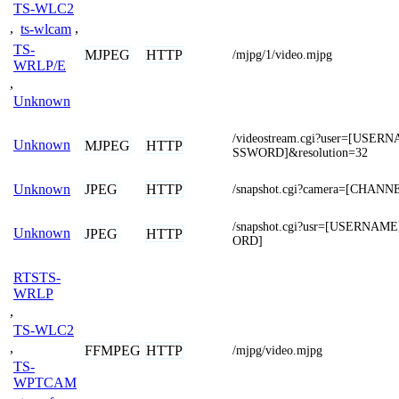
TS-WLC2
,
ts-wlcam
,
TS-
MJPEG
HTTP
/mjpg/1/video.mjpg
WRLP/E
,
Unknown
/videostream.cgi?user=[USE
Unknown
MJPEG
HTTP
SSWORD]&resolution=32
JPEG
HTTP
Unknown
/snapshot.cgi?camera=[CHANN
/snapshot.cgi?usr=[USERNA
Unknown
JPEG
HTTP
ORD]
RTSTS-
WRLP
,
TS-WLC2
,
FFMPEG
HTTP
/mjpg/video.mjpg
TS-
WPTCAM