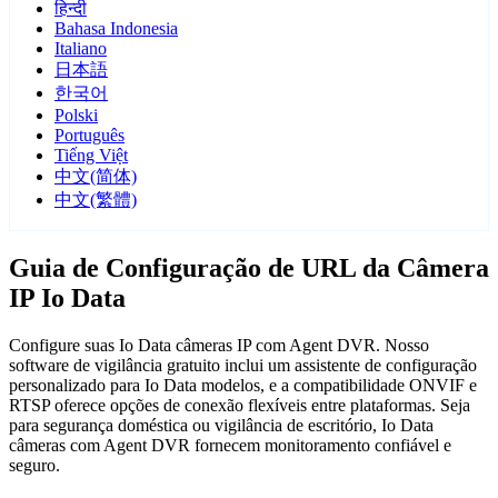
हिन्दी
Bahasa Indonesia
Italiano
日本語
한국어
Polski
Português
Tiếng Việt
中文(简体)
中文(繁體)
Guia de Configuração de URL da Câmera
IP Io Data
Configure suas Io Data câmeras IP com Agent DVR. Nosso
software de vigilância gratuito inclui um assistente de configuração
personalizado para Io Data modelos, e a compatibilidade ONVIF e
RTSP oferece opções de conexão flexíveis entre plataformas. Seja
para segurança doméstica ou vigilância de escritório, Io Data
câmeras com Agent DVR fornecem monitoramento confiável e
seguro.