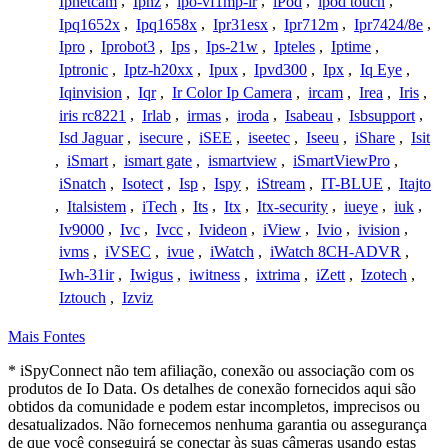
Ipnetcam
,
Ipnz
,
ipo-vf1mp-ir
,
iPod
,
ipod touch
,
Ipq1652x
,
Ipq1658x
,
Ipr31esx
,
Ipr712m
,
Ipr7424/8e
,
Ipro
,
Iprobot3
,
Ips
,
Ips-21w
,
Ipteles
,
Iptime
,
Iptronic
,
Iptz-h20xx
,
Ipux
,
Ipvd300
,
Ipx
,
Iq Eye
,
Iqinvision
,
Iqr
,
Ir Color Ip Camera
,
ircam
,
Irea
,
Iris
,
iris rc8221
,
Irlab
,
irmas
,
iroda
,
Isabeau
,
Isbsupport
,
Isd Jaguar
,
isecure
,
iSEE
,
iseetec
,
Iseeu
,
iShare
,
Isit
,
iSmart
,
ismart gate
,
ismartview
,
iSmartViewPro
,
iSnatch
,
Isotect
,
Isp
,
Ispy
,
iStream
,
IT-BLUE
,
Itajto
,
Italsistem
,
iTech
,
Its
,
Itx
,
Itx-security
,
iueye
,
iuk
,
Iv9000
,
Ivc
,
Ivcc
,
Ivideon
,
iView
,
Ivio
,
ivision
,
ivms
,
iVSEC
,
ivue
,
iWatch
,
iWatch 8CH-ADVR
,
Iwh-31ir
,
Iwigus
,
iwitness
,
ixtrima
,
iZett
,
Izotech
,
Iztouch
,
Izviz
Mais Fontes
* iSpyConnect não tem afiliação, conexão ou associação com os
produtos de Io Data. Os detalhes de conexão fornecidos aqui são
obtidos da comunidade e podem estar incompletos, imprecisos ou
desatualizados. Não fornecemos nenhuma garantia ou assegurança
de que você conseguirá se conectar às suas câmeras usando estas