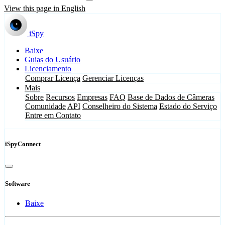
View this page in English
iSpy
Baixe
Guias do Usuário
Licenciamento
Comprar Licença
Gerenciar Licenças
Mais
Sobre
Recursos
Empresas
FAQ
Base de Dados de Câmeras
Comunidade
API
Conselheiro do Sistema
Estado do Serviço
Entre em Contato
iSpyConnect
Software
Baixe