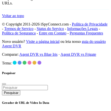
URLs.
Voltar ao topo
© Copyright 2011-2026 iSpyConnect.com -
Política de Privacidade
-
Termos de Serviço
-
Status do Serviço
-
Informações Legais
-
Política de Segurança
-
Entre em Contato
-
Perguntas Frequentes
Novo usuário?
Visite a página inicial
ou leia nosso
guia do usuário
Agent DVR
Comparar:
Agent DVR vs Blue Iris
·
Agent DVR vs Frigate
Tema:
Pesquisar
Pesquisar
Gerador de URL de Vídeo Io Data