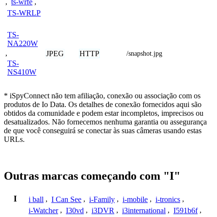
,
ts-wrfe
,
TS-WRLP
TS-
NA220W
,
JPEG
HTTP
/snapshot.jpg
TS-
NS410W
* iSpyConnect não tem afiliação, conexão ou associação com os
produtos de Io Data. Os detalhes de conexão fornecidos aqui são
obtidos da comunidade e podem estar incompletos, imprecisos ou
desatualizados. Não fornecemos nenhuma garantia ou assegurança
de que você conseguirá se conectar às suas câmeras usando estas
URLs.
Outras marcas começando com "I"
I
i ball
,
I Can See
,
i-Family
,
i-mobile
,
i-tronics
,
i-Watcher
,
I30vd
,
i3DVR
,
i3international
,
I591b6f
,