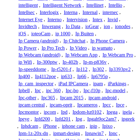
intelligent
,
Intelligent Network
,
Intellinet
,
Intellio
,
Intellsec
,
Interlogix
,
Interna
,
Internal
,
internec
,
Internet Eye
,
Interno
,
Intervision
,
Intex
,
Invid
,
Invidtech
,
Inwerang
,
Io Data
,
ioGear
,
ion
,
ionodes
,
iOS
,
ioteoCam
,
ip 1000
,
Ip Buiten
,
Ip Camera (android)
,
Ip Chitchat
,
Ip Phone Camera
,
Ip Power
,
Ip Pro Tech
,
Ip Video
,
ip wamato
,
Ip Webcam (android)
,
Ip Webcam App
,
Ip Webcam Pro
,
ip Wifi
,
Ip-300ptw
,
Ip-402b
,
Ip-m-p836v
,
Ip-speeddome
,
Ip-t5201-f
,
Ip112
,
Ip302
,
Ip3393pv2
,
Ip400
,
Ip4112poe
,
ip633
,
Ip66
,
Ip6795p
,
Ip_cam_inspector
,
iPad IPCamera
,
ipam
,
iParkings
,
Ipbell
,
Ipc
,
ipc 360
,
Ipc-bo
,
Ipc-f10p
,
Ipc-model
,
Ipc-other
,
Ipc365
,
Ipcam 2015
,
ipcam android
,
ipcam central
,
ipcam-oprit
,
Ipcameros
,
Ipcc
,
Ipce
,
Ipcmontor
,
ipcom
,
Ipd
,
Ipdom-hz0102
,
Ipega
,
ipela
,
Ipeye
,
Ipfd200
,
Ipfd201
,
Ipg
,
Ipgah9oc2am7
,
ipgeek
,
Iphdcam
,
iPhone
,
iphone cam
,
ipip
,
Ipixo
,
Ipm-1z-20x-dn
,
ipmart-design
,
Ipnawin7
,
Ipnc
,