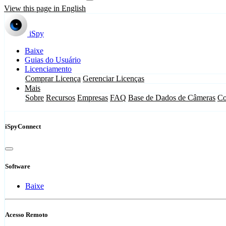
View this page in English
iSpy
Baixe
Guias do Usuário
Licenciamento
Comprar Licença
Gerenciar Licenças
Mais
Sobre
Recursos
Empresas
FAQ
Base de Dados de Câmeras
Co
iSpyConnect
Software
Baixe
Acesso Remoto