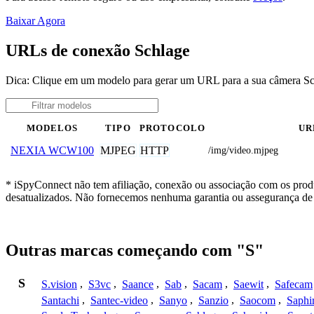
Baixar Agora
URLs de conexão Schlage
Dica: Clique em um modelo para gerar um URL para a sua câmera S
MODELOS
TIPO
PROTOCOLO
UR
MJPEG
HTTP
NEXIA WCW100
/img/video.mjpeg
* iSpyConnect não tem afiliação, conexão ou associação com os prod
desatualizados. Não fornecemos nenhuma garantia ou assegurança de 
Outras marcas começando com "S"
S
S.vision
,
S3vc
,
Saance
,
Sab
,
Sacam
,
Saewit
,
Safecam
Santachi
,
Santec-video
,
Sanyo
,
Sanzio
,
Saocom
,
Saphi