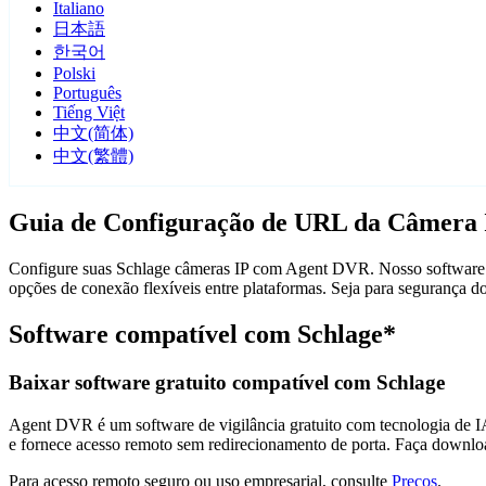
Italiano
日本語
한국어
Polski
Português
Tiếng Việt
中文(简体)
中文(繁體)
Guia de Configuração de URL da Câmera 
Configure suas Schlage câmeras IP com Agent DVR. Nosso software de
opções de conexão flexíveis entre plataformas. Seja para segurança 
Software compatível com Schlage*
Baixar software gratuito compatível com Schlage
Agent DVR é um software de vigilância gratuito com tecnologia de IA 
e fornece acesso remoto sem redirecionamento de porta. Faça downlo
Para acesso remoto seguro ou uso empresarial, consulte
Preços
.