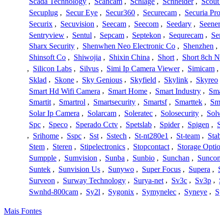
Scada Technology
,
Scancam
,
Schlage
,
Schneider
,
Scout
Secuplug
,
Secur Eye
,
Secur360
,
Securecam
,
Securia Pr
Securix
,
Secuvision
,
Seecam
,
Seecom
,
Seedary
,
Seene
Sentryview
,
Sentul
,
Sepcam
,
Septekon
,
Sequrecam
,
Se
Sharx Security
,
Shenwhen Neo Electronic Co
,
Shenzhen
,
Shinsoft Co
,
Shiwojia
,
Shixin China
,
Short
,
Short 8ch N
,
Silicon Labs
,
Silvus
,
Simi Ip Camera Viewer
,
Simicam
Sklad
,
Skone
,
Sky Genious
,
Skyfield
,
Skylink
,
Skyreo
Smart Hd Wifi Camera
,
Smart Home
,
Smart Industry
,
Sma
Smartit
,
Smartrol
,
Smartsecurity
,
Smartsf
,
Smarttek
,
Sm
Solar Ip Camera
,
Solarcam
,
Soleratec
,
Solosecurity
,
Sol
Spc
,
Speco
,
Sperado Cctv
,
Spetslab
,
Spider
,
Spigen
,
,
Srihome
,
Sspc
,
Sst
,
Sstech
,
St-nt280e1
,
St-team
,
Sta
Stem
,
Steren
,
Stipelectronics
,
Stopcontact
,
Storage Opti
Sumpple
,
Sumvision
,
Sunba
,
Sunbio
,
Sunchan
,
Sunco
Suntek
,
Sunvision Us
,
Sunywo
,
Super Focus
,
Supera
,
Surveon
,
Surway Technology
,
Surya-net
,
Sv3c
,
Sv3p
,
Swnhd-800cam
,
Sy2l
,
Sygonix
,
Symynelec
,
Syneye
,
S
Mais Fontes