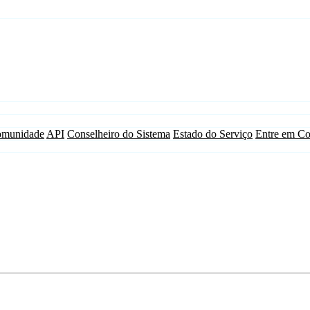
munidade
API
Conselheiro do Sistema
Estado do Serviço
Entre em Co