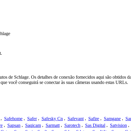
chlage
L
utos de Schlage. Os detalhes de conexão fornecidos aqui são obtidos 
que você conseguirá se conectar às suas câmeras usando estas URLs.
,
Safehome
,
Safer
,
Safesky Cn
,
Safevant
,
Safire
,
Samgane
,
Sa
re
,
Sapsan
,
Saqicam
,
Sarmatt
,
Sarotech
,
Sas Digital
,
Satvision
,