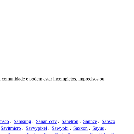
da comunidade e podem estar incompletos, imprecisos ou
msco
,
Samsung
,
Sanan-cctv
,
Sanetron
,
Sannce
,
Sansco
,
Savitmicro
,
Savvypixel
,
Sawyobi
,
Saxxon
,
Sayus
,