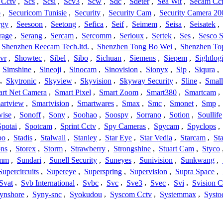
 Cctv
,
Scs
,
Scsi
,
Scv3
,
Scw
,
Sdc
,
Sdeter
,
Sea Wit
,
Secam Cc
o
,
Securicom Tunisie
,
Security
,
Security Cam
,
Security Camera 20
rgy
,
Seesoon
,
Seetong
,
Sefica
,
Seif
,
Seimem
,
Seisa
,
Seisatek
,
rage
,
Serang
,
Sercam
,
Sercomm
,
Serioux
,
Sertek
,
Ses
,
Sesco S
Shenzhen Reecam Tech.ltd.
,
Shenzhen Tong Bo Wei
,
Shenzhen To
vr
,
Showtec
,
Sibel
,
Sibo
,
Sichuan
,
Siemens
,
Siepem
,
Sightlog
,
Simshine
,
Sineoji
,
Sinocam
,
Sinovision
,
Sionyx
,
Sip
,
Siqura
,
,
Skytronic
,
Skyview
,
Skyvision
,
Skyway Security
,
Sline
,
Small
rt Net Camera
,
Smart Pixel
,
Smart Zoom
,
Smart380
,
Smartcam
,
artview
,
Smartvision
,
Smartwares
,
Smax
,
Smc
,
Smonet
,
Smp
,
wise
,
Sonoff
,
Sony
,
Soohao
,
Soospy
,
Sorrano
,
Sotion
,
Soullife
Spotai
,
Spotcam
,
Sprint Cctv
,
Spy Cameras
,
Spycam
,
Spyclops
,
bo
,
Stadis
,
Stalwall
,
Stanley
,
Star Eye
,
Star Vedia
,
Starcam
,
St
ons
,
Storex
,
Storm
,
Strawberry
,
Strongshine
,
Stuart Cam
,
Styco
mm
,
Sundari
,
Sunell Security
,
Suneyes
,
Sunivision
,
Sunkwang
,
Supercircuits
,
Supereye
,
Superspring
,
Supervision
,
Supra Space
,
Svat
,
Svb International
,
Svbc
,
Svc
,
Sve3
,
Svec
,
Svi
,
Svision 
ynshore
,
Syny-snc
,
Syokudou
,
Syscom Cctv
,
Systemmax
,
Systo