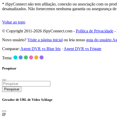
* iSpyConnect não tem afiliação, conexão ou associação com os prod
desatualizados. Não fornecemos nenhuma garantia ou assegurança de 
Voltar ao topo
© Copyright 2011-2026 iSpyConnect.com -
Política de Privacidade
-
Novo usuário?
Visite a página inicial
ou leia nosso
guia do usuário 
Comparar:
Agent DVR vs Blue Iris
·
Agent DVR vs Frigate
Tema:
Pesquisar
Pesquisar
Gerador de URL de Vídeo Schlage
IP