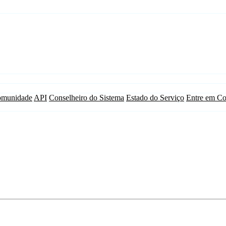
munidade
API
Conselheiro do Sistema
Estado do Serviço
Entre em Co