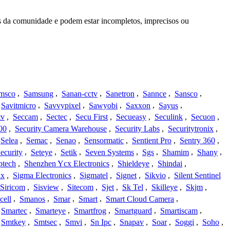
s da comunidade e podem estar incompletos, imprecisos ou
msco
,
Samsung
,
Sanan-cctv
,
Sanetron
,
Sannce
,
Sansco
,
Savitmicro
,
Savvypixel
,
Sawyobi
,
Saxxon
,
Sayus
,
tv
,
Seccam
,
Sectec
,
Secu First
,
Secueasy
,
Seculink
,
Secuon
,
00
,
Security Camera Warehouse
,
Security Labs
,
Securitytronix
,
Selea
,
Semac
,
Senao
,
Sensormatic
,
Sentient Pro
,
Sentry 360
,
ecurity
,
Seteye
,
Setik
,
Seven Systems
,
Sgs
,
Shamim
,
Shany
,
ptech
,
Shenzhen Ycx Electronics
,
Shieldeye
,
Shindai
,
ix
,
Sigma Electronics
,
Sigmatel
,
Signet
,
Sikvio
,
Silent Sentinel
Siricom
,
Sisview
,
Sitecom
,
Sjet
,
Sk Tel
,
Skilleye
,
Skjm
,
cell
,
Smanos
,
Smar
,
Smart
,
Smart Cloud Camera
,
Smartec
,
Smarteye
,
Smartfrog
,
Smartguard
,
Smartiscam
,
Smtkey
,
Smtsec
,
Smvi
,
Sn Ipc
,
Snapav
,
Soar
,
Soggi
,
Soho
,