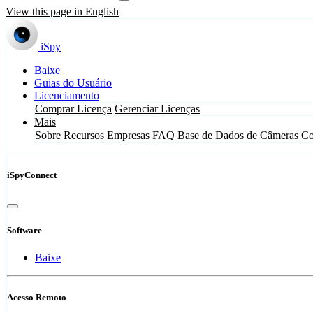
View this page in English
iSpy
Baixe
Guias do Usuário
Licenciamento
Comprar Licença
Gerenciar Licenças
Mais
Sobre
Recursos
Empresas
FAQ
Base de Dados de Câmeras
Co
iSpyConnect
Software
Baixe
Acesso Remoto