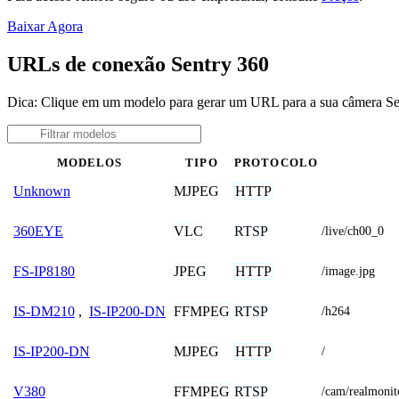
Baixar Agora
URLs de conexão Sentry 360
Dica: Clique em um modelo para gerar um URL para a sua câmera Se
MODELOS
TIPO
PROTOCOLO
MJPEG
HTTP
Unknown
VLC
RTSP
360EYE
/live/ch00_0
JPEG
HTTP
FS-IP8180
/image.jpg
FFMPEG
RTSP
IS-DM210
,
IS-IP200-DN
/h264
MJPEG
HTTP
IS-IP200-DN
/
FFMPEG
RTSP
V380
/cam/realmonit