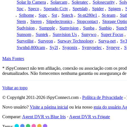
Solar Ip Camera
,
Solarcam
,
Soleratec
,
Solosecurity
,
Sol
Spc
,
Speco
,
Sperado Cctv
,
Spetslab
,
Spider
,
Spigen
,
,
Srihome
,
Sspc
,
Sst
,
Sstech
,
St-nt280e1
,
St-team
,
Sta
Stem
,
Steren
,
Stipelectronics
,
Stopcontact
,
Storage Opti
Sudvision
,
Sumpple
,
Sumvision
,
Sunba
,
Sunbio
,
Sunc
Sunsom
,
Suntek
,
Sunvision Us
,
Sunywo
,
Super Focus
,
Surveilist
,
Surveon
,
Surway Technology
,
Surya-net
,
Sv3
Swnhd-800cam
,
Sy2l
,
Sygonix
,
Symynelec
,
Syneye
,
S
Mais Fontes
* iSpyConnect não tem afiliação, conexão ou associação com os prod
desatualizados. Não fornecemos nenhuma garantia ou assegurança de 
Voltar ao topo
© Copyright 2011-2026 iSpyConnect.com -
Política de Privacidade
-
Novo usuário?
Visite a página inicial
ou leia nosso
guia do usuário 
Comparar:
Agent DVR vs Blue Iris
·
Agent DVR vs Frigate
Tema: