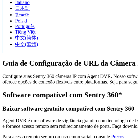
Italiano
日本語
한국어
Polski
Português
Tiếng Việt
中文(简体)
中文(繁體)
Guia de Configuração de URL da Câmera 
Configure suas Sentry 360 câmeras IP com Agent DVR. Nosso software
oferece opções de conexão flexíveis entre plataformas. Seja para se
Software compatível com Sentry 360*
Baixar software gratuito compatível com Sentry 360
Agent DVR é um software de vigilância gratuito com tecnologia de IA 
e fornece acesso remoto sem redirecionamento de porta. Faça downlo
Para acesso remoto seguro ou uso empresarial, consulte
Preços
.