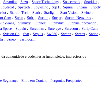
,
Sovmiku
,
Sozo
,
Space Technology
,
Spacetronik
,
Sparklan
,
Spydroid
,
Spytech
,
Spytecinc
,
Sq11
,
Squira
,
Sricam
,
Sricctv
ardot
,
Stardot Tech
,
Starir
,
Starlight
,
Start Vision
,
Steinel
,
art Cam
,
Styco
,
Suba
,
Sucam
,
Sucjar
,
Sucura Networks
,
Sunkwang
,
Sunluxy
,
Sunnex
,
Sunnylux
,
Sunplus Innovation
,
a Space
,
Supvin
,
Surcomm
,
Sure-eye
,
Surecom
,
Surip Cam
,
,
Svision Co
,
Svn
,
Svplus
,
Sw360
,
Swann
,
Sweex
,
Swibe
,
da
,
Szneo
,
Szsinocam
s da comunidade e podem estar incompletos, imprecisos ou
 de Segurança
-
Entre em Contato
-
Perguntas Frequentes