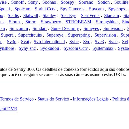
wise
,
Sonoff
,
Sony
,
Soohao
,
Soospy
,
Sorrano
,
Sotion
,
Soullife
Spotai
,
Spotcam
,
Sprint Cctv
,
Spy Cameras
,
Spycam
,
Spyclops
,
bo
,
Stadis
,
Stalwall
,
Stanley
,
Star Eye
,
Star Vedia
,
Starcam
,
St
ons
,
Storex
,
Storm
,
Strawberry
,
STROBEAM
,
Strongshine
,
Stu
han
,
Suncomm
,
Sundari
,
Sunell Security
,
Suneyes
,
Sunivision
,
Supera
,
Supercircuits
,
Supereye
,
Superspring
,
Supervision
,
Supr
c
,
Sv3p
,
Svat
,
Svb International
,
Svbc
,
Svc
,
Sve3
,
Svec
,
Svi
ynshore
,
Syny-snc
,
Syokudou
,
Syscom Cctv
,
Systemmax
,
Systo
utos de Sentry 360. Os detalhes de conexão fornecidos aqui são obtido
que você conseguirá se conectar às suas câmeras usando estas URLs.
Termos de Serviço
-
Status do Serviço
-
Informações Legais
-
Política
Agent DVR