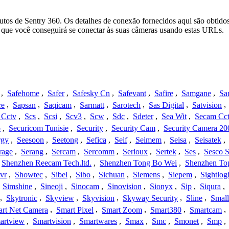
utos de Sentry 360. Os detalhes de conexão fornecidos aqui são obtido
que você conseguirá se conectar às suas câmeras usando estas URLs.
,
Safehome
,
Safer
,
Safesky Cn
,
Safevant
,
Safire
,
Samgane
,
Sa
re
,
Sapsan
,
Saqicam
,
Sarmatt
,
Sarotech
,
Sas Digital
,
Satvision
,
 Cctv
,
Scs
,
Scsi
,
Scv3
,
Scw
,
Sdc
,
Sdeter
,
Sea Wit
,
Secam Cc
o
,
Securicom Tunisie
,
Security
,
Security Cam
,
Security Camera 20
rgy
,
Seesoon
,
Seetong
,
Sefica
,
Seif
,
Seimem
,
Seisa
,
Seisatek
,
rage
,
Serang
,
Sercam
,
Sercomm
,
Serioux
,
Sertek
,
Ses
,
Sesco S
Shenzhen Reecam Tech.ltd.
,
Shenzhen Tong Bo Wei
,
Shenzhen To
vr
,
Showtec
,
Sibel
,
Sibo
,
Sichuan
,
Siemens
,
Siepem
,
Sightlog
,
Simshine
,
Sineoji
,
Sinocam
,
Sinovision
,
Sionyx
,
Sip
,
Siqura
,
,
Skytronic
,
Skyview
,
Skyvision
,
Skyway Security
,
Sline
,
Small
rt Net Camera
,
Smart Pixel
,
Smart Zoom
,
Smart380
,
Smartcam
,
artview
,
Smartvision
,
Smartwares
,
Smax
,
Smc
,
Smonet
,
Smp
,