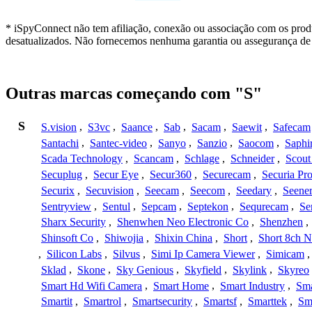
* iSpyConnect não tem afiliação, conexão ou associação com os prod
desatualizados. Não fornecemos nenhuma garantia ou assegurança de 
Outras marcas começando com "S"
S
S.vision
,
S3vc
,
Saance
,
Sab
,
Sacam
,
Saewit
,
Safecam
Santachi
,
Santec-video
,
Sanyo
,
Sanzio
,
Saocom
,
Saphi
Scada Technology
,
Scancam
,
Schlage
,
Schneider
,
Scout
Secuplug
,
Secur Eye
,
Secur360
,
Securecam
,
Securia Pr
Securix
,
Secuvision
,
Seecam
,
Seecom
,
Seedary
,
Seene
Sentryview
,
Sentul
,
Sepcam
,
Septekon
,
Sequrecam
,
Se
Sharx Security
,
Shenwhen Neo Electronic Co
,
Shenzhen
,
Shinsoft Co
,
Shiwojia
,
Shixin China
,
Short
,
Short 8ch N
,
Silicon Labs
,
Silvus
,
Simi Ip Camera Viewer
,
Simicam
Sklad
,
Skone
,
Sky Genious
,
Skyfield
,
Skylink
,
Skyreo
Smart Hd Wifi Camera
,
Smart Home
,
Smart Industry
,
Sma
Smartit
,
Smartrol
,
Smartsecurity
,
Smartsf
,
Smarttek
,
Sm