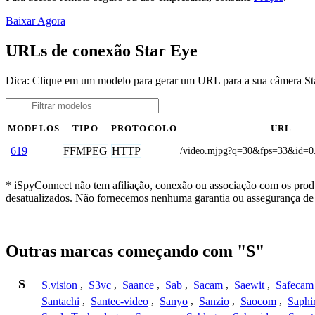
Baixar Agora
URLs de conexão Star Eye
Dica: Clique em um modelo para gerar um URL para a sua câmera St
MODELOS
TIPO
PROTOCOLO
URL
FFMPEG
HTTP
619
/video.mjpg?q=30&fps=33&id=0
* iSpyConnect não tem afiliação, conexão ou associação com os produ
desatualizados. Não fornecemos nenhuma garantia ou assegurança de 
Outras marcas começando com "S"
S
S.vision
,
S3vc
,
Saance
,
Sab
,
Sacam
,
Saewit
,
Safecam
Santachi
,
Santec-video
,
Sanyo
,
Sanzio
,
Saocom
,
Saphi