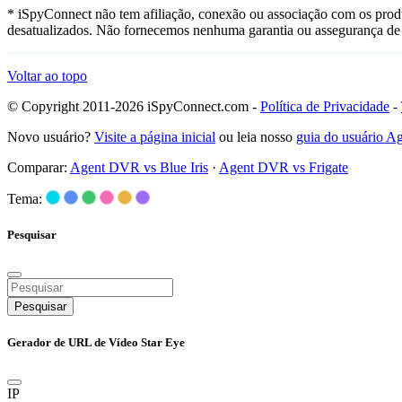
* iSpyConnect não tem afiliação, conexão ou associação com os produ
desatualizados. Não fornecemos nenhuma garantia ou assegurança de 
Voltar ao topo
© Copyright 2011-2026 iSpyConnect.com -
Política de Privacidade
-
Novo usuário?
Visite a página inicial
ou leia nosso
guia do usuário 
Comparar:
Agent DVR vs Blue Iris
·
Agent DVR vs Frigate
Tema:
Pesquisar
Pesquisar
Gerador de URL de Vídeo Star Eye
IP