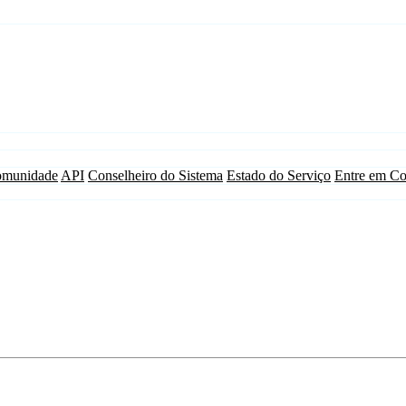
munidade
API
Conselheiro do Sistema
Estado do Serviço
Entre em Co