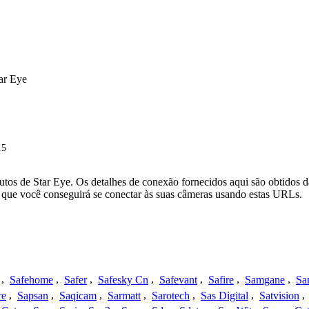
ar Eye
.5
tos de Star Eye. Os detalhes de conexão fornecidos aqui são obtidos 
que você conseguirá se conectar às suas câmeras usando estas URLs.
,
Safehome
,
Safer
,
Safesky Cn
,
Safevant
,
Safire
,
Samgane
,
Sa
re
,
Sapsan
,
Saqicam
,
Sarmatt
,
Sarotech
,
Sas Digital
,
Satvision
,