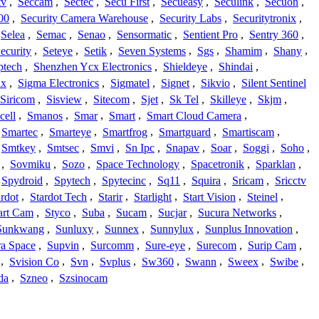
tv
,
Seccam
,
Sectec
,
Secu First
,
Secueasy
,
Seculink
,
Secuon
,
00
,
Security Camera Warehouse
,
Security Labs
,
Securitytronix
,
Selea
,
Semac
,
Senao
,
Sensormatic
,
Sentient Pro
,
Sentry 360
,
ecurity
,
Seteye
,
Setik
,
Seven Systems
,
Sgs
,
Shamim
,
Shany
,
ptech
,
Shenzhen Ycx Electronics
,
Shieldeye
,
Shindai
,
ix
,
Sigma Electronics
,
Sigmatel
,
Signet
,
Sikvio
,
Silent Sentinel
Siricom
,
Sisview
,
Sitecom
,
Sjet
,
Sk Tel
,
Skilleye
,
Skjm
,
cell
,
Smanos
,
Smar
,
Smart
,
Smart Cloud Camera
,
Smartec
,
Smarteye
,
Smartfrog
,
Smartguard
,
Smartiscam
,
Smtkey
,
Smtsec
,
Smvi
,
Sn Ipc
,
Snapav
,
Soar
,
Soggi
,
Soho
,
,
Sovmiku
,
Sozo
,
Space Technology
,
Spacetronik
,
Sparklan
,
Spydroid
,
Spytech
,
Spytecinc
,
Sq11
,
Squira
,
Sricam
,
Sricctv
ardot
,
Stardot Tech
,
Starir
,
Starlight
,
Start Vision
,
Steinel
,
art Cam
,
Styco
,
Suba
,
Sucam
,
Sucjar
,
Sucura Networks
,
Sunkwang
,
Sunluxy
,
Sunnex
,
Sunnylux
,
Sunplus Innovation
,
a Space
,
Supvin
,
Surcomm
,
Sure-eye
,
Surecom
,
Surip Cam
,
,
Svision Co
,
Svn
,
Svplus
,
Sw360
,
Swann
,
Sweex
,
Swibe
,
da
,
Szneo
,
Szsinocam