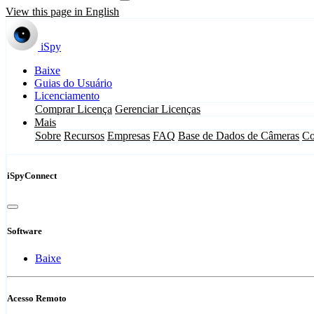
View this page in English
iSpy
Baixe
Guias do Usuário
Licenciamento
Comprar Licença
Gerenciar Licenças
Mais
Sobre
Recursos
Empresas
FAQ
Base de Dados de Câmeras
Co
iSpyConnect
Software
Baixe
Acesso Remoto