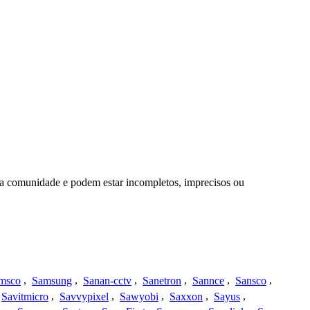
da comunidade e podem estar incompletos, imprecisos ou
msco
,
Samsung
,
Sanan-cctv
,
Sanetron
,
Sannce
,
Sansco
,
Savitmicro
,
Savvypixel
,
Sawyobi
,
Saxxon
,
Sayus
,