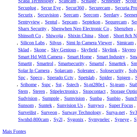
Scada Technology
,
Scancam
,
Schlage
,
Schneider
,
Scout
Secuplug
,
Secur Eye
,
Secur360
,
Securecam
,
Securia Pr
Securix
,
Secuvision
,
Seecam
,
Seecom
,
Seedary
,
Seene
Sentryview
,
Sentul
,
Sepcam
,
Septekon
,
Sequrecam
,
Se
Sharx Security
,
Shenwhen Neo Electronic Co
,
Shenzhen
,
Shinsoft Co
,
Shiwojia
,
Shixin China
,
Short
,
Short 8ch N
,
Silicon Labs
,
Silvus
,
Simi Ip Camera Viewer
,
Simicam
Sklad
,
Skone
,
Sky Genious
,
Skyfield
,
Skylink
,
Skyreo
Smart Hd Wifi Camera
,
Smart Home
,
Smart Industry
,
Sma
Smartit
,
Smartrol
,
Smartsecurity
,
Smartsf
,
Smarttek
,
Sm
Solar Ip Camera
,
Solarcam
,
Soleratec
,
Solosecurity
,
Sol
Spc
,
Speco
,
Sperado Cctv
,
Spetslab
,
Spider
,
Spigen
,
,
Srihome
,
Sspc
,
Sst
,
Sstech
,
St-nt280e1
,
St-team
,
Sta
Stem
,
Steren
,
Stipelectronics
,
Stopcontact
,
Storage Opti
Sudvision
,
Sumpple
,
Sumvision
,
Sunba
,
Sunbio
,
Sunc
Sunsom
,
Suntek
,
Sunvision Us
,
Sunywo
,
Super Focus
,
Surveilist
,
Surveon
,
Surway Technology
,
Surya-net
,
Sv3
Swnhd-800cam
,
Sy2l
,
Sygonix
,
Symynelec
,
Syneye
,
S
Mais Fontes