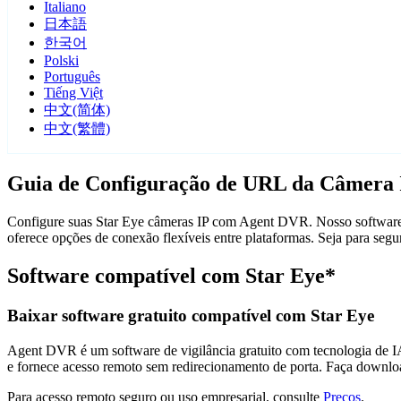
Italiano
日本語
한국어
Polski
Português
Tiếng Việt
中文(简体)
中文(繁體)
Guia de Configuração de URL da Câmera 
Configure suas Star Eye câmeras IP com Agent DVR. Nosso software d
oferece opções de conexão flexíveis entre plataformas. Seja para se
Software compatível com Star Eye*
Baixar software gratuito compatível com Star Eye
Agent DVR é um software de vigilância gratuito com tecnologia de IA 
e fornece acesso remoto sem redirecionamento de porta. Faça downlo
Para acesso remoto seguro ou uso empresarial, consulte
Preços
.