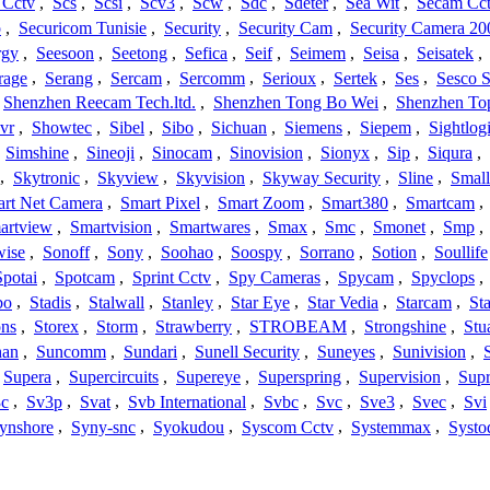
 Cctv
,
Scs
,
Scsi
,
Scv3
,
Scw
,
Sdc
,
Sdeter
,
Sea Wit
,
Secam Cc
o
,
Securicom Tunisie
,
Security
,
Security Cam
,
Security Camera 20
rgy
,
Seesoon
,
Seetong
,
Sefica
,
Seif
,
Seimem
,
Seisa
,
Seisatek
,
rage
,
Serang
,
Sercam
,
Sercomm
,
Serioux
,
Sertek
,
Ses
,
Sesco S
Shenzhen Reecam Tech.ltd.
,
Shenzhen Tong Bo Wei
,
Shenzhen To
vr
,
Showtec
,
Sibel
,
Sibo
,
Sichuan
,
Siemens
,
Siepem
,
Sightlog
,
Simshine
,
Sineoji
,
Sinocam
,
Sinovision
,
Sionyx
,
Sip
,
Siqura
,
,
Skytronic
,
Skyview
,
Skyvision
,
Skyway Security
,
Sline
,
Small
rt Net Camera
,
Smart Pixel
,
Smart Zoom
,
Smart380
,
Smartcam
,
artview
,
Smartvision
,
Smartwares
,
Smax
,
Smc
,
Smonet
,
Smp
,
wise
,
Sonoff
,
Sony
,
Soohao
,
Soospy
,
Sorrano
,
Sotion
,
Soullife
Spotai
,
Spotcam
,
Sprint Cctv
,
Spy Cameras
,
Spycam
,
Spyclops
,
bo
,
Stadis
,
Stalwall
,
Stanley
,
Star Eye
,
Star Vedia
,
Starcam
,
St
ons
,
Storex
,
Storm
,
Strawberry
,
STROBEAM
,
Strongshine
,
Stu
han
,
Suncomm
,
Sundari
,
Sunell Security
,
Suneyes
,
Sunivision
,
Supera
,
Supercircuits
,
Supereye
,
Superspring
,
Supervision
,
Supr
c
,
Sv3p
,
Svat
,
Svb International
,
Svbc
,
Svc
,
Sve3
,
Svec
,
Svi
ynshore
,
Syny-snc
,
Syokudou
,
Syscom Cctv
,
Systemmax
,
Systo