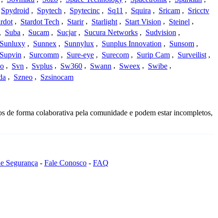
Spydroid
,
Spytech
,
Spytecinc
,
Sq11
,
Squira
,
Sricam
,
Sricctv
ardot
,
Stardot Tech
,
Starir
,
Starlight
,
Start Vision
,
Steinel
,
,
Suba
,
Sucam
,
Sucjar
,
Sucura Networks
,
Sudvision
,
Sunluxy
,
Sunnex
,
Sunnylux
,
Sunplus Innovation
,
Sunsom
,
Supvin
,
Surcomm
,
Sure-eye
,
Surecom
,
Surip Cam
,
Surveilist
,
Co
,
Svn
,
Svplus
,
Sw360
,
Swann
,
Sweex
,
Swibe
,
da
,
Szneo
,
Szsinocam
os de forma colaborativa pela comunidade e podem estar incompletos,
 de Segurança
-
Fale Conosco
-
FAQ