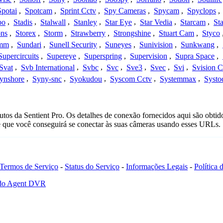
Spotai
,
Spotcam
,
Sprint Cctv
,
Spy Cameras
,
Spycam
,
Spyclops
,
bo
,
Stadis
,
Stalwall
,
Stanley
,
Star Eye
,
Star Vedia
,
Starcam
,
St
ons
,
Storex
,
Storm
,
Strawberry
,
Strongshine
,
Stuart Cam
,
Styco
mm
,
Sundari
,
Sunell Security
,
Suneyes
,
Sunivision
,
Sunkwang
,
Supercircuits
,
Supereye
,
Superspring
,
Supervision
,
Supra Space
,
Svat
,
Svb International
,
Svbc
,
Svc
,
Sve3
,
Svec
,
Svi
,
Svision 
ynshore
,
Syny-snc
,
Syokudou
,
Syscom Cctv
,
Systemmax
,
Systo
tos da Sentient Pro. Os detalhes de conexão fornecidos aqui são obtid
e que você conseguirá se conectar às suas câmeras usando esses URLs.
Termos de Serviço
-
Status do Serviço
-
Informações Legais
-
Política
 do Agent DVR