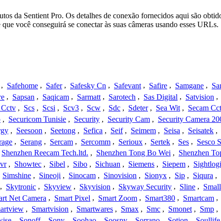
tos da Sentient Pro. Os detalhes de conexão fornecidos aqui são obtid
e que você conseguirá se conectar às suas câmeras usando esses URLs.
,
Safehome
,
Safer
,
Safesky Cn
,
Safevant
,
Safire
,
Samgane
,
Sa
re
,
Sapsan
,
Saqicam
,
Sarmatt
,
Sarotech
,
Sas Digital
,
Satvision
,
 Cctv
,
Scs
,
Scsi
,
Scv3
,
Scw
,
Sdc
,
Sdeter
,
Sea Wit
,
Secam Cc
o
,
Securicom Tunisie
,
Security
,
Security Cam
,
Security Camera 20
rgy
,
Seesoon
,
Seetong
,
Sefica
,
Seif
,
Seimem
,
Seisa
,
Seisatek
,
rage
,
Serang
,
Sercam
,
Sercomm
,
Serioux
,
Sertek
,
Ses
,
Sesco S
Shenzhen Reecam Tech.ltd.
,
Shenzhen Tong Bo Wei
,
Shenzhen To
vr
,
Showtec
,
Sibel
,
Sibo
,
Sichuan
,
Siemens
,
Siepem
,
Sightlog
,
Simshine
,
Sineoji
,
Sinocam
,
Sinovision
,
Sionyx
,
Sip
,
Siqura
,
,
Skytronic
,
Skyview
,
Skyvision
,
Skyway Security
,
Sline
,
Small
rt Net Camera
,
Smart Pixel
,
Smart Zoom
,
Smart380
,
Smartcam
,
artview
,
Smartvision
,
Smartwares
,
Smax
,
Smc
,
Smonet
,
Smp
,
wise
,
Sonoff
,
Sony
,
Soohao
,
Soospy
,
Sorrano
,
Sotion
,
Soullife