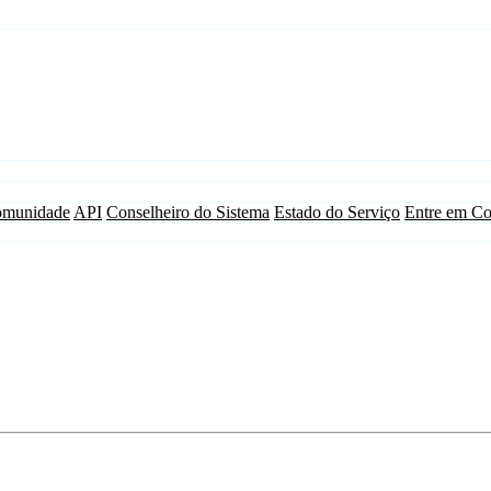
munidade
API
Conselheiro do Sistema
Estado do Serviço
Entre em Co