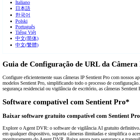
Italiano
日本語
한국어
Polski
Português
Tiếng Việt
中文(简体)
中文(繁體)
Guia de Configuração de URL da Câmera I
Configure eficientemente suas câmeras IP Sentient Pro com nossos apl
modelos Sentient Pro, simplificando todo o processo de configuração
segurança residencial ou vigilância de escritório, as câmeras Sentie
Software compatível com Sentient Pro*
Baixar software gratuito compatível com Sentient Pro
Explore o Agent DVR: o software de vigilância AI gratuito definitivo.
em qualquer dispositivo, suporta câmeras ilimitadas e simplifica o 
monitoramento do Agent DVR. Baixe agora para segurança e tranquili