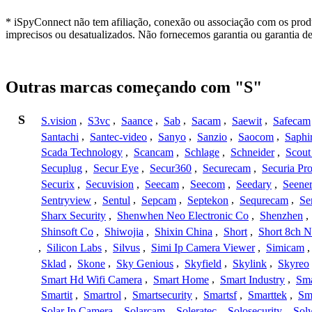
* iSpyConnect não tem afiliação, conexão ou associação com os produ
imprecisos ou desatualizados. Não fornecemos garantia ou garantia d
Outras marcas começando com "S"
S
S.vision
,
S3vc
,
Saance
,
Sab
,
Sacam
,
Saewit
,
Safecam
Santachi
,
Santec-video
,
Sanyo
,
Sanzio
,
Saocom
,
Saphi
Scada Technology
,
Scancam
,
Schlage
,
Schneider
,
Scout
Secuplug
,
Secur Eye
,
Secur360
,
Securecam
,
Securia Pr
Securix
,
Secuvision
,
Seecam
,
Seecom
,
Seedary
,
Seene
Sentryview
,
Sentul
,
Sepcam
,
Septekon
,
Sequrecam
,
Se
Sharx Security
,
Shenwhen Neo Electronic Co
,
Shenzhen
,
Shinsoft Co
,
Shiwojia
,
Shixin China
,
Short
,
Short 8ch N
,
Silicon Labs
,
Silvus
,
Simi Ip Camera Viewer
,
Simicam
Sklad
,
Skone
,
Sky Genious
,
Skyfield
,
Skylink
,
Skyreo
Smart Hd Wifi Camera
,
Smart Home
,
Smart Industry
,
Sma
Smartit
,
Smartrol
,
Smartsecurity
,
Smartsf
,
Smarttek
,
Sm
Solar Ip Camera
,
Solarcam
,
Soleratec
,
Solosecurity
,
Sol