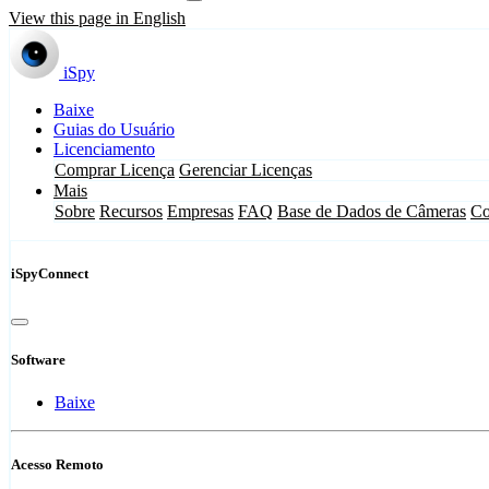
View this page in English
iSpy
Baixe
Guias do Usuário
Licenciamento
Comprar Licença
Gerenciar Licenças
Mais
Sobre
Recursos
Empresas
FAQ
Base de Dados de Câmeras
Co
iSpyConnect
Software
Baixe
Acesso Remoto