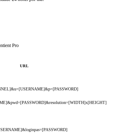
ntient Pro
URL
=[CHANNEL]&u=[USERNAME]&p=[PASSWORD]
RNAME]&pwd=[PASSWORD]&resolution=[WIDTH]x[HEIGHT]
se=[USERNAME]&loginpas=[PASSWORD]