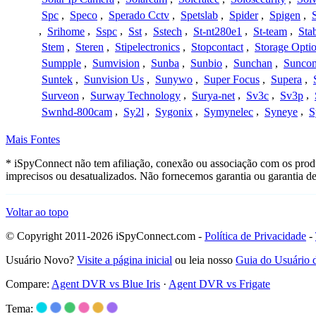
Spc
,
Speco
,
Sperado Cctv
,
Spetslab
,
Spider
,
Spigen
,
,
Srihome
,
Sspc
,
Sst
,
Sstech
,
St-nt280e1
,
St-team
,
Sta
Stem
,
Steren
,
Stipelectronics
,
Stopcontact
,
Storage Opti
Sumpple
,
Sumvision
,
Sunba
,
Sunbio
,
Sunchan
,
Sunco
Suntek
,
Sunvision Us
,
Sunywo
,
Super Focus
,
Supera
,
Surveon
,
Surway Technology
,
Surya-net
,
Sv3c
,
Sv3p
,
Swnhd-800cam
,
Sy2l
,
Sygonix
,
Symynelec
,
Syneye
,
S
Mais Fontes
* iSpyConnect não tem afiliação, conexão ou associação com os produ
imprecisos ou desatualizados. Não fornecemos garantia ou garantia d
Voltar ao topo
© Copyright 2011-2026 iSpyConnect.com -
Política de Privacidade
-
Usuário Novo?
Visite a página inicial
ou leia nosso
Guia do Usuário
Compare:
Agent DVR vs Blue Iris
·
Agent DVR vs Frigate
Tema: