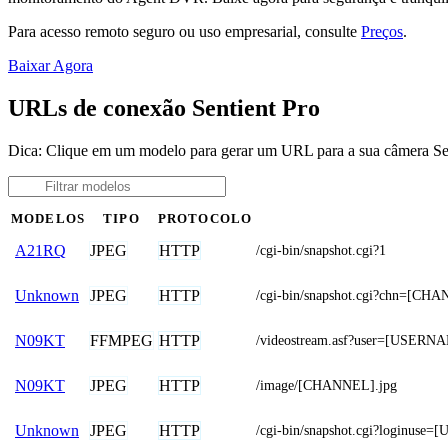
Para acesso remoto seguro ou uso empresarial, consulte
Preços
.
Baixar Agora
URLs de conexão Sentient Pro
Dica: Clique em um modelo para gerar um URL para a sua câmera Se
MODELOS
TIPO
PROTOCOLO
JPEG
HTTP
A21RQ
/cgi-bin/snapshot.cgi?1
JPEG
HTTP
Unknown
/cgi-bin/snapshot.cgi?chn
FFMPEG
HTTP
N09KT
/videostream.asf?user=[USE
JPEG
HTTP
N09KT
/image/[CHANNEL].jpg
JPEG
HTTP
Unknown
/cgi-bin/snapshot.cgi?loginu