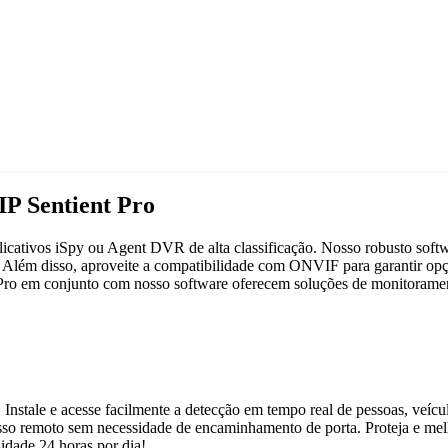
P Sentient Pro
icativos iSpy ou Agent DVR de alta classificação. Nosso robusto softwa
. Além disso, aproveite a compatibilidade com ONVIF para garantir opçõ
nt Pro em conjunto com nosso software oferecem soluções de monitoramen
 Instale e acesse facilmente a detecção em tempo real de pessoas, veíc
acesso remoto sem necessidade de encaminhamento de porta. Proteja e m
dade 24 horas por dia!