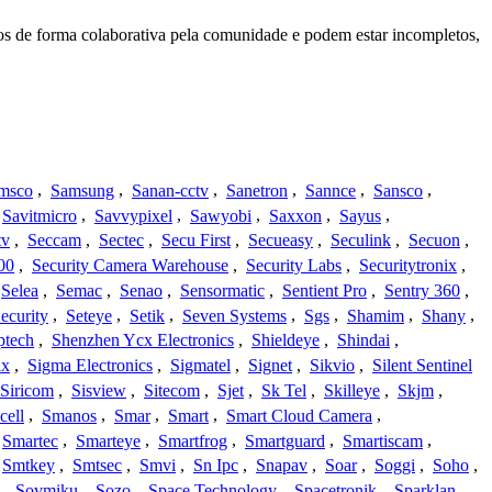
os de forma colaborativa pela comunidade e podem estar incompletos,
msco
,
Samsung
,
Sanan-cctv
,
Sanetron
,
Sannce
,
Sansco
,
Savitmicro
,
Savvypixel
,
Sawyobi
,
Saxxon
,
Sayus
,
tv
,
Seccam
,
Sectec
,
Secu First
,
Secueasy
,
Seculink
,
Secuon
,
00
,
Security Camera Warehouse
,
Security Labs
,
Securitytronix
,
Selea
,
Semac
,
Senao
,
Sensormatic
,
Sentient Pro
,
Sentry 360
,
ecurity
,
Seteye
,
Setik
,
Seven Systems
,
Sgs
,
Shamim
,
Shany
,
ptech
,
Shenzhen Ycx Electronics
,
Shieldeye
,
Shindai
,
ix
,
Sigma Electronics
,
Sigmatel
,
Signet
,
Sikvio
,
Silent Sentinel
Siricom
,
Sisview
,
Sitecom
,
Sjet
,
Sk Tel
,
Skilleye
,
Skjm
,
cell
,
Smanos
,
Smar
,
Smart
,
Smart Cloud Camera
,
Smartec
,
Smarteye
,
Smartfrog
,
Smartguard
,
Smartiscam
,
Smtkey
,
Smtsec
,
Smvi
,
Sn Ipc
,
Snapav
,
Soar
,
Soggi
,
Soho
,
,
Sovmiku
,
Sozo
,
Space Technology
,
Spacetronik
,
Sparklan
,