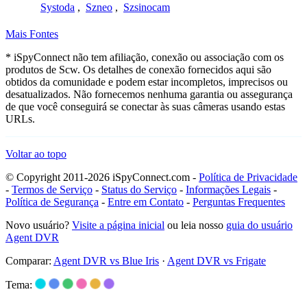
Systoda
,
Szneo
,
Szsinocam
Mais Fontes
* iSpyConnect não tem afiliação, conexão ou associação com os
produtos de Scw. Os detalhes de conexão fornecidos aqui são
obtidos da comunidade e podem estar incompletos, imprecisos ou
desatualizados. Não fornecemos nenhuma garantia ou assegurança
de que você conseguirá se conectar às suas câmeras usando estas
URLs.
Voltar ao topo
© Copyright 2011-2026 iSpyConnect.com -
Política de Privacidade
-
Termos de Serviço
-
Status do Serviço
-
Informações Legais
-
Política de Segurança
-
Entre em Contato
-
Perguntas Frequentes
Novo usuário?
Visite a página inicial
ou leia nosso
guia do usuário
Agent DVR
Comparar:
Agent DVR vs Blue Iris
·
Agent DVR vs Frigate
Tema: