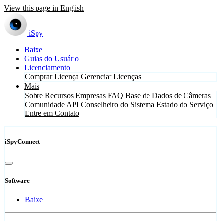
View this page in English
iSpy
Baixe
Guias do Usuário
Licenciamento
Comprar Licença
Gerenciar Licenças
Mais
Sobre
Recursos
Empresas
FAQ
Base de Dados de Câmeras
Comunidade
API
Conselheiro do Sistema
Estado do Serviço
Entre em Contato
iSpyConnect
Software
Baixe