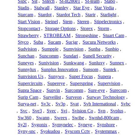
Sspc
,
Sst
,
Sstech
,
St-nt280e1
,
St-team
,
Stabo
,
Stadis
,
Stalwall
,
Stanley
,
Star Eye
,
Star Vedia
,
Starcam
,
Stardot
,
Stardot Tech
,
Starir
,
Starlight
,
Start Vision
,
Steinel
,
Stem
,
Steren
,
Stipelectronics
,
Stopcontact
,
Storage Options
,
Storex
,
Storm
,
Strawberry
,
STROBEAM
,
Strongshine
,
Stuart Cam
,
Styco
,
Suba
,
Sucam
,
Sucjar
,
Sucura Networks
,
Sudvision
,
Sumpple
,
Sumvision
,
Sunba
,
Sunbio
,
Sunchan
,
Suncomm
,
Sundari
,
Sunell Security
,
Suneyes
,
Sunivision
,
Sunkwang
,
Sunluxy
,
Sunnex
,
Sunnylux
,
Sunplus Innovation
,
Sunsom
,
Suntek
,
Sunvision Us
,
Sunywo
,
Super Focus
,
Supera
,
Supercircuits
,
Supereye
,
Superspring
,
Supervision
,
Supra Space
,
Supvin
,
Surcomm
,
Sure-eye
,
Surecom
,
Surip Cam
,
Surveilist
,
Surveon
,
Surway Technology
,
Surya-net
,
Sv3c
,
Sv3p
,
Svat
,
Svb International
,
Svbc
,
Svc
,
Sve3
,
Svec
,
Svi
,
Svision Co
,
Svn
,
Svplus
,
Sw360
,
Swann
,
Sweex
,
Swibe
,
Swnhd-800cam
,
Sy2l
,
Sygonix
,
Symynelec
,
Syneye
,
Synshore
,
Syny-snc
,
Syokudou
,
Syscom Cctv
,
Systemmax
,