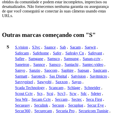
obtidos da comunidade e podem estar incompletos, imprecisos ou
desatualizados. Não fornecemos nenhuma garantia ou assegurança
de que você conseguirá se conectar às suas câmeras usando estas
URLs.
Outras marcas começando com "S"
S
S.vision
,
S3vc
,
Saance
,
Sab
,
Sacam
,
Saewit
,
Safecam
,
Safehome
,
Safer
,
Safesky Cn
,
Safevant
,
Safire
,
Samgane
,
Samsco
,
Samsung
,
Sanan-cctv
,
Sanetron
,
Sannce
,
Sansco
,
Santachi
,
Santec-video
,
Sanyo
,
Sanzio
,
Saocom
,
Saphire
,
Sapsan
,
Saqicam
,
Sarmatt
,
Sarotech
,
Sas Digital
,
Satvision
,
Savitmicro
,
Savvypixel
,
Sawyobi
,
Saxxon
,
Sayus
,
Scada Technology
,
Scancam
,
Schlage
,
Schneider
,
Scout Cctv
,
Scs
,
Scsi
,
Scv3
,
Scw
,
Sdc
,
Sdeter
,
Sea Wit
,
Secam Cctv
,
Seccam
,
Sectec
,
Secu First
,
Secueasy
,
Seculink
,
Secuon
,
Secuplug
,
Secur Eye
,
Secur360
,
Securecam
,
Securia Pro
,
Securicom Tunisie
,