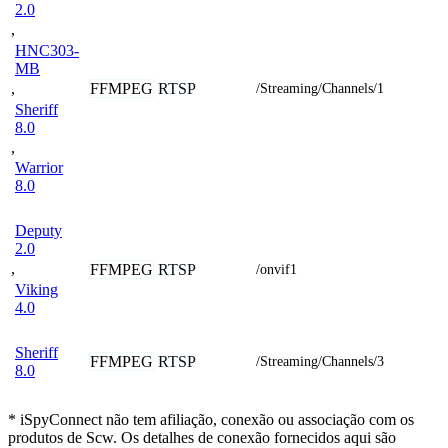
2.0
,
HNC303-
MB
FFMPEG
RTSP
,
/Streaming/Channels/1
Sheriff
8.0
,
Warrior
8.0
Deputy
2.0
,
FFMPEG
RTSP
/onvif1
Viking
4.0
Sheriff
FFMPEG
RTSP
/Streaming/Channels/3
8.0
* iSpyConnect não tem afiliação, conexão ou associação com os
produtos de Scw. Os detalhes de conexão fornecidos aqui são