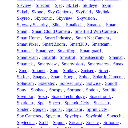
Sisview
,
Sitecom
,
Sjet
,
Sk Tel
,
Skilleye
,
Skjm
,
Sklad
,
Skone
,
Sky Genious
,
Skyfield
,
Skylink
,
Skyreo
,
Skytronic
,
Skyview
,
Skyvision
,
Skyway Security
,
Sline
,
Smallcell
,
Smanos
,
Smar
,
Smart
,
Smart Cloud Camera
,
Smart Hd Wifi Camera
,
Smart Home
,
Smart Industry
,
Smart Net Camera
,
Smart Pixel
,
Smart Zoom
,
Smart380
,
Smartcam
,
Smartec
,
Smarteye
,
Smartfrog
,
Smartguard
,
Smartiscam
,
Smartit
,
Smartrol
,
Smartsecurity
,
Smartsf
,
Smarttek
,
Smartview
,
Smartvision
,
Smartwares
,
Smax
,
Smc
,
Smonet
,
Smp
,
Smtkey
,
Smtsec
,
Smvi
,
Sn Ipc
,
Snapav
,
Soar
,
Soggi
,
Soho
,
Solar Ip Camera
,
Solarcam
,
Soleratec
,
Solosecurity
,
Solwise
,
Sonoff
,
Sony
,
Soohao
,
Soospy
,
Sorrano
,
Sotion
,
Soullife
,
Sovmiku
,
Sozo
,
Space Technology
,
Spacetronik
,
Sparklan
,
Spc
,
Speco
,
Sperado Cctv
,
Spetslab
,
Spider
,
Spigen
,
Spotai
,
Spotcam
,
Sprint Cctv
,
Spy Cameras
,
Spycam
,
Spyclops
,
Spydroid
,
Spytech
,
Spytecinc
,
Sq11
,
Squira
,
Sricam
,
Sricctv
,
Srihome
,