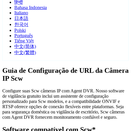
हिन्दी
Bahasa Indonesia
Italiano
日本語
한국어
Polski
Português
Tiếng Việt
中文(简体)
中文(繁體)
Guia de Configuração de URL da Câmera
IP Scw
Configure suas Scw câmeras IP com Agent DVR. Nosso software
de vigilância gratuito inclui um assistente de configuração
personalizado para Scw modelos, e a compatibilidade ONVIF e
RTSP oferece opções de conexão flexíveis entre plataformas. Seja
para segurança doméstica ou vigilância de escritório, Scw câmeras
com Agent DVR fornecem monitoramento confiável e seguro.
Software compatível com Scw*