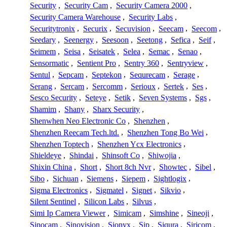
Security
,
Security Cam
,
Security Camera 2000
,
Security Camera Warehouse
,
Security Labs
,
Securitytronix
,
Securix
,
Secuvision
,
Seecam
,
Seecom
,
Seedary
,
Seenergy
,
Seesoon
,
Seetong
,
Sefica
,
Seif
,
Seimem
,
Seisa
,
Seisatek
,
Selea
,
Semac
,
Senao
,
Sensormatic
,
Sentient Pro
,
Sentry 360
,
Sentryview
,
Sentul
,
Sepcam
,
Septekon
,
Sequrecam
,
Serage
,
Serang
,
Sercam
,
Sercomm
,
Serioux
,
Sertek
,
Ses
,
Sesco Security
,
Seteye
,
Setik
,
Seven Systems
,
Sgs
,
Shamim
,
Shany
,
Sharx Security
,
Shenwhen Neo Electronic Co
,
Shenzhen
,
Shenzhen Reecam Tech.ltd.
,
Shenzhen Tong Bo Wei
,
Shenzhen Toptech
,
Shenzhen Ycx Electronics
,
Shieldeye
,
Shindai
,
Shinsoft Co
,
Shiwojia
,
Shixin China
,
Short
,
Short 8ch Nvr
,
Showtec
,
Sibel
,
Sibo
,
Sichuan
,
Siemens
,
Siepem
,
Sightlogix
,
Sigma Electronics
,
Sigmatel
,
Signet
,
Sikvio
,
Silent Sentinel
,
Silicon Labs
,
Silvus
,
Simi Ip Camera Viewer
,
Simicam
,
Simshine
,
Sineoji
,
Sinocam
,
Sinovision
,
Sionyx
,
Sip
,
Siqura
,
Siricom
,