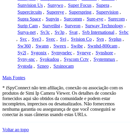
Sunvision Us
,
Sunywo
,
Super Focus
,
Supera
,
Supercircuits
,
Supereye
,
Superspring
,
Supervision
,
Supra Space
,
Supvin
,
Surcomm
,
Sure-eye
,
Surecom
,
Surip Cam
,
Surveilist
,
Surveon
,
Surway Technology
,
Surya-net
,
Sv3c
,
Sv3p
,
Svat
,
Svb International
,
Svbc
,
Svc
,
Sve3
,
Svec
,
Svi
,
Svision Co
,
Svn
,
Svplus
,
Sw360
,
Swann
,
Sweex
,
Swibe
,
Swnhd-800cam
,
Sy2l
,
Sygonix
,
Symynelec
,
Syneye
,
Synshore
,
Syny-snc
,
Syokudou
,
Syscom Cctv
,
Systemmax
,
Systoda
,
Szneo
,
Szsinocam
Mais Fontes
* iSpyConnect não tem afiliação, conexão ou associação com os
produtos de Simi Ip Camera Viewer. Os detalhes de conexão
fornecidos aqui são obtidos da comunidade e podem estar
incompletos, imprecisos ou desatualizados. Não fornecemos
nenhuma garantia ou assegurança de que você conseguirá se
conectar às suas câmeras usando estas URLs.
Voltar ao topo