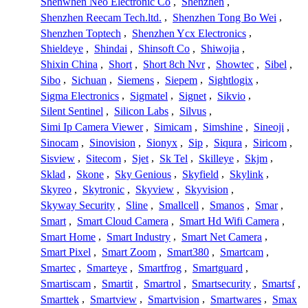
Shenwhen Neo Electronic Co
,
Shenzhen
,
Shenzhen Reecam Tech.ltd.
,
Shenzhen Tong Bo Wei
,
Shenzhen Toptech
,
Shenzhen Ycx Electronics
,
Shieldeye
,
Shindai
,
Shinsoft Co
,
Shiwojia
,
Shixin China
,
Short
,
Short 8ch Nvr
,
Showtec
,
Sibel
,
Sibo
,
Sichuan
,
Siemens
,
Siepem
,
Sightlogix
,
Sigma Electronics
,
Sigmatel
,
Signet
,
Sikvio
,
Silent Sentinel
,
Silicon Labs
,
Silvus
,
Simi Ip Camera Viewer
,
Simicam
,
Simshine
,
Sineoji
,
Sinocam
,
Sinovision
,
Sionyx
,
Sip
,
Siqura
,
Siricom
,
Sisview
,
Sitecom
,
Sjet
,
Sk Tel
,
Skilleye
,
Skjm
,
Sklad
,
Skone
,
Sky Genious
,
Skyfield
,
Skylink
,
Skyreo
,
Skytronic
,
Skyview
,
Skyvision
,
Skyway Security
,
Sline
,
Smallcell
,
Smanos
,
Smar
,
Smart
,
Smart Cloud Camera
,
Smart Hd Wifi Camera
,
Smart Home
,
Smart Industry
,
Smart Net Camera
,
Smart Pixel
,
Smart Zoom
,
Smart380
,
Smartcam
,
Smartec
,
Smarteye
,
Smartfrog
,
Smartguard
,
Smartiscam
,
Smartit
,
Smartrol
,
Smartsecurity
,
Smartsf
,
Smarttek
,
Smartview
,
Smartvision
,
Smartwares
,
Smax