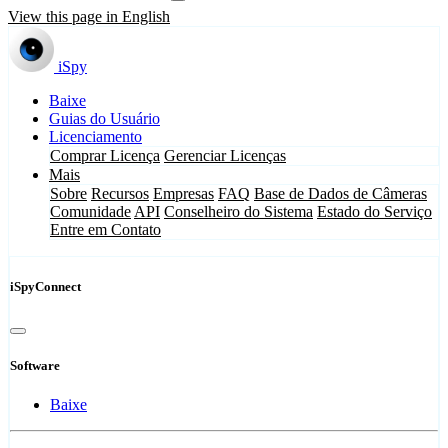
View this page in English
iSpy
Baixe
Guias do Usuário
Licenciamento
Comprar Licença
Gerenciar Licenças
Mais
Sobre
Recursos
Empresas
FAQ
Base de Dados de Câmeras
Comunidade
API
Conselheiro do Sistema
Estado do Serviço
Entre em Contato
iSpyConnect
Software
Baixe