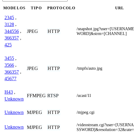
MODELOS
TIPO
PROTOCOLO
URL
2345
,
3128
,
/snapshot.jpg?user=[USERNA
344556
,
JPEG
HTTP
WORD]&strm=[CHANNEL]
366357
,
425
3455
,
3566
,
JPEG
HTTP
/tmpfs/auto.jpg
366357
,
45677
H43
,
FFMPEG
RTSP
/ucast/11
Unknown
MJPEG
HTTP
Unknown
/mjpeg.cgi
/videostream.cgi?user=[USER
Unknown
MJPEG
HTTP
SSWORD]&resolution=32&rate=