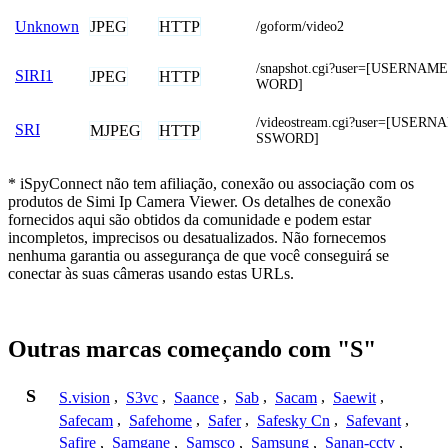
JPEG
HTTP
Unknown
/goform/video2
/snapshot.cgi?user=[USERNA
SIRI1
JPEG
HTTP
WORD]
/videostream.cgi?user=[USER
SRI
MJPEG
HTTP
SSWORD]
* iSpyConnect não tem afiliação, conexão ou associação com os
produtos de Simi Ip Camera Viewer. Os detalhes de conexão
fornecidos aqui são obtidos da comunidade e podem estar
incompletos, imprecisos ou desatualizados. Não fornecemos
nenhuma garantia ou assegurança de que você conseguirá se
conectar às suas câmeras usando estas URLs.
Outras marcas começando com "S"
S
S.vision
,
S3vc
,
Saance
,
Sab
,
Sacam
,
Saewit
,
Safecam
,
Safehome
,
Safer
,
Safesky Cn
,
Safevant
,
Safire
,
Samgane
,
Samsco
,
Samsung
,
Sanan-cctv
,