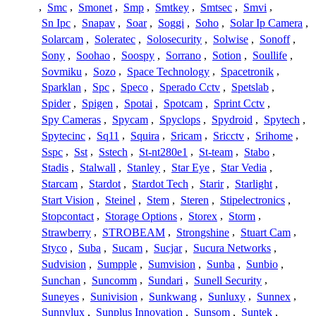
,
Smc
,
Smonet
,
Smp
,
Smtkey
,
Smtsec
,
Smvi
,
Sn Ipc
,
Snapav
,
Soar
,
Soggi
,
Soho
,
Solar Ip Camera
,
Solarcam
,
Soleratec
,
Solosecurity
,
Solwise
,
Sonoff
,
Sony
,
Soohao
,
Soospy
,
Sorrano
,
Sotion
,
Soullife
,
Sovmiku
,
Sozo
,
Space Technology
,
Spacetronik
,
Sparklan
,
Spc
,
Speco
,
Sperado Cctv
,
Spetslab
,
Spider
,
Spigen
,
Spotai
,
Spotcam
,
Sprint Cctv
,
Spy Cameras
,
Spycam
,
Spyclops
,
Spydroid
,
Spytech
,
Spytecinc
,
Sq11
,
Squira
,
Sricam
,
Sricctv
,
Srihome
,
Sspc
,
Sst
,
Sstech
,
St-nt280e1
,
St-team
,
Stabo
,
Stadis
,
Stalwall
,
Stanley
,
Star Eye
,
Star Vedia
,
Starcam
,
Stardot
,
Stardot Tech
,
Starir
,
Starlight
,
Start Vision
,
Steinel
,
Stem
,
Steren
,
Stipelectronics
,
Stopcontact
,
Storage Options
,
Storex
,
Storm
,
Strawberry
,
STROBEAM
,
Strongshine
,
Stuart Cam
,
Styco
,
Suba
,
Sucam
,
Sucjar
,
Sucura Networks
,
Sudvision
,
Sumpple
,
Sumvision
,
Sunba
,
Sunbio
,
Sunchan
,
Suncomm
,
Sundari
,
Sunell Security
,
Suneyes
,
Sunivision
,
Sunkwang
,
Sunluxy
,
Sunnex
,
Sunnylux
,
Sunplus Innovation
,
Sunsom
,
Suntek
,