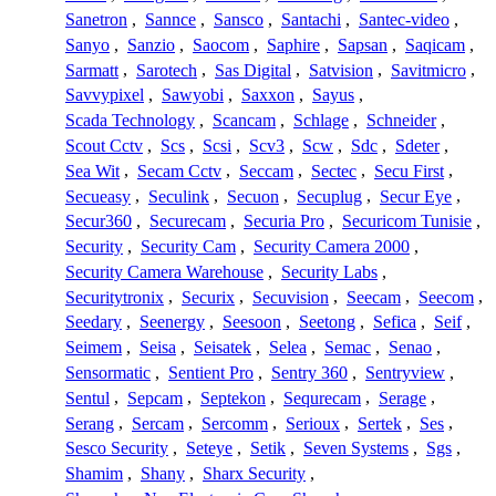
Sanetron
,
Sannce
,
Sansco
,
Santachi
,
Santec-video
,
Sanyo
,
Sanzio
,
Saocom
,
Saphire
,
Sapsan
,
Saqicam
,
Sarmatt
,
Sarotech
,
Sas Digital
,
Satvision
,
Savitmicro
,
Savvypixel
,
Sawyobi
,
Saxxon
,
Sayus
,
Scada Technology
,
Scancam
,
Schlage
,
Schneider
,
Scout Cctv
,
Scs
,
Scsi
,
Scv3
,
Scw
,
Sdc
,
Sdeter
,
Sea Wit
,
Secam Cctv
,
Seccam
,
Sectec
,
Secu First
,
Secueasy
,
Seculink
,
Secuon
,
Secuplug
,
Secur Eye
,
Secur360
,
Securecam
,
Securia Pro
,
Securicom Tunisie
,
Security
,
Security Cam
,
Security Camera 2000
,
Security Camera Warehouse
,
Security Labs
,
Securitytronix
,
Securix
,
Secuvision
,
Seecam
,
Seecom
,
Seedary
,
Seenergy
,
Seesoon
,
Seetong
,
Sefica
,
Seif
,
Seimem
,
Seisa
,
Seisatek
,
Selea
,
Semac
,
Senao
,
Sensormatic
,
Sentient Pro
,
Sentry 360
,
Sentryview
,
Sentul
,
Sepcam
,
Septekon
,
Sequrecam
,
Serage
,
Serang
,
Sercam
,
Sercomm
,
Serioux
,
Sertek
,
Ses
,
Sesco Security
,
Seteye
,
Setik
,
Seven Systems
,
Sgs
,
Shamim
,
Shany
,
Sharx Security
,