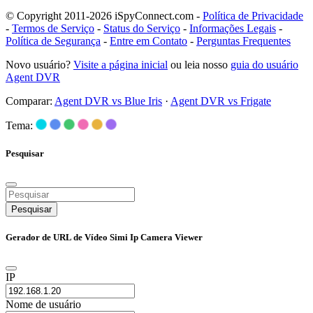
© Copyright 2011-2026 iSpyConnect.com -
Política de Privacidade
-
Termos de Serviço
-
Status do Serviço
-
Informações Legais
-
Política de Segurança
-
Entre em Contato
-
Perguntas Frequentes
Novo usuário?
Visite a página inicial
ou leia nosso
guia do usuário
Agent DVR
Comparar:
Agent DVR vs Blue Iris
·
Agent DVR vs Frigate
Tema:
Pesquisar
Pesquisar
Gerador de URL de Vídeo Simi Ip Camera Viewer
IP
Nome de usuário