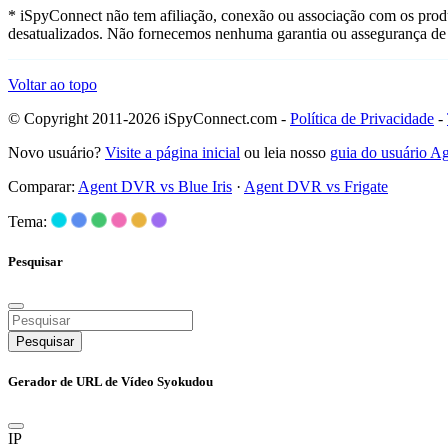
* iSpyConnect não tem afiliação, conexão ou associação com os prod
desatualizados. Não fornecemos nenhuma garantia ou assegurança de 
Voltar ao topo
© Copyright 2011-2026 iSpyConnect.com -
Política de Privacidade
-
Novo usuário?
Visite a página inicial
ou leia nosso
guia do usuário 
Comparar:
Agent DVR vs Blue Iris
·
Agent DVR vs Frigate
Tema:
Pesquisar
Pesquisar
Gerador de URL de Vídeo Syokudou
IP