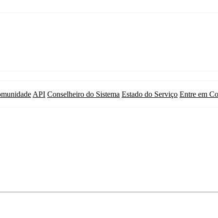
munidade
API
Conselheiro do Sistema
Estado do Serviço
Entre em Co