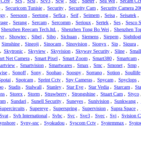
 Cctv
,
Scs
,
Scsi
,
Scv3
,
Scw
,
Sdc
,
Sdeter
,
Sea Wit
,
Secam Cc
o
,
Securicom Tunisie
,
Security
,
Security Cam
,
Security Camera 20
rgy
,
Seesoon
,
Seetong
,
Sefica
,
Seif
,
Seimem
,
Seisa
,
Seisatek
,
rage
,
Serang
,
Sercam
,
Sercomm
,
Serioux
,
Sertek
,
Ses
,
Sesco S
Shenzhen Reecam Tech.ltd.
,
Shenzhen Tong Bo Wei
,
Shenzhen To
vr
,
Showtec
,
Sibel
,
Sibo
,
Sichuan
,
Siemens
,
Siepem
,
Sightlog
,
Simshine
,
Sineoji
,
Sinocam
,
Sinovision
,
Sionyx
,
Sip
,
Siqura
,
,
Skytronic
,
Skyview
,
Skyvision
,
Skyway Security
,
Sline
,
Small
rt Net Camera
,
Smart Pixel
,
Smart Zoom
,
Smart380
,
Smartcam
,
artview
,
Smartvision
,
Smartwares
,
Smax
,
Smc
,
Smonet
,
Smp
,
wise
,
Sonoff
,
Sony
,
Soohao
,
Soospy
,
Sorrano
,
Sotion
,
Soullife
Spotai
,
Spotcam
,
Sprint Cctv
,
Spy Cameras
,
Spycam
,
Spyclops
,
bo
,
Stadis
,
Stalwall
,
Stanley
,
Star Eye
,
Star Vedia
,
Starcam
,
St
ons
,
Storex
,
Storm
,
Strawberry
,
Strongshine
,
Stuart Cam
,
Styco
mm
,
Sundari
,
Sunell Security
,
Suneyes
,
Sunivision
,
Sunkwang
,
Supercircuits
,
Supereye
,
Superspring
,
Supervision
,
Supra Space
,
Svat
,
Svb International
,
Svbc
,
Svc
,
Sve3
,
Svec
,
Svi
,
Svision 
ynshore
,
Syny-snc
,
Syokudou
,
Syscom Cctv
,
Systemmax
,
Systo