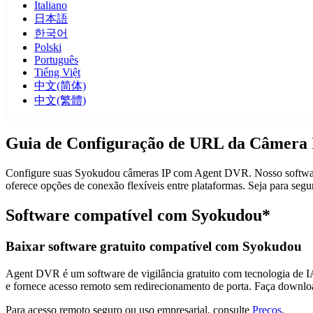
Italiano
日本語
한국어
Polski
Português
Tiếng Việt
中文(简体)
中文(繁體)
Guia de Configuração de URL da Câmera
Configure suas Syokudou câmeras IP com Agent DVR. Nosso software 
oferece opções de conexão flexíveis entre plataformas. Seja para s
Software compatível com Syokudou*
Baixar software gratuito compatível com Syokudou
Agent DVR é um software de vigilância gratuito com tecnologia de IA 
e fornece acesso remoto sem redirecionamento de porta. Faça downlo
Para acesso remoto seguro ou uso empresarial, consulte
Preços
.