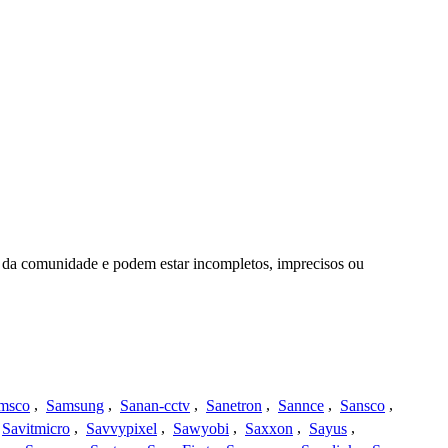
 da comunidade e podem estar incompletos, imprecisos ou
msco
,
Samsung
,
Sanan-cctv
,
Sanetron
,
Sannce
,
Sansco
,
Savitmicro
,
Savvypixel
,
Sawyobi
,
Saxxon
,
Sayus
,