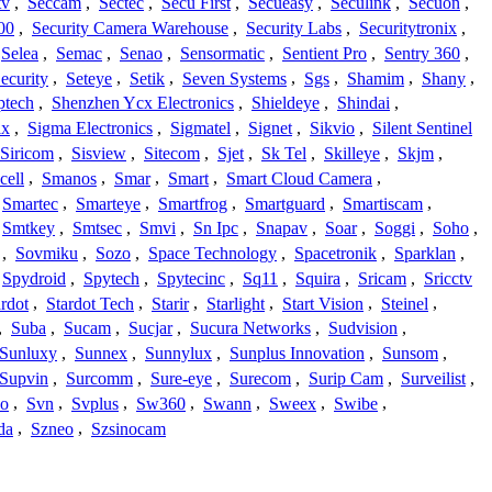
tv
,
Seccam
,
Sectec
,
Secu First
,
Secueasy
,
Seculink
,
Secuon
,
00
,
Security Camera Warehouse
,
Security Labs
,
Securitytronix
,
Selea
,
Semac
,
Senao
,
Sensormatic
,
Sentient Pro
,
Sentry 360
,
ecurity
,
Seteye
,
Setik
,
Seven Systems
,
Sgs
,
Shamim
,
Shany
,
ptech
,
Shenzhen Ycx Electronics
,
Shieldeye
,
Shindai
,
ix
,
Sigma Electronics
,
Sigmatel
,
Signet
,
Sikvio
,
Silent Sentinel
Siricom
,
Sisview
,
Sitecom
,
Sjet
,
Sk Tel
,
Skilleye
,
Skjm
,
cell
,
Smanos
,
Smar
,
Smart
,
Smart Cloud Camera
,
Smartec
,
Smarteye
,
Smartfrog
,
Smartguard
,
Smartiscam
,
Smtkey
,
Smtsec
,
Smvi
,
Sn Ipc
,
Snapav
,
Soar
,
Soggi
,
Soho
,
,
Sovmiku
,
Sozo
,
Space Technology
,
Spacetronik
,
Sparklan
,
Spydroid
,
Spytech
,
Spytecinc
,
Sq11
,
Squira
,
Sricam
,
Sricctv
ardot
,
Stardot Tech
,
Starir
,
Starlight
,
Start Vision
,
Steinel
,
,
Suba
,
Sucam
,
Sucjar
,
Sucura Networks
,
Sudvision
,
Sunluxy
,
Sunnex
,
Sunnylux
,
Sunplus Innovation
,
Sunsom
,
Supvin
,
Surcomm
,
Sure-eye
,
Surecom
,
Surip Cam
,
Surveilist
,
Co
,
Svn
,
Svplus
,
Sw360
,
Swann
,
Sweex
,
Swibe
,
da
,
Szneo
,
Szsinocam