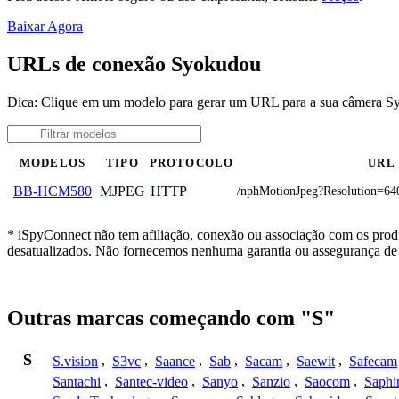
Baixar Agora
URLs de conexão Syokudou
Dica: Clique em um modelo para gerar um URL para a sua câmera 
MODELOS
TIPO
PROTOCOLO
URL
MJPEG
HTTP
BB-HCM580
/nphMotionJpeg?Resolution=64
* iSpyConnect não tem afiliação, conexão ou associação com os prod
desatualizados. Não fornecemos nenhuma garantia ou assegurança de 
Outras marcas começando com "S"
S
S.vision
,
S3vc
,
Saance
,
Sab
,
Sacam
,
Saewit
,
Safecam
Santachi
,
Santec-video
,
Sanyo
,
Sanzio
,
Saocom
,
Saphi