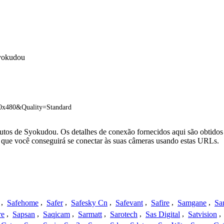
Syokudou
0x480&Quality=Standard
utos de Syokudou. Os detalhes de conexão fornecidos aqui são obtidos
que você conseguirá se conectar às suas câmeras usando estas URLs.
,
Safehome
,
Safer
,
Safesky Cn
,
Safevant
,
Safire
,
Samgane
,
Sa
re
,
Sapsan
,
Saqicam
,
Sarmatt
,
Sarotech
,
Sas Digital
,
Satvision
,