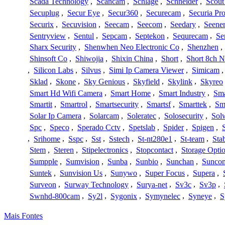
Scada Technology
,
Scancam
,
Schlage
,
Schneider
,
Scout
Secuplug
,
Secur Eye
,
Secur360
,
Securecam
,
Securia Pr
Securix
,
Secuvision
,
Seecam
,
Seecom
,
Seedary
,
Seene
Sentryview
,
Sentul
,
Sepcam
,
Septekon
,
Sequrecam
,
Se
Sharx Security
,
Shenwhen Neo Electronic Co
,
Shenzhen
,
Shinsoft Co
,
Shiwojia
,
Shixin China
,
Short
,
Short 8ch N
,
Silicon Labs
,
Silvus
,
Simi Ip Camera Viewer
,
Simicam
Sklad
,
Skone
,
Sky Genious
,
Skyfield
,
Skylink
,
Skyreo
Smart Hd Wifi Camera
,
Smart Home
,
Smart Industry
,
Sma
Smartit
,
Smartrol
,
Smartsecurity
,
Smartsf
,
Smarttek
,
Sm
Solar Ip Camera
,
Solarcam
,
Soleratec
,
Solosecurity
,
Sol
Spc
,
Speco
,
Sperado Cctv
,
Spetslab
,
Spider
,
Spigen
,
,
Srihome
,
Sspc
,
Sst
,
Sstech
,
St-nt280e1
,
St-team
,
Sta
Stem
,
Steren
,
Stipelectronics
,
Stopcontact
,
Storage Opti
Sumpple
,
Sumvision
,
Sunba
,
Sunbio
,
Sunchan
,
Sunco
Suntek
,
Sunvision Us
,
Sunywo
,
Super Focus
,
Supera
,
Surveon
,
Surway Technology
,
Surya-net
,
Sv3c
,
Sv3p
,
Swnhd-800cam
,
Sy2l
,
Sygonix
,
Symynelec
,
Syneye
,
S
Mais Fontes