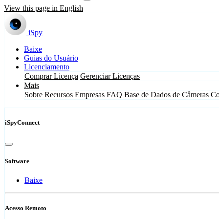
View this page in English
iSpy
Baixe
Guias do Usuário
Licenciamento
Comprar Licença
Gerenciar Licenças
Mais
Sobre
Recursos
Empresas
FAQ
Base de Dados de Câmeras
Co
iSpyConnect
Software
Baixe
Acesso Remoto