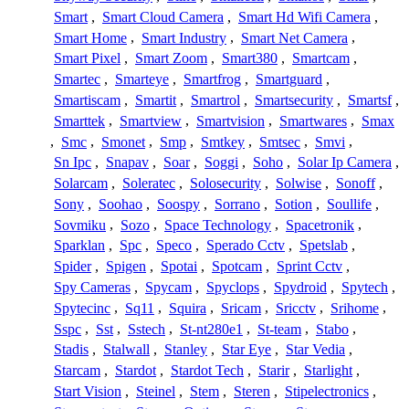
Smart
,
Smart Cloud Camera
,
Smart Hd Wifi Camera
,
Smart Home
,
Smart Industry
,
Smart Net Camera
,
Smart Pixel
,
Smart Zoom
,
Smart380
,
Smartcam
,
Smartec
,
Smarteye
,
Smartfrog
,
Smartguard
,
Smartiscam
,
Smartit
,
Smartrol
,
Smartsecurity
,
Smartsf
,
Smarttek
,
Smartview
,
Smartvision
,
Smartwares
,
Smax
,
Smc
,
Smonet
,
Smp
,
Smtkey
,
Smtsec
,
Smvi
,
Sn Ipc
,
Snapav
,
Soar
,
Soggi
,
Soho
,
Solar Ip Camera
,
Solarcam
,
Soleratec
,
Solosecurity
,
Solwise
,
Sonoff
,
Sony
,
Soohao
,
Soospy
,
Sorrano
,
Sotion
,
Soullife
,
Sovmiku
,
Sozo
,
Space Technology
,
Spacetronik
,
Sparklan
,
Spc
,
Speco
,
Sperado Cctv
,
Spetslab
,
Spider
,
Spigen
,
Spotai
,
Spotcam
,
Sprint Cctv
,
Spy Cameras
,
Spycam
,
Spyclops
,
Spydroid
,
Spytech
,
Spytecinc
,
Sq11
,
Squira
,
Sricam
,
Sricctv
,
Srihome
,
Sspc
,
Sst
,
Sstech
,
St-nt280e1
,
St-team
,
Stabo
,
Stadis
,
Stalwall
,
Stanley
,
Star Eye
,
Star Vedia
,
Starcam
,
Stardot
,
Stardot Tech
,
Starir
,
Starlight
,
Start Vision
,
Steinel
,
Stem
,
Steren
,
Stipelectronics
,