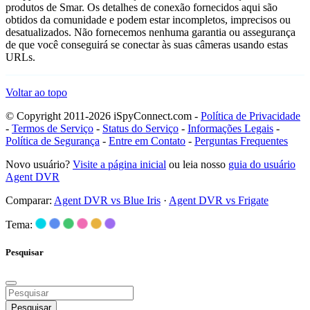
produtos de Smar. Os detalhes de conexão fornecidos aqui são
obtidos da comunidade e podem estar incompletos, imprecisos ou
desatualizados. Não fornecemos nenhuma garantia ou assegurança
de que você conseguirá se conectar às suas câmeras usando estas
URLs.
Voltar ao topo
© Copyright 2011-2026 iSpyConnect.com -
Política de Privacidade
-
Termos de Serviço
-
Status do Serviço
-
Informações Legais
-
Política de Segurança
-
Entre em Contato
-
Perguntas Frequentes
Novo usuário?
Visite a página inicial
ou leia nosso
guia do usuário
Agent DVR
Comparar:
Agent DVR vs Blue Iris
·
Agent DVR vs Frigate
Tema:
Pesquisar
Pesquisar