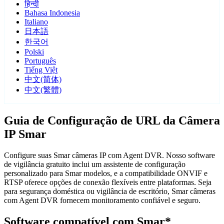
हिन्दी
Bahasa Indonesia
Italiano
日本語
한국어
Polski
Português
Tiếng Việt
中文(简体)
中文(繁體)
Guia de Configuração de URL da Câmera
IP Smar
Configure suas Smar câmeras IP com Agent DVR. Nosso software
de vigilância gratuito inclui um assistente de configuração
personalizado para Smar modelos, e a compatibilidade ONVIF e
RTSP oferece opções de conexão flexíveis entre plataformas. Seja
para segurança doméstica ou vigilância de escritório, Smar câmeras
com Agent DVR fornecem monitoramento confiável e seguro.
Software compatível com Smar*