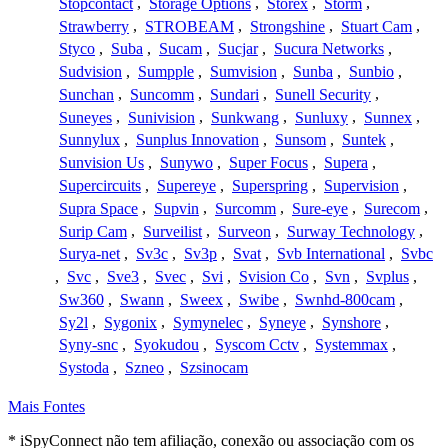
Stopcontact
,
Storage Options
,
Storex
,
Storm
,
Strawberry
,
STROBEAM
,
Strongshine
,
Stuart Cam
,
Styco
,
Suba
,
Sucam
,
Sucjar
,
Sucura Networks
,
Sudvision
,
Sumpple
,
Sumvision
,
Sunba
,
Sunbio
,
Sunchan
,
Suncomm
,
Sundari
,
Sunell Security
,
Suneyes
,
Sunivision
,
Sunkwang
,
Sunluxy
,
Sunnex
,
Sunnylux
,
Sunplus Innovation
,
Sunsom
,
Suntek
,
Sunvision Us
,
Sunywo
,
Super Focus
,
Supera
,
Supercircuits
,
Supereye
,
Superspring
,
Supervision
,
Supra Space
,
Supvin
,
Surcomm
,
Sure-eye
,
Surecom
,
Surip Cam
,
Surveilist
,
Surveon
,
Surway Technology
,
Surya-net
,
Sv3c
,
Sv3p
,
Svat
,
Svb International
,
Svbc
,
Svc
,
Sve3
,
Svec
,
Svi
,
Svision Co
,
Svn
,
Svplus
,
Sw360
,
Swann
,
Sweex
,
Swibe
,
Swnhd-800cam
,
Sy2l
,
Sygonix
,
Symynelec
,
Syneye
,
Synshore
,
Syny-snc
,
Syokudou
,
Syscom Cctv
,
Systemmax
,
Systoda
,
Szneo
,
Szsinocam
Mais Fontes
* iSpyConnect não tem afiliação, conexão ou associação com os