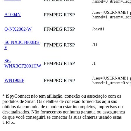
hannel=0_stream=1.sd
/user=[USERNAME]_
A1004N
FFMPEG
RTSP
hannel=1_stream=1.sd
FFMPEG
RTSP
Q-NX2002-W
/onvif1
S6-NX3CF800BS-
FFMPEG
RTSP
/11
E
S6-
FFMPEG
RTSP
/1
WNX3CF2001HW
/user=[USERNAME]_
WN1908F
FFMPEG
RTSP
hannel=1_stream=0.sd
* iSpyConnect não tem afiliação, conexão ou associação com os
produtos de Smar. Os detalhes de conexão fornecidos aqui são
obtidos da comunidade e podem estar incompletos, imprecisos ou
desatualizados. Não fornecemos nenhuma garantia ou assegurança
de que você conseguirá se conectar às suas câmeras usando estas
URLs.