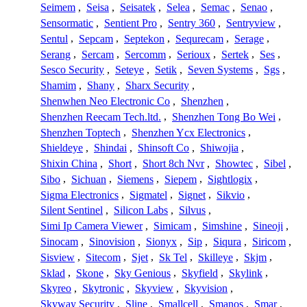
Seimem
,
Seisa
,
Seisatek
,
Selea
,
Semac
,
Senao
,
Sensormatic
,
Sentient Pro
,
Sentry 360
,
Sentryview
,
Sentul
,
Sepcam
,
Septekon
,
Sequrecam
,
Serage
,
Serang
,
Sercam
,
Sercomm
,
Serioux
,
Sertek
,
Ses
,
Sesco Security
,
Seteye
,
Setik
,
Seven Systems
,
Sgs
,
Shamim
,
Shany
,
Sharx Security
,
Shenwhen Neo Electronic Co
,
Shenzhen
,
Shenzhen Reecam Tech.ltd.
,
Shenzhen Tong Bo Wei
,
Shenzhen Toptech
,
Shenzhen Ycx Electronics
,
Shieldeye
,
Shindai
,
Shinsoft Co
,
Shiwojia
,
Shixin China
,
Short
,
Short 8ch Nvr
,
Showtec
,
Sibel
,
Sibo
,
Sichuan
,
Siemens
,
Siepem
,
Sightlogix
,
Sigma Electronics
,
Sigmatel
,
Signet
,
Sikvio
,
Silent Sentinel
,
Silicon Labs
,
Silvus
,
Simi Ip Camera Viewer
,
Simicam
,
Simshine
,
Sineoji
,
Sinocam
,
Sinovision
,
Sionyx
,
Sip
,
Siqura
,
Siricom
,
Sisview
,
Sitecom
,
Sjet
,
Sk Tel
,
Skilleye
,
Skjm
,
Sklad
,
Skone
,
Sky Genious
,
Skyfield
,
Skylink
,
Skyreo
,
Skytronic
,
Skyview
,
Skyvision
,
Skyway Security
,
Sline
,
Smallcell
,
Smanos
,
Smar
,