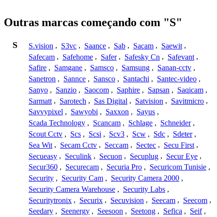
Outras marcas começando com "S"
S
S.vision
,
S3vc
,
Saance
,
Sab
,
Sacam
,
Saewit
,
Safecam
,
Safehome
,
Safer
,
Safesky Cn
,
Safevant
,
Safire
,
Samgane
,
Samsco
,
Samsung
,
Sanan-cctv
,
Sanetron
,
Sannce
,
Sansco
,
Santachi
,
Santec-video
,
Sanyo
,
Sanzio
,
Saocom
,
Saphire
,
Sapsan
,
Saqicam
,
Sarmatt
,
Sarotech
,
Sas Digital
,
Satvision
,
Savitmicro
,
Savvypixel
,
Sawyobi
,
Saxxon
,
Sayus
,
Scada Technology
,
Scancam
,
Schlage
,
Schneider
,
Scout Cctv
,
Scs
,
Scsi
,
Scv3
,
Scw
,
Sdc
,
Sdeter
,
Sea Wit
,
Secam Cctv
,
Seccam
,
Sectec
,
Secu First
,
Secueasy
,
Seculink
,
Secuon
,
Secuplug
,
Secur Eye
,
Secur360
,
Securecam
,
Securia Pro
,
Securicom Tunisie
,
Security
,
Security Cam
,
Security Camera 2000
,
Security Camera Warehouse
,
Security Labs
,
Securitytronix
,
Securix
,
Secuvision
,
Seecam
,
Seecom
,
Seedary
,
Seenergy
,
Seesoon
,
Seetong
,
Sefica
,
Seif
,