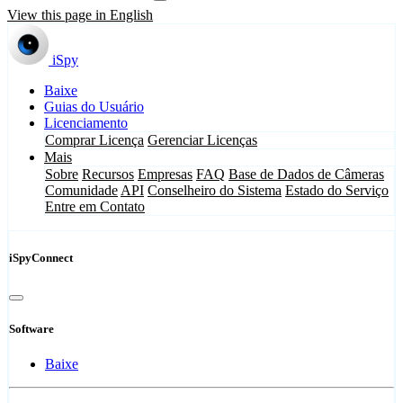
View this page in English
iSpy
Baixe
Guias do Usuário
Licenciamento
Comprar Licença
Gerenciar Licenças
Mais
Sobre
Recursos
Empresas
FAQ
Base de Dados de Câmeras
Comunidade
API
Conselheiro do Sistema
Estado do Serviço
Entre em Contato
iSpyConnect
Software
Baixe