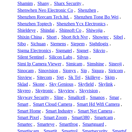
Shamim
,
Shany
,
Sharx Security
,
Shenwhen Neo Electronic Co
,
Shenzhen
,
Shenzhen Reecam Tech.ltd.
,
Shenzhen Tong Bo Wei
,
Shenzhen Toptech
,
Shenzhen Ycx Electronics
,
Shieldeye
,
Shindai
,
Shinsoft Co
,
Shiwojia
,
Shixin China
,
Short
,
Short 8ch Nvr
,
Showtec
,
Sibel
,
Sibo
,
Sichuan
,
Siemens
,
Siepem
,
Sightlogix
,
Sigma Electronics
,
Sigmatel
,
Signet
,
Sikvio
,
Silent Sentinel
,
Silicon Labs
,
Silvus
,
Simi Ip Camera Viewer
,
Simicam
,
Simshine
,
Sineoji
,
Sinocam
,
Sinovision
,
Sionyx
,
Sip
,
Siqura
,
Siricom
,
Sisview
,
Sitecom
,
Sjet
,
Sk Tel
,
Skilleye
,
Skjm
,
Sklad
,
Skone
,
Sky Genious
,
Skyfield
,
Skylink
,
Skyreo
,
Skytronic
,
Skyview
,
Skyvision
,
Skyway Security
,
Sline
,
Smallcell
,
Smanos
,
Smar
,
Smart
,
Smart Cloud Camera
,
Smart Hd Wifi Camera
,
Smart Home
,
Smart Industry
,
Smart Net Camera
,
Smart Pixel
,
Smart Zoom
,
Smart380
,
Smartcam
,
Smartec
,
Smarteye
,
Smartfrog
,
Smartguard
,
Smartiscam
,
Smartit
,
Smartrol
,
Smartsecurity
,
Smartsf
,