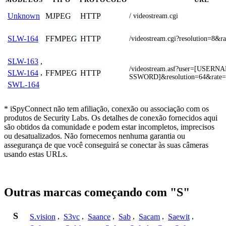
MJPEG
HTTP
Unknown
/ videostream.cgi
FFMPEG
HTTP
SLW-164
/videostream.cgi?resolution=8&r
SLW-163
,
/videostream.asf?user=[USER
FFMPEG
HTTP
SLW-164
,
SSWORD]&resolution=64&rate=
SWL-164
* iSpyConnect não tem afiliação, conexão ou associação com os
produtos de Security Labs. Os detalhes de conexão fornecidos aqui
são obtidos da comunidade e podem estar incompletos, imprecisos
ou desatualizados. Não fornecemos nenhuma garantia ou
assegurança de que você conseguirá se conectar às suas câmeras
usando estas URLs.
Outras marcas começando com "S"
S
S.vision
,
S3vc
,
Saance
,
Sab
,
Sacam
,
Saewit
,