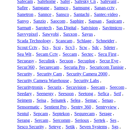
Safecam
,
Safehome
,
Safer
,
Safesky Cn
,
Safevant
,
Safire
,
Samgane
,
Samsco
,
Samsung
,
Sanan-cctv
,
Sanetron
,
Sannce
,
Sansco
,
Santachi
,
Santec-video
,
Sanyo
,
Sanzio
,
Saocom
,
Saphire
,
Sapsan
,
Saqicam
,
Sarmatt
,
Sarotech
,
Sas Digital
,
Satvision
,
Savitmicro
,
Savvypixel
,
Sawyobi
,
Saxxon
,
Sayus
,
Scada Technology
,
Scancam
,
Schlage
,
Schneider
,
Scout Cctv
,
Scs
,
Scsi
,
Scv3
,
Scw
,
Sdc
,
Sdeter
,
Sea Wit
,
Secam Cctv
,
Seccam
,
Sectec
,
Secu First
,
Secueasy
,
Seculink
,
Secuon
,
Secuplug
,
Secur Eye
,
Secur360
,
Securecam
,
Securia Pro
,
Securicom Tunisie
,
Security
,
Security Cam
,
Security Camera 2000
,
Security Camera Warehouse
,
Security Labs
,
Securitytronix
,
Securix
,
Secuvision
,
Seecam
,
Seecom
,
Seedary
,
Seenergy
,
Seesoon
,
Seetong
,
Sefica
,
Seif
,
Seimem
,
Seisa
,
Seisatek
,
Selea
,
Semac
,
Senao
,
Sensormatic
,
Sentient Pro
,
Sentry 360
,
Sentryview
,
Sentul
,
Sepcam
,
Septekon
,
Sequrecam
,
Serage
,
Serang
,
Sercam
,
Sercomm
,
Serioux
,
Sertek
,
Ses
,
Sesco Security
,
Seteye
,
Setik
,
Seven Systems
,
Sgs
,