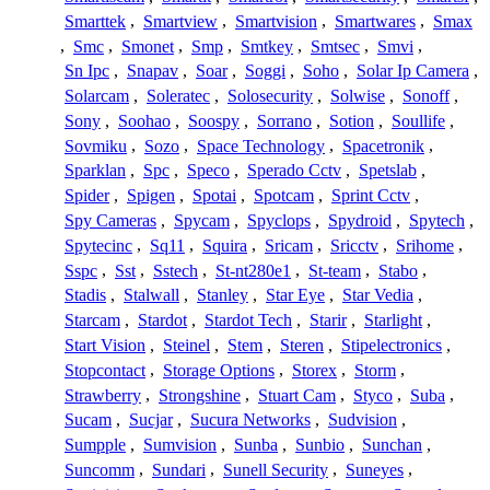
Smarttek
,
Smartview
,
Smartvision
,
Smartwares
,
Smax
,
Smc
,
Smonet
,
Smp
,
Smtkey
,
Smtsec
,
Smvi
,
Sn Ipc
,
Snapav
,
Soar
,
Soggi
,
Soho
,
Solar Ip Camera
,
Solarcam
,
Soleratec
,
Solosecurity
,
Solwise
,
Sonoff
,
Sony
,
Soohao
,
Soospy
,
Sorrano
,
Sotion
,
Soullife
,
Sovmiku
,
Sozo
,
Space Technology
,
Spacetronik
,
Sparklan
,
Spc
,
Speco
,
Sperado Cctv
,
Spetslab
,
Spider
,
Spigen
,
Spotai
,
Spotcam
,
Sprint Cctv
,
Spy Cameras
,
Spycam
,
Spyclops
,
Spydroid
,
Spytech
,
Spytecinc
,
Sq11
,
Squira
,
Sricam
,
Sricctv
,
Srihome
,
Sspc
,
Sst
,
Sstech
,
St-nt280e1
,
St-team
,
Stabo
,
Stadis
,
Stalwall
,
Stanley
,
Star Eye
,
Star Vedia
,
Starcam
,
Stardot
,
Stardot Tech
,
Starir
,
Starlight
,
Start Vision
,
Steinel
,
Stem
,
Steren
,
Stipelectronics
,
Stopcontact
,
Storage Options
,
Storex
,
Storm
,
Strawberry
,
Strongshine
,
Stuart Cam
,
Styco
,
Suba
,
Sucam
,
Sucjar
,
Sucura Networks
,
Sudvision
,
Sumpple
,
Sumvision
,
Sunba
,
Sunbio
,
Sunchan
,
Suncomm
,
Sundari
,
Sunell Security
,
Suneyes
,