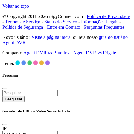
Voltar ao topo
© Copyright 2011-2026 iSpyConnect.com -
Política de Privacidade
-
Termos de Serviço
-
Status do Serviço
-
Informações Legais
-
Política de Segurança
-
Entre em Contato
-
Perguntas Frequentes
Novo usuário?
Visite a página inicial
ou leia nosso
guia do usuário
Agent DVR
Comparar:
Agent DVR vs Blue Iris
·
Agent DVR vs Frigate
Tema:
Pesquisar
Pesquisar
Gerador de URL de Vídeo Security Labs
IP