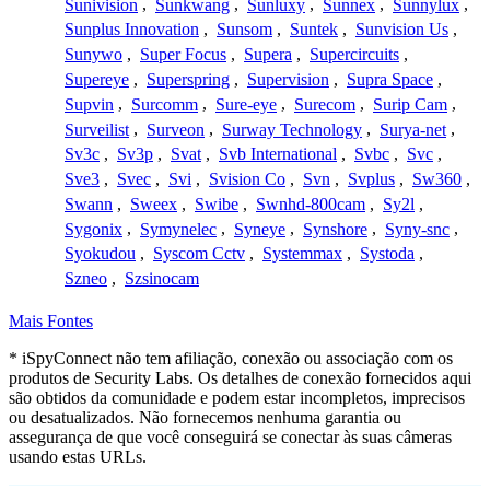
Sunivision
,
Sunkwang
,
Sunluxy
,
Sunnex
,
Sunnylux
,
Sunplus Innovation
,
Sunsom
,
Suntek
,
Sunvision Us
,
Sunywo
,
Super Focus
,
Supera
,
Supercircuits
,
Supereye
,
Superspring
,
Supervision
,
Supra Space
,
Supvin
,
Surcomm
,
Sure-eye
,
Surecom
,
Surip Cam
,
Surveilist
,
Surveon
,
Surway Technology
,
Surya-net
,
Sv3c
,
Sv3p
,
Svat
,
Svb International
,
Svbc
,
Svc
,
Sve3
,
Svec
,
Svi
,
Svision Co
,
Svn
,
Svplus
,
Sw360
,
Swann
,
Sweex
,
Swibe
,
Swnhd-800cam
,
Sy2l
,
Sygonix
,
Symynelec
,
Syneye
,
Synshore
,
Syny-snc
,
Syokudou
,
Syscom Cctv
,
Systemmax
,
Systoda
,
Szneo
,
Szsinocam
Mais Fontes
* iSpyConnect não tem afiliação, conexão ou associação com os
produtos de Security Labs. Os detalhes de conexão fornecidos aqui
são obtidos da comunidade e podem estar incompletos, imprecisos
ou desatualizados. Não fornecemos nenhuma garantia ou
assegurança de que você conseguirá se conectar às suas câmeras
usando estas URLs.