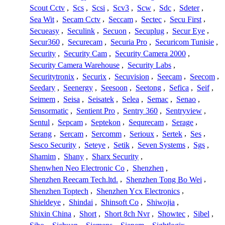
Scout Cctv
,
Scs
,
Scsi
,
Scv3
,
Scw
,
Sdc
,
Sdeter
,
Sea Wit
,
Secam Cctv
,
Seccam
,
Sectec
,
Secu First
,
Secueasy
,
Seculink
,
Secuon
,
Secuplug
,
Secur Eye
,
Secur360
,
Securecam
,
Securia Pro
,
Securicom Tunisie
,
Security
,
Security Cam
,
Security Camera 2000
,
Security Camera Warehouse
,
Security Labs
,
Securitytronix
,
Securix
,
Secuvision
,
Seecam
,
Seecom
,
Seedary
,
Seenergy
,
Seesoon
,
Seetong
,
Sefica
,
Seif
,
Seimem
,
Seisa
,
Seisatek
,
Selea
,
Semac
,
Senao
,
Sensormatic
,
Sentient Pro
,
Sentry 360
,
Sentryview
,
Sentul
,
Sepcam
,
Septekon
,
Sequrecam
,
Serage
,
Serang
,
Sercam
,
Sercomm
,
Serioux
,
Sertek
,
Ses
,
Sesco Security
,
Seteye
,
Setik
,
Seven Systems
,
Sgs
,
Shamim
,
Shany
,
Sharx Security
,
Shenwhen Neo Electronic Co
,
Shenzhen
,
Shenzhen Reecam Tech.ltd.
,
Shenzhen Tong Bo Wei
,
Shenzhen Toptech
,
Shenzhen Ycx Electronics
,
Shieldeye
,
Shindai
,
Shinsoft Co
,
Shiwojia
,
Shixin China
,
Short
,
Short 8ch Nvr
,
Showtec
,
Sibel
,