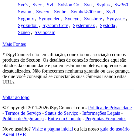
Sve3
,
Svec
,
Svi
,
Svision Co
,
Svn
,
Svplus
,
Sw360
,
Swann
,
Sweex
,
Swibe
,
Swnhd-800cam
,
Sy2l
,
Sygonix
,
Symynelec
,
Syneye
,
Synshore
,
Syny-snc
,
Syokudou
,
Syscom Cctv
,
Systemmax
,
Systoda
,
Szneo
,
Szsinocam
Mais Fontes
* iSpyConnect não tem afiliação, conexão ou associação com os
produtos de Secuon. Os detalhes de conexão fornecidos aqui são
obtidos da comunidade e podem estar incompletos, imprecisos ou
desatualizados. Não fornecemos nenhuma garantia ou assegurança
de que você conseguirá se conectar às suas câmeras usando estas
URLs.
Voltar ao topo
© Copyright 2011-2026 iSpyConnect.com -
Política de Privacidade
-
Termos de Serviço
-
Status do Serviço
-
Informações Legais
-
Política de Segurança
-
Entre em Contato
-
Perguntas Frequentes
Novo usuário?
Visite a página inicial
ou leia nosso
guia do usuário
Agent DVR