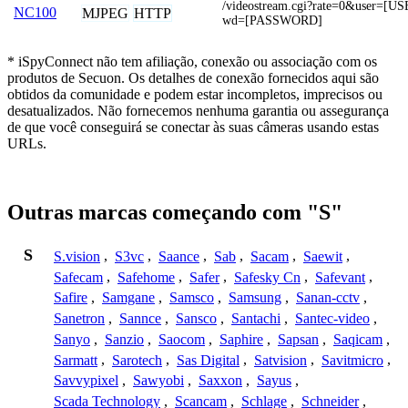
/videostream.cgi?rate=0&user=
NC100
MJPEG
HTTP
wd=[PASSWORD]
* iSpyConnect não tem afiliação, conexão ou associação com os
produtos de Secuon. Os detalhes de conexão fornecidos aqui são
obtidos da comunidade e podem estar incompletos, imprecisos ou
desatualizados. Não fornecemos nenhuma garantia ou assegurança
de que você conseguirá se conectar às suas câmeras usando estas
URLs.
Outras marcas começando com "S"
S
S.vision
,
S3vc
,
Saance
,
Sab
,
Sacam
,
Saewit
,
Safecam
,
Safehome
,
Safer
,
Safesky Cn
,
Safevant
,
Safire
,
Samgane
,
Samsco
,
Samsung
,
Sanan-cctv
,
Sanetron
,
Sannce
,
Sansco
,
Santachi
,
Santec-video
,
Sanyo
,
Sanzio
,
Saocom
,
Saphire
,
Sapsan
,
Saqicam
,
Sarmatt
,
Sarotech
,
Sas Digital
,
Satvision
,
Savitmicro
,
Savvypixel
,
Sawyobi
,
Saxxon
,
Sayus
,
Scada Technology
,
Scancam
,
Schlage
,
Schneider
,