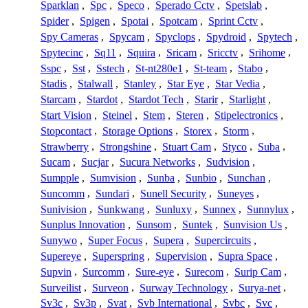
Sparklan
,
Spc
,
Speco
,
Sperado Cctv
,
Spetslab
,
Spider
,
Spigen
,
Spotai
,
Spotcam
,
Sprint Cctv
,
Spy Cameras
,
Spycam
,
Spyclops
,
Spydroid
,
Spytech
,
Spytecinc
,
Sq11
,
Squira
,
Sricam
,
Sricctv
,
Srihome
,
Sspc
,
Sst
,
Sstech
,
St-nt280e1
,
St-team
,
Stabo
,
Stadis
,
Stalwall
,
Stanley
,
Star Eye
,
Star Vedia
,
Starcam
,
Stardot
,
Stardot Tech
,
Starir
,
Starlight
,
Start Vision
,
Steinel
,
Stem
,
Steren
,
Stipelectronics
,
Stopcontact
,
Storage Options
,
Storex
,
Storm
,
Strawberry
,
Strongshine
,
Stuart Cam
,
Styco
,
Suba
,
Sucam
,
Sucjar
,
Sucura Networks
,
Sudvision
,
Sumpple
,
Sumvision
,
Sunba
,
Sunbio
,
Sunchan
,
Suncomm
,
Sundari
,
Sunell Security
,
Suneyes
,
Sunivision
,
Sunkwang
,
Sunluxy
,
Sunnex
,
Sunnylux
,
Sunplus Innovation
,
Sunsom
,
Suntek
,
Sunvision Us
,
Sunywo
,
Super Focus
,
Supera
,
Supercircuits
,
Supereye
,
Superspring
,
Supervision
,
Supra Space
,
Supvin
,
Surcomm
,
Sure-eye
,
Surecom
,
Surip Cam
,
Surveilist
,
Surveon
,
Surway Technology
,
Surya-net
,
Sv3c
,
Sv3p
,
Svat
,
Svb International
,
Svbc
,
Svc
,