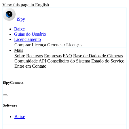
View this page in English
iSpy
Baixe
Guias do Usuário
Licenciamento
Comprar Licença
Gerenciar Licenças
Mais
Sobre
Recursos
Empresas
FAQ
Base de Dados de Câmeras
Comunidade
API
Conselheiro do Sistema
Estado do Serviço
Entre em Contato
iSpyConnect
Software
Baixe