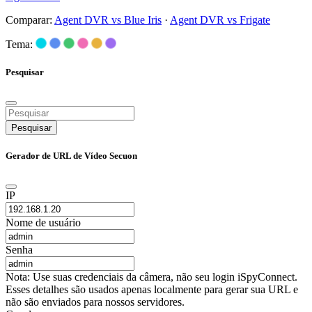
Comparar:
Agent DVR vs Blue Iris
·
Agent DVR vs Frigate
Tema:
Pesquisar
Pesquisar
Gerador de URL de Vídeo Secuon
IP
Nome de usuário
Senha
Nota: Use suas credenciais da câmera, não seu login iSpyConnect.
Esses detalhes são usados apenas localmente para gerar sua URL e
não são enviados para nossos servidores.