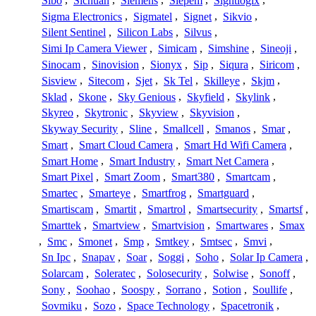
Sibo
,
Sichuan
,
Siemens
,
Siepem
,
Sightlogix
,
Sigma Electronics
,
Sigmatel
,
Signet
,
Sikvio
,
Silent Sentinel
,
Silicon Labs
,
Silvus
,
Simi Ip Camera Viewer
,
Simicam
,
Simshine
,
Sineoji
,
Sinocam
,
Sinovision
,
Sionyx
,
Sip
,
Siqura
,
Siricom
,
Sisview
,
Sitecom
,
Sjet
,
Sk Tel
,
Skilleye
,
Skjm
,
Sklad
,
Skone
,
Sky Genious
,
Skyfield
,
Skylink
,
Skyreo
,
Skytronic
,
Skyview
,
Skyvision
,
Skyway Security
,
Sline
,
Smallcell
,
Smanos
,
Smar
,
Smart
,
Smart Cloud Camera
,
Smart Hd Wifi Camera
,
Smart Home
,
Smart Industry
,
Smart Net Camera
,
Smart Pixel
,
Smart Zoom
,
Smart380
,
Smartcam
,
Smartec
,
Smarteye
,
Smartfrog
,
Smartguard
,
Smartiscam
,
Smartit
,
Smartrol
,
Smartsecurity
,
Smartsf
,
Smarttek
,
Smartview
,
Smartvision
,
Smartwares
,
Smax
,
Smc
,
Smonet
,
Smp
,
Smtkey
,
Smtsec
,
Smvi
,
Sn Ipc
,
Snapav
,
Soar
,
Soggi
,
Soho
,
Solar Ip Camera
,
Solarcam
,
Soleratec
,
Solosecurity
,
Solwise
,
Sonoff
,
Sony
,
Soohao
,
Soospy
,
Sorrano
,
Sotion
,
Soullife
,
Sovmiku
,
Sozo
,
Space Technology
,
Spacetronik
,