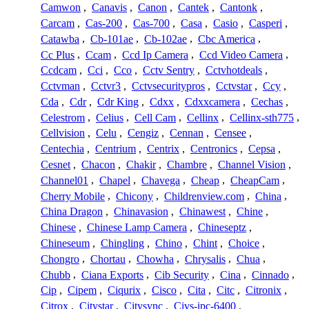
Camwon
,
Canavis
,
Canon
,
Cantek
,
Cantonk
,
Carcam
,
Cas-200
,
Cas-700
,
Casa
,
Casio
,
Casperi
,
Catawba
,
Cb-101ae
,
Cb-102ae
,
Cbc America
,
Cc Plus
,
Ccam
,
Ccd Ip Camera
,
Ccd Video Camera
,
Ccdcam
,
Cci
,
Cco
,
Cctv Sentry
,
Cctvhotdeals
,
Cctvman
,
Cctvr3
,
Cctvsecuritypros
,
Cctvstar
,
Ccy
,
Cda
,
Cdr
,
Cdr King
,
Cdxx
,
Cdxxcamera
,
Cechas
,
Celestrom
,
Celius
,
Cell Cam
,
Cellinx
,
Cellinx-sth775
,
Cellvision
,
Celu
,
Cengiz
,
Cennan
,
Censee
,
Centechia
,
Centrium
,
Centrix
,
Centronics
,
Cepsa
,
Cesnet
,
Chacon
,
Chakir
,
Chambre
,
Channel Vision
,
Channel01
,
Chapel
,
Chavega
,
Cheap
,
CheapCam
,
Cherry Mobile
,
Chicony
,
Childrenview.com
,
China
,
China Dragon
,
Chinavasion
,
Chinawest
,
Chine
,
Chinese
,
Chinese Lamp Camera
,
Chineseptz
,
Chineseum
,
Chingling
,
Chino
,
Chint
,
Choice
,
Chongro
,
Chortau
,
Chowha
,
Chrysalis
,
Chua
,
Chubb
,
Ciana Exports
,
Cib Security
,
Cina
,
Cinnado
,
Cip
,
Cipem
,
Ciqurix
,
Cisco
,
Cita
,
Citc
,
Citronix
,
Citrox
,
Citystar
,
Citysync
,
Civs-ipc-6400
,