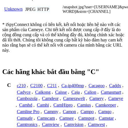
/snapshot.jpg?user=[USERNAME]&pw
Unknown
JPEG
HTTP
WORD]&strm=[CHANNEL]
* iSpyConnect không có liên kết, kết nối hoặc liên hệ nào với các
sản phẩm của Cameye. Chi tiết kết nối được cung cấp ở đây là do
cộng đồng cung cấp và có thể không đầy đủ, không chính xác hoặc
đã lỗi thời. Chúng tôi không cung cấp bất kỳ bảo đảm hay cam kết
nào rằng bạn sẽ có thể kết nối với camera của mình bằng các URL
này.
Các hãng khác bắt đầu bằng "C"
C
c210
,
C2100
,
C211
,
Ca-ip400mp
,
Cacagoo
,
Caddx
,
Cadyce
,
Caikong
,
Caisse
,
Caja
,
Calion
,
Camasmart
,
Cambozola
,
Camdeor
,
Camerawelt
,
Camery
,
Cameye
,
Camhd
,
Camhi
,
CamHipro
,
Camius
,
Camkeeper
,
Camline Pro
,
Cammy
,
Camon
,
Campo
,
Camqo
,
Camsafe
,
Camscam
,
Camsee
,
Camspot
,
Camstar
,
Camtronics
,
Camview
,
Camvision
,
Camwest
,