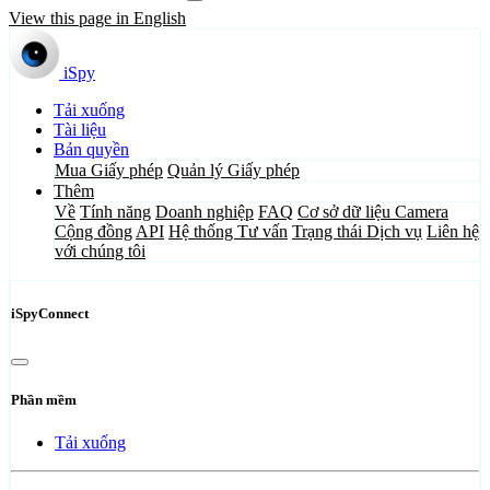
View this page in English
iSpy
Tải xuống
Tài liệu
Bản quyền
Mua Giấy phép
Quản lý Giấy phép
Thêm
Về
Tính năng
Doanh nghiệp
FAQ
Cơ sở dữ liệu Camera
Cộng đồng
API
Hệ thống Tư vấn
Trạng thái Dịch vụ
Liên hệ
với chúng tôi
iSpyConnect
Phần mềm
Tải xuống