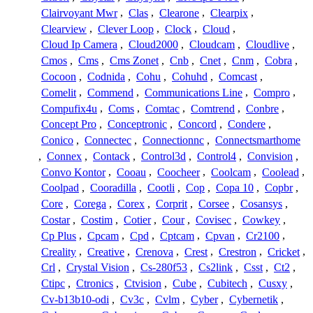
Clairvoyant Mwr
,
Clas
,
Clearone
,
Clearpix
,
Clearview
,
Clever Loop
,
Clock
,
Cloud
,
Cloud Ip Camera
,
Cloud2000
,
Cloudcam
,
Cloudlive
,
Cmos
,
Cms
,
Cms Zonet
,
Cnb
,
Cnet
,
Cnm
,
Cobra
,
Cocoon
,
Codnida
,
Cohu
,
Cohuhd
,
Comcast
,
Comelit
,
Commend
,
Communications Line
,
Compro
,
Compufix4u
,
Coms
,
Comtac
,
Comtrend
,
Conbre
,
Concept Pro
,
Conceptronic
,
Concord
,
Condere
,
Conico
,
Connectec
,
Connectionnc
,
Connectsmarthome
,
Connex
,
Contack
,
Control3d
,
Control4
,
Convision
,
Convo Kontor
,
Cooau
,
Coocheer
,
Coolcam
,
Coolead
,
Coolpad
,
Cooradilla
,
Cootli
,
Cop
,
Copa 10
,
Copbr
,
Core
,
Corega
,
Corex
,
Corprit
,
Corsee
,
Cosansys
,
Costar
,
Costim
,
Cotier
,
Cour
,
Covisec
,
Cowkey
,
Cp Plus
,
Cpcam
,
Cpd
,
Cptcam
,
Cpvan
,
Cr2100
,
Creality
,
Creative
,
Crenova
,
Crest
,
Crestron
,
Cricket
,
Crl
,
Crystal Vision
,
Cs-280f53
,
Cs2link
,
Csst
,
Ct2
,
Ctipc
,
Ctronics
,
Ctvision
,
Cube
,
Cubitech
,
Cusxy
,
Cv-b13b10-odi
,
Cv3c
,
Cvlm
,
Cyber
,
Cybernetik
,