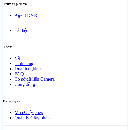
Truy cập từ xa
Agent DVR
Tài liệu
Thêm
Về
Tính năng
Doanh nghiệp
FAQ
Cơ sở dữ liệu Camera
Cộng đồng
Bản quyền
Mua Giấy phép
Quản lý Giấy phép