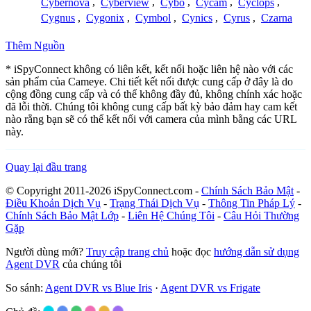
Cybernova
,
Cyberview
,
Cybo
,
Cycam
,
Cyclops
,
Cygnus
,
Cygonix
,
Cymbol
,
Cynics
,
Cyrus
,
Czarna
Thêm Nguồn
* iSpyConnect không có liên kết, kết nối hoặc liên hệ nào với các
sản phẩm của Cameye. Chi tiết kết nối được cung cấp ở đây là do
cộng đồng cung cấp và có thể không đầy đủ, không chính xác hoặc
đã lỗi thời. Chúng tôi không cung cấp bất kỳ bảo đảm hay cam kết
nào rằng bạn sẽ có thể kết nối với camera của mình bằng các URL
này.
Quay lại đầu trang
© Copyright 2011-2026 iSpyConnect.com -
Chính Sách Bảo Mật
-
Điều Khoản Dịch Vụ
-
Trạng Thái Dịch Vụ
-
Thông Tin Pháp Lý
-
Chính Sách Bảo Mật Lớp
-
Liên Hệ Chúng Tôi
-
Câu Hỏi Thường
Gặp
Người dùng mới?
Truy cập trang chủ
hoặc đọc
hướng dẫn sử dụng
Agent DVR
của chúng tôi
So sánh:
Agent DVR vs Blue Iris
·
Agent DVR vs Frigate